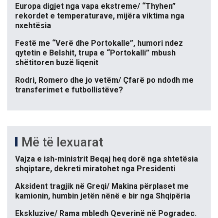
Europa digjet nga vapa ekstreme/ “Thyhen”
rekordet e temperaturave, mijëra viktima nga
nxehtësia
Festë me “Verë dhe Portokalle”, humori ndez
qytetin e Belshit, trupa e “Portokalli” mbush
shëtitoren buzë liqenit
Rodri, Romero dhe jo vetëm/ Çfarë po ndodh me
transferimet e futbollistëve?
Më të lexuarat
Vajza e ish-ministrit Beqaj heq dorë nga shtetësia
shqiptare, dekreti miratohet nga Presidenti
Aksident tragjik në Greqi/ Makina përplaset me
kamionin, humbin jetën nënë e bir nga Shqipëria
Ekskluzive/ Rama mbledh Qeverinë në Pogradec.