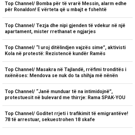
Top Channel/ Bomba për të vrarë Messin, alarm edhe
për Ronaldon! E vërteta që u mbajt e fshehtë
Top Channel/ Tezja dhe nipi gjenden të vdekur në një
apartament, mister rrethanat e ngjarjes
Top Channel/ “I uroj ditëlindjen vajzës sime”, aktivisti
Kola në protestë: Rezistencë kundër Ramës
Top Channel/ Masakra në Tajlandë, rrëfimi tronditës i
nxënëses: Mendova se nuk do ta shihja më nënën
Top Channel/ “Janë munduar të na intimidojnë”,
protestuesit në bulevard me thirrje: Rama SPAK-YOU
Top Channel/ Goditet rrjeti i trafikimit të emigrantëve!
78 të arrestuar, sekuestrohen 18 skafe