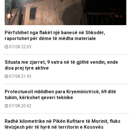
Përfshihet nga flakët një banesë në Shkodër,
raportohet për dëme të mëdha materiale
07/08 22:03
Situata me zjarret, 9 vatra në të gjithë vendin, ende
disa prej tyre aktive
07/08 21:43
Protestuesit mblidhen para Kryeministrisë, 69 ditë
tubim, kërkohet qeveri teknike
07/08 20:42
Radhë kilometrike në Pikën Kufitare të Morinit, fluks
lëvizjesh për të hyrë në territorin e Kosovës