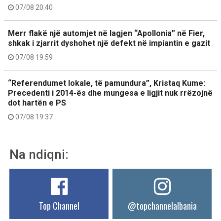
07/08 20:40
Merr flakë një automjet në lagjen “Apollonia” në Fier,
shkak i zjarrit dyshohet një defekt në impiantin e gazit
07/08 19:59
“Referendumet lokale, të pamundura”, Kristaq Kume:
Precedenti i 2014-ës dhe mungesa e ligjit nuk rrëzojnë
dot hartën e PS
07/08 19:37
Na ndiqni:
Top Channel
@topchannelalbania