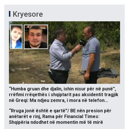
Kryesore
“Humba gruan dhe djalin, ishin nisur për në punë”,
rrëfimi rrëqethës i shqiptarit pas aksidentit tragjik
në Greqi: Ma ndjeu zemra, i mora në telefon…
“Rruga jonë është e qartë”/ BE nën presion për
anëtarët e rinj, Rama për Financial Times:
Shqipëria ndodhet në momentin më të mirë