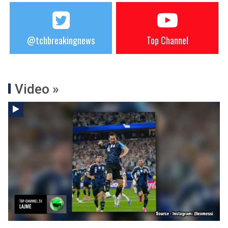
@tchbreakingnews
Top Channel
Video »