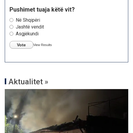
Pushimet tuaja këtë vit?
Në Shqipëri
Jashtë vendit
Asgjëkundi
Vote
View Results
Aktualitet »