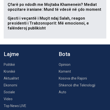
Çfarë po ndodh me Mojtaba Khamenein? Mediat
opozitare iraniane: Mund të vdesë në çdo moment
Gjesti i veçantë i Muçit ndaj Salah, reagon
presidenti i Trabzonsporit: Më emocionoi, e
falënderoj publikisht
Lajme
Bota
Politikë
Opinion
Kronikë
Koment
Aktualitet
Kosova dhe Rajoni
Ekonomi
Shkencë dhe Teknologji
Sociale
Auto
Video
Top News LIVE