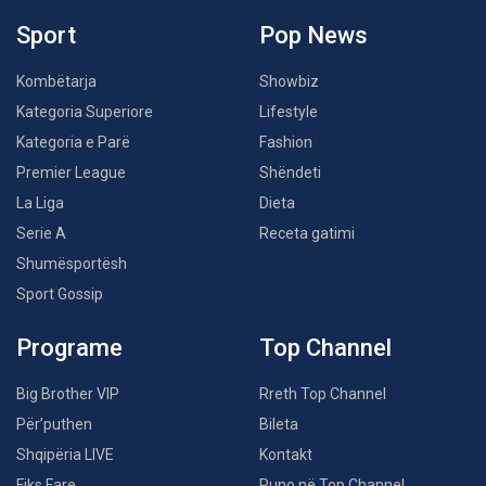
Sport
Pop News
Kombëtarja
Showbiz
Kategoria Superiore
Lifestyle
Kategoria e Parë
Fashion
Premier League
Shëndeti
La Liga
Dieta
Serie A
Receta gatimi
Shumësportësh
Sport Gossip
Programe
Top Channel
Big Brother VIP
Rreth Top Channel
Për’puthen
Bileta
Shqipëria LIVE
Kontakt
Fiks Fare
Puno në Top Channel