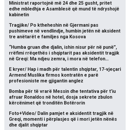
Ministrat raportojnë më 24 dhe 25 gusht, pritet
edhe mbledhja e Asamblesë që mund të ndryshojë
kabinetin
Tragjike/ Po ktheheshin në Gjermani pas
pushimeve në vendlindje, humbin jetën në aksident
tre anëtarët e familjes nga Kosova
“Humba gruan dhe djalin, ishin nisur për në punë”,
rrëfimi rrëqethës i shqiptarit pas aksidentit tragjik
në Greqi: Ma ndjeu zemra, i mora në telefon…
E kryer/ Hap i madh për talentin shqiptar, 17-vjeçari
Armend Muslika firmos kontratën e parë
profesioniste me gjigantin anglez
Bomba për të vrarë Messin dhe tentativa për t’iu
afruar Ronaldos në hotel, dosja sekrete zbulon
kërcënimet që tronditën Botërorin
Foto+Video/ Dalin pamjet e aksidentit tragjik në
Greqi, momenti i përplasjes që i mori jetën nënës
dhe djalit shqiptar