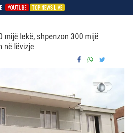
E
YOUTUBE
TOP NEWS LIVE
70 mijë lekë, shpenzon 300 mijë
n në lëvizje