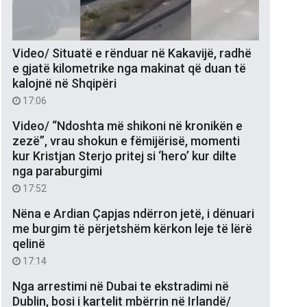
Video/ Situatë e rënduar në Kakavijë, radhë
e gjatë kilometrike nga makinat që duan të
kalojnë në Shqipëri
17:06
Video/ “Ndoshta më shikoni në kronikën e
zezë”, vrau shokun e fëmijërisë, momenti
kur Kristjan Sterjo pritej si ‘hero’ kur dilte
nga paraburgimi
17:52
Nëna e Ardian Çapjas ndërron jetë, i dënuari
me burgim të përjetshëm kërkon leje të lërë
qelinë
17:14
Nga arrestimi në Dubai te ekstradimi në
Dublin, bosi i kartelit mbërrin në Irlandë/