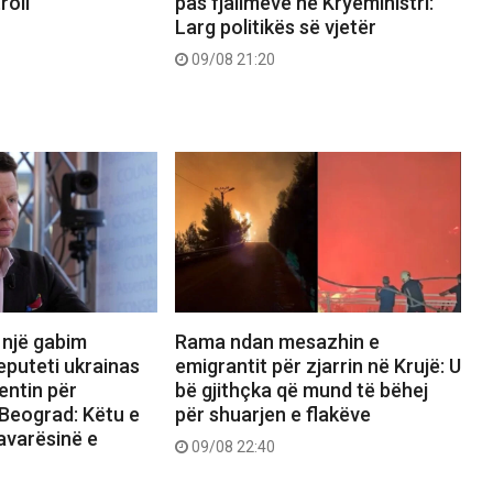
roll
pas fjalimeve në Kryeministri:
Larg politikës së vjetër
09/08 21:20
 një gabim
Rama ndan mesazhin e
eputeti ukrainas
emigrantit për zjarrin në Krujë: U
entin për
bë gjithçka që mund të bëhej
 Beograd: Këtu e
për shuarjen e flakëve
varësinë e
09/08 22:40