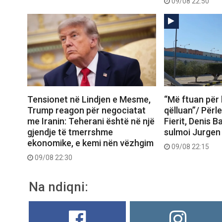
09/08 22:50
Tensionet në Lindjen e Mesme,
“Më ftuan për
Trump reagon për negociatat
qëlluan”/ Përl
me Iranin: Teherani është në një
Fierit, Denis Ba
gjendje të tmerrshme
sulmoi Jurgen 
ekonomike, e kemi nën vëzhgim
09/08 22:15
09/08 22:30
Na ndiqni: