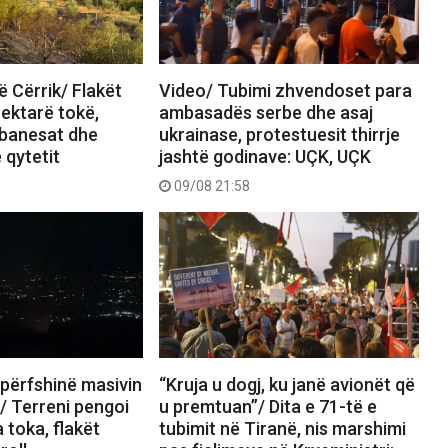
ë Cërrik/ Flakët
Video/ Tubimi zhvendoset para
hektarë tokë,
ambasadës serbe dhe asaj
 banesat dhe
ukrainase, protestuesit thirrje
ë qytetit
jashtë godinave: UÇK, UÇK
09/08 21:58
i përfshinë masivin
“Kruja u dogj, ku janë avionët që
s/ Terreni pengoi
u premtuan”/ Dita e 71-të e
 toka, flakët
tubimit në Tiranë, nis marshimi