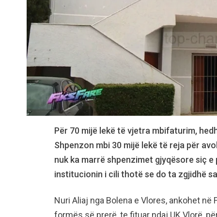
Për 70 mijë lekë të vjetra mbifaturim, hedh
Shpenzon mbi 30 mijë lekë të reja për avo
nuk ka marrë shpenzimet gjyqësore siç e p
institucionin i cili thotë se do ta zgjidhë 
Nuri Aliaj nga Bolena e Vlores, ankohet në 
formës së prerë, te fituar ndaj UK Vlorë, pë