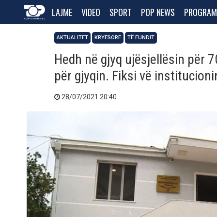
LAJME
VIDEO
SPORT
POP NEWS
PROGRAM
AKTUALITET
KRYESORE
TË FUNDIT
Hedh në gjyq ujësjellësin për 
për gjyqin. Fiksi vë institucioni
28/07/2021 20:40