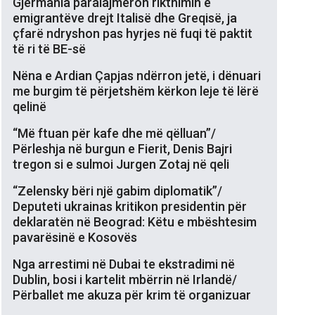
Gjermania paralajmëron rikthimin e
emigrantëve drejt Italisë dhe Greqisë, ja
çfarë ndryshon pas hyrjes në fuqi të paktit
të ri të BE-së
Nëna e Ardian Çapjas ndërron jetë, i dënuari
me burgim të përjetshëm kërkon leje të lërë
qelinë
“Më ftuan për kafe dhe më qëlluan”/
Përleshja në burgun e Fierit, Denis Bajri
tregon si e sulmoi Jurgen Zotaj në qeli
“Zelensky bëri një gabim diplomatik”/
Deputeti ukrainas kritikon presidentin për
deklaratën në Beograd: Këtu e mbështesim
pavarësinë e Kosovës
Nga arrestimi në Dubai te ekstradimi në
Dublin, bosi i kartelit mbërrin në Irlandë/
Përballet me akuza për krim të organizuar