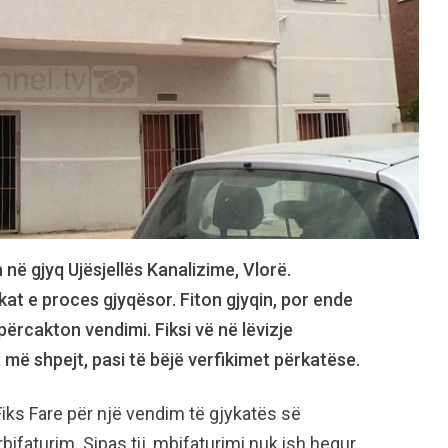
 në gjyq Ujësjellës Kanalizime, Vlorë.
kat e proces gjyqësor. Fiton gjyqin, por ende
ërcakton vendimi. Fiksi vë në lëvizje
sa më shpejt, pasi të bëjë verfikimet përkatëse.
Fiks Fare për një vendim të gjykatës së
rbifaturim. Sipas tij, mbifaturimi nuk ish hequr