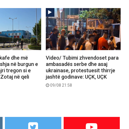
 kafe dhe më
Video/ Tubimi zhvendoset para
eshja në burgun e
ambasadës serbe dhe asaj
jri tregon si e
ukrainase, protestuesit thirrje
Zotaj në qeli
jashtë godinave: UÇK, UÇK
09/08 21:58