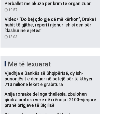
Përballet me akuza për krim të organizuar
19:57
Video/ “Do bëj çdo gjë që më kërkon”, Drake i
habit të gjithë, reperi i njohur leh si qen për
‘dashurinë e jetës’
18:03
Më të lexuarat
Vjedhja e Bankës së Shqipërisë, dy ish-
punonjësit e dënuar në betejë për të kthyer
713 milionë lekët e grabitura
Anija romake del nga thellësia, zbulohen
qindra amfora vere në rrënojat 2100-vjeçare
pranë brigjeve të Siçilisë