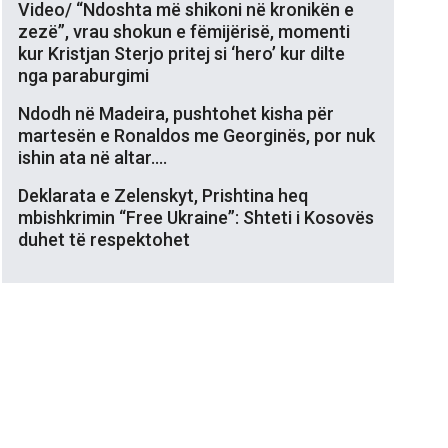
Video/ “Ndoshta më shikoni në kronikën e
zezë”, vrau shokun e fëmijërisë, momenti
kur Kristjan Sterjo pritej si ‘hero’ kur dilte
nga paraburgimi
Ndodh në Madeira, pushtohet kisha për
martesën e Ronaldos me Georginës, por nuk
ishin ata në altar….
Deklarata e Zelenskyt, Prishtina heq
mbishkrimin “Free Ukraine”: Shteti i Kosovës
duhet të respektohet