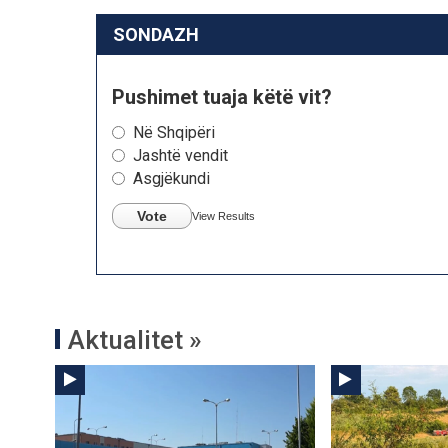
SONDAZH
Pushimet tuaja këtë vit?
Në Shqipëri
Jashtë vendit
Asgjëkundi
Vote
View Results
Aktualitet »