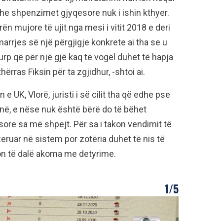
he shpenzimet gjyqesore nuk i ishin kthyer.
ën mujore të ujit nga mesi i vitit 2018 e deri
arrjes së një përgjigje konkrete ai tha se u
urp që për një gjë kaq të vogël duhet të hapja
rras Fiksin për ta zgjidhur, -shtoi ai.
 e UK, Vlorë, juristi i së cilit tha që edhe pse
ojnë, e nëse nuk është bërë do të bëhet
ore sa më shpejt. Për sa i takon vendimit të
eruar në sistem por zotëria duhet të nis të
on të dalë akoma me detyrime.
1/5