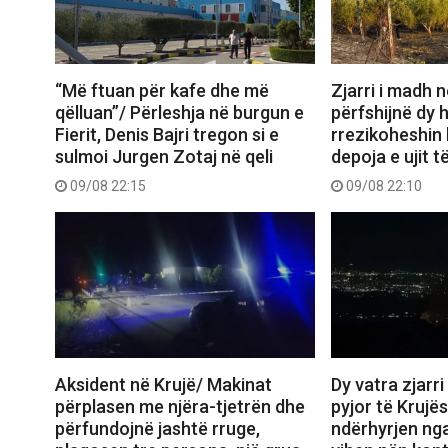
“Më ftuan për kafe dhe më
Zjarri i madh n
qëlluan”/ Përleshja në burgun e
përfshijnë dy 
Fierit, Denis Bajri tregon si e
rrezikoheshin
sulmoi Jurgen Zotaj në qeli
depoja e ujit t
09/08 22:15
09/08 22:10
Aksident në Krujë/ Makinat
Dy vatra zjarr
përplasen me njëra-tjetrën dhe
pyjor të Krujë
përfundojnë jashtë rruge,
ndërhyrjen nga