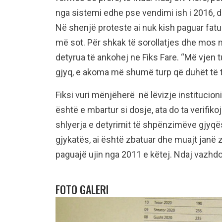
nga sistemi edhe pse vendimi ish i 2016, d
Në shenjë proteste ai nuk kish paguar fatur
më sot. Për shkak të sorollatjes dhe mos m
detyrua të ankohej ne Fiks Fare. “Më vjen t
gjyq, e akoma më shumë turp që duhët të thë
Fiksi vuri mënjëherë në lëvizje institucionin
është e mbartur si dosje, ata do ta verifik
shlyerja e detyrimit të shpënzimëve gjyqës
gjykatës, ai është zbatuar dhe muajt janë z
paguajë ujin nga 2011 e këtej. Ndaj vazhd
FOTO GALERI