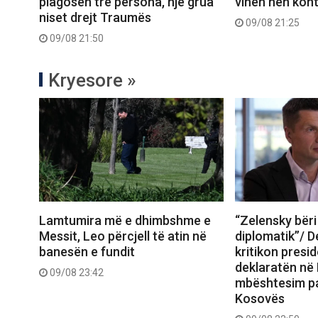
plagosen tre persona, një grua
vihen nën kont
niset drejt Traumës
09/08 21:25
09/08 21:50
Kryesore »
Lamtumira më e dhimbshme e
“Zelensky bëri
Messit, Leo përcjell të atin në
diplomatik”/ D
banesën e fundit
kritikon presid
deklaratën në
09/08 23:42
mbështesim pa
Kosovës