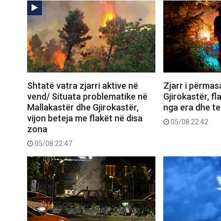
Shtatë vatra zjarri aktive në
Zjarr i përma
vend/ Situata problematike në
Gjirokastër, f
Mallakastër dhe Gjirokastër,
nga era dhe ter
vijon beteja me flakët në disa
05/08 22:42
zona
05/08 22:47