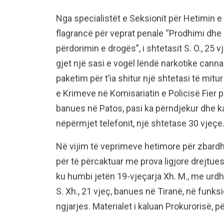
Nga specialistët e Seksionit për Hetimin e
flagrancë për veprat penale “Prodhimi dhe s
përdorimin e drogës”, i shtetasit S. O., 25 vj
gjet një sasi e vogël lëndë narkotike cannab
paketim për t’ia shitur një shtetasi të mitu
e Krimeve në Komisariatin e Policisë Fier p
banues në Patos, pasi ka përndjekur dhe
nëpërmjet telefonit, një shtetase 30 vjeçe
Në vijim të veprimeve hetimore për zbardh
për të përcaktuar me prova ligjore drejtue
ku humbi jetën 19-vjeçarja Xh. M., me urdhë
S. Xh., 21 vjeç, banues në Tiranë, në funk
ngjarjes. Materialet i kaluan Prokurorisë,