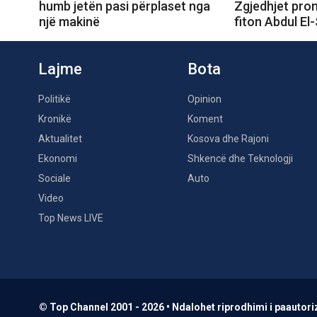
humb jetën pasi përplaset nga
Zgjedhjet prom
një makinë
fiton Abdul El
Lajme
Bota
Politikë
Opinion
Kronikë
Koment
Aktualitet
Kosova dhe Rajoni
Ekonomi
Shkencë dhe Teknologji
Sociale
Auto
Video
Top News LIVE
© Top Channel 2001 - 2026 • Ndalohet riprodhimi i paautoriz