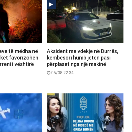
save të mëdha në
Aksident me vdekje në Durrës,
lakët favorizohen
këmbësori humb jetën pasi
reni i vështirë
përplaset nga një makinë
05/08 22:34