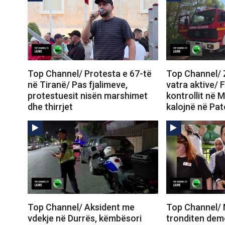
Top Channel/ Protesta e 67-të
Top Channel/ Z
në Tiranë/ Pas fjalimeve,
vatra aktive/ 
protestuesit nisën marshimet
kontrollit në M
dhe thirrjet
kalojnë në Pa
Top Channel/ Aksident me
Top Channel/ 
vdekje në Durrës, këmbësori
tronditen dem