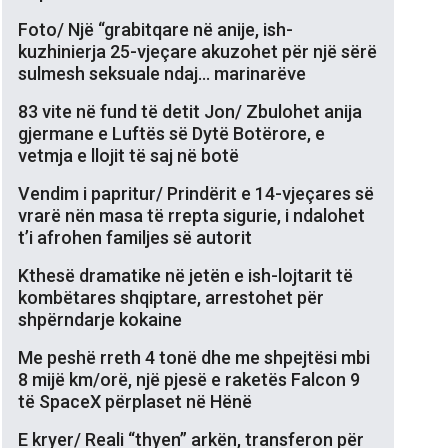
Foto/ Një “grabitqare në anije, ish-
kuzhinierja 25-vjeçare akuzohet për një sërë
sulmesh seksuale ndaj… marinarëve
83 vite në fund të detit Jon/ Zbulohet anija
gjermane e Luftës së Dytë Botërore, e
vetmja e llojit të saj në botë
Vendim i papritur/ Prindërit e 14-vjeçares së
vrarë nën masa të rrepta sigurie, i ndalohet
t’i afrohen familjes së autorit
Kthesë dramatike në jetën e ish-lojtarit të
kombëtares shqiptare, arrestohet për
shpërndarje kokaine
Me peshë rreth 4 tonë dhe me shpejtësi mbi
8 mijë km/orë, një pjesë e raketës Falcon 9
të SpaceX përplaset në Hënë
E kryer/ Reali “thyen” arkën, transferon për