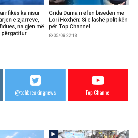
jarrfikës ka nisur
Grida Duma rrëfen bisedën me
rjen e zjarreve,
Lori Hoxhën: Si e lashë politikën
fidues, na gjen më
për Top Channel
ë përgatitur
05/08 22:18
@tchbreakingnews
Top Channel