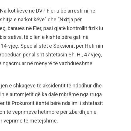
 Narkotikëve në DVP Fier u bë arrestimi në
hitja e narkotikëve” dhe “Nxitja për
eç, banues në Fier, pasi gjatë kontrollit fizik iu
is sativa, të cilën e kishte bërë gati në
r 14-vjeç. Specialistët e Seksionit për Hetimin
roceduan penalisht shtetasin Sh. H., 47 vjeç,
 ka ngacmuar në mënyrë të vazhdueshme
.
jen e shkaqeve të aksidentit të ndodhur dhe
sin e automjetit që ka dalë mbrëmë nga rruga
r të Prokurorit është bërë ndalimi i shtetasit
sion të veprimeve hetimore për zbardhjen e
 për veprime të mëtejshme.