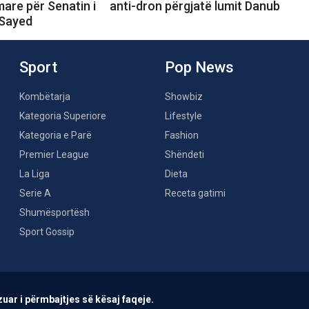
are për Senatin i
anti-dron përgjatë lumit Danub
-Sayed
Sport
Pop News
Kombëtarja
Showbiz
Kategoria Superiore
Lifestyle
Kategoria e Parë
Fashion
Premier League
Shëndeti
La Liga
Dieta
Serie A
Receta gatimi
Shumësportësh
Sport Gossip
uar i përmbajtjes së kësaj faqeje.