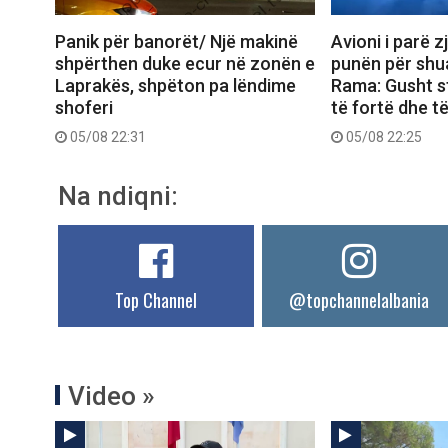
Panik për banorët/ Një makinë
Avioni i parë z
shpërthen duke ecur në zonën e
punën për shua
Laprakës, shpëton pa lëndime
Rama: Gusht s
shoferi
të fortë dhe t
05/08 22:31
05/08 22:25
Na ndiqni:
Top Channel
@topchannelalbania
Video »