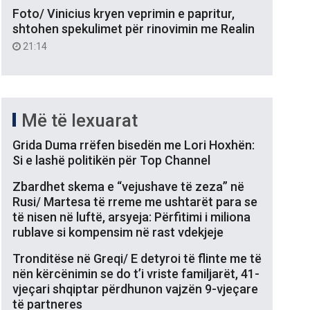
Foto/ Vinicius kryen veprimin e papritur,
shtohen spekulimet për rinovimin me Realin
21:14
Më të lexuarat
Grida Duma rrëfen bisedën me Lori Hoxhën:
Si e lashë politikën për Top Channel
Zbardhet skema e “vejushave të zeza” në
Rusi/ Martesa të rreme me ushtarët para se
të nisen në luftë, arsyeja: Përfitimi i miliona
rublave si kompensim në rast vdekjeje
Tronditëse në Greqi/ E detyroi të flinte me të
nën kërcënimin se do t’i vriste familjarët, 41-
vjeçari shqiptar përdhunon vajzën 9-vjeçare
të partneres