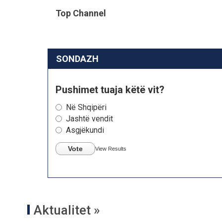
Top Channel
SONDAZH
Pushimet tuaja këtë vit?
Në Shqipëri
Jashtë vendit
Asgjëkundi
Vote
View Results
Aktualitet »