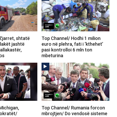
jarret, shtatë
Top Channel/ Hodhi 1 milion
Flakët jashtë
euro në plehra, fati i ‘kthehet’
allakastër,
pasi kontrolloi 6 mln ton
tos
mbeturina
Michigan,
Top Channel/ Rumania forcon
okratët/
mbrojtjen/ Do vendosë sisteme