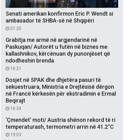
Senati amerikan konfirmon Eric P. Wendt si
ambasador të SHBA-së në Shqipëri
01:20
Grabitja me armë në argjendarinë në
Paskuqan/ Autorët u futën në biznes me
kallashnikov, kërcënuan dy punonjëset që
ndodheshin brenda
16:21
Dosjet në SPAK dhe dhjetëra pasuri të
sekuestruara, Ministria e Drejtësisë dërgon
në Francë kërkesën për ekstradimin e Ermal
Beqirajt
16:34
‘Çmendet’ moti/ Austria shënon rekord të ri
temperaturash, termometri arrin në 41.2°C
19:03