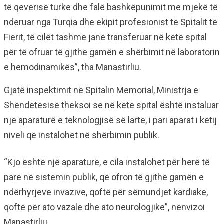
të qeverisë turke dhe falë bashkëpunimit me mjekë të
nderuar nga Turqia dhe ekipit profesionist të Spitalit të
Fierit, të cilët tashmë janë transferuar në këtë spital
për të ofruar të gjithë gamën e shërbimit në laboratorin
e hemodinamikës”, tha Manastirliu.
Gjatë inspektimit në Spitalin Memorial, Ministrja e
Shëndetësisë theksoi se në këtë spital është instaluar
një aparaturë e teknologjisë së lartë, i pari aparat i këtij
niveli që instalohet në shërbimin publik.
“Kjo është një aparaturë, e cila instalohet për herë të
parë në sistemin publik, që ofron të gjithë gamën e
ndërhyrjeve invazive, qoftë për sëmundjet kardiake,
qoftë për ato vazale dhe ato neurologjike”, nënvizoi
Manastirliu.