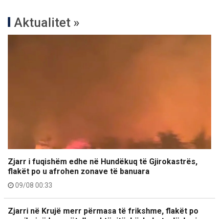
Aktualitet »
Zjarr i fuqishëm edhe në Hundëkuq të Gjirokastrës,
flakët po u afrohen zonave të banuara
09/08 00:33
Zjarri në Krujë merr përmasa të frikshme, flakët po