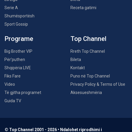
Serie A
Receta gatimi
Shumësportësh
Sport Gossip
Programe
Top Channel
Big Brother VIP
Rreth Top Channel
Për’puthen
Bileta
Shqipëria LIVE
Kontakt
Fiks Fare
Puno në Top Channel
Video
Privacy Policy & Terms of Use
Të gjitha programet
Aksesueshmëria
Guida TV
© Top Channel 2001 - 2026 • Ndalohet riprodhimi i