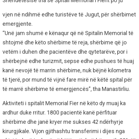
Shëndetësisë tha se Spitali Memorial i Fierit po ju
vjen në ndihmë edhe turistëve të Jugut, për shërbimet
emergjente.
“Unë jam shumë e kënaqur që në Spitalin Memorial të
shtojmë dhe këto shërbime të reja, shërbime që jo
vetëm i duhen dhe pacientëve dhe qytetarëve, por i
shërbejnë edhe turizmit, sepse edhe pushues të huaj
kanë nevojë të marrin shërbime, nuk bëjnë kilometra
të tjerë, por mund të vijnë fare mirë në këtë spital për
të marrë shërbime të emergjencës”, tha Manastirliu.
Aktiviteti i spitalit Memorial Fier në këto dy muaj ka
ardhur duke rritur. 1800 pacientë kanë përfituar
shërbime dhe janë kryer me sukses 42 ndërhyrje
kirurgjikale. Vijon gjithashtu transferimi i dijes nga