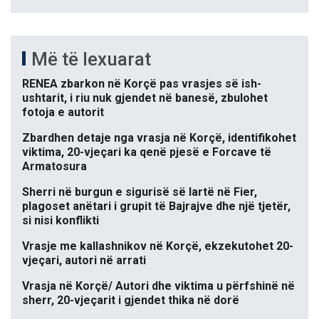
Më të lexuarat
RENEA zbarkon në Korçë pas vrasjes së ish-
ushtarit, i riu nuk gjendet në banesë, zbulohet
fotoja e autorit
Zbardhen detaje nga vrasja në Korçë, identifikohet
viktima, 20-vjeçari ka qenë pjesë e Forcave të
Armatosura
Sherri në burgun e sigurisë së lartë në Fier,
plagoset anëtari i grupit të Bajrajve dhe një tjetër,
si nisi konflikti
Vrasje me kallashnikov në Korçë, ekzekutohet 20-
vjeçari, autori në arrati
Vrasja në Korçë/ Autori dhe viktima u përfshinë në
sherr, 20-vjeçarit i gjendet thika në dorë