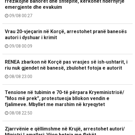
rrezikojnë banorët dhe shtëpitë, kërkohet ndërhyrje
emergjente dhe evakuim
09/08 00:27
Vrau 20-vjeçarin në Korçë, arrestohet pranë banesës
autori i dyshuar i krimit
09/08 00:09
RENEA zbarkon në Korçë pas vrasjes së ish-ushtarit, i
riu nuk gjendet në banesë, zbulohet fotoja e autorit
08/08 23:00
Tensione në tubimin e 70-të përpara Kryeministrisë/
“Mos më prek”, protestuesja bllokon vendin e
fjalimeve. Mbyllet me marshim në kryeqytet
08/08 22:50
Zjarrvënie e qëllimshme në Krujë, arrestohet autori/
Ministri Lamallari: Vijon beteja me flakët