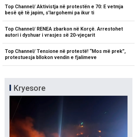
Top Channel/ Aktivistja në protestën e 70: E vetmja
besë që të japim, s’largohemi pa ikur ti
Top Channel/ RENEA zbarkon në Korçë. Arrestohet
autori i dyshuar i vrasjes së 20-vjeçarit
Top Channel/ Tensione në protestë! “Mos më prek”,
protestuesja bllokon vendin e fjalimeve
Kryesore