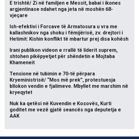
E trishtë/ Zi në familjen e Messit, babai i ikones
argjentinase ndahet nga jeta në moshën 68-
vjeçare
Ish-efektivi i Forcave të Armatosura u vra me
kallashnikov nga shoku i fëmijërisë, zv. drejtori i
Hetimit: Kishin konflikt të mbartur prej disa kohësh
Irani publikon videon e rrallë të liderit suprem,
shtohen pikëpyetjet për shëndetin e Mojtaba
Khameneit
Tensione në tubimin e 70-të përpara
Kryeministrisë/ “Mos më prek”, protestuesja
bllokon vendin e fjalimeve. Mbyllet me marshim në
kryeqytet
Nuk ka qetësi në Kuvendin e Kosovës, Kurti
goditet me vezë gjatë seancës nga deputetja e
AAK