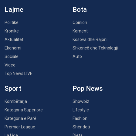
Lajme
Bota
Politikë
Opinion
Kronikë
Koment
Aktualitet
Kosova dhe Rajoni
Ekonomi
Shkencë dhe Teknologji
Sociale
Auto
Video
Top News LIVE
Sport
Pop News
Kombëtarja
Showbiz
Kategoria Superiore
Lifestyle
Kategoria e Parë
Fashion
Premier League
Shëndeti
La Liga
Dieta