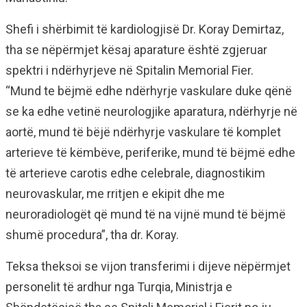
Shefi i shërbimit të kardiologjisë Dr. Koray Demirtaz,
tha se nëpërmjet kësaj aparature është zgjeruar
spektri i ndërhyrjeve në Spitalin Memorial Fier.
“Mund te bëjmë edhe ndërhyrje vaskulare duke qënë
se ka edhe vetinë neurologjike aparatura, ndërhyrje në
aortë, mund të bëjë ndërhyrje vaskulare të komplet
arterieve të këmbëve, periferike, mund të bëjmë edhe
të arterieve carotis edhe celebrale, diagnostikim
neurovaskular, me rritjen e ekipit dhe me
neuroradiologët që mund të na vijnë mund të bëjmë
shumë procedura”, tha dr. Koray.
Teksa theksoi se vijon transferimi i dijeve nëpërmjet
personelit të ardhur nga Turqia, Ministrja e