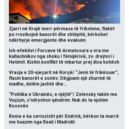
Zjarri në Krujë merr përmasa të frikshme, flakët
po rrezikojnë banorët dhe shtëpitë, kërkohet
ndërhyrje emergjente dhe evakuim
Ish-efektivi i Forcave të Armatosura u vra me
kallashnikov nga shoku i fëmijërisë, zv. drejtori i
Hetimit: Kishin konflikt të mbartur prej disa kohësh
Vrasja e 20-vjeçarit në Korçë/ “Jemi të frikësuar”,
flasin banorët e zonës: Dëgjuam një zhurmë të
madhe, dolëm jashtë dhe…
“Politika e Ukrainës, e njëjtë”/ Zelensky takim me
Vuçiçin, s’ndryshon qëndrim: Nuk do ta njohim
Kosovën
Roma e ka seriozisht për Endrick, kërkon ta marrë
me huazim nga Reali i Madridit