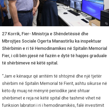
27 Korrik, Fier- Ministrja e Shëndetësisë dhe
Mbrojtjes Sociale Ogerta Manastirliu ka inspektuar
Shërbimin e ri të Hemodinamikes në Spitalin Memorial
Fier, i cili bën pjesë në fazën e dytë të hapjes graduale
të shërbimeve në këtë spital.
“Jam e kënaqur që arritëm të shtojmë dhe një tjetër
shërbim në Spitalin Memorial të Fierit, ashtu sikurse në
këto dy muaj në mënyrë periodike janë shtuar
shërbimet e reja në këtë spital dhe tashmë vihet në
funksion labratori i ri i hemodinamikës, falë investimit