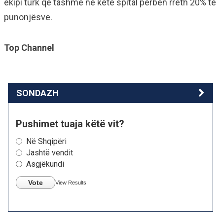
ekipi turk që tashmë në këtë spital përbën rreth 20% të
punonjësve.
Top Channel
SONDAZH
Pushimet tuaja këtë vit?
Në Shqipëri
Jashtë vendit
Asgjëkundi
Vote
View Results