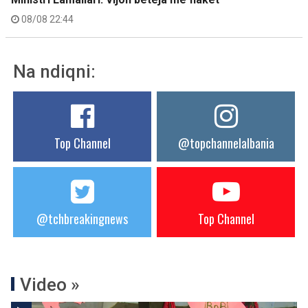
08/08 22:44
Na ndiqni:
Top Channel
@topchannelalbania
@tchbreakingnews
Top Channel
Video »