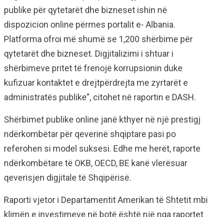
publike për qytetarët dhe bizneset ishin në
dispozicion online përmes portalit e- Albania.
Platforma ofroi më shumë se 1,200 shërbime për
qytetarët dhe bizneset. Digjitalizimi i shtuar i
shërbimeve pritet të frenojë korrupsionin duke
kufizuar kontaktet e drejtpërdrejta me zyrtarët e
administratës publike”, citohet në raportin e DASH.
Shërbimet publike online janë kthyer në një prestigj
ndërkombëtar për qeverinë shqiptare pasi po
referohen si model suksesi. Edhe me herët, raporte
ndërkombëtare të OKB, OECD, BE kanë vlerësuar
qeverisjen digjitale të Shqipërisë.
Raporti vjetor i Departamentit Amerikan të Shtetit mbi
klimën e investimeve në botë është një nga raportet