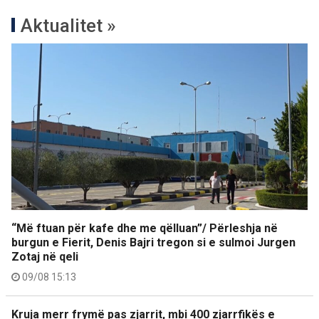
Aktualitet »
“Më ftuan për kafe dhe me qëlluan”/ Përleshja në
burgun e Fierit, Denis Bajri tregon si e sulmoi Jurgen
Zotaj në qeli
09/08 15:13
Kruja merr frymë pas zjarrit, mbi 400 zjarrfikës e