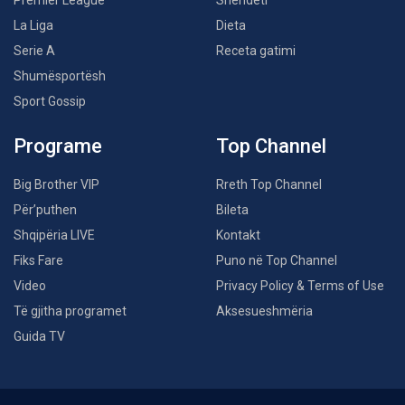
La Liga
Dieta
Serie A
Receta gatimi
Shumësportësh
Sport Gossip
Programe
Top Channel
Big Brother VIP
Rreth Top Channel
Për’puthen
Bileta
Shqipëria LIVE
Kontakt
Fiks Fare
Puno në Top Channel
Video
Privacy Policy & Terms of Use
Të gjitha programet
Aksesueshmëria
Guida TV