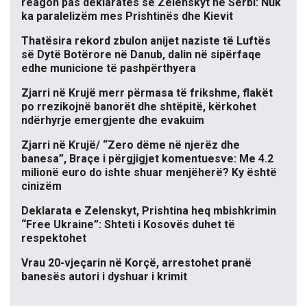
reagon pas deklaratës së Zelenskyt në Serbi: Nuk
ka paralelizëm mes Prishtinës dhe Kievit
Thatësira rekord zbulon anijet naziste të Luftës
së Dytë Botërore në Danub, dalin në sipërfaqe
edhe municione të pashpërthyera
Zjarri në Krujë merr përmasa të frikshme, flakët
po rrezikojnë banorët dhe shtëpitë, kërkohet
ndërhyrje emergjente dhe evakuim
Zjarri në Krujë/ “Zero dëme në njerëz dhe
banesa”, Braçe i përgjigjet komentuesve: Me 4.2
milionë euro do ishte shuar menjëherë? Ky është
cinizëm
Deklarata e Zelenskyt, Prishtina heq mbishkrimin
“Free Ukraine”: Shteti i Kosovës duhet të
respektohet
Vrau 20-vjeçarin në Korçë, arrestohet pranë
banesës autori i dyshuar i krimit