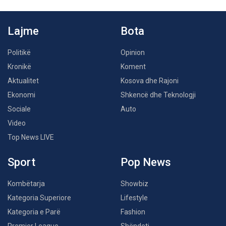
Lajme
Bota
Politikë
Opinion
Kronikë
Koment
Aktualitet
Kosova dhe Rajoni
Ekonomi
Shkencë dhe Teknologji
Sociale
Auto
Video
Top News LIVE
Sport
Pop News
Kombëtarja
Showbiz
Kategoria Superiore
Lifestyle
Kategoria e Parë
Fashion
Premier League
Shëndeti