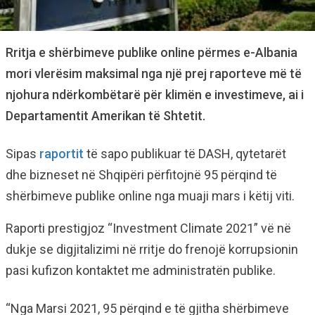
Rritja e shërbimeve publike online përmes e-Albania
mori vlerësim maksimal nga një prej raporteve më të
njohura ndërkombëtarë për klimën e investimeve, ai i
Departamentit Amerikan të Shtetit.
Sipas
raportit
të sapo publikuar të DASH, qytetarët
dhe bizneset në Shqipëri përfitojnë 95 përqind të
shërbimeve publike online nga muaji mars i këtij viti.
Raporti prestigjoz “Investment Climate 2021” vë në
dukje se digjitalizimi në rritje do frenojë korrupsionin
pasi kufizon kontaktet me administratën publike.
“Nga Marsi 2021, 95 përqind e të gjitha shërbimeve