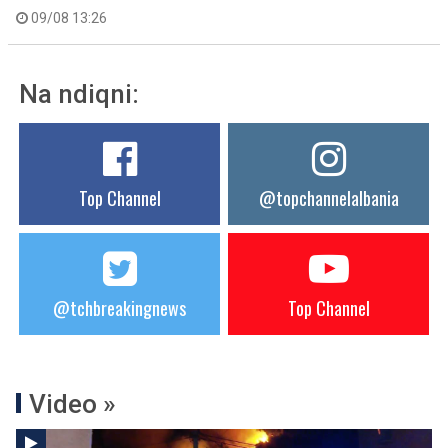
09/08 13:26
Na ndiqni:
Top Channel
@topchannelalbania
@tchbreakingnews
Top Channel
Video »