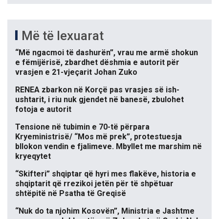
Më të lexuarat
“Më ngacmoi të dashurën”, vrau me armë shokun
e fëmijërisë, zbardhet dëshmia e autorit për
vrasjen e 21-vjeçarit Johan Zuko
RENEA zbarkon në Korçë pas vrasjes së ish-
ushtarit, i riu nuk gjendet në banesë, zbulohet
fotoja e autorit
Tensione në tubimin e 70-të përpara
Kryeministrisë/ “Mos më prek”, protestuesja
bllokon vendin e fjalimeve. Mbyllet me marshim në
kryeqytet
“Skifteri” shqiptar që hyri mes flakëve, historia e
shqiptarit që rrezikoi jetën për të shpëtuar
shtëpitë në Psatha të Greqisë
“Nuk do ta njohim Kosovën”, Ministria e Jashtme