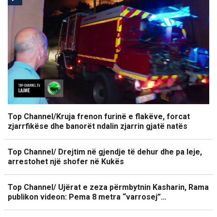
Top Channel/Kruja frenon furinë e flakëve, forcat
zjarrfikëse dhe banorët ndalin zjarrin gjatë natës
Top Channel/ Drejtim në gjendje të dehur dhe pa leje,
arrestohet një shofer në Kukës
Top Channel/ Ujërat e zeza përmbytnin Kasharin, Rama
publikon videon: Pema 8 metra “varrosej”…