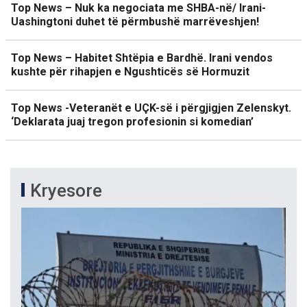
Top News – Nuk ka negociata me SHBA-në/ Irani-
Uashingtoni duhet të përmbushë marrëveshjen!
Top News – Habitet Shtëpia e Bardhë. Irani vendos
kushte për rihapjen e Ngushticës së Hormuzit
Top News -Veteranët e UÇK-së i përgjigjen Zelenskyt.
‘Deklarata juaj tregon profesionin si komedian’
Kryesore