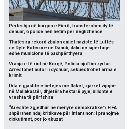
Përleshja në burgun e Fierit, transferohen dy të
dënuar, 6 policë nën hetim për neglizhencë
Thatësira rekord zbulon anijet naziste të Luftës
së Dytë Botërore në Danub, dalin në sipërfaqe
edhe municione të pashpërthyera
Vrasja e të riut në Korçë, Policia njoftim zyrtar:
Arrestohet autori i dyshuar, sekuestrohet arma e
krimit
Dita e gjashtë e betejës me flakët, zjarret vijojnë
në Mallakastër, dhjetëra hektarë pyje, ullishte e
vreshta të përfshira
“Ai është zgjedhur në mënyrë demokratike”/ FIFA
shpërthen ndaj kritikave për Infantinon: I pranojmë
diskutimet, por jo akuzat