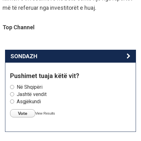
më të referuar nga investitorët e huaj.
Top Channel
SONDAZH
Pushimet tuaja këtë vit?
Në Shqipëri
Jashtë vendit
Asgjëkundi
Vote
View Results