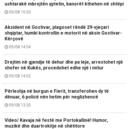
ushtarakë mbrojtën qytetin, banorët kthehen në shtëpi
09/08 15:03
Aksident në Gostivar, plagoset rëndë 29-vjeçari
shqiptar, humbi kontrollin e motorit në aksin Gostivar-
Kërçovë
09/08 14:54
Drejtim në gjendje të dehur dhe pa leje, arrestohet një
shofer në Kukës, procedohet edhe një i mitur
09/08 14:02
Përleshja në burgun e Fierit, transferohen dy të
dënuar, 6 policë nën hetim për neglizhencë
09/08 13:35
Video/ Kavaja në festë me Portokallinë! Humor,
muzikë dhe duartrokitje në shëtitore