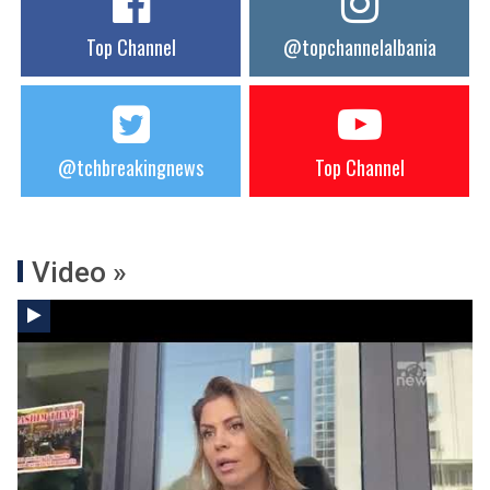
Top Channel
@topchannelalbania
@tchbreakingnews
Top Channel
Video »