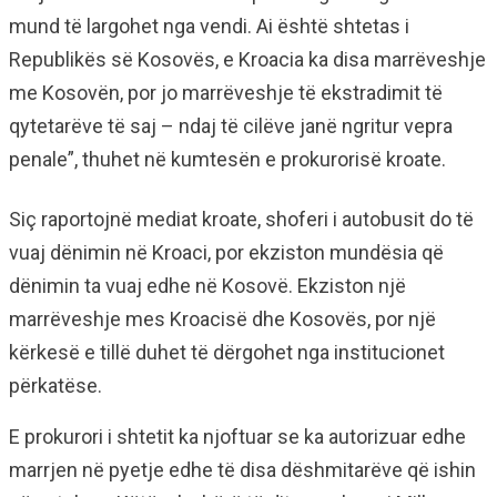
mund të largohet nga vendi. Ai është shtetas i
Republikës së Kosovës, e Kroacia ka disa marrëveshje
me Kosovën, por jo marrëveshje të ekstradimit të
qytetarëve të saj – ndaj të cilëve janë ngritur vepra
penale”, thuhet në kumtesën e prokurorisë kroate.
Siç raportojnë mediat kroate, shoferi i autobusit do të
vuaj dënimin në Kroaci, por ekziston mundësia që
dënimin ta vuaj edhe në Kosovë. Ekziston një
marrëveshje mes Kroacisë dhe Kosovës, por një
kërkesë e tillë duhet të dërgohet nga institucionet
përkatëse.
E prokurori i shtetit ka njoftuar se ka autorizuar edhe
marrjen në pyetje edhe të disa dëshmitarëve që ishin