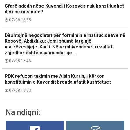
Çfarë ndodh nëse Kuvendi i Kosovës nuk konstituohet
deri në mesnatë?
07/08 16:55
Dështojnë negociatat për formimin e institucioneve në
Kosovë, Abdixhiku: Jemi shumë larg një
marrëveshjeje. Kurti: Nëse mbivendoset rezultati
zgjedhor është e pamundur që…
07/08 15:46
PDK refuzon takimin me Albin Kurtin, i kërkon
konstituimin e Kuvendit brenda afatit kushtetues
07/08 13:03
Na ndiqni: