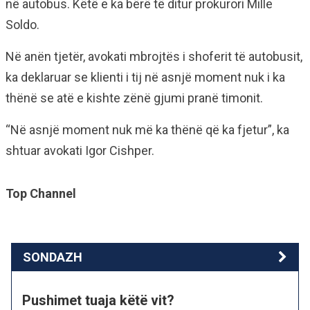
në autobus. Këtë e ka bërë të ditur prokurori Mille
Soldo.
Në anën tjetër, avokati mbrojtës i shoferit të autobusit,
ka deklaruar se klienti i tij në asnjë moment nuk i ka
thënë se atë e kishte zënë gjumi pranë timonit.
“Në asnjë moment nuk më ka thënë që ka fjetur”, ka
shtuar avokati Igor Cishper.
Top Channel
SONDAZH
Pushimet tuaja këtë vit?