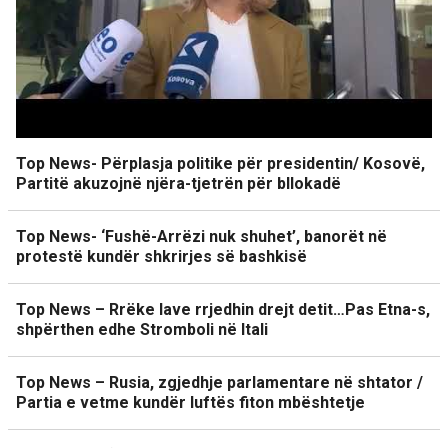
Top News- Përplasja politike për presidentin/ Kosovë,
Partitë akuzojnë njëra-tjetrën për bllokadë
Top News- ‘Fushë-Arrëzi nuk shuhet’, banorët në
protestë kundër shkrirjes së bashkisë
Top News – Rrëke lave rrjedhin drejt detit…Pas Etna-s,
shpërthen edhe Stromboli në Itali
Top News – Rusia, zgjedhje parlamentare në shtator /
Partia e vetme kundër luftës fiton mbështetje