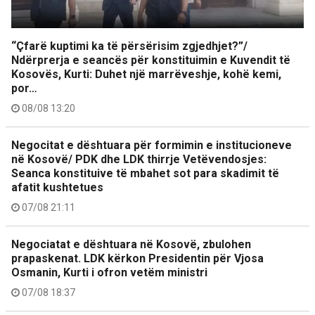
“Çfarë kuptimi ka të përsërisim zgjedhjet?”/
Ndërprerja e seancës për konstituimin e Kuvendit të
Kosovës, Kurti: Duhet një marrëveshje, kohë kemi,
por…
08/08 13:20
Negocitat e dështuara për formimin e institucioneve
në Kosovë/ PDK dhe LDK thirrje Vetëvendosjes:
Seanca konstituive të mbahet sot para skadimit të
afatit kushtetues
07/08 21:11
Negociatat e dështuara në Kosovë, zbulohen
prapaskenat. LDK kërkon Presidentin për Vjosa
Osmanin, Kurti i ofron vetëm ministri
07/08 18:37