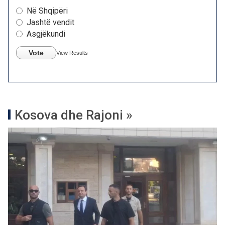
Në Shqipëri
Jashtë vendit
Asgjëkundi
Vote
View Results
Kosova dhe Rajoni »