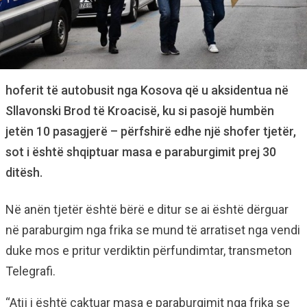
hoferit të autobusit nga Kosova që u aksidentua në
Sllavonski Brod të Kroacisë, ku si pasojë humbën
jetën 10 pasagjerë – përfshirë edhe një shofer tjetër,
sot i është shqiptuar masa e paraburgimit prej 30
ditësh.
Në anën tjetër është bërë e ditur se ai është dërguar
në paraburgim nga frika se mund të arratiset nga vendi
duke mos e pritur verdiktin përfundimtar, transmeton
Telegrafi.
“Atij i është caktuar masa e paraburgimit nga frika se