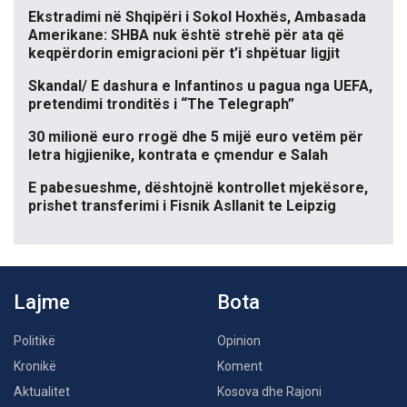
Ekstradimi në Shqipëri i Sokol Hoxhës, Ambasada
Amerikane: SHBA nuk është strehë për ata që
keqpërdorin emigracioni për t’i shpëtuar ligjit
Skandal/ E dashura e Infantinos u pagua nga UEFA,
pretendimi tronditës i “The Telegraph”
30 milionë euro rrogë dhe 5 mijë euro vetëm për
letra higjienike, kontrata e çmendur e Salah
E pabesueshme, dështojnë kontrollet mjekësore,
prishet transferimi i Fisnik Asllanit te Leipzig
Lajme
Bota
Politikë
Opinion
Kronikë
Koment
Aktualitet
Kosova dhe Rajoni