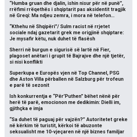
“Humba gruan dhe djalin, ishin nisur për në punë”,
rrëfimi rrëqethës i shqiptarit pas aksidentit tragjik
në Greqi: Ma ndjeu zemra, i mora në telefon…
“Kthehu në Shqipëri”/ Sulm racist në rrjetet
sociale ndaj gazetarit grek me origjinë shqiptare:
Je mysafir këtu, nuk duhet të flasësh
Sherri në burgun e sigurisë së lartë në Fier,
plagoset anëtari i grupit të Bajrajve dhe një tjetër,
si nisi konflikti
Superkupa e Europës vjen në Top Channel, PSG
dhe Aston Villa përballen në Salzburg për trofeun
e parë të sezonit
Ish konkurrentja e “Për’Puthen” bëhet nënë për
herë të parë, emocionon me dedikimin: Dielli im,
gjithçka e imja
“Sa duhet të paguaj për vajzën?” Autoritetet greke
në kërkim të turistit, kërkoi të abuzonte
seksualisht me 10-vjeçaren në një biznes familjar