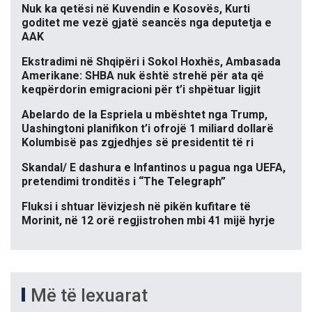
Nuk ka qetësi në Kuvendin e Kosovës, Kurti
goditet me vezë gjatë seancës nga deputetja e
AAK
Ekstradimi në Shqipëri i Sokol Hoxhës, Ambasada
Amerikane: SHBA nuk është strehë për ata që
keqpërdorin emigracioni për t’i shpëtuar ligjit
Abelardo de la Espriela u mbështet nga Trump,
Uashingtoni planifikon t’i ofrojë 1 miliard dollarë
Kolumbisë pas zgjedhjes së presidentit të ri
Skandal/ E dashura e Infantinos u pagua nga UEFA,
pretendimi tronditës i “The Telegraph”
Fluksi i shtuar lëvizjesh në pikën kufitare të
Morinit, në 12 orë regjistrohen mbi 41 mijë hyrje
Më të lexuarat