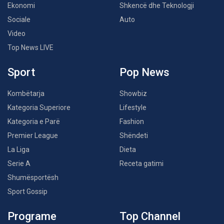
Ekonomi
Shkencë dhe Teknologji
Sociale
Auto
Video
Top News LIVE
Sport
Pop News
Kombëtarja
Showbiz
Kategoria Superiore
Lifestyle
Kategoria e Parë
Fashion
Premier League
Shëndeti
La Liga
Dieta
Serie A
Receta gatimi
Shumësportësh
Sport Gossip
Programe
Top Channel