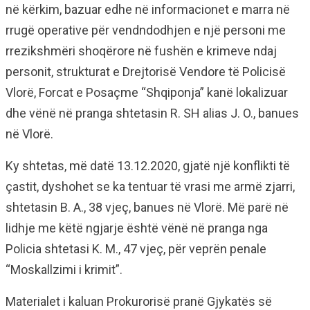
në kërkim, bazuar edhe në informacionet e marra në
rrugë operative për vendndodhjen e një personi me
rrezikshmëri shoqërore në fushën e krimeve ndaj
personit, strukturat e Drejtorisë Vendore të Policisë
Vlorë, Forcat e Posaçme “Shqiponja” kanë lokalizuar
dhe vënë në pranga shtetasin R. SH alias J. O., banues
në Vlorë.
Ky shtetas, më datë 13.12.2020, gjatë një konflikti të
çastit, dyshohet se ka tentuar të vrasi me armë zjarri,
shtetasin B. A., 38 vjeç, banues në Vlorë. Më parë në
lidhje me këtë ngjarje është vënë në pranga nga
Policia shtetasi K. M., 47 vjeç, për veprën penale
“Moskallzimi i krimit”.
Materialet i kaluan Prokurorisë pranë Gjykatës së