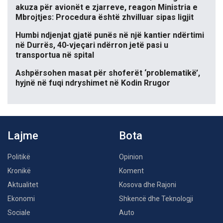
akuza për avionët e zjarreve, reagon Ministria e
Mbrojtjes: Procedura është zhvilluar sipas ligjit
Humbi ndjenjat gjatë punës në një kantier ndërtimi
në Durrës, 40-vjeçari ndërron jetë pasi u
transportua në spital
Ashpërsohen masat për shoferët ‘problematikë’,
hyjnë në fuqi ndryshimet në Kodin Rrugor
Lajme
Bota
Politikë
Opinion
Kronikë
Koment
Aktualitet
Kosova dhe Rajoni
Ekonomi
Shkencë dhe Teknologji
Sociale
Auto