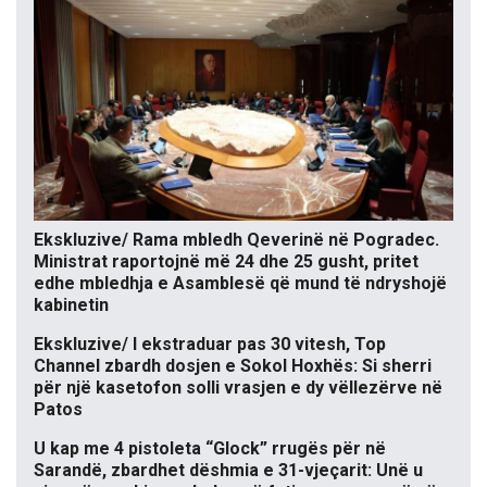
Ekskluzive/ Rama mbledh Qeverinë në Pogradec.
Ministrat raportojnë më 24 dhe 25 gusht, pritet
edhe mbledhja e Asamblesë që mund të ndryshojë
kabinetin
Ekskluzive/ I ekstraduar pas 30 vitesh, Top
Channel zbardh dosjen e Sokol Hoxhës: Si sherri
për një kasetofon solli vrasjen e dy vëllezërve në
Patos
U kap me 4 pistoleta “Glock” rrugës për në
Sarandë, zbardhet dëshmia e 31-vjeçarit: Unë u