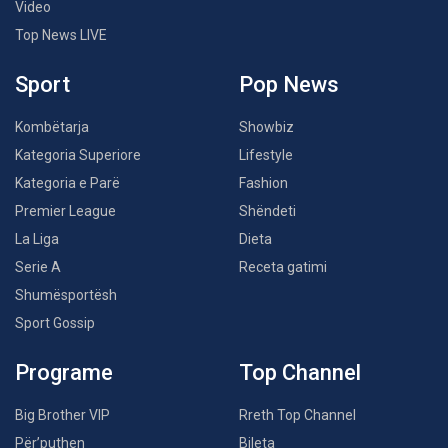
Video
Top News LIVE
Sport
Pop News
Kombëtarja
Showbiz
Kategoria Superiore
Lifestyle
Kategoria e Parë
Fashion
Premier League
Shëndeti
La Liga
Dieta
Serie A
Receta gatimi
Shumësportësh
Sport Gossip
Programe
Top Channel
Big Brother VIP
Rreth Top Channel
Për’puthen
Bileta