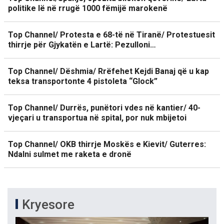
politike lë në rrugë 1000 fëmijë marokenë
Top Channel/ Protesta e 68-të në Tiranë/ Protestuesit
thirrje për Gjykatën e Lartë: Pezulloni…
Top Channel/ Dëshmia/ Rrëfehet Kejdi Banaj që u kap
teksa transportonte 4 pistoleta “Glock”
Top Channel/ Durrës, punëtori vdes në kantier/ 40-
vjeçari u transportua në spital, por nuk mbijetoi
Top Channel/ OKB thirrje Moskës e Kievit/ Guterres:
Ndalni sulmet me raketa e dronë
Kryesore