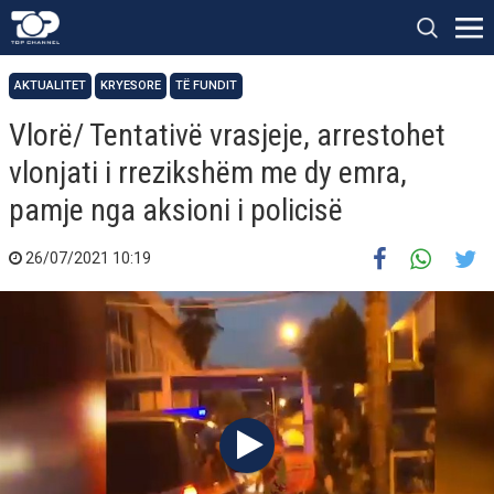
AKTUALITET
KRYESORE
TË FUNDIT
Vlorë/ Tentativë vrasjeje, arrestohet
vlonjati i rrezikshëm me dy emra,
pamje nga aksioni i policisë
26/07/2021 10:19