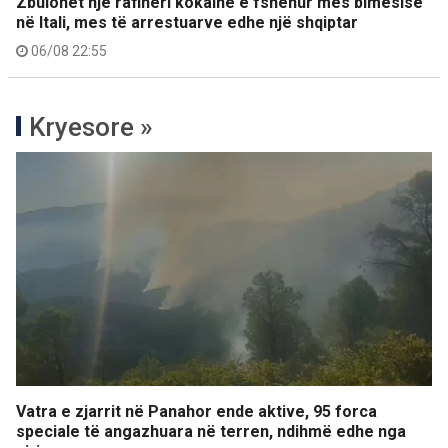
Zbulohet një rafineri kokaine e fshehur mes bimësisë
në Itali, mes të arrestuarve edhe një shqiptar
06/08 22:55
Kryesore »
Vatra e zjarrit në Panahor ende aktive, 95 forca
speciale të angazhuara në terren, ndihmë edhe nga