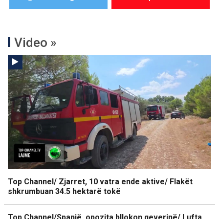
Video »
Top Channel/ Zjarret, 10 vatra ende aktive/ Flakët
shkrumbuan 34.5 hektarë tokë
Top Channel/Spanjë, opozita bllokon qeverinë/ Lufta