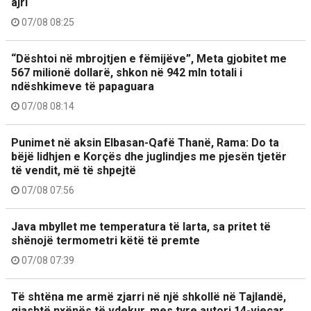
ajri
07/08 08:25
“Dështoi në mbrojtjen e fëmijëve”, Meta gjobitet me
567 milionë dollarë, shkon në 942 mln totali i
ndëshkimeve të papaguara
07/08 08:14
Punimet në aksin Elbasan-Qafë Thanë, Rama: Do ta
bëjë lidhjen e Korçës dhe juglindjes me pjesën tjetër
të vendit, më të shpejtë
07/08 07:56
Java mbyllet me temperatura të larta, sa pritet të
shënojë termometri këtë të premte
07/08 07:39
Të shtëna me armë zjarri në një shkollë në Tajlandë,
gjashtë nxënës të vdekur, mes tyre autori 14-vjeçar