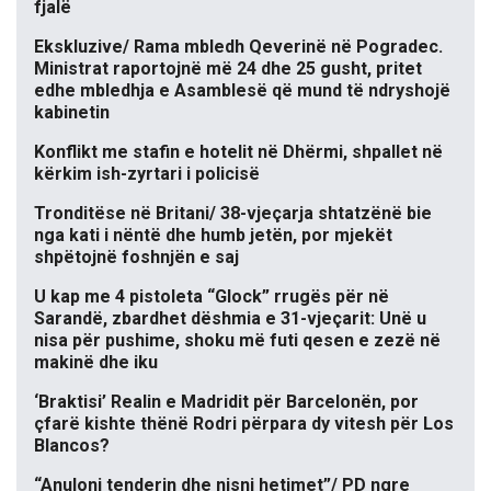
fjalë
Ekskluzive/ Rama mbledh Qeverinë në Pogradec.
Ministrat raportojnë më 24 dhe 25 gusht, pritet
edhe mbledhja e Asamblesë që mund të ndryshojë
kabinetin
Konflikt me stafin e hotelit në Dhërmi, shpallet në
kërkim ish-zyrtari i policisë
Tronditëse në Britani/ 38-vjeçarja shtatzënë bie
nga kati i nëntë dhe humb jetën, por mjekët
shpëtojnë foshnjën e saj
U kap me 4 pistoleta “Glock” rrugës për në
Sarandë, zbardhet dëshmia e 31-vjeçarit: Unë u
nisa për pushime, shoku më futi qesen e zezë në
makinë dhe iku
‘Braktisi’ Realin e Madridit për Barcelonën, por
çfarë kishte thënë Rodri përpara dy vitesh për Los
Blancos?
“Anuloni tenderin dhe nisni hetimet”/ PD ngre