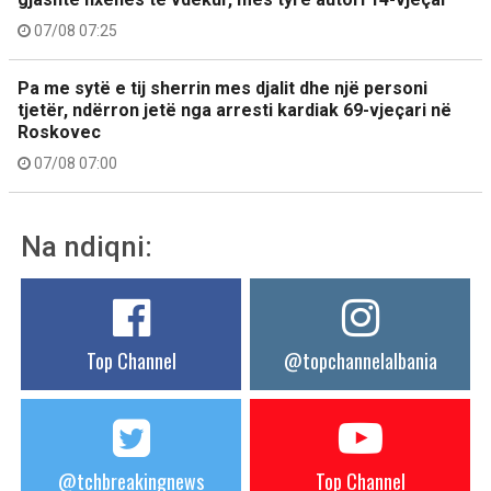
07/08 07:25
Pa me sytë e tij sherrin mes djalit dhe një personi
tjetër, ndërron jetë nga arresti kardiak 69-vjeçari në
Roskovec
07/08 07:00
Na ndiqni:
Top Channel
@topchannelalbania
@tchbreakingnews
Top Channel