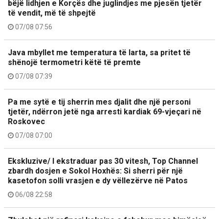
bëjë lidhjen e Korçës dhe juglindjes me pjesën tjetër
të vendit, më të shpejtë
07/08 07:56
Java mbyllet me temperatura të larta, sa pritet të
shënojë termometri këtë të premte
07/08 07:39
Pa me sytë e tij sherrin mes djalit dhe një personi
tjetër, ndërron jetë nga arresti kardiak 69-vjeçari në
Roskovec
07/08 07:00
Ekskluzive/ I ekstraduar pas 30 vitesh, Top Channel
zbardh dosjen e Sokol Hoxhës: Si sherri për një
kasetofon solli vrasjen e dy vëllezërve në Patos
06/08 22:58