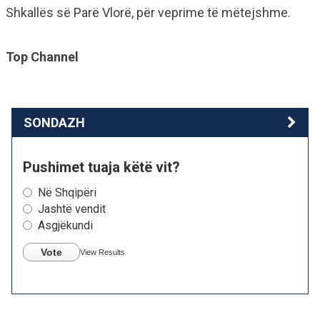
Shkallës së Parë Vlorë, për veprime të mëtejshme.
Top Channel
SONDAZH
Pushimet tuaja këtë vit?
Në Shqipëri
Jashtë vendit
Asgjëkundi
Vote
View Results