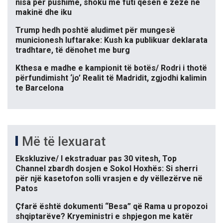
nisa për pushime, shoku më futi qesen e zezë në
makinë dhe iku
Trump hedh poshtë aludimet për mungesë
municionesh luftarake: Kush ka publikuar deklarata
tradhtare, të dënohet me burg
Kthesa e madhe e kampionit të botës/ Rodri i thotë
përfundimisht ‘jo’ Realit të Madridit, zgjodhi kalimin
te Barcelona
Më të lexuarat
Ekskluzive/ I ekstraduar pas 30 vitesh, Top
Channel zbardh dosjen e Sokol Hoxhës: Si sherri
për një kasetofon solli vrasjen e dy vëllezërve në
Patos
Çfarë është dokumenti “Besa” që Rama u propozoi
shqiptarëve? Kryeministri e shpjegon me katër