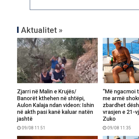
Aktualitet »
Zjarri në Malin e Krujës/
“Më ngacmoi t
Banorët kthehen në shtëpi,
me armë shoku
Aulon Kalaja ndan videon: Ishin
zbardhet dësh
në akth pasi kanë kaluar natën
vrasjen e 21-v
jashtë
Zuko
09/08 11:51
09/08 11:35