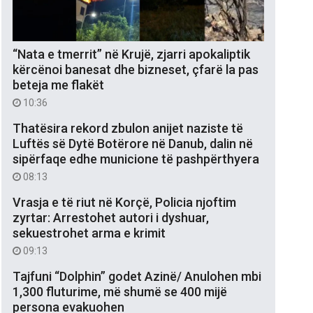
“Nata e tmerrit” në Krujë, zjarri apokaliptik
kërcënoi banesat dhe bizneset, çfarë la pas
beteja me flakët
10:36
Thatësira rekord zbulon anijet naziste të
Luftës së Dytë Botërore në Danub, dalin në
sipërfaqe edhe municione të pashpërthyera
08:13
Vrasja e të riut në Korçë, Policia njoftim
zyrtar: Arrestohet autori i dyshuar,
sekuestrohet arma e krimit
09:13
Tajfuni “Dolphin” godet Azinë/ Anulohen mbi
1,300 fluturime, më shumë se 400 mijë
persona evakuohen