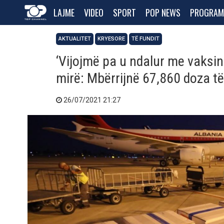
LAJME
VIDEO
SPORT
POP NEWS
PROGRAM
AKTUALITET
KRYESORE
TË FUNDIT
‘Vijojmë pa u ndalur me vaksin
mirë: Mbërrijnë 67,860 doza të
26/07/2021 21:27