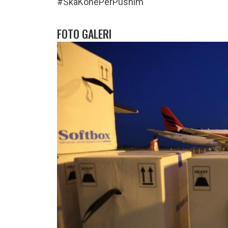
#SkaKohëPërPushim
FOTO GALERI