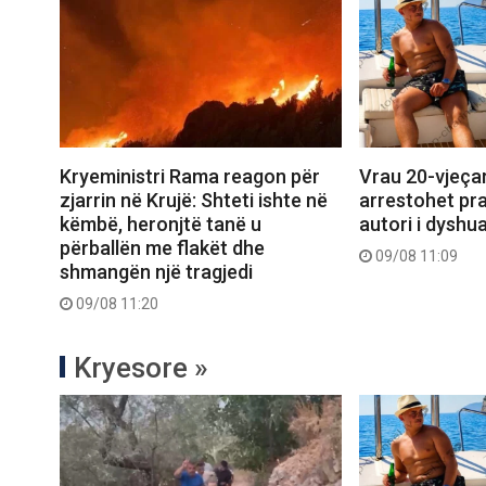
Vrau 20-vjeçar
Kryeministri Rama reagon për
arrestohet pr
zjarrin në Krujë: Shteti ishte në
autori i dyshua
këmbë, heronjtë tanë u
përballën me flakët dhe
09/08 11:09
shmangën një tragjedi
09/08 11:20
Kryesore »