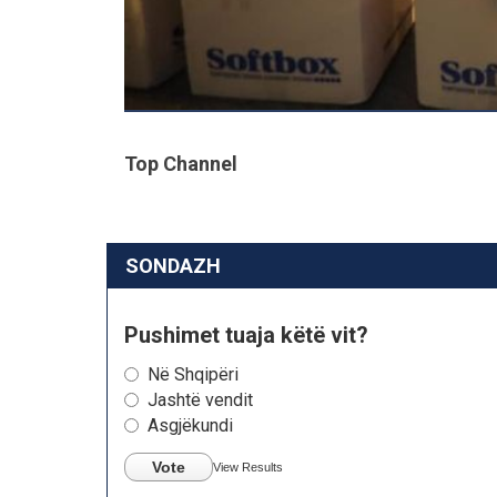
Top Channel
SONDAZH
Pushimet tuaja këtë vit?
Në Shqipëri
Jashtë vendit
Asgjëkundi
Vote
View Results