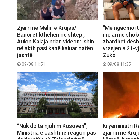
Zjarri në Malin e Krujës/
“Më ngacmoi t
Banorët kthehen në shtëpi,
me armë shoku
Aulon Kalaja ndan videon: Ishin
zbardhet dësh
në akth pasi kanë kaluar natën
vrasjen e 21-v
jashtë
Zuko
09/08 11:51
09/08 11:35
“Nuk do ta njohim Kosovën”,
Kryeministri 
Ministria e Jashtme reagon pas
zjarrin në Kruj