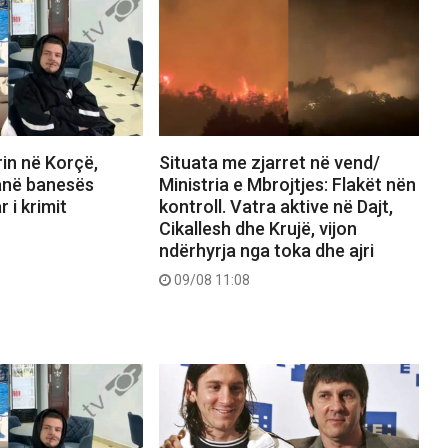
in në Korçë,
Situata me zjarret në vend/
anë banesës
Ministria e Mbrojtjes: Flakët nën
r i krimit
kontroll. Vatra aktive në Dajt,
Cikallesh dhe Krujë, vijon
ndërhyrja nga toka dhe ajri
09/08 11:08