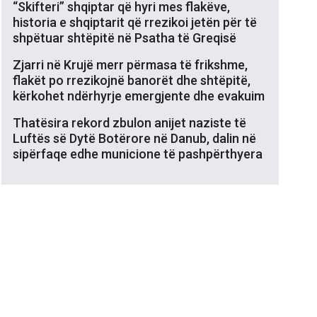
“Skifteri” shqiptar që hyri mes flakëve,
historia e shqiptarit që rrezikoi jetën për të
shpëtuar shtëpitë në Psatha të Greqisë
Zjarri në Krujë merr përmasa të frikshme,
flakët po rrezikojnë banorët dhe shtëpitë,
kërkohet ndërhyrje emergjente dhe evakuim
Thatësira rekord zbulon anijet naziste të
Luftës së Dytë Botërore në Danub, dalin në
sipërfaqe edhe municione të pashpërthyera