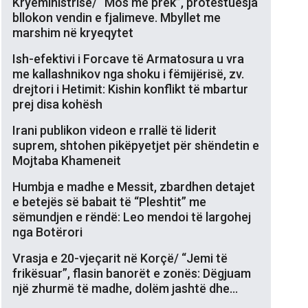
Kryeministrisë/ “Mos më prek”, protestuesja
bllokon vendin e fjalimeve. Mbyllet me
marshim në kryeqytet
Ish-efektivi i Forcave të Armatosura u vra
me kallashnikov nga shoku i fëmijërisë, zv.
drejtori i Hetimit: Kishin konflikt të mbartur
prej disa kohësh
Irani publikon videon e rrallë të liderit
suprem, shtohen pikëpyetjet për shëndetin e
Mojtaba Khameneit
Humbja e madhe e Messit, zbardhen detajet
e betejës së babait të “Pleshtit” me
sëmundjen e rëndë: Leo mendoi të largohej
nga Botërori
Vrasja e 20-vjeçarit në Korçë/ “Jemi të
frikësuar”, flasin banorët e zonës: Dëgjuam
një zhurmë të madhe, dolëm jashtë dhe…