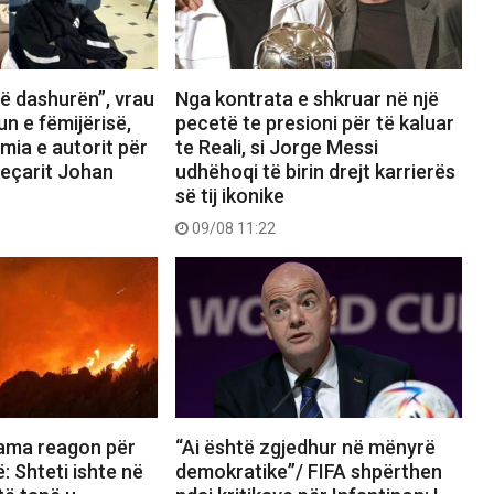
ë dashurën”, vrau
Nga kontrata e shkruar në një
n e fëmijërisë,
pecetë te presioni për të kaluar
mia e autorit për
te Reali, si Jorge Messi
jeçarit Johan
udhëhoqi të birin drejt karrierës
së tij ikonike
09/08 11:22
“Ai është zgjedhur në mënyrë
Rama reagon për
demokratike”/ FIFA shpërthen
ë: Shteti ishte në