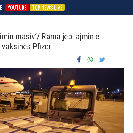
E
YOUTUBE
TOP NEWS LIVE
imin masiv’/ Rama jep lajmin e
 vaksinës Pfizer