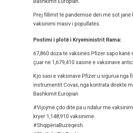
Bashkimit Europian.
Prej fillimit të pandemisë deri më sot janë
vaksinimi masiv i popullatës.
Postimi i plotë i Kryeministrit Rama:
67,860 doza të vaksinës Pfizer sapo kanë 
çuar në 1,679,410 sasinë e vaksinave antic
Kjo sasi e vaksinave Pfizer u sigurua nga 
instrumentit Covax, nga kontrata direkte
Bashkimit Europian
#Vijojmë çdo ditë pa u ndalur me vaksinimin
kryer 1,148,910 vaksinime.
#ShqipëriaBuzëqesh