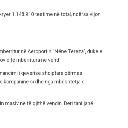
 kryer 1.148.910 testime në total, ndërsa vijon
mbërritur në Aeroportin “Nënë Tereza”, duke e
ovid të mbërritura në vend
financimi i qeverisë shqiptare përmes
 me kompaninë si dhe nga mbështetja e
 masiv në të gjithë vendin. Deri tani janë