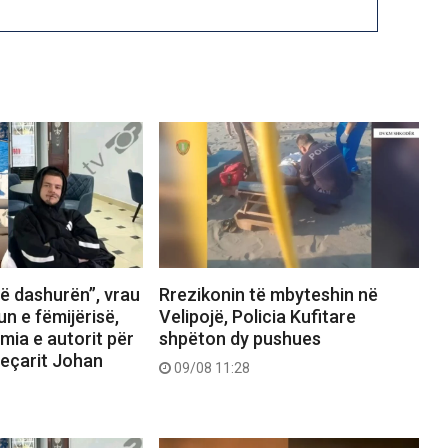
ë dashurën”, vrau
Rrezikonin të mbyteshin në
n e fëmijërisë,
Velipojë, Policia Kufitare
mia e autorit për
shpëton dy pushues
jeçarit Johan
09/08 11:28