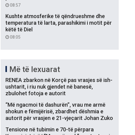
08:57
Kushte atmosferike të qëndrueshme dhe
temperatura të larta, parashikimi i motit për
këtë të Diel
08:05
Më të lexuarat
RENEA zbarkon në Korçë pas vrasjes së ish-
ushtarit, i riu nuk gjendet në banesë,
zbulohet fotoja e autorit
“Më ngacmoi të dashurën”, vrau me armë
shokun e fëmijërisë, zbardhet dëshmia e
autorit për vrasjen e 21-vjeçarit Johan Zuko
Tensione në tubimin e 70-të përpara