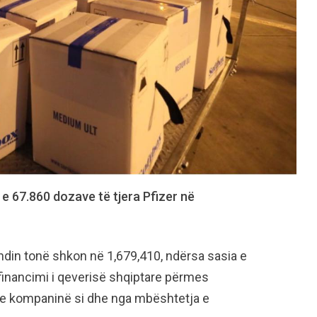
 e 67.860 dozave të tjera Pfizer në
ndin tonë shkon në 1,679,410, ndërsa sasia e
financimi i qeverisë shqiptare përmes
 me kompaninë si dhe nga mbështetja e