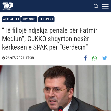
AKTUALITET
KRYESORE
TË FUNDIT
“Të fillojë ndjekja penale për Fatmir
Mediun”, GJKKO shqyrton nesër
kërkesën e SPAK për “Gërdecin”
26/07/2021 17:38