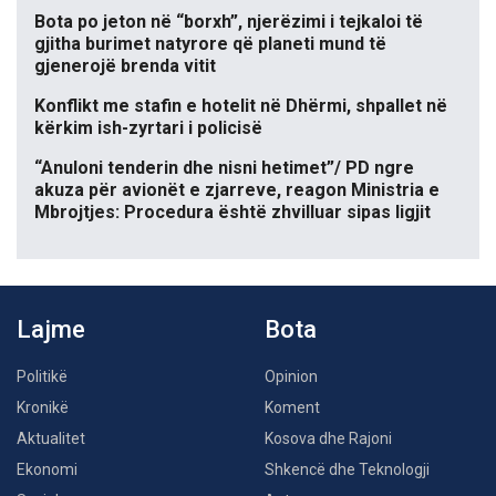
Bota po jeton në “borxh”, njerëzimi i tejkaloi të
gjitha burimet natyrore që planeti mund të
gjenerojë brenda vitit
Konflikt me stafin e hotelit në Dhërmi, shpallet në
kërkim ish-zyrtari i policisë
“Anuloni tenderin dhe nisni hetimet”/ PD ngre
akuza për avionët e zjarreve, reagon Ministria e
Mbrojtjes: Procedura është zhvilluar sipas ligjit
Lajme
Bota
Politikë
Opinion
Kronikë
Koment
Aktualitet
Kosova dhe Rajoni
Ekonomi
Shkencë dhe Teknologji