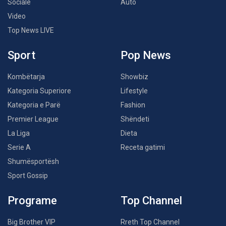
Sociale
Auto
Video
Top News LIVE
Sport
Pop News
Kombëtarja
Showbiz
Kategoria Superiore
Lifestyle
Kategoria e Parë
Fashion
Premier League
Shëndeti
La Liga
Dieta
Serie A
Receta gatimi
Shumësportësh
Sport Gossip
Programe
Top Channel
Big Brother VIP
Rreth Top Channel