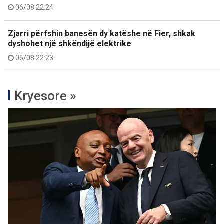
06/08 22:24
Zjarri përfshin banesën dy katëshe në Fier, shkak
dyshohet një shkëndijë elektrike
06/08 22:23
Kryesore »