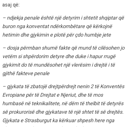
asaj që:
– ndjekja penale është një detyrim i shtetit shqiptar që
buron nga konventat ndërkombëtare që kërkojnë
hetimin dhe gjykimin e plotë për çdo humbje jete
– dosja përmban shumë fakte që mund të cilësohen jo
vetëm si shpërdorim detyre dhe duke i hapur rrugë
gjykimit do të mundësohet një vlerësim i drejtë i të
gjithë fakteve penale
– gjykata të zbatojë drejtpërdrejt nenin 2 të Konventës
Evropiane për të Drejtat e Njeriut, dhe të mos
humbasë në teknikalitete, në dëm të thelbit të detyrës
së prokurorisë dhe gjykatave të një shtet të së drejtës.
Gjykata e Strasburgut ka kërkuar shpesh here nga