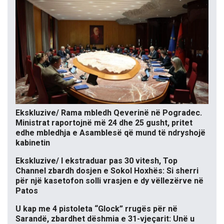
Ekskluzive/ Rama mbledh Qeverinë në Pogradec.
Ministrat raportojnë më 24 dhe 25 gusht, pritet
edhe mbledhja e Asamblesë që mund të ndryshojë
kabinetin
Ekskluzive/ I ekstraduar pas 30 vitesh, Top
Channel zbardh dosjen e Sokol Hoxhës: Si sherri
për një kasetofon solli vrasjen e dy vëllezërve në
Patos
U kap me 4 pistoleta “Glock” rrugës për në
Sarandë, zbardhet dëshmia e 31-vjeçarit: Unë u