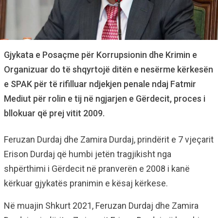
Gjykata e Posaçme për Korrupsionin dhe Krimin e
Organizuar do të shqyrtojë ditën e nesërme kërkesën
e SPAK për të rifilluar ndjekjen penale ndaj Fatmir
Mediut për rolin e tij në ngjarjen e Gërdecit, proces i
bllokuar që prej vitit 2009.
Feruzan Durdaj dhe Zamira Durdaj, prindërit e 7 vjeçarit
Erison Durdaj që humbi jetën tragjikisht nga
shpërthimi i Gërdecit në pranverën e 2008 i kanë
kërkuar gjykatës pranimin e kësaj kërkese.
Në muajin Shkurt 2021, Feruzan Durdaj dhe Zamira