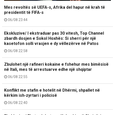
Mes revoltës së UEFA-s, Afrika del hapur në krah të
presidentit të FIFA-s
06/08 23:44
Ekskluzive/ I ekstraduar pas 30 vitesh, Top Channel
zbardh dosjen e Sokol Hoxhës: Si sherri për një
kasetofon solli vrasjen e dy vëllezërve në Patos
06/08 22:58
Zbulohet një rafineri kokaine e fshehur mes bimësisë
në Itali, mes të arrestuarve edhe një shqiptar
06/08 22:55
Konflikt me stafin e hotelit në Dhërmi, shpallet në
kërkim ish-zyrtari i policisë
06/08 22:40