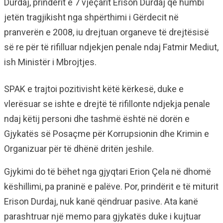
Durdaj, prindërit e 7 vjeçarit Erison Durdaj që humbi
jetën tragjikisht nga shpërthimi i Gërdecit në
pranverën e 2008, iu drejtuan organeve të drejtësisë
së re për të rifilluar ndjekjen penale ndaj Fatmir Mediut,
ish Ministër i Mbrojtjes.
SPAK e trajtoi pozitivisht këtë kërkesë, duke e
vlerësuar se ishte e drejtë të rifillonte ndjekja penale
ndaj këtij personi dhe tashmë është në dorën e
Gjykatës së Posaçme për Korrupsionin dhe Krimin e
Organizuar për të dhënë dritën jeshile.
Gjykimi do të bëhet nga gjyqtari Erion Çela në dhomë
këshillimi, pa praninë e palëve. Por, prindërit e të miturit
Erison Durdaj, nuk kanë qëndruar pasive. Ata kanë
parashtruar një memo para gjykatës duke i kujtuar