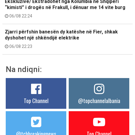
Ekskluzive/ Ekstradohet nga Kolumbia në Shqipëri
“kimisti” i drogës në Frakull, i dënuar me 14 vite burg
06/08 22:24
Zjarri përfshin banesën dy katëshe në Fier, shkak
dyshohet një shkëndijë elektrike
06/08 22:23
Na ndiqni:
Top Channel
@topchannelalbania
@tchbreakingnews
Top Channel