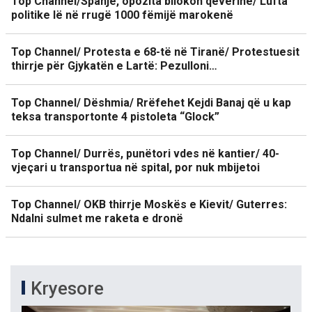
Top Channel/Spanjë, opozita bllokon qeverinë/ Lufta
politike lë në rrugë 1000 fëmijë marokenë
Top Channel/ Protesta e 68-të në Tiranë/ Protestuesit
thirrje për Gjykatën e Lartë: Pezulloni…
Top Channel/ Dëshmia/ Rrëfehet Kejdi Banaj që u kap
teksa transportonte 4 pistoleta “Glock”
Top Channel/ Durrës, punëtori vdes në kantier/ 40-
vjeçari u transportua në spital, por nuk mbijetoi
Top Channel/ OKB thirrje Moskës e Kievit/ Guterres:
Ndalni sulmet me raketa e dronë
Kryesore