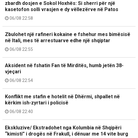
zbardh dosjen e Sokol Hoxhës: Si sherri për një
kasetofon solli vrasjen e dy vëllezërve në Patos
06/08 22:58
Zbulohet një rafineri kokaine e fshehur mes bimësisë
në Itali, mes të arrestuarve edhe një shqiptar
06/08 22:55
Aksident në fshatin Fan të Mirditës, humb jetën 38-
vjeçari
06/08 22:54
Konflikt me stafin e hotelit në Dhërmi, shpallet në
kërkim ish-zyrtari i policisë
06/08 22:40
Ekskluzive/ Ekstradohet nga Kolumbia në Shqipëri
“kimisti” i drogës në Frakull, i dënuar me 14 vite burg