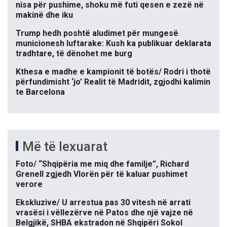
nisa për pushime, shoku më futi qesen e zezë në
makinë dhe iku
Trump hedh poshtë aludimet për mungesë
municionesh luftarake: Kush ka publikuar deklarata
tradhtare, të dënohet me burg
Kthesa e madhe e kampionit të botës/ Rodri i thotë
përfundimisht ‘jo’ Realit të Madridit, zgjodhi kalimin
te Barcelona
Më të lexuarat
Foto/ “Shqipëria me miq dhe familje”, Richard
Grenell zgjedh Vlorën për të kaluar pushimet
verore
Ekskluzive/ U arrestua pas 30 vitesh në arrati
vrasësi i vëllezërve në Patos dhe një vajze në
Belgjikë, SHBA ekstradon në Shqipëri Sokol