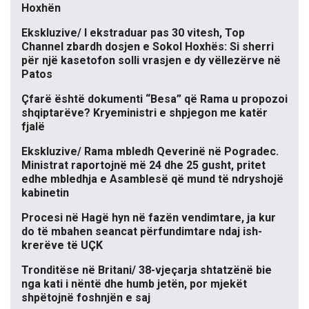
Hoxhën
Ekskluzive/ I ekstraduar pas 30 vitesh, Top
Channel zbardh dosjen e Sokol Hoxhës: Si sherri
për një kasetofon solli vrasjen e dy vëllezërve në
Patos
Çfarë është dokumenti “Besa” që Rama u propozoi
shqiptarëve? Kryeministri e shpjegon me katër
fjalë
Ekskluzive/ Rama mbledh Qeverinë në Pogradec.
Ministrat raportojnë më 24 dhe 25 gusht, pritet
edhe mbledhja e Asamblesë që mund të ndryshojë
kabinetin
Procesi në Hagë hyn në fazën vendimtare, ja kur
do të mbahen seancat përfundimtare ndaj ish-
krerëve të UÇK
Tronditëse në Britani/ 38-vjeçarja shtatzënë bie
nga kati i nëntë dhe humb jetën, por mjekët
shpëtojnë foshnjën e saj