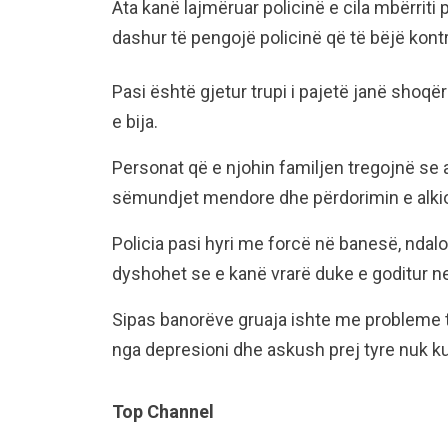
Ata kanë lajmëruar policinë e cila mbërrit
dashur të pengojë policinë që të bëjë kont
Pasi është gjetur trupi i pajetë janë shoqë
e bija.
Personat që e njohin familjen tregojnë se
sëmundjet mendore dhe përdorimin e alkiol
Policia pasi hyri me forcë në banesë, ndalo
dyshohet se e kanë vrarë duke e goditur n
Sipas banorëve gruaja ishte me probleme t
nga depresioni dhe askush prej tyre nuk ku
Top Channel