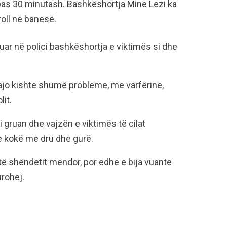
i pas 30 minutash. Bashkëshortja Mine Lezi ka
roll në banesë.
ruar në polici bashkëshortja e viktimës si dhe
 ajo kishte shumë probleme, me varfërinë,
it.
i gruan dhe vajzën e viktimës të cilat
e kokë me dru dhe gurë.
ë shëndetit mendor, por edhe e bija vuante
rohej.