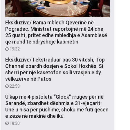
Ekskluzive/ Rama mbledh Qeverinë në
Pogradec. Ministrat raportojnë më 24 dhe
25 gusht, pritet edhe mbledhja e Asamblesë
që mund të ndryshojë kabinetin
19:32
Ekskluzive/ I ekstraduar pas 30 vitesh, Top
Channel zbardh dosjen e Sokol Hoxhës: Si
sherri për një kasetofon solli vrasjen e dy
vëllezërve në Patos
22:58
U kap me 4 pistoleta “Glock” rrugës për në
Sarandë, zbardhet dëshmia e 31-vjeçarit:
Unë u nisa për pushime, shoku më futi qesen
e zezë në makinë dhe iku
18:30