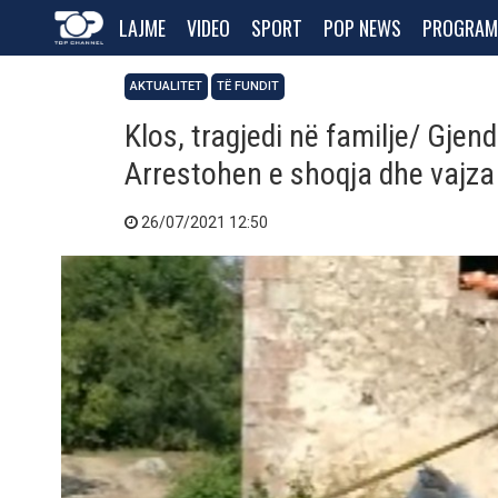
LAJME
VIDEO
SPORT
POP NEWS
PROGRAM
AKTUALITET
TË FUNDIT
Klos, tragjedi në familje/ Gjen
Arrestohen e shoqja dhe vajza
26/07/2021 12:50