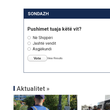
SONDAZH
Pushimet tuaja këtë vit?
Në Shqipëri
Jashtë vendit
Asgjëkundi
Vote
View Results
Aktualitet »