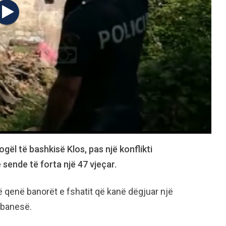
gël të bashkisë Klos, pas një konflikti
e sende të forta një 47 vjeçar.
ë qenë banorët e fshatit që kanë dëgjuar një
 banesë.