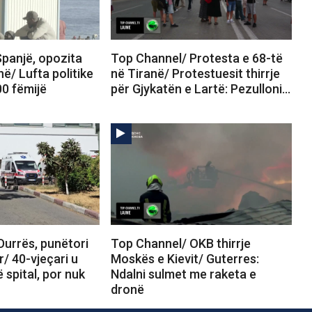
panjë, opozita
Top Channel/ Protesta e 68-të
në/ Lufta politike
në Tiranë/ Protestuesit thirrje
00 fëmijë
për Gjykatën e Lartë: Pezulloni…
Durrës, punëtori
Top Channel/ OKB thirrje
r/ 40-vjeçari u
Moskës e Kievit/ Guterres:
 spital, por nuk
Ndalni sulmet me raketa e
dronë