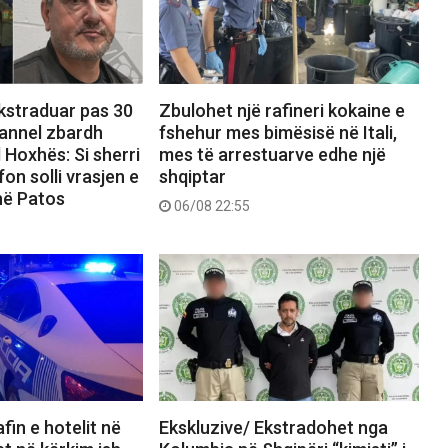
ekstraduar pas 30
Zbulohet një rafineri kokaine e
hannel zbardh
fshehur mes bimësisë në Itali,
 Hoxhës: Si sherri
mes të arrestuarve edhe një
on solli vrasjen e
shqiptar
në Patos
06/08 22:55
fin e hotelit në
Ekskluzive/ Ekstradohet nga