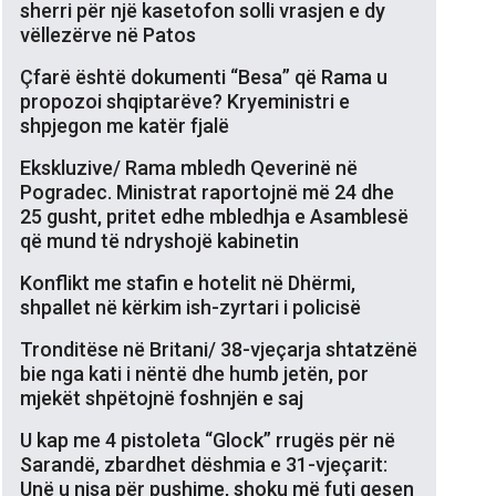
sherri për një kasetofon solli vrasjen e dy
vëllezërve në Patos
Çfarë është dokumenti “Besa” që Rama u
propozoi shqiptarëve? Kryeministri e
shpjegon me katër fjalë
Ekskluzive/ Rama mbledh Qeverinë në
Pogradec. Ministrat raportojnë më 24 dhe
25 gusht, pritet edhe mbledhja e Asamblesë
që mund të ndryshojë kabinetin
Konflikt me stafin e hotelit në Dhërmi,
shpallet në kërkim ish-zyrtari i policisë
Tronditëse në Britani/ 38-vjeçarja shtatzënë
bie nga kati i nëntë dhe humb jetën, por
mjekët shpëtojnë foshnjën e saj
U kap me 4 pistoleta “Glock” rrugës për në
Sarandë, zbardhet dëshmia e 31-vjeçarit:
Unë u nisa për pushime, shoku më futi qesen