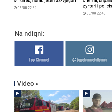
Mirditës, humb jetën 38-vjeçari
Dhërmi, shpall
zyrtari i polici
06/08 22:54
06/08 22:40
Na ndiqni:
Top Channel
@topchannelalbania
Video »