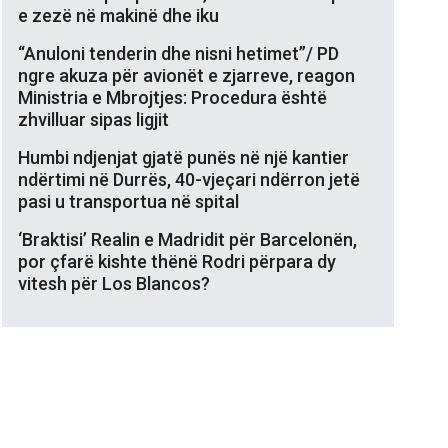
e zezë në makinë dhe iku
“Anuloni tenderin dhe nisni hetimet”/ PD
ngre akuza për avionët e zjarreve, reagon
Ministria e Mbrojtjes: Procedura është
zhvilluar sipas ligjit
Humbi ndjenjat gjatë punës në një kantier
ndërtimi në Durrës, 40-vjeçari ndërron jetë
pasi u transportua në spital
‘Braktisi’ Realin e Madridit për Barcelonën,
por çfarë kishte thënë Rodri përpara dy
vitesh për Los Blancos?