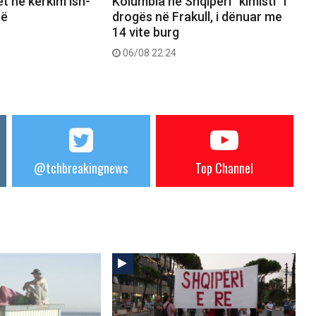
et në kërkim ish-
Kolumbia në Shqipëri “kimisti” i
së
drogës në Frakull, i dënuar me
14 vite burg
06/08 22:24
@tchbreakingnews
Top Channel