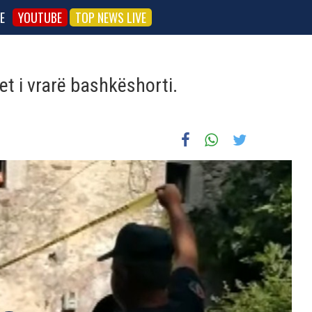
E
YOUTUBE
TOP NEWS LIVE
det i vrarë bashkëshorti.