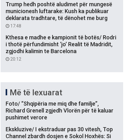
Trump hedh poshtë aludimet për mungesë
municionesh luftarake: Kush ka publikuar
deklarata tradhtare, të dënohet me burg
17:48
Kthesa e madhe e kampionit të botës/ Rodri
i thotë përfundimisht ‘jo’ Realit të Madridit,
zgjodhi kalimin te Barcelona
20:12
Më të lexuarat
Foto/ “Shqipëria me miq dhe familje”,
Richard Grenell zgjedh Vlorën për të kaluar
pushimet verore
Ekskluzive/ I ekstraduar pas 30 vitesh, Top
Channel zbardh dosjen e Sokol Hoxhës: Si