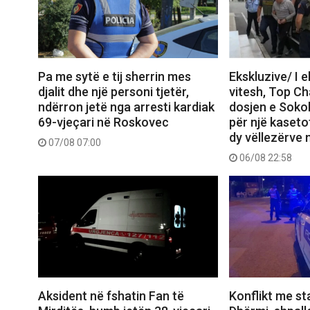
Pa me sytë e tij sherrin mes
Ekskluzive/ I 
djalit dhe një personi tjetër,
vitesh, Top C
ndërron jetë nga arresti kardiak
dosjen e Sokol
69-vjeçari në Roskovec
për një kasetof
dy vëllezërve 
07/08 07:00
06/08 22:58
Aksident në fshatin Fan të
Konflikt me sta