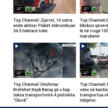
Top Channel/ Zjarret, 10 vatra
Top Channel/S
ende aktive/ Flakët shkrumbuan
bllokon qeveri
34.5 hektarë tokë
lë në rrugë 10
marokenë
Top Channel/ Dëshmia/
Top Channel/ 
Rrëfehet Kejdi Banaj që u kap
vdes në kantie
teksa transportonte 4 pistoleta
transportua në
“Glock”
mbijetoi