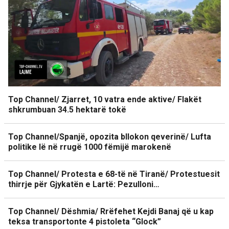
Top Channel/ Zjarret, 10 vatra ende aktive/ Flakët
shkrumbuan 34.5 hektarë tokë
Top Channel/Spanjë, opozita bllokon qeverinë/ Lufta
politike lë në rrugë 1000 fëmijë marokenë
Top Channel/ Protesta e 68-të në Tiranë/ Protestuesit
thirrje për Gjykatën e Lartë: Pezulloni…
Top Channel/ Dëshmia/ Rrëfehet Kejdi Banaj që u kap
teksa transportonte 4 pistoleta “Glock”