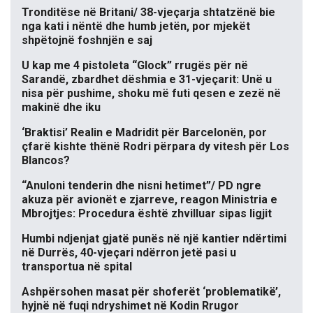
Tronditëse në Britani/ 38-vjeçarja shtatzënë bie
nga kati i nëntë dhe humb jetën, por mjekët
shpëtojnë foshnjën e saj
U kap me 4 pistoleta “Glock” rrugës për në
Sarandë, zbardhet dëshmia e 31-vjeçarit: Unë u
nisa për pushime, shoku më futi qesen e zezë në
makinë dhe iku
‘Braktisi’ Realin e Madridit për Barcelonën, por
çfarë kishte thënë Rodri përpara dy vitesh për Los
Blancos?
“Anuloni tenderin dhe nisni hetimet”/ PD ngre
akuza për avionët e zjarreve, reagon Ministria e
Mbrojtjes: Procedura është zhvilluar sipas ligjit
Humbi ndjenjat gjatë punës në një kantier ndërtimi
në Durrës, 40-vjeçari ndërron jetë pasi u
transportua në spital
Ashpërsohen masat për shoferët ‘problematikë’,
hyjnë në fuqi ndryshimet në Kodin Rrugor