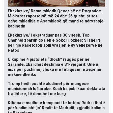
Ekskluzive/ Rama mbledh Qeverinë në Pogradec.
Ministrat raportojnë më 24 dhe 25 gusht, pritet
edhe mbledhja e Asamblesë që mund të ndryshojë
kabinetin
Ekskluzive/ I ekstraduar pas 30 vitesh, Top
Channel zbardh dosjen e Sokol Hoxhës: Si sherri
për një kasetofon solli vrasjen e dy vëllezërve në
Patos
U kap me 4 pistoleta “Glock” rrugës për në
Sarandë, zbardhet dëshmia e 31-vjeçarit: Unë u
nisa për pushime, shoku më futi qesen e zezë në
makinë dhe iku
Trump hedh poshtë aludimet për mungesë
municionesh luftarake: Kush ka publikuar deklarata
tradhtare, të dënohet me burg
Kthesa e madhe e kampionit të botës/ Rodri i thotë
përfundimisht ‘jo’ Realit të Madridit, zgjodhi kalimin
te Barcelona