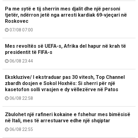
Pa me sytë e tij sherrin mes djalit dhe një personi
tjetër, ndërron jetë nga arresti kardiak 69-vjeçari në
Roskovec
07/08 07:00
Mes revoltës së UEFA-s, Afrika del hapur në krah të
presidentit të FIFA-s
06/08 23:44
Ekskluzive/ I ekstraduar pas 30 vitesh, Top Channel
zbardh dosjen e Sokol Hoxhës: Si sherri për një
kasetofon solli vrasjen e dy vëllezërve në Patos
06/08 22:58
Zbulohet një rafineri kokaine e fshehur mes bimësisë
në Itali, mes të arrestuarve edhe një shqiptar
06/08 22:55