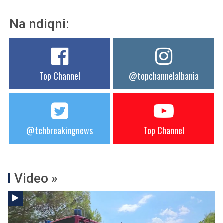
Na ndiqni:
Top Channel
@topchannelalbania
@tchbreakingnews
Top Channel
Video »