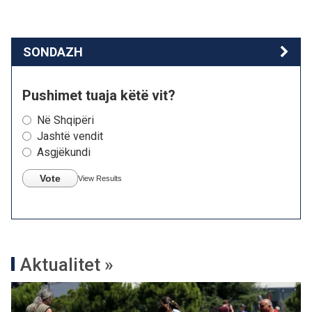
SONDAZH
Pushimet tuaja këtë vit?
Në Shqipëri
Jashtë vendit
Asgjëkundi
Vote
View Results
Aktualitet »