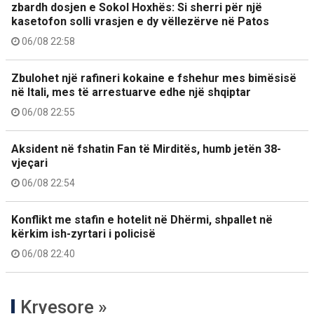
zbardh dosjen e Sokol Hoxhës: Si sherri për një
kasetofon solli vrasjen e dy vëllezërve në Patos
06/08 22:58
Zbulohet një rafineri kokaine e fshehur mes bimësisë
në Itali, mes të arrestuarve edhe një shqiptar
06/08 22:55
Aksident në fshatin Fan të Mirditës, humb jetën 38-
vjeçari
06/08 22:54
Konflikt me stafin e hotelit në Dhërmi, shpallet në
kërkim ish-zyrtari i policisë
06/08 22:40
Kryesore »