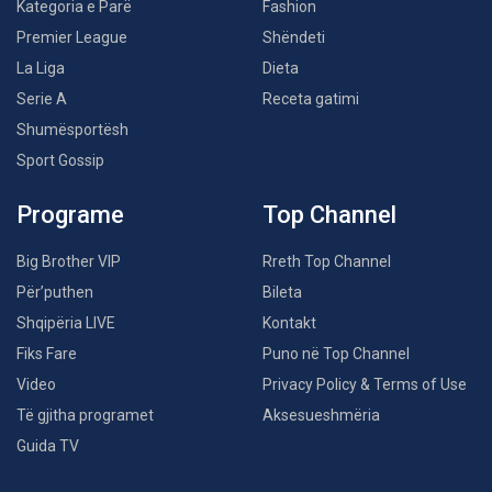
Kategoria e Parë
Fashion
Premier League
Shëndeti
La Liga
Dieta
Serie A
Receta gatimi
Shumësportësh
Sport Gossip
Programe
Top Channel
Big Brother VIP
Rreth Top Channel
Për’puthen
Bileta
Shqipëria LIVE
Kontakt
Fiks Fare
Puno në Top Channel
Video
Privacy Policy & Terms of Use
Të gjitha programet
Aksesueshmëria
Guida TV