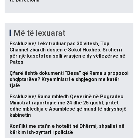
Më të lexuarat
Ekskluzive/ I ekstraduar pas 30 vitesh, Top
Channel zbardh dosjen e Sokol Hoxhës: Si sherri
për një kasetofon solli vrasjen e dy vëllezërve në
Patos
Çfarë është dokumenti “Besa” që Rama u propozoi
shqiptarëve? Kryeministri e shpjegon me katër
fjalë
Ekskluzive/ Rama mbledh Qeverinë në Pogradec.
Ministrat raportojnë më 24 dhe 25 gusht, pritet
edhe mbledhja e Asamblesë që mund të ndryshojë
kabinetin
Konflikt me stafin e hotelit në Dhërmi, shpallet në
kërkim ish-zyrtari i policisë