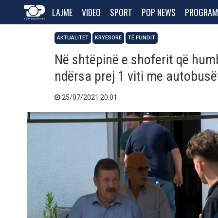
LAJME
VIDEO
SPORT
POP NEWS
PROGRAM
AKTUALITET
KRYESORE
TË FUNDIT
Në shtëpinë e shoferit që humb
ndërsa prej 1 viti me autobusë
25/07/2021 20:01