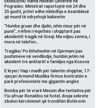
Ekskluzive/ Rama mbledh Qeverinë në
Pogradec. Ministrat raportojnë më 24 dhe
25 gusht, pritet edhe mbledhja e Asamblesë
që mund të ndryshojë kabinetin
“Humba gruan dhe djalin, ishin nisur për në
punë”, rrëfimi rrëqethës i shqiptarit pas
aksidentit tragjik në Greqi: Ma ndjeu zemra, i
mora në telefon…
Tragjike/ Po ktheheshin në Gjermani pas
pushimeve në vendlindje, humbin jetën në
aksident tre anëtarët e familjes nga Kosova
E kryer/ Hap i madh për talentin shqiptar, 17-
vjeçari Armend Muslika firmos kontratën e
parë profesioniste me gjigantin anglez
Bomba për të vrarë Messin dhe tentativa për
t’iu afruar Ronaldos në hotel, dosja sekrete
zbulon kërcënimet që tronditën Botërorin