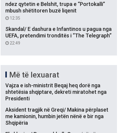
ndez qytetin e Belshit, trupa e “Portokalli”
mbush shëtitoren buzë liqenit
12:35
Skandal/ E dashura e Infantinos u pagua nga
UEFA, pretendimi tronditës i “The Telegraph”
22:49
Më të lexuarat
Vajza e ish-ministrit Beqaj heq dorë nga
shtetësia shqiptare, dekreti miratohet nga
Presidenti
Aksident tragjik në Greqi/ Makina përplaset
me kamionin, humbin jetën nënë e bir nga
Shqipëria