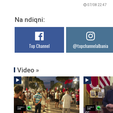
07/08 22:47
Na ndiqni:
Top Channel
@topchannelalbania
Video »