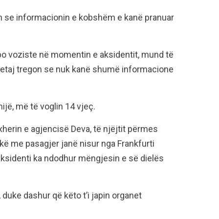
gon se informacionin e kobshëm e kanë pranuar
po voziste në momentin e aksidentit, mund të
ylmetaj tregon se nuk kanë shumë informacione
ijë, më të voglin 14 vjeç.
erin e agjencisë Deva, të njëjtit përmes
kë me pasagjer janë nisur nga Frankfurti
ksidenti ka ndodhur mëngjesin e së dielës
 duke dashur që këto t’i japin organet