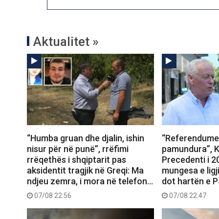
Aktualitet »
“Humba gruan dhe djalin, ishin
“Referendumet
nisur për në punë”, rrëfimi
pamundura”, K
rrëqethës i shqiptarit pas
Precedenti i 
aksidentit tragjik në Greqi: Ma
mungesa e ligj
ndjeu zemra, i mora në telefon…
dot hartën e 
07/08 22:56
07/08 22:47