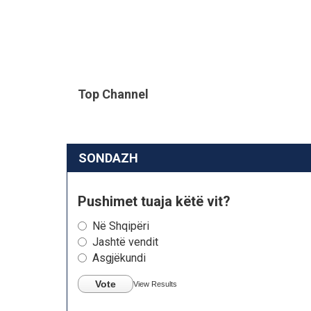
Top Channel
SONDAZH
Pushimet tuaja këtë vit?
Në Shqipëri
Jashtë vendit
Asgjëkundi
Vote
View Results