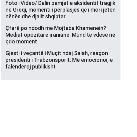
Foto+Video/ Dalin pamjet e aksidentit tragjik
në Greqi, momenti i përplasjes që i mori jetën
nënës dhe djalit shqiptar
Çfarë po ndodh me Mojtaba Khamenein?
Mediat opozitare iraniane: Mund të vdesë në
çdo moment
Gjesti i veçantë i Muçit ndaj Salah, reagon
presidenti i Trabzonsporit: Më emocionoi, e
falënderoj publikisht