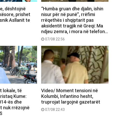
, dështojnë
“Humba gruan dhe djalin, ishin
kësore, prishet
nisur për në punë”, rrëfimi
snik Asllanit te
rrëqethës i shqiptarit pas
aksidentit tragjik në Greqi: Ma
ndjeu zemra, i mora në telefon…
07/08 22:56
 lokale, të
Video/ Moment tensioni në
ristaq Kume:
Kolumbi, Infantino hesht,
2014-ës dhe
truprojat largojnë gazetarët
it nuk rrëzojnë
07/08 22:43
PS