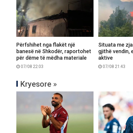
Përfshihet nga flakët një
Situata me zjar
banesë në Shkodër, raportohet
gjithë vendin, 
për dëme të mëdha materiale
aktive
07/08 22:03
07/08 21:43
Kryesore »