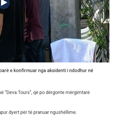
 parë e konfirmuar nga aksidenti i ndodhur në
në “Deva Tours”, që po dërgonte mërgimtarë
hapur dyert për të pranuar ngushëllime.