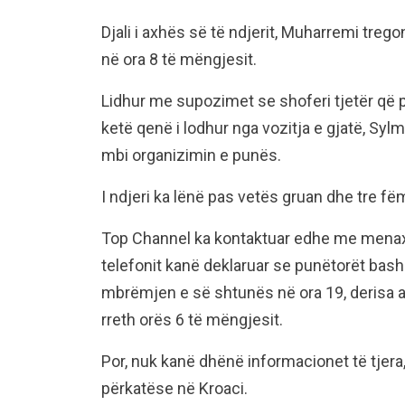
Djali i axhës së të ndjerit, Muharremi tre
në ora 8 të mëngjesit.
Lidhur me supozimet se shoferi tjetër që 
ketë qenë i lodhur nga vozitja e gjatë, S
mbi organizimin e punës.
I ndjeri ka lënë pas vetës gruan dhe tre fëm
Top Channel ka kontaktuar edhe me menaxh
telefonit kanë deklaruar se punëtorët bash
mbrëmjen e së shtunës në ora 19, derisa a
rreth orës 6 të mëngjesit.
Por, nuk kanë dhënë informacionet të tjera,
përkatëse në Kroaci.