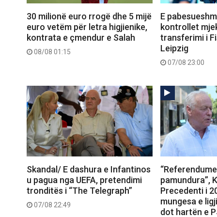
30 milionë euro rrogë dhe 5 mijë
E pabesueshme
euro vetëm për letra higjienike,
kontrollet mje
kontrata e çmendur e Salah
transferimi i Fi
Leipzig
08/08 01:15
07/08 23:00
Skandal/ E dashura e Infantinos
“Referendumet
u pagua nga UEFA, pretendimi
pamundura”, K
tronditës i “The Telegraph”
Precedenti i 
mungesa e ligj
07/08 22:49
dot hartën e 