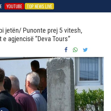
E
YOUTUBE
TOP NEWS LIVE
i jetën/ Punonte prej 5 vitesh,
t e agjencisë “Deva Tours”