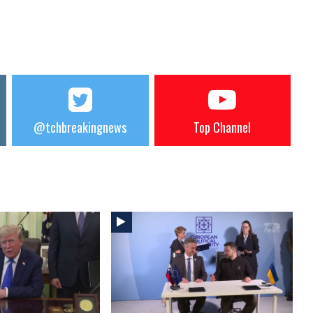
@tchbreakingnews
Top Channel