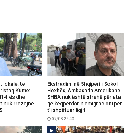
 lokale, të
Ekstradimi në Shqipëri i Sokol
ristaq Kume:
Hoxhës, Ambasada Amerikane:
2014-ës dhe
SHBA nuk është strehë për ata
it nuk rrëzojnë
që keqpërdorin emigracioni për
PS
t’i shpëtuar ligjit
07/08 22:40