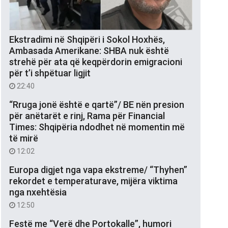
Ekstradimi në Shqipëri i Sokol Hoxhës,
Ambasada Amerikane: SHBA nuk është
strehë për ata që keqpërdorin emigracioni
për t’i shpëtuar ligjit
22:40
“Rruga jonë është e qartë”/ BE nën presion
për anëtarët e rinj, Rama për Financial
Times: Shqipëria ndodhet në momentin më
të mirë
12:02
Europa digjet nga vapa ekstreme/ “Thyhen”
rekordet e temperaturave, mijëra viktima
nga nxehtësia
12:50
Festë me “Verë dhe Portokalle”, humori