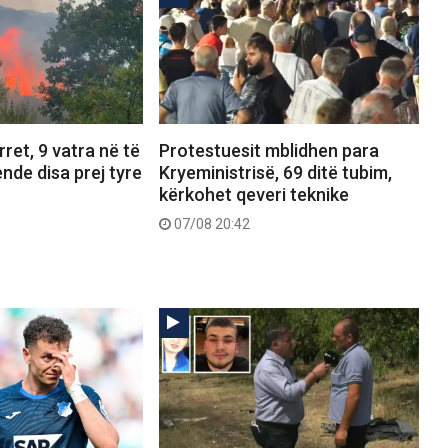
ret, 9 vatra në të
Protestuesit mblidhen para
ende disa prej tyre
Kryeministrisë, 69 ditë tubim,
kërkohet qeveri teknike
07/08 20:42