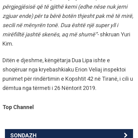
përgjegjësisë që të gjithë kemi (edhe nëse nuk jemi
zgjuar ende) për ta bërë botën thjesht pak më të mirë,
secili në mënyrën tonë. Dua është një super yll i
mirëfilltë jashtë skenës, aq më shumë”-
shkruan Yuri
Kim.
Ditën e djeshme, këngëtarja Dua Lipa ishte e
shoqëruar nga kryebashkiaku Erion Veliaj inspektoi
punimet për rindërtimin e Kopshtit 42 në Tiranë, i cili u
dëmtua nga tërmeti i 26 Nëntorit 2019.
Top Channel
SONDAZH