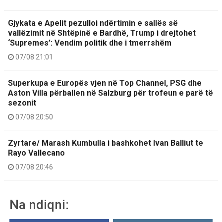
Gjykata e Apelit pezulloi ndërtimin e sallës së
vallëzimit në Shtëpinë e Bardhë, Trump i drejtohet
‘Supremes’: Vendim politik dhe i tmerrshëm
07/08 21:01
Superkupa e Europës vjen në Top Channel, PSG dhe
Aston Villa përballen në Salzburg për trofeun e parë të
sezonit
07/08 20:50
Zyrtare/ Marash Kumbulla i bashkohet Ivan Balliut te
Rayo Vallecano
07/08 20:46
Na ndiqni: