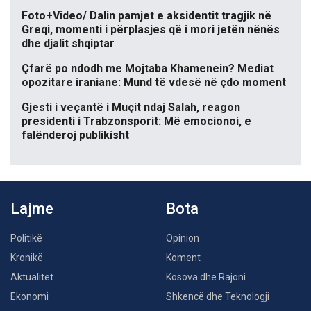
Foto+Video/ Dalin pamjet e aksidentit tragjik në
Greqi, momenti i përplasjes që i mori jetën nënës
dhe djalit shqiptar
Çfarë po ndodh me Mojtaba Khamenein? Mediat
opozitare iraniane: Mund të vdesë në çdo moment
Gjesti i veçantë i Muçit ndaj Salah, reagon
presidenti i Trabzonsporit: Më emocionoi, e
falënderoj publikisht
Lajme
Bota
Politikë
Opinion
Kronikë
Koment
Aktualitet
Kosova dhe Rajoni
Ekonomi
Shkencë dhe Teknologji