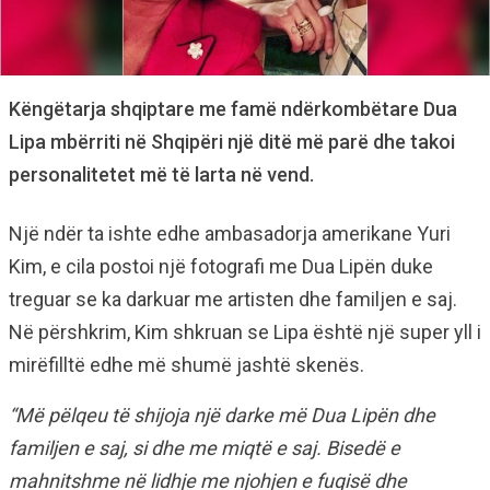
Këngëtarja shqiptare me famë ndërkombëtare Dua
Lipa mbërriti në Shqipëri një ditë më parë dhe takoi
personalitetet më të larta në vend.
Një ndër ta ishte edhe ambasadorja amerikane Yuri
Kim, e cila postoi një fotografi me Dua Lipën duke
treguar se ka darkuar me artisten dhe familjen e saj.
Në përshkrim, Kim shkruan se Lipa është një super yll i
mirëfilltë edhe më shumë jashtë skenës.
“Më pëlqeu të shijoja një darke më Dua Lipën dhe
familjen e saj, si dhe me miqtë e saj. Bisedë e
mahnitshme në lidhje me njohjen e fuqisë dhe