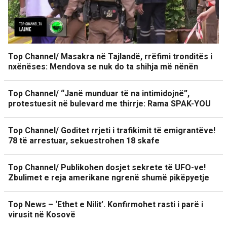
Top Channel/ Masakra në Tajlandë, rrëfimi tronditës i
nxënëses: Mendova se nuk do ta shihja më nënën
Top Channel/ “Janë munduar të na intimidojnë”,
protestuesit në bulevard me thirrje: Rama SPAK-YOU
Top Channel/ Goditet rrjeti i trafikimit të emigrantëve!
78 të arrestuar, sekuestrohen 18 skafe
Top Channel/ Publikohen dosjet sekrete të UFO-ve!
Zbulimet e reja amerikane ngrenë shumë pikëpyetje
Top News – ‘Ethet e Nilit’. Konfirmohet rasti i parë i
virusit në Kosovë