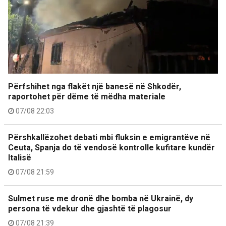
Përfshihet nga flakët një banesë në Shkodër,
raportohet për dëme të mëdha materiale
07/08 22:03
Përshkallëzohet debati mbi fluksin e emigrantëve në
Ceuta, Spanja do të vendosë kontrolle kufitare kundër
Italisë
07/08 21:59
Sulmet ruse me dronë dhe bomba në Ukrainë, dy
persona të vdekur dhe gjashtë të plagosur
07/08 21:39