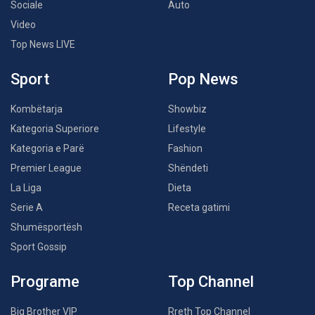
Sociale
Auto
Video
Top News LIVE
Sport
Pop News
Kombëtarja
Showbiz
Kategoria Superiore
Lifestyle
Kategoria e Parë
Fashion
Premier League
Shëndeti
La Liga
Dieta
Serie A
Receta gatimi
Shumësportësh
Sport Gossip
Programe
Top Channel
Big Brother VIP
Rreth Top Channel