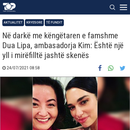
AKTUALITET
KRYESORE
TË FUNDIT
Në darkë me këngëtaren e famshme
Dua Lipa, ambasadorja Kim: Është një
yll i mirëfilltë jashtë skenës
24/07/2021 08:58