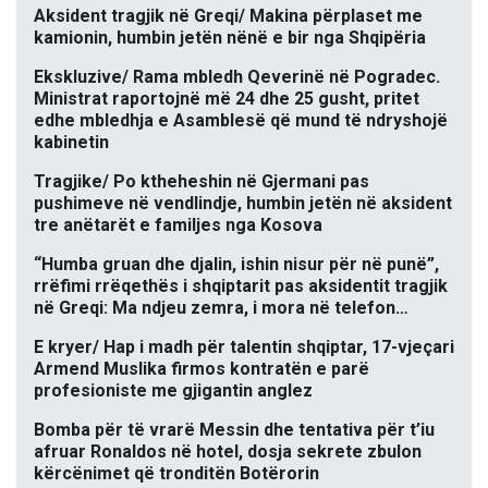
Aksident tragjik në Greqi/ Makina përplaset me
kamionin, humbin jetën nënë e bir nga Shqipëria
Ekskluzive/ Rama mbledh Qeverinë në Pogradec.
Ministrat raportojnë më 24 dhe 25 gusht, pritet
edhe mbledhja e Asamblesë që mund të ndryshojë
kabinetin
Tragjike/ Po ktheheshin në Gjermani pas
pushimeve në vendlindje, humbin jetën në aksident
tre anëtarët e familjes nga Kosova
“Humba gruan dhe djalin, ishin nisur për në punë”,
rrëfimi rrëqethës i shqiptarit pas aksidentit tragjik
në Greqi: Ma ndjeu zemra, i mora në telefon…
E kryer/ Hap i madh për talentin shqiptar, 17-vjeçari
Armend Muslika firmos kontratën e parë
profesioniste me gjigantin anglez
Bomba për të vrarë Messin dhe tentativa për t’iu
afruar Ronaldos në hotel, dosja sekrete zbulon
kërcënimet që tronditën Botërorin