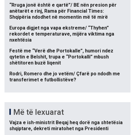
“Rruga jonë është e qartë”/ BE nën presion për
anëtarët e rinj, Rama për Financial Times:
Shqipëria ndodhet në momentin më të mirë
Europa digjet nga vapa ekstreme/ “Thyhen”
rekordet e temperaturave, mijëra viktima nga
nxehtësia
Festë me “Verë dhe Portokalle”, humori ndez
qytetin e Belshit, trupa e “Portokalli” mbush
shëtitoren buzë liqenit
Rodri, Romero dhe jo vetëm/ Çfarë po ndodh me
transferimet e futbollistëve?
Më të lexuarat
Vajza e ish-ministrit Beqaj heq dorë nga shtetësia
shqiptare, dekreti miratohet nga Presidenti