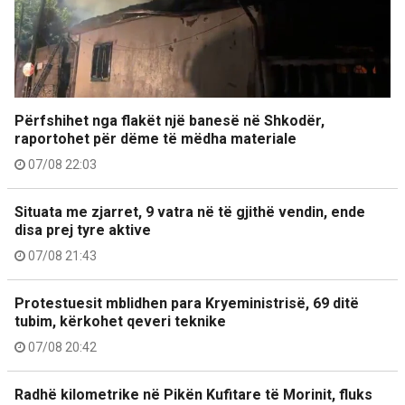
Përfshihet nga flakët një banesë në Shkodër,
raportohet për dëme të mëdha materiale
07/08 22:03
Situata me zjarret, 9 vatra në të gjithë vendin, ende
disa prej tyre aktive
07/08 21:43
Protestuesit mblidhen para Kryeministrisë, 69 ditë
tubim, kërkohet qeveri teknike
07/08 20:42
Radhë kilometrike në Pikën Kufitare të Morinit, fluks