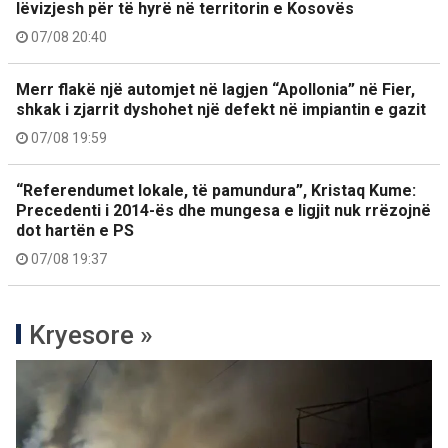
lëvizjesh për të hyrë në territorin e Kosovës
07/08 20:40
Merr flakë një automjet në lagjen “Apollonia” në Fier,
shkak i zjarrit dyshohet një defekt në impiantin e gazit
07/08 19:59
“Referendumet lokale, të pamundura”, Kristaq Kume:
Precedenti i 2014-ës dhe mungesa e ligjit nuk rrëzojnë
dot hartën e PS
07/08 19:37
Kryesore »