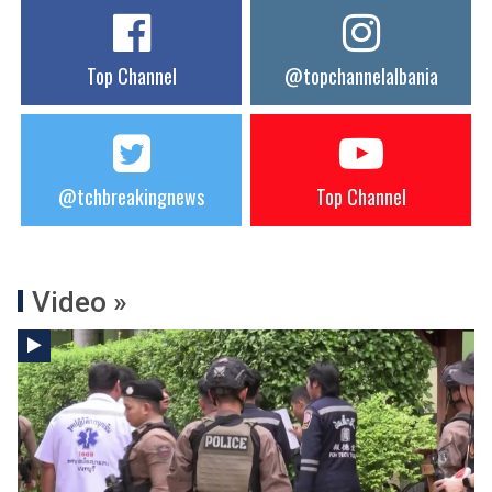
Top Channel
@topchannelalbania
@tchbreakingnews
Top Channel
Video »