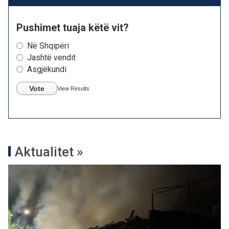
Pushimet tuaja këtë vit?
Në Shqipëri
Jashtë vendit
Asgjëkundi
Vote
View Results
Aktualitet »