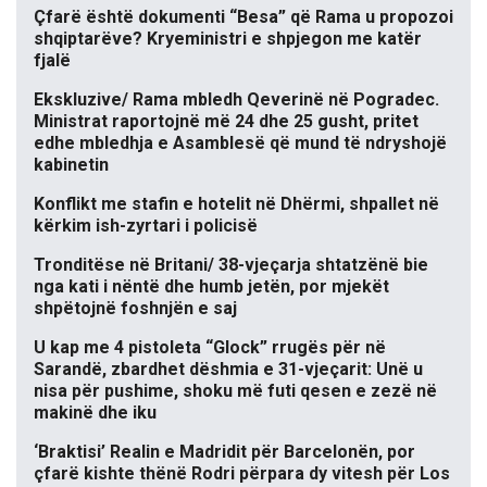
Çfarë është dokumenti “Besa” që Rama u propozoi
shqiptarëve? Kryeministri e shpjegon me katër
fjalë
Ekskluzive/ Rama mbledh Qeverinë në Pogradec.
Ministrat raportojnë më 24 dhe 25 gusht, pritet
edhe mbledhja e Asamblesë që mund të ndryshojë
kabinetin
Konflikt me stafin e hotelit në Dhërmi, shpallet në
kërkim ish-zyrtari i policisë
Tronditëse në Britani/ 38-vjeçarja shtatzënë bie
nga kati i nëntë dhe humb jetën, por mjekët
shpëtojnë foshnjën e saj
U kap me 4 pistoleta “Glock” rrugës për në
Sarandë, zbardhet dëshmia e 31-vjeçarit: Unë u
nisa për pushime, shoku më futi qesen e zezë në
makinë dhe iku
‘Braktisi’ Realin e Madridit për Barcelonën, por
çfarë kishte thënë Rodri përpara dy vitesh për Los