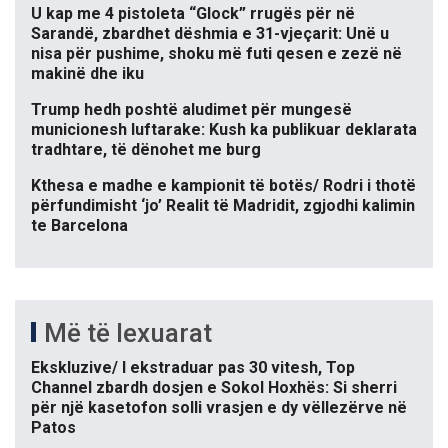
U kap me 4 pistoleta “Glock” rrugës për në
Sarandë, zbardhet dëshmia e 31-vjeçarit: Unë u
nisa për pushime, shoku më futi qesen e zezë në
makinë dhe iku
Trump hedh poshtë aludimet për mungesë
municionesh luftarake: Kush ka publikuar deklarata
tradhtare, të dënohet me burg
Kthesa e madhe e kampionit të botës/ Rodri i thotë
përfundimisht ‘jo’ Realit të Madridit, zgjodhi kalimin
te Barcelona
Më të lexuarat
Ekskluzive/ I ekstraduar pas 30 vitesh, Top
Channel zbardh dosjen e Sokol Hoxhës: Si sherri
për një kasetofon solli vrasjen e dy vëllezërve në
Patos