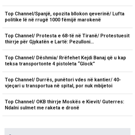
Top Channel/Spanjë, opozita bllokon qeverinë/ Lufta
politike lë në rrugë 1000 fëmijë marokenë
Top Channel/ Protesta e 68-të në Tiranë/ Protestuesit
thirrje për Gjykatën e Lartë: Pezulloni…
Top Channel/ Dëshmia/ Rrëfehet Kejdi Banaj që u kap
teksa transportonte 4 pistoleta “Glock”
Top Channel/ Durrës, punëtori vdes në kantier/ 40-
vjeçari u transportua në spital, por nuk mbijetoi
Top Channel/ OKB thirrje Moskës e Kievit/ Guterres:
Ndalni sulmet me raketa e dronë