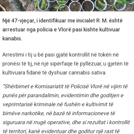
Një 47-vjeçar, i identifikuar me inicialet R. M. është
arrestuar nga policia e Vlorë pasi kishte kultivuar
kanabis.
Arrestimi i tij u bë pasi gjatë kontrollit në tokën në
pronësi të tij, në një sipërfaqe të pyllëzuar, u gjetën të
kultivuara fidanë të dyshuar cannabis sativa.
“Shërbimet e Komisariatit të Policisë Vlorë në vijim të
punës për parandalimin, evidentimin dhe goditjen e
veprimtarisë kriminale në fushën e kultivimit të
bimëve narkotike, në bazë të informacioneve të
siguruara në rrugë operative, dhe si rezultat i kontrollit
të territori, kanë evidentuar dhe goditur një rast të