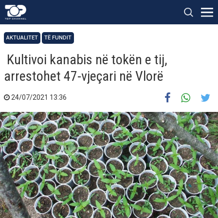
AKTUALITET
TË FUNDIT
Kultivoi kanabis në tokën e tij,
arrestohet 47-vjeçari në Vlorë
24/07/2021 13:36