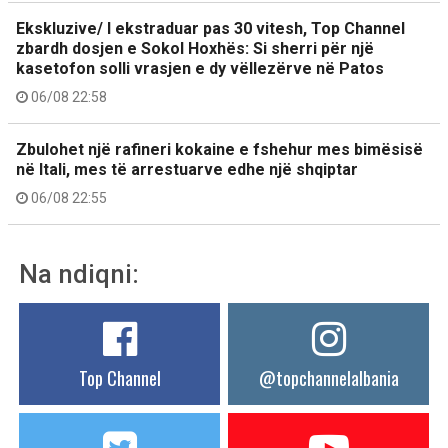
Ekskluzive/ I ekstraduar pas 30 vitesh, Top Channel
zbardh dosjen e Sokol Hoxhës: Si sherri për një
kasetofon solli vrasjen e dy vëllezërve në Patos
06/08 22:58
Zbulohet një rafineri kokaine e fshehur mes bimësisë
në Itali, mes të arrestuarve edhe një shqiptar
06/08 22:55
Na ndiqni:
Top Channel
@topchannelalbania