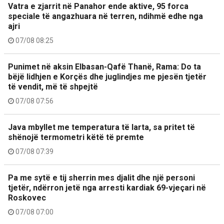
Vatra e zjarrit në Panahor ende aktive, 95 forca
speciale të angazhuara në terren, ndihmë edhe nga
ajri
07/08 08:25
Punimet në aksin Elbasan-Qafë Thanë, Rama: Do ta
bëjë lidhjen e Korçës dhe juglindjes me pjesën tjetër
të vendit, më të shpejtë
07/08 07:56
Java mbyllet me temperatura të larta, sa pritet të
shënojë termometri këtë të premte
07/08 07:39
Pa me sytë e tij sherrin mes djalit dhe një personi
tjetër, ndërron jetë nga arresti kardiak 69-vjeçari në
Roskovec
07/08 07:00