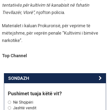
tentativës për kultivim të kanabisit në fshatin
Trevllazër, Vlorë”,
njofton policia.
Materialet i kaluan Prokurorisë, për veprime të
mëtejshme, për veprën penale “Kultivimi i bimëve
narkotike”.
Top Channel
SONDAZH
Pushimet tuaja këtë vit?
Në Shqipëri
Jashtë vendit