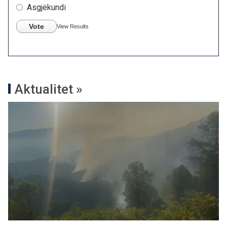
Asgjëkundi
Vote
View Results
Aktualitet »