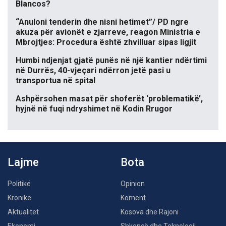
Blancos?
“Anuloni tenderin dhe nisni hetimet”/ PD ngre
akuza për avionët e zjarreve, reagon Ministria e
Mbrojtjes: Procedura është zhvilluar sipas ligjit
Humbi ndjenjat gjatë punës në një kantier ndërtimi
në Durrës, 40-vjeçari ndërron jetë pasi u
transportua në spital
Ashpërsohen masat për shoferët ‘problematikë’,
hyjnë në fuqi ndryshimet në Kodin Rrugor
Lajme
Bota
Politikë
Opinion
Kronikë
Koment
Aktualitet
Kosova dhe Rajoni
Ekonomi
Shkencë dhe Teknologji