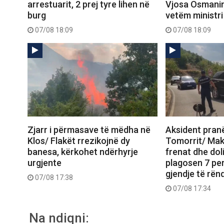
arrestuarit, 2 prej tyre lihen në
Vjosa Osmanin,
burg
vetëm ministri
07/08 18:09
07/08 18:09
Zjarr i përmasave të mëdha në
Aksident pranë
Klos/ Flakët rrezikojnë dy
Tomorrit/ Mak
banesa, kërkohet ndërhyrje
frenat dhe dol
urgjente
plagosen 7 pe
gjendje të rë
07/08 17:38
07/08 17:34
Na ndiqni: