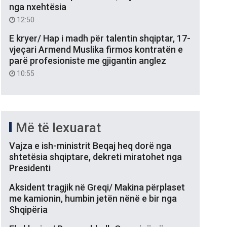
nga nxehtësia
12:50
E kryer/ Hap i madh për talentin shqiptar, 17-
vjeçari Armend Muslika firmos kontratën e
parë profesioniste me gjigantin anglez
10:55
Më të lexuarat
Vajza e ish-ministrit Beqaj heq dorë nga
shtetësia shqiptare, dekreti miratohet nga
Presidenti
Aksident tragjik në Greqi/ Makina përplaset
me kamionin, humbin jetën nënë e bir nga
Shqipëria