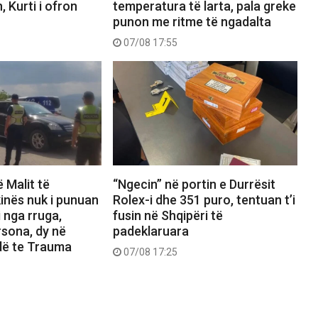
 Kurti i ofron
temperatura të larta, pala greke
punon me ritme të ngadalta
07/08 17:55
 Malit të
“Ngecin” në portin e Durrësit
inës nuk i punuan
Rolex-i dhe 351 puro, tentuan t’i
i nga rruga,
fusin në Shqipëri të
rsona, dy në
padeklaruara
ndë te Trauma
07/08 17:25