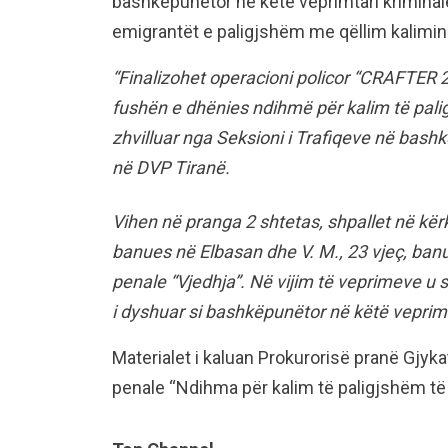
bashkëpunëtor në këtë veprimtari kriminal
emigrantët e paligjshëm me qëllim kalimin 
“Finalizohet operacioni policor “CRAFTER 2
fushën e dhënies ndihmë për kalim të paligjs
zhvilluar nga Seksioni i Trafiqeve në ba
në DVP Tiranë.
Vihen në pranga 2 shtetas, shpallet në kërk
banues në Elbasan dhe V. M., 23 vjeç, ban
penale “Vjedhja”. Në vijim të veprimeve u sh
i dyshuar si bashkëpunëtor në këtë veprimt
Materialet i kaluan Prokurorisë pranë Gjyk
penale “Ndihma për kalim të paligjshëm të