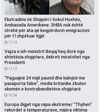
Ekstradimi në Shqipëri i Sokol Hoxhës,
Ambasada Amerikane: SHBA nuk është
strehë për ata që keqpërdorin emigracioni
për t’i shpëtuar ligjit
17:14
Vajza e ish-ministrit Beqaj heq dorë nga
shtetësia shqiptare, dekreti miratohet nga
Presidenti
11:12
“Paguajnë 24 mijë paund dhe kalojnë me
pasaporta false”, media britanike zbulon
skemën e kontrabandistëve shqiptarë
10:34
Europa digjet nga vapa ekstreme/ “Thyhen”
rekordet e temperaturave, mijëra viktima