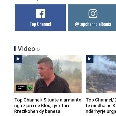
Top Channel
@topchannelalbania
Video »
Top Channel/ Situatë alarmante
Top Channel/ 
nga zjarri në Klos, qytetari:
të mëdha në K
Rrezikohen dy banesa
ndërhyrje urgj