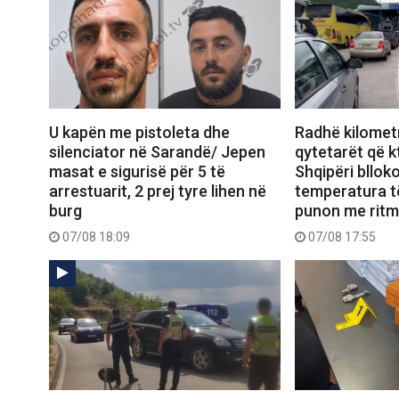
U kapën me pistoleta dhe
Radhë kilometr
silenciator në Sarandë/ Jepen
qytetarët që 
masat e sigurisë për 5 të
Shqipëri bllok
arrestuarit, 2 prej tyre lihen në
temperatura të
burg
punon me ritm
07/08 18:09
07/08 17:55