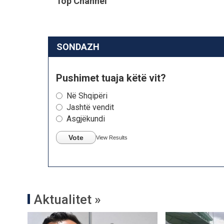
Top Channel
SONDAZH
Pushimet tuaja këtë vit?
Në Shqipëri
Jashtë vendit
Asgjëkundi
Vote
View Results
Aktualitet »