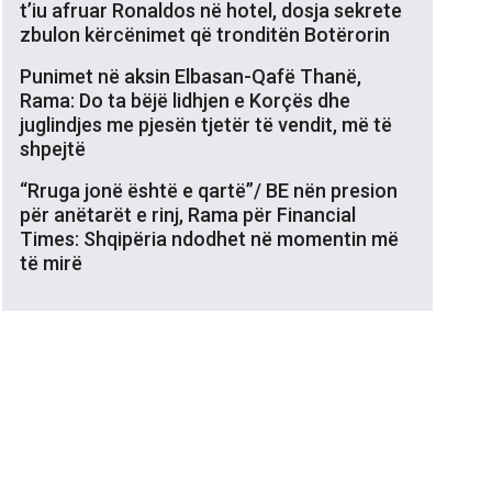
t’iu afruar Ronaldos në hotel, dosja sekrete
zbulon kërcënimet që tronditën Botërorin
Punimet në aksin Elbasan-Qafë Thanë,
Rama: Do ta bëjë lidhjen e Korçës dhe
juglindjes me pjesën tjetër të vendit, më të
shpejtë
“Rruga jonë është e qartë”/ BE nën presion
për anëtarët e rinj, Rama për Financial
Times: Shqipëria ndodhet në momentin më
të mirë