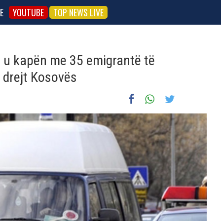
E
YOUTUBE
TOP NEWS LIVE
ë, u kapën me 35 emigrantë të
ë drejt Kosovës