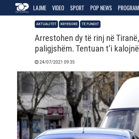
LAJME
VIDEO
SPORT
POP NEWS
PROGRAM
AKTUALITET
KRYESORE
TË FUNDIT
Arrestohen dy të rinj në Tiran
paligjshëm. Tentuan t’i kalojn
24/07/2021 09:35