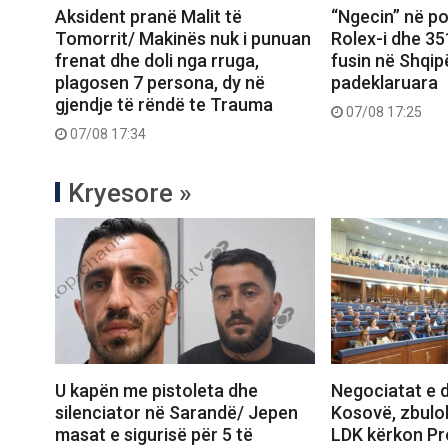
Aksident pranë Malit të
“Ngecin” në po
Tomorrit/ Makinës nuk i punuan
Rolex-i dhe 351
frenat dhe doli nga rruga,
fusin në Shqipë
plagosen 7 persona, dy në
padeklaruara
gjendje të rëndë te Trauma
07/08 17:25
07/08 17:34
Kryesore »
U kapën me pistoleta dhe
Negociatat e 
silenciator në Sarandë/ Jepen
Kosovë, zbulo
masat e sigurisë për 5 të
LDK kërkon Pr