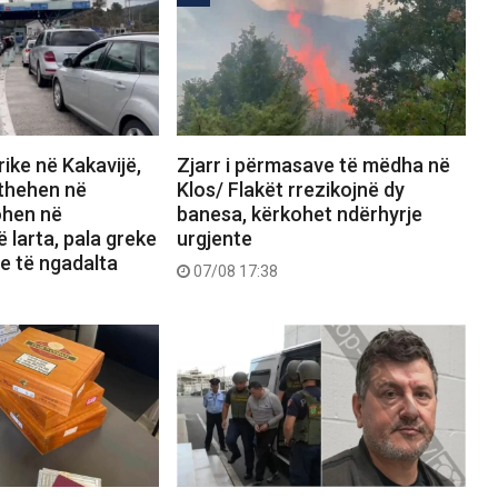
ike në Kakavijë,
Zjarr i përmasave të mëdha në
kthehen në
Klos/ Flakët rrezikojnë dy
ohen në
banesa, kërkohet ndërhyrje
 larta, pala greke
urgjente
e të ngadalta
07/08 17:38