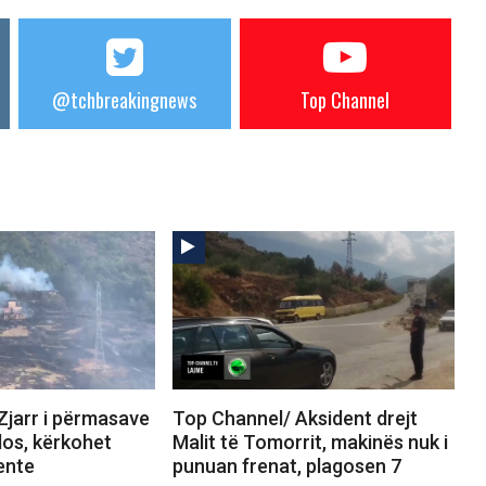
@tchbreakingnews
Top Channel
Zjarr i përmasave
Top Channel/ Aksident drejt
los, kërkohet
Malit të Tomorrit, makinës nuk i
ente
punuan frenat, plagosen 7