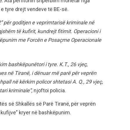
e. Ata përfitonin shpërblim monetar nga
e tyre drejt vendeve të BE-së.
” për goditjen e veprimtarisë kriminale në
hëm të kufirit, kundrejt fitimit. Operacioni i
shkëpunim me Forcën e Posaçme Operacionale
im bashkëpunëtori i tyre. K.T., 26 vjeç,
ues në Tiranë, i dënuar më parë për veprën
pall në kërkim policor shtetasi A. Q., 29 vjeç,
ari kriminale”,
njoftoi policia.
atës së Shkallës së Parë Tiranë, për veprën
 kufijve” kryer në bashkëpunim.