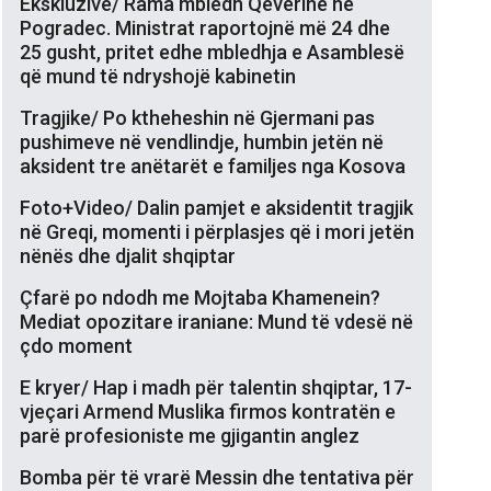
Ekskluzive/ Rama mbledh Qeverinë në
Pogradec. Ministrat raportojnë më 24 dhe
25 gusht, pritet edhe mbledhja e Asamblesë
që mund të ndryshojë kabinetin
Tragjike/ Po ktheheshin në Gjermani pas
pushimeve në vendlindje, humbin jetën në
aksident tre anëtarët e familjes nga Kosova
Foto+Video/ Dalin pamjet e aksidentit tragjik
në Greqi, momenti i përplasjes që i mori jetën
nënës dhe djalit shqiptar
Çfarë po ndodh me Mojtaba Khamenein?
Mediat opozitare iraniane: Mund të vdesë në
çdo moment
E kryer/ Hap i madh për talentin shqiptar, 17-
vjeçari Armend Muslika firmos kontratën e
parë profesioniste me gjigantin anglez
Bomba për të vrarë Messin dhe tentativa për