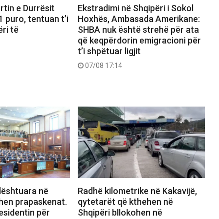
rtin e Durrësit
Ekstradimi në Shqipëri i Sokol
 puro, tentuan t’i
Hoxhës, Ambasada Amerikane:
ri të
SHBA nuk është strehë për ata
që keqpërdorin emigracioni për
t’i shpëtuar ligjit
07/08 17:14
dështuara në
Radhë kilometrike në Kakavijë,
hen prapaskenat.
qytetarët që kthehen në
esidentin për
Shqipëri bllokohen në