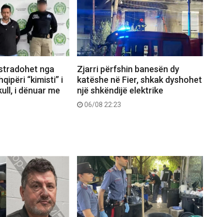
kstradohet nga
Zjarri përfshin banesën dy
ipëri “kimisti” i
katëshe në Fier, shkak dyshohet
ull, i dënuar me
një shkëndijë elektrike
06/08 22:23