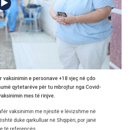
ër vaksinimin e personave +18 vjeç në çdo
humë qytetarëve për tu mbrojtur nga Covid-
 vaksinimin mes të rinjve.
 afër vaksinimin me njësitë e lëvizshme në
është duke qarkulluar në Shqipëri, por janë
ve të referencës.