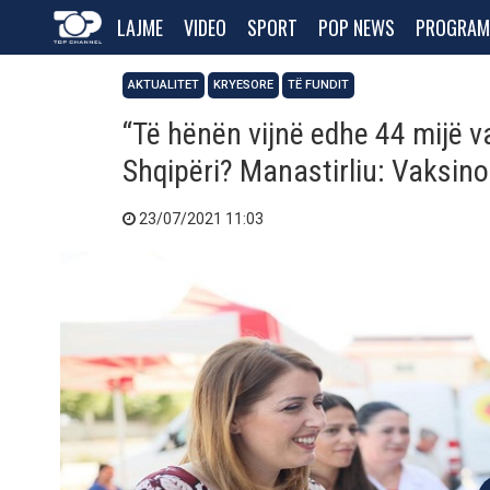
LAJME
VIDEO
SPORT
POP NEWS
PROGRAM
AKTUALITET
KRYESORE
TË FUNDIT
“Të hënën vijnë edhe 44 mijë v
Shqipëri? Manastirliu: Vaksin
23/07/2021 11:03