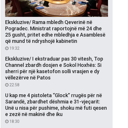
Ekskluzive/ Rama mbledh Qeverinë në
Pogradec. Ministrat raportojnë më 24 dhe
25 gusht, pritet edhe mbledhja e Asamblesë
që mund të ndryshojë kabinetin
19:32
Ekskluzive/ I ekstraduar pas 30 vitesh, Top
Channel zbardh dosjen e Sokol Hoxhës: Si
sherri për një kasetofon solli vrasjen e dy
vëllezërve në Patos
22:58
U kap me 4 pistoleta “Glock” rrugës për në
Sarandë, zbardhet dëshmia e 31-vjeçarit:
Unë u nisa për pushime, shoku më futi qesen
e zezë në makinë dhe iku
18:30