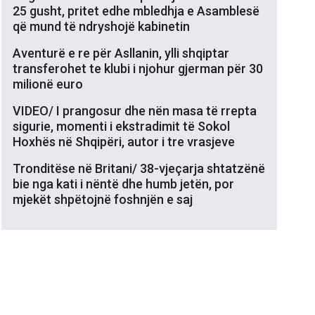
25 gusht, pritet edhe mbledhja e Asamblesë
që mund të ndryshojë kabinetin
Aventurë e re për Asllanin, ylli shqiptar
transferohet te klubi i njohur gjerman për 30
milionë euro
VIDEO/ I prangosur dhe nën masa të rrepta
sigurie, momenti i ekstradimit të Sokol
Hoxhës në Shqipëri, autor i tre vrasjeve
Tronditëse në Britani/ 38-vjeçarja shtatzënë
bie nga kati i nëntë dhe humb jetën, por
mjekët shpëtojnë foshnjën e saj