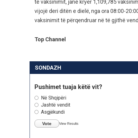
të vaksinimit, janë kryer 1,109,785 vaksinim
vijojë deri ditën e dielë, nga ora 08:00-2
vaksinimit të përqendruar në të gjithë vend
Top Channel
SONDAZH
Pushimet tuaja këtë vit?
Në Shqipëri
Jashtë vendit
Asgjëkundi
Vote
View Results