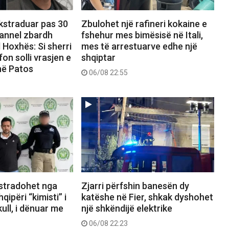
ekstraduar pas 30
Zbulohet një rafineri kokaine e
hannel zbardh
fshehur mes bimësisë në Itali,
 Hoxhës: Si sherri
mes të arrestuarve edhe një
on solli vrasjen e
shqiptar
në Patos
06/08 22:55
kstradohet nga
Zjarri përfshin banesën dy
ipëri “kimisti” i
katëshe në Fier, shkak dyshohet
ull, i dënuar me
një shkëndijë elektrike
06/08 22:23