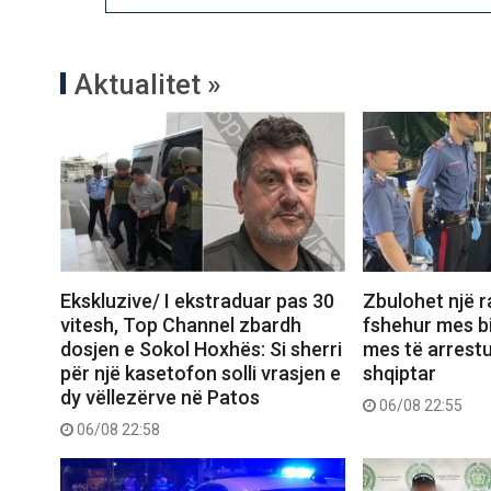
Aktualitet »
Ekskluzive/ I ekstraduar pas 30
Zbulohet një r
vitesh, Top Channel zbardh
fshehur mes bi
dosjen e Sokol Hoxhës: Si sherri
mes të arrest
për një kasetofon solli vrasjen e
shqiptar
dy vëllezërve në Patos
06/08 22:55
06/08 22:58