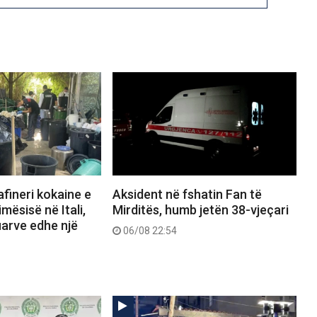
afineri kokaine e
Aksident në fshatin Fan të
mësisë në Itali,
Mirditës, humb jetën 38-vjeçari
uarve edhe një
06/08 22:54