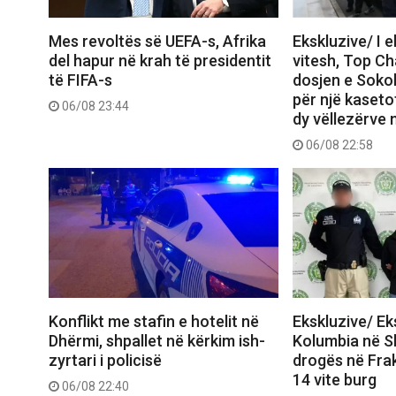
Mes revoltës së UEFA-s, Afrika
Ekskluzive/ I 
del hapur në krah të presidentit
vitesh, Top C
të FIFA-s
dosjen e Sokol
për një kasetof
06/08 23:44
dy vëllezërve 
06/08 22:58
Konflikt me stafin e hotelit në
Ekskluzive/ E
Dhërmi, shpallet në kërkim ish-
Kolumbia në Shq
zyrtari i policisë
drogës në Frak
14 vite burg
06/08 22:40