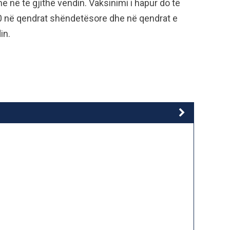
e në të gjithë vendin. Vaksinimi i hapur do të
0:00 në qendrat shëndetësore dhe në qendrat e
in.