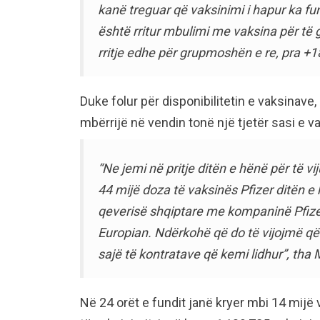
kanë treguar që vaksinimi i hapur ka fun
është rritur mbulimi me vaksina për të 
rritje edhe për grupmoshën e re, pra +18
Duke folur për disponibilitetin e vaksinave,
mbërrijë në vendin tonë një tjetër sasi e v
“Ne jemi në pritje ditën e hënë për të v
44 mijë doza të vaksinës Pfizer ditën e 
qeverisë shqiptare me kompaninë Pfize
Europian. Ndërkohë që do të vijojmë që 
sajë të kontratave që kemi lidhur”, tha 
Në 24 orët e fundit janë kryer mbi 14 mijë 