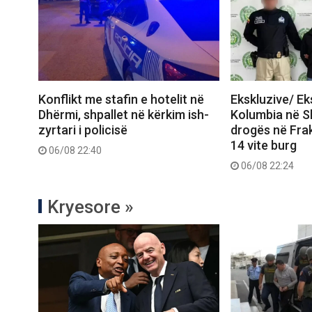
Konflikt me stafin e hotelit në
Ekskluzive/ E
Dhërmi, shpallet në kërkim ish-
Kolumbia në Shq
zyrtari i policisë
drogës në Frak
14 vite burg
06/08 22:40
06/08 22:24
Kryesore »