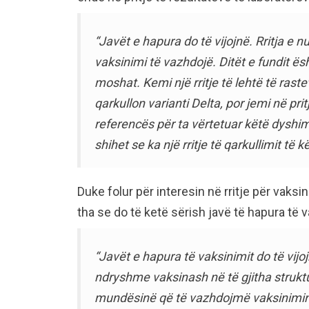
“Javët e hapura do të vijojnë. Rritja e 
vaksinimi të vazhdojë. Ditët e fundit ës
moshat. Kemi një rritje të lehtë të ras
qarkullon varianti Delta, por jemi në pri
referencës për ta vërtetuar këtë dyshim
shihet se ka një rritje të qarkullimit të kë
Duke folur për interesin në rritje për vaksi
tha se do të ketë sërish javë të hapura të 
“Javët e hapura të vaksinimit do të vijoj
ndryshme vaksinash në të gjitha strukt
mundësinë që të vazhdojmë vaksinimin 