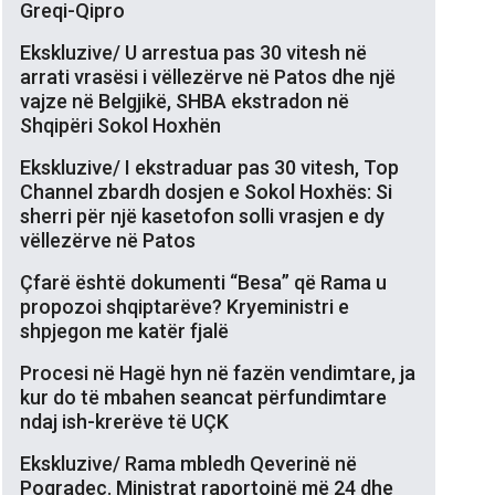
Greqi-Qipro
Ekskluzive/ U arrestua pas 30 vitesh në
arrati vrasësi i vëllezërve në Patos dhe një
vajze në Belgjikë, SHBA ekstradon në
Shqipëri Sokol Hoxhën
Ekskluzive/ I ekstraduar pas 30 vitesh, Top
Channel zbardh dosjen e Sokol Hoxhës: Si
sherri për një kasetofon solli vrasjen e dy
vëllezërve në Patos
Çfarë është dokumenti “Besa” që Rama u
propozoi shqiptarëve? Kryeministri e
shpjegon me katër fjalë
Procesi në Hagë hyn në fazën vendimtare, ja
kur do të mbahen seancat përfundimtare
ndaj ish-krerëve të UÇK
Ekskluzive/ Rama mbledh Qeverinë në
Pogradec. Ministrat raportojnë më 24 dhe