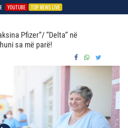
E
YOUTUBE
TOP NEWS LIVE
aksina Pfizer”/ “Delta” në
ohuni sa më parë!