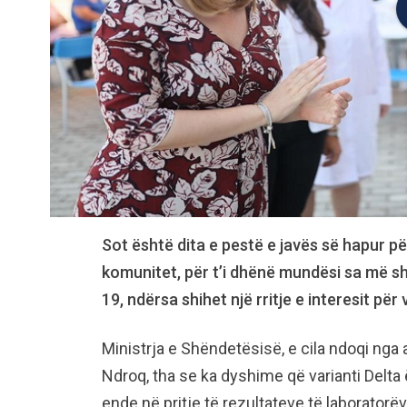
Sot është dita e pestë e javës së hapur p
komunitet, për t’i dhënë mundësi sa më s
19, ndërsa shihet një rritje e interesit për
Ministrja e Shëndetësisë, e cila ndoqi nga
Ndroq, tha se ka dyshime që varianti Delta 
ende në pritje të rezultateve të laboratorë