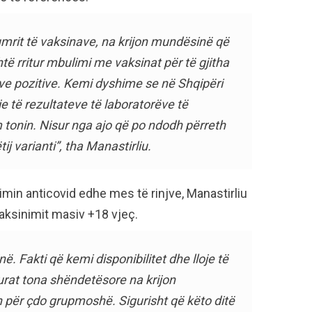
numrit të vaksinave, na krijon mundësinë që
htë rritur mbulimi me vaksinat për të gjitha
teve pozitive. Kemi dyshime se në Shqipëri
tje të rezultateve të laboratorëve të
 tonin. Nisur nga ajo që po ndodh përreth
tij varianti”, tha Manastirliu.
nimin anticovid edhe mes të rinjve, Manastirliu
vaksinimit masiv +18 vjeç.
në. Fakti që kemi disponibilitet dhe lloje të
urat tona shëndetësore na krijon
për çdo grupmoshë. Sigurisht që këto ditë