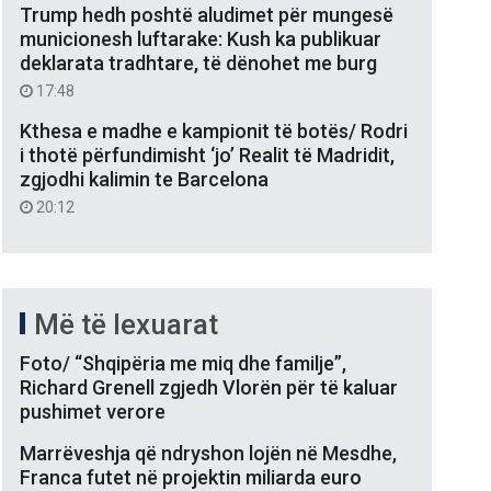
Trump hedh poshtë aludimet për mungesë
municionesh luftarake: Kush ka publikuar
deklarata tradhtare, të dënohet me burg
17:48
Kthesa e madhe e kampionit të botës/ Rodri
i thotë përfundimisht ‘jo’ Realit të Madridit,
zgjodhi kalimin te Barcelona
20:12
Më të lexuarat
Foto/ “Shqipëria me miq dhe familje”,
Richard Grenell zgjedh Vlorën për të kaluar
pushimet verore
Marrëveshja që ndryshon lojën në Mesdhe,
Franca futet në projektin miliarda euro