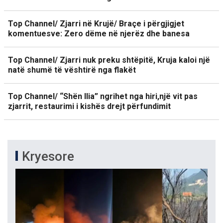
Top Channel/ Zjarri në Krujë/ Braçe i përgjigjet
komentuesve: Zero dëme në njerëz dhe banesa
Top Channel/ Zjarri nuk preku shtëpitë, Kruja kaloi një
natë shumë të vështirë nga flakët
Top Channel/ “Shën Ilia” ngrihet nga hiri,një vit pas
zjarrit, restaurimi i kishës drejt përfundimit
Kryesore