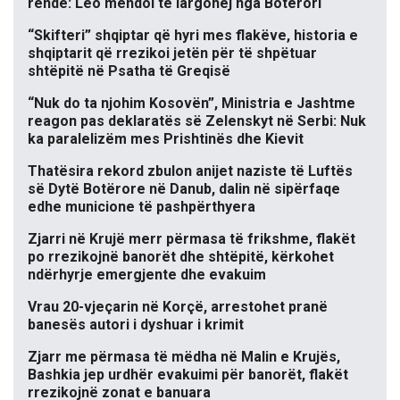
rëndë: Leo mendoi të largohej nga Botërori
“Skifteri” shqiptar që hyri mes flakëve, historia e
shqiptarit që rrezikoi jetën për të shpëtuar
shtëpitë në Psatha të Greqisë
“Nuk do ta njohim Kosovën”, Ministria e Jashtme
reagon pas deklaratës së Zelenskyt në Serbi: Nuk
ka paralelizëm mes Prishtinës dhe Kievit
Thatësira rekord zbulon anijet naziste të Luftës
së Dytë Botërore në Danub, dalin në sipërfaqe
edhe municione të pashpërthyera
Zjarri në Krujë merr përmasa të frikshme, flakët
po rrezikojnë banorët dhe shtëpitë, kërkohet
ndërhyrje emergjente dhe evakuim
Vrau 20-vjeçarin në Korçë, arrestohet pranë
banesës autori i dyshuar i krimit
Zjarr me përmasa të mëdha në Malin e Krujës,
Bashkia jep urdhër evakuimi për banorët, flakët
rrezikojnë zonat e banuara