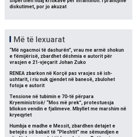
shpërthen ndaj kritikave për Infantinon: I pranojmë
diskutimet, por jo akuzat
Më të lexuarat
“Më ngacmoi të dashurën”, vrau me armë shokun
e fëmijërisë, zbardhet dëshmia e autorit për
vrasjen e 21-vjeçarit Johan Zuko
RENEA zbarkon në Korçë pas vrasjes së ish-
ushtarit, i riu nuk gjendet në banesë, zbulohet
fotoja e autorit
Tensione në tubimin e 70-të përpara
Kryeministrisë/ “Mos më prek”, protestuesja
bllokon vendin e fjalimeve. Mbyllet me marshim në
kryeqytet
Humbja e madhe e Messit, zbardhen detajet e
betejës së babait të “Pleshtit” me sëmundjen e