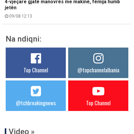
4-vjeçare gjatë manovrës me makinë, fëmija humb
jetën
09/08 12:13
Na ndiqni:
Top Channel
@topchannelalbania
@tchbreakingnews
Top Channel
Video »