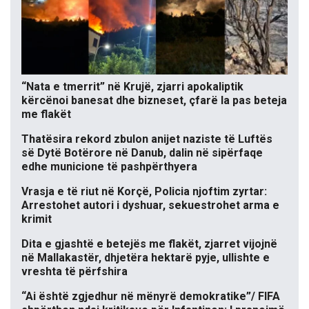
“Nata e tmerrit” në Krujë, zjarri apokaliptik
kërcënoi banesat dhe bizneset, çfarë la pas beteja
me flakët
Thatësira rekord zbulon anijet naziste të Luftës
së Dytë Botërore në Danub, dalin në sipërfaqe
edhe municione të pashpërthyera
Vrasja e të riut në Korçë, Policia njoftim zyrtar:
Arrestohet autori i dyshuar, sekuestrohet arma e
krimit
Dita e gjashtë e betejës me flakët, zjarret vijojnë
në Mallakastër, dhjetëra hektarë pyje, ullishte e
vreshta të përfshira
“Ai është zgjedhur në mënyrë demokratike”/ FIFA