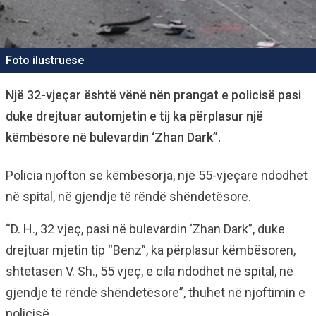
Foto ilustruese
Një 32-vjeçar është vënë nën prangat e policisë pasi
duke drejtuar automjetin e tij ka përplasur një
këmbësore në bulevardin ‘Zhan Dark”.
Policia njofton se këmbësorja, një 55-vjeçare ndodhet
në spital, në gjendje të rëndë shëndetësore.
“D. H., 32 vjeç, pasi në bulevardin ‘Zhan Dark”, duke
drejtuar mjetin tip “Benz”, ka përplasur këmbësoren,
shtetasen V. Sh., 55 vjeç, e cila ndodhet në spital, në
gjendje të rëndë shëndetësore”, thuhet në njoftimin e
policisë.