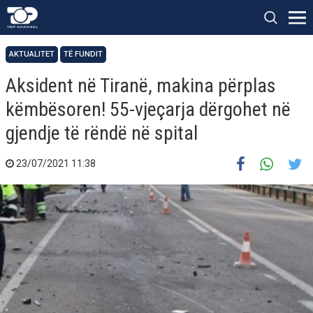
AKTUALITET
TË FUNDIT
Aksident në Tiranë, makina përplas
këmbësoren! 55-vjeçarja dërgohet në
gjendje të rëndë në spital
23/07/2021 11:38