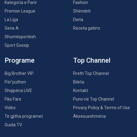
Kategoria e Parë
Fashion
Premier League
Shëndeti
La Liga
Dieta
Serie A
Receta gatimi
Shumësportësh
Sport Gossip
Programe
Top Channel
Big Brother VIP
Rreth Top Channel
Për’puthen
Bileta
Shqipëria LIVE
Kontakt
Fiks Fare
Puno në Top Channel
Video
Privacy Policy & Terms of Use
Të gjitha programet
Aksesueshmëria
Guida TV