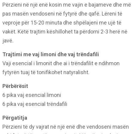
Përzieni në një enë kosin me vajin e bajameve dhe më
pas masën vendoseni në fytyrë dhe qafë. Lëreni të
veproje për 15-20 minuta dhe shpëlajeni me ujë të
vakët. Këtë trajtim këshillohet ta përdorni 2-3 herë në
javë.
Trajtimi me vaj limoni dhe vaj trëndafili
Vaji esencial i limonit dhe ai i trëndafilit e ndihmon
fytyrën tuaj të tonifikohet natyralisht.
Përbërësit
6 pika vaj esencial limoni
6 pika vaj esencial trëndafili
Përgatitja
Përzieni të dy vajrat në një enë dhe vendoseni masën