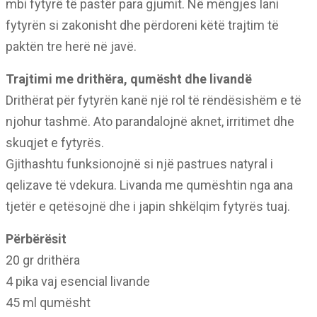
mbi fytyrë të pastër para gjumit. Në mëngjes lani
fytyrën si zakonisht dhe përdoreni këtë trajtim të
paktën tre herë në javë.
Trajtimi me drithëra, qumësht dhe livandë
Drithërat për fytyrën kanë një rol të rëndësishëm e të
njohur tashmë. Ato parandalojnë aknet, irritimet dhe
skuqjet e fytyrës.
Gjithashtu funksionojnë si një pastrues natyral i
qelizave të vdekura. Livanda me qumështin nga ana
tjetër e qetësojnë dhe i japin shkëlqim fytyrës tuaj.
Përbërësit
20 gr drithëra
4 pika vaj esencial livande
45 ml qumësht