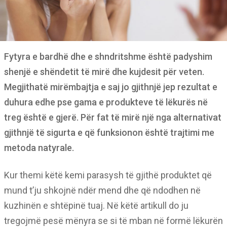
Fytyra e bardhë dhe e shndritshme është padyshim
shenjë e shëndetit të mirë dhe kujdesit për veten.
Megjithatë mirëmbajtja e saj jo gjithnjë jep rezultat e
duhura edhe pse gama e produkteve të lëkurës në
treg është e gjerë. Për fat të mirë një nga alternativat
gjithnjë të sigurta e që funksionon është trajtimi me
metoda natyrale.
Kur themi këtë kemi parasysh të gjithë produktet që
mund t’ju shkojnë ndër mend dhe që ndodhen në
kuzhinën e shtëpinë tuaj. Në këtë artikull do ju
tregojmë pesë mënyra se si të mban në formë lëkurën