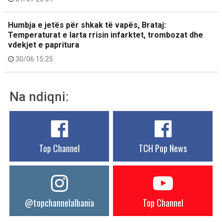
Humbja e jetës për shkak të vapës, Brataj:
Temperaturat e larta rrisin infarktet, trombozat dhe
vdekjet e papritura
30/06 15:25
Na ndiqni:
Top Channel
TCH Pop News
@topchannelalbania
Top Channel