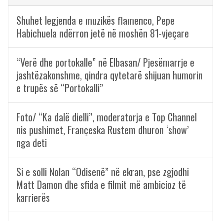
Shuhet legjenda e muzikës flamenco, Pepe
Habichuela ndërron jetë në moshën 81-vjeçare
“Verë dhe portokalle” në Elbasan/ Pjesëmarrje e
jashtëzakonshme, qindra qytetarë shijuan humorin
e trupës së “Portokalli”
Foto/ “Ka dalë dielli”, moderatorja e Top Channel
nis pushimet, Françeska Rustem dhuron ‘show’
nga deti
Si e solli Nolan “Odisenë” në ekran, pse zgjodhi
Matt Damon dhe sfida e filmit më ambicioz të
karrierës