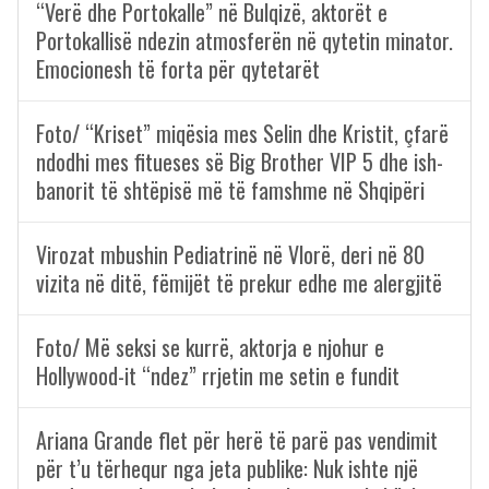
“Verë dhe Portokalle” në Bulqizë, aktorët e
Portokallisë ndezin atmosferën në qytetin minator.
Emocionesh të forta për qytetarët
Foto/ “Kriset” miqësia mes Selin dhe Kristit, çfarë
ndodhi mes fitueses së Big Brother VIP 5 dhe ish-
banorit të shtëpisë më të famshme në Shqipëri
Virozat mbushin Pediatrinë në Vlorë, deri në 80
vizita në ditë, fëmijët të prekur edhe me alergjitë
Foto/ Më seksi se kurrë, aktorja e njohur e
Hollywood-it “ndez” rrjetin me setin e fundit
Ariana Grande flet për herë të parë pas vendimit
për t’u tërhequr nga jeta publike: Nuk ishte një