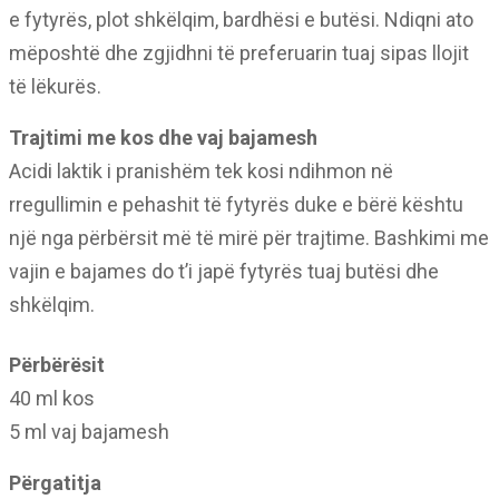
e fytyrës, plot shkëlqim, bardhësi e butësi. Ndiqni ato
mëposhtë dhe zgjidhni të preferuarin tuaj sipas llojit
të lëkurës.
Trajtimi me kos dhe vaj bajamesh
Acidi laktik i pranishëm tek kosi ndihmon në
rregullimin e pehashit të fytyrës duke e bërë kështu
një nga përbërsit më të mirë për trajtime. Bashkimi me
vajin e bajames do t’i japë fytyrës tuaj butësi dhe
shkëlqim.
Përbërësit
40 ml kos
5 ml vaj bajamesh
Përgatitja