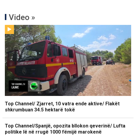
Video »
Top Channel/ Zjarret, 10 vatra ende aktive/ Flakët
shkrumbuan 34.5 hektarë tokë
Top Channel/Spanjë, opozita bllokon qeverinë/ Lufta
politike lë në rrugë 1000 fëmijë marokenë