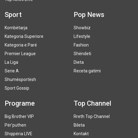
Sport
Pop News
Kombëtarja
Showbiz
Kategoria Superiore
Lifestyle
Kategoria e Parë
Fashion
Premier League
Shëndeti
La Liga
Dieta
Serie A
Receta gatimi
Shumësportësh
Sport Gossip
Programe
Top Channel
Big Brother VIP
Rreth Top Channel
Për’puthen
Bileta
Shqipëria LIVE
Kontakt