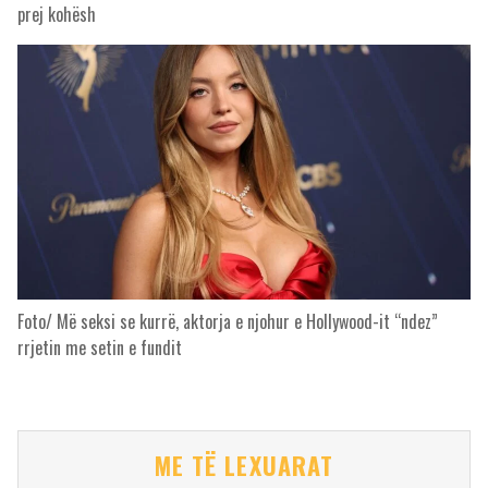
prej kohësh
Foto/ Më seksi se kurrë, aktorja e njohur e Hollywood-it “ndez”
rrjetin me setin e fundit
ME TË LEXUARAT