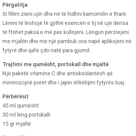
Përgatitja
Si fillim zieni ujin dhe në të hidhni kamomilin e tharë.
Lëreni të lëshojë të gjithë esencën e tij në ujë derisa
të ftohet paksa e më pas kullojeni. Lëngun përziejeni
me mjaltin dhe me një pambuk ose napë aplikojeni në
fytyrë dhe qafë çdo natë para gjumit.
Trajtimi me qumësht, portokall dhe mjaltë
Një paketë vitamine C dhe antioksidantësh që
minimizojnë poret dhe i japin shkëlqim fytyrës tuaj.
Përbërësit
45 ml qumësht
30 ml lëng portokalli
15 gr mjaltë