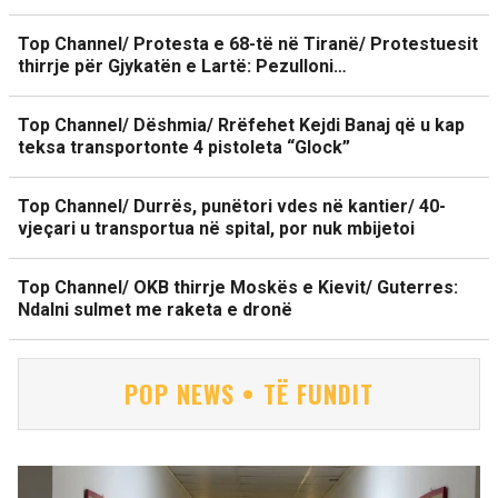
Top Channel/ Protesta e 68-të në Tiranë/ Protestuesit
thirrje për Gjykatën e Lartë: Pezulloni…
Top Channel/ Dëshmia/ Rrëfehet Kejdi Banaj që u kap
teksa transportonte 4 pistoleta “Glock”
Top Channel/ Durrës, punëtori vdes në kantier/ 40-
vjeçari u transportua në spital, por nuk mbijetoi
Top Channel/ OKB thirrje Moskës e Kievit/ Guterres:
Ndalni sulmet me raketa e dronë
POP NEWS • TË FUNDIT