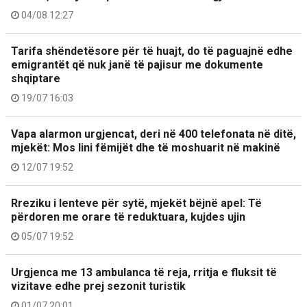
04/08 12:27
Tarifa shëndetësore për të huajt, do të paguajnë edhe
emigrantët që nuk janë të pajisur me dokumente
shqiptare
19/07 16:03
Vapa alarmon urgjencat, deri në 400 telefonata në ditë,
mjekët: Mos lini fëmijët dhe të moshuarit në makinë
12/07 19:52
Rreziku i lenteve për sytë, mjekët bëjnë apel: Të
përdoren me orare të reduktuara, kujdes ujin
05/07 19:52
Urgjenca me 13 ambulanca të reja, rritja e fluksit të
vizitave edhe prej sezonit turistik
01/07 20:01