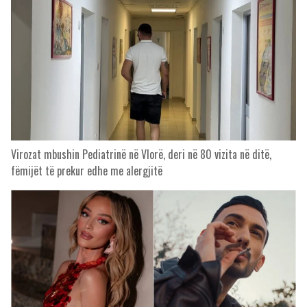
Virozat mbushin Pediatrinë në Vlorë, deri në 80 vizita në ditë,
fëmijët të prekur edhe me alergjitë