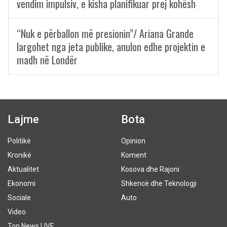
vendim impulsiv, e kisha planifikuar prej kohësh
“Nuk e përballon më presionin”/ Ariana Grande
largohet nga jeta publike, anulon edhe projektin e
madh në Londër
Lajme
Bota
Politikë
Opinion
Kronikë
Koment
Aktualitet
Kosova dhe Rajoni
Ekonomi
Shkencë dhe Teknologji
Sociale
Auto
Video
Top News LIVE