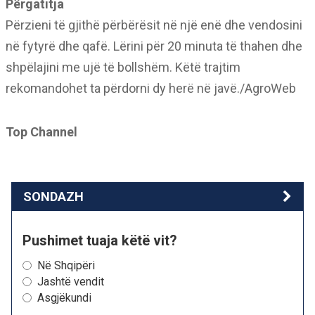
Përgatitja
Përzieni të gjithë përbërësit në një enë dhe vendosini
në fytyrë dhe qafë. Lërini për 20 minuta të thahen dhe
shpëlajini me ujë të bollshëm. Këtë trajtim
rekomandohet ta përdorni dy herë në javë./AgroWeb
Top Channel
SONDAZH
Pushimet tuaja këtë vit?
Në Shqipëri
Jashtë vendit
Asgjëkundi