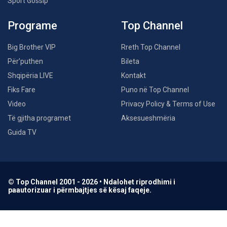
Sport Gossip
Programe
Top Channel
Big Brother VIP
Rreth Top Channel
Për’puthen
Bileta
Shqipëria LIVE
Kontakt
Fiks Fare
Puno në Top Channel
Video
Privacy Policy & Terms of Use
Të gjitha programet
Aksesueshmëria
Guida TV
© Top Channel 2001 - 2026 • Ndalohet riprodhimi i
paautorizuar i përmbajtjes së kësaj faqeje.