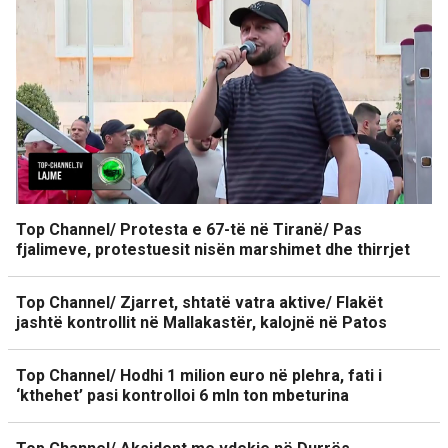
Top Channel/ Protesta e 67-të në Tiranë/ Pas
fjalimeve, protestuesit nisën marshimet dhe thirrjet
Top Channel/ Zjarret, shtatë vatra aktive/ Flakët
jashtë kontrollit në Mallakastër, kalojnë në Patos
Top Channel/ Hodhi 1 milion euro në plehra, fati i
‘kthehet’ pasi kontrolloi 6 mln ton mbeturina