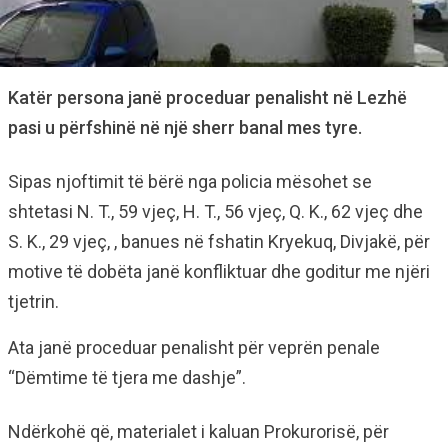
Katër persona janë proceduar penalisht në Lezhë
pasi u përfshinë në një sherr banal mes tyre.
Sipas njoftimit të bërë nga policia mësohet se
shtetasi N. T., 59 vjeç, H. T., 56 vjeç, Q. K., 62 vjeç dhe
S. K., 29 vjeç, , banues në fshatin Kryekuq, Divjakë, për
motive të dobëta janë konfliktuar dhe goditur me njëri
tjetrin.
Ata janë proceduar penalisht për veprën penale
“Dëmtime të tjera me dashje”.
Ndërkohë që, materialet i kaluan Prokurorisë, për