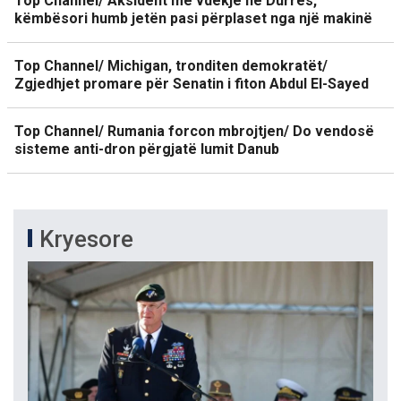
Top Channel/ Aksident me vdekje në Durrës,
këmbësori humb jetën pasi përplaset nga një makinë
Top Channel/ Michigan, tronditen demokratët/
Zgjedhjet promare për Senatin i fiton Abdul El-Sayed
Top Channel/ Rumania forcon mbrojtjen/ Do vendosë
sisteme anti-dron përgjatë lumit Danub
Kryesore