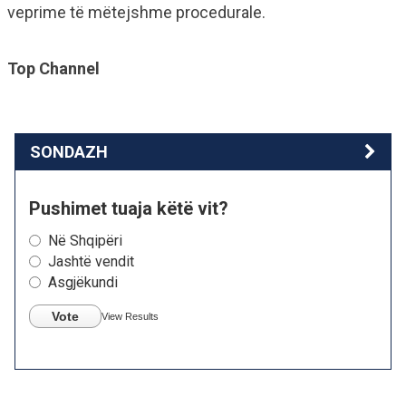
veprime të mëtejshme procedurale.
Top Channel
SONDAZH
Pushimet tuaja këtë vit?
Në Shqipëri
Jashtë vendit
Asgjëkundi
Vote
View Results