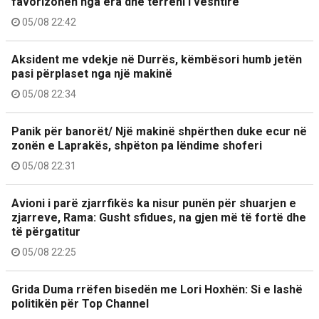
favorizohen nga era dhe terreni i vështirë
05/08 22:42
Aksident me vdekje në Durrës, këmbësori humb jetën
pasi përplaset nga një makinë
05/08 22:34
Panik për banorët/ Një makinë shpërthen duke ecur në
zonën e Laprakës, shpëton pa lëndime shoferi
05/08 22:31
Avioni i parë zjarrfikës ka nisur punën për shuarjen e
zjarreve, Rama: Gusht sfidues, na gjen më të fortë dhe
të përgatitur
05/08 22:25
Grida Duma rrëfen bisedën me Lori Hoxhën: Si e lashë
politikën për Top Channel