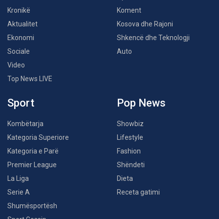
Kronikë
Koment
Aktualitet
Kosova dhe Rajoni
Ekonomi
Shkencë dhe Teknologji
Sociale
Auto
Video
Top News LIVE
Sport
Pop News
Kombëtarja
Showbiz
Kategoria Superiore
Lifestyle
Kategoria e Parë
Fashion
Premier League
Shëndeti
La Liga
Dieta
Serie A
Receta gatimi
Shumësportësh