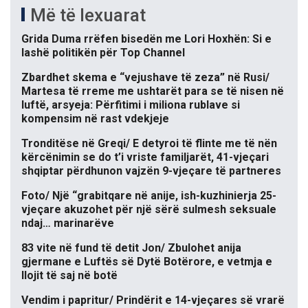
Më të lexuarat
Grida Duma rrëfen bisedën me Lori Hoxhën: Si e
lashë politikën për Top Channel
Zbardhet skema e “vejushave të zeza” në Rusi/
Martesa të rreme me ushtarët para se të nisen në
luftë, arsyeja: Përfitimi i miliona rublave si
kompensim në rast vdekjeje
Tronditëse në Greqi/ E detyroi të flinte me të nën
kërcënimin se do t’i vriste familjarët, 41-vjeçari
shqiptar përdhunon vajzën 9-vjeçare të partneres
Foto/ Një “grabitqare në anije, ish-kuzhinierja 25-
vjeçare akuzohet për një sërë sulmesh seksuale
ndaj… marinarëve
83 vite në fund të detit Jon/ Zbulohet anija
gjermane e Luftës së Dytë Botërore, e vetmja e
llojit të saj në botë
Vendim i papritur/ Prindërit e 14-vjeçares së vrarë