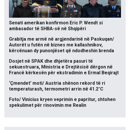
Senati amerikan konfirmon Eric P. Wendt si
ambasador të SHBA-së në Shqipëri
Grabitja me armë në argjendarinë në Paskuqan/
Autorët u futën në biznes me kallashnikov,
kërcënuan dy punonjëset që ndodheshin brenda
Dosjet në SPAK dhe dhjetëra pasuri të
sekuestruara, Ministria e Drejtësisë dërgon në
Francë kërkesën për ekstradimin e Ermal Beqirajt
‘Çmendet’ moti/ Austria shënon rekord të ri
temperaturash, termometri arrin në 41.2°C
Foto/ Vinicius kryen veprimin e papritur, shtohen
spekulimet për rinovimin me Realin