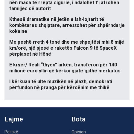
nën masa të rrepta sigurie, i ndalohet t’i afrohen
familjes së autorit
Kthesë dramatike në jetën e ish-lojtarit të
kombëtares shqiptare, arrestohet për shpërndarje
kokaine
Me peshë rreth 4 tonë dhe me shpejtësi mbi 8 mijë
km/orë, një pjesë e raketës Falcon 9 të SpaceX
përplaset në Hënë
E kryer/ Reali “thyen” arkën, transferon për 140
milionë euro yllin që kërkoi gjatë gjithë merkatos
I kërkuan të ulte muzikën në plazh, demokrati
përfundon në pranga për kërcënim me thikë
Lajme
Bota
Politikë
Opinion