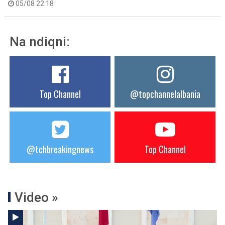
05/08 22:18
Na ndiqni:
Top Channel
@topchannelalbania
@tchbreakingnews
Top Channel
Video »