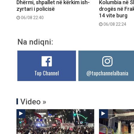
Dhërmi, shpallet në kërkim ish-
Kolumbia në Shq
zyrtari i policisë
drogës në Frak
14 vite burg
06/08 22:40
06/08 22:24
Na ndiqni:
Top Channel
@topchannelalbania
Video »