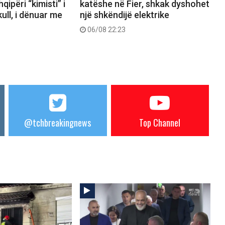
ipëri “kimisti” i
katëshe në Fier, shkak dyshohet
ull, i dënuar me
një shkëndijë elektrike
06/08 22:23
@tchbreakingnews
Top Channel