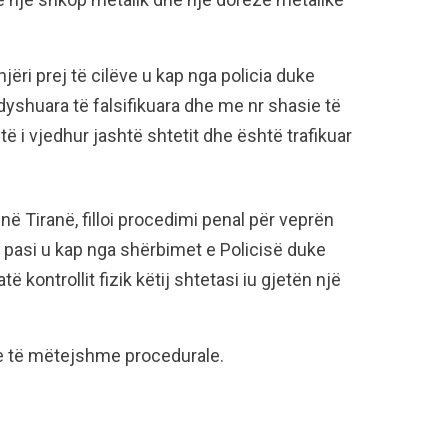
ëri prej të cilëve u kap nga policia duke
dyshuara të falsifikuara dhe me nr shasie të
ë i vjedhur jashtë shtetit dhe është trafikuar
në Tiranë, filloi procedimi penal për veprën
, pasi u kap nga shërbimet e Policisë duke
 kontrollit fizik këtij shtetasi iu gjetën një
me të mëtejshme procedurale.