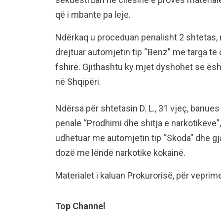
që i mbante pa leje.
Ndërkaq u proceduan penalisht 2 shtetas, nj
drejtuar automjetin tip “Benz” me targa të 
fshirë. Gjithashtu ky mjet dyshohet se ësht
në Shqipëri.
Ndërsa për shtetasin D. L., 31 vjeç, banues 
penale “Prodhimi dhe shitja e narkotikëve”
udhëtuar me automjetin tip “Skoda” dhe gjatë
dozë me lëndë narkotike kokainë.
Materialet i kaluan Prokurorisë, për vepri
Top Channel