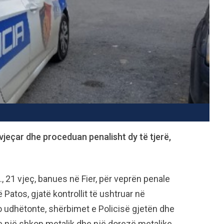
-vjeçar dhe proceduan penalisht dy të tjerë,
., 21 vjeç, banues në Fier, për veprën penale
 Patos, gjatë kontrollit të ushtruar në
po udhëtonte, shërbimet e Policisë gjetën dhe
e një shkop metalik dhe një dorezë metalike