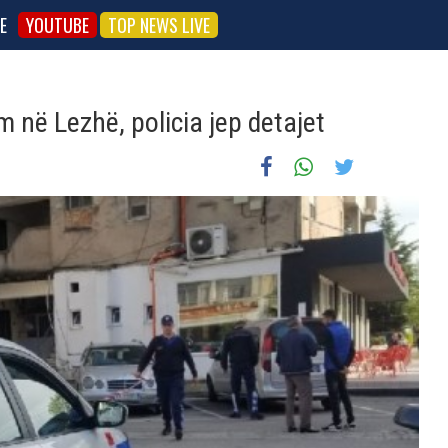
E
YOUTUBE
TOP NEWS LIVE
m në Lezhë, policia jep detajet