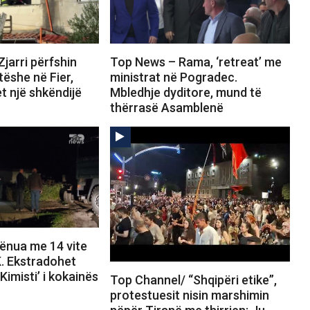
jarri përfshin
Top News – Rama, ‘retreat’ me
ëshe në Fier,
ministrat në Pogradec.
t një shkëndijë
Mbledhje dyditore, mund të
thërrasë Asamblenë
ënua me 14 vite
. Ekstradohet
Kimisti’ i kokainës
Top Channel/ “Shqipëri etike”,
protestuesit nisin marshimin