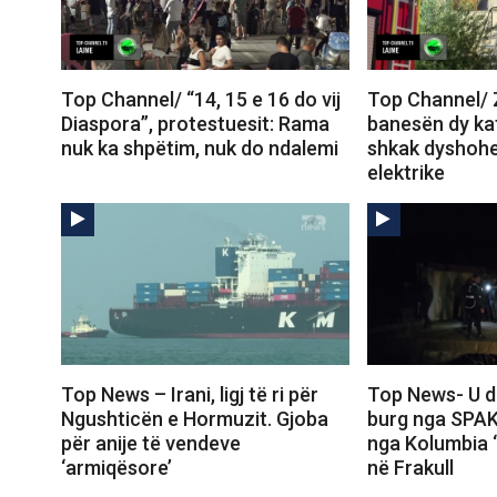
Top Channel/ “14, 15 e 16 do vij
Top Channel/ Z
Diaspora”, protestuesit: Rama
banesën dy kat
nuk ka shpëtim, nuk do ndalemi
shkak dyshohe
elektrike
Top News – Irani, ligj të ri për
Top News- U d
Ngushticën e Hormuzit. Gjoba
burg nga SPAK
për anije të vendeve
nga Kolumbia ‘
‘armiqësore’
në Frakull