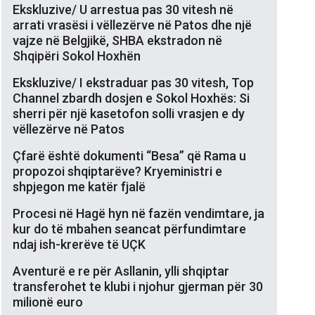
Ekskluzive/ U arrestua pas 30 vitesh në
arrati vrasësi i vëllezërve në Patos dhe një
vajze në Belgjikë, SHBA ekstradon në
Shqipëri Sokol Hoxhën
Ekskluzive/ I ekstraduar pas 30 vitesh, Top
Channel zbardh dosjen e Sokol Hoxhës: Si
sherri për një kasetofon solli vrasjen e dy
vëllezërve në Patos
Çfarë është dokumenti “Besa” që Rama u
propozoi shqiptarëve? Kryeministri e
shpjegon me katër fjalë
Procesi në Hagë hyn në fazën vendimtare, ja
kur do të mbahen seancat përfundimtare
ndaj ish-krerëve të UÇK
Aventurë e re për Asllanin, ylli shqiptar
transferohet te klubi i njohur gjerman për 30
milionë euro