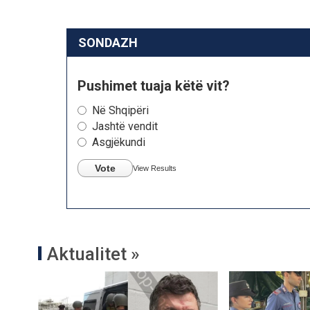
SONDAZH
Pushimet tuaja këtë vit?
Në Shqipëri
Jashtë vendit
Asgjëkundi
Vote
View Results
Aktualitet »