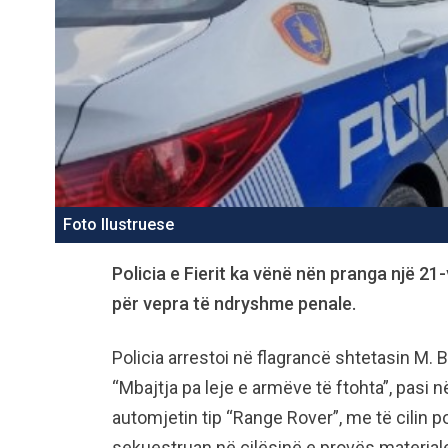
Foto Ilustruese
Policia e Fierit ka vënë nën pranga një 21
për vepra të ndryshme penale.
Policia arrestoi në flagrancë shtetasin M. B
“Mbajtja pa leje e armëve të ftohta”, pasi në
automjetin tip “Range Rover”, me të cilin 
sekuestruan në cilësinë e provës material