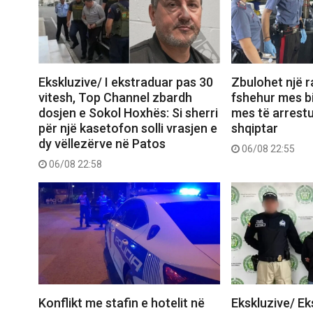
Ekskluzive/ I ekstraduar pas 30
Zbulohet një r
vitesh, Top Channel zbardh
fshehur mes bi
dosjen e Sokol Hoxhës: Si sherri
mes të arrest
për një kasetofon solli vrasjen e
shqiptar
dy vëllezërve në Patos
06/08 22:55
06/08 22:58
Konflikt me stafin e hotelit në
Ekskluzive/ E