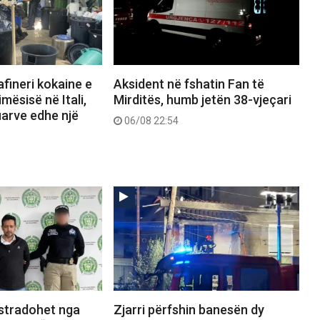
afineri kokaine e
Aksident në fshatin Fan të
mësisë në Itali,
Mirditës, humb jetën 38-vjeçari
uarve edhe një
06/08 22:54
kstradohet nga
Zjarri përfshin banesën dy