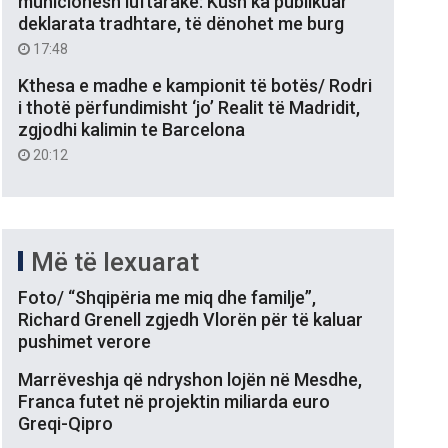
municionesh luftarake: Kush ka publikuar
deklarata tradhtare, të dënohet me burg
17:48
Kthesa e madhe e kampionit të botës/ Rodri
i thotë përfundimisht ‘jo’ Realit të Madridit,
zgjodhi kalimin te Barcelona
20:12
Më të lexuarat
Foto/ “Shqipëria me miq dhe familje”,
Richard Grenell zgjedh Vlorën për të kaluar
pushimet verore
Marrëveshja që ndryshon lojën në Mesdhe,
Franca futet në projektin miliarda euro
Greqi-Qipro