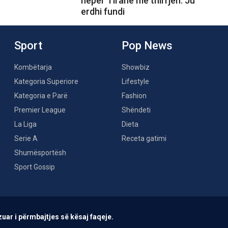
nëpër Tiranë me thirrjen: Ju
erdhi fundi
Sport
Pop News
Kombëtarja
Showbiz
Kategoria Superiore
Lifestyle
Kategoria e Parë
Fashion
Premier League
Shëndeti
La Liga
Dieta
Serie A
Receta gatimi
Shumësportësh
Sport Gossip
uar i përmbajtjes së kësaj faqeje.