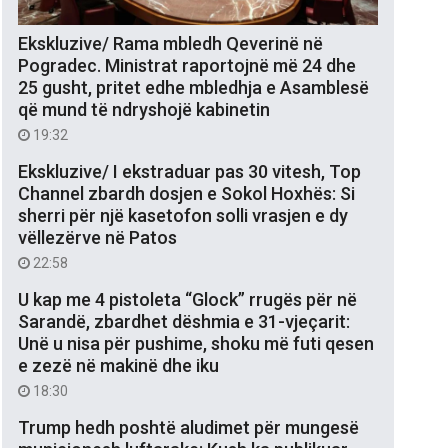
Ekskluzive/ Rama mbledh Qeverinë në
Pogradec. Ministrat raportojnë më 24 dhe
25 gusht, pritet edhe mbledhja e Asamblesë
që mund të ndryshojë kabinetin
19:32
Ekskluzive/ I ekstraduar pas 30 vitesh, Top
Channel zbardh dosjen e Sokol Hoxhës: Si
sherri për një kasetofon solli vrasjen e dy
vëllezërve në Patos
22:58
U kap me 4 pistoleta “Glock” rrugës për në
Sarandë, zbardhet dëshmia e 31-vjeçarit:
Unë u nisa për pushime, shoku më futi qesen
e zezë në makinë dhe iku
18:30
Trump hedh poshtë aludimet për mungesë