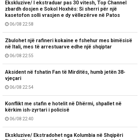
Ekskluzive/ I ekstraduar pas 30 vitesh, Top Channel
zbardh dosjen e Sokol Hoxhës: Si sherri për një
kasetofon solli vrasjen e dy vëllezërve në Patos
06/08 22:58
Zbulohet një rafineri kokaine e fshehur mes bimësisë
në Itali, mes të arrestuarve edhe një shqiptar
06/08 22:55
Aksident në fshatin Fan të Mirditës, humb jetën 38-
vjeçari
06/08 22:54
Konflikt me stafin e hotelit në Dhërmi, shpallet në
kërkim ish-zyrtari i policisë
06/08 22:40
Ekskluzive/ Ekstradohet nga Kolumbia në Shqipëri