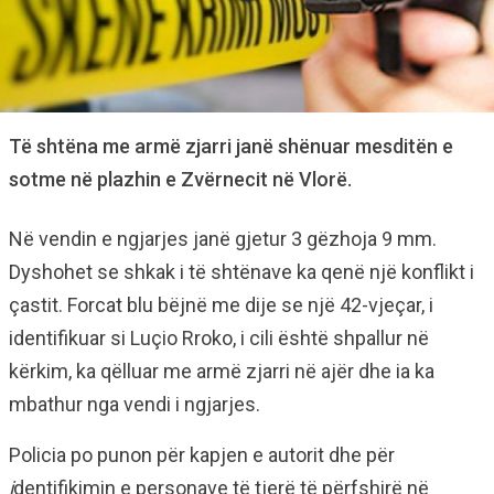
Të shtëna me armë zjarri janë shënuar mesditën e
sotme në plazhin e Zvërnecit në Vlorë.
Në vendin e ngjarjes janë gjetur 3 gëzhoja 9 mm.
Dyshohet se shkak i të shtënave ka qenë një konflikt i
çastit. Forcat blu bëjnë me dije se një 42-vjeçar, i
identifikuar si Luçio Rroko, i cili është shpallur në
kërkim, ka qëlluar me armë zjarri në ajër dhe ia ka
mbathur nga vendi i ngjarjes.
Policia po punon për kapjen e autorit dhe për
i
dentifikimin e personave të tjerë të përfshirë në