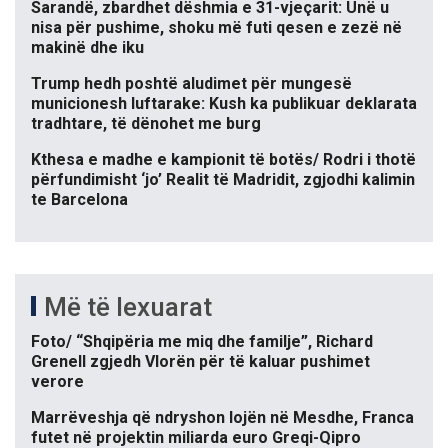
Sarandë, zbardhet dëshmia e 31-vjeçarit: Unë u
nisa për pushime, shoku më futi qesen e zezë në
makinë dhe iku
Trump hedh poshtë aludimet për mungesë
municionesh luftarake: Kush ka publikuar deklarata
tradhtare, të dënohet me burg
Kthesa e madhe e kampionit të botës/ Rodri i thotë
përfundimisht ‘jo’ Realit të Madridit, zgjodhi kalimin
te Barcelona
Më të lexuarat
Foto/ “Shqipëria me miq dhe familje”, Richard
Grenell zgjedh Vlorën për të kaluar pushimet
verore
Marrëveshja që ndryshon lojën në Mesdhe, Franca
futet në projektin miliarda euro Greqi-Qipro