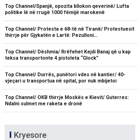
Top Channel/Spanjë, opozita bllokon qeverinë/ Lufta
politike lë në rrugë 1000 fëmijë marokenë
Top Channel/ Protesta e 68-të në Tiranë/ Protestuesit
thirrje për Gjykatën e Lartë: Pezulloni…
Top Channel/ Dëshmia/ Rrëfehet Kejdi Banaj që u kap
teksa transportonte 4 pistoleta “Glock”
Top Channel/ Durrës, punëtori vdes në kantier/ 40-
vjeçari u transportua në spital, por nuk mbijetoi
Top Channel/ OKB thirrje Moskës e Kievit/ Guterres:
Ndalni sulmet me raketa e dronë
Kryesore