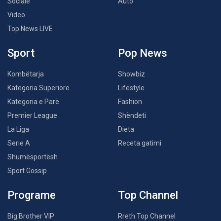
Sociale
Auto
Video
Top News LIVE
Sport
Pop News
Kombëtarja
Showbiz
Kategoria Superiore
Lifestyle
Kategoria e Parë
Fashion
Premier League
Shëndeti
La Liga
Dieta
Serie A
Receta gatimi
Shumësportësh
Sport Gossip
Programe
Top Channel
Big Brother VIP
Rreth Top Channel