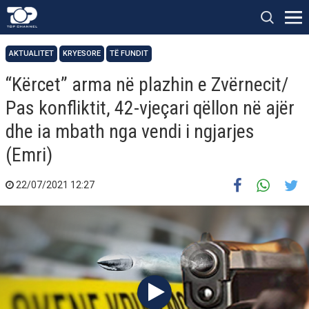
AKTUALITET
KRYESORE
TË FUNDIT
“Kërcet” arma në plazhin e Zvërnecit/
Pas konfliktit, 42-vjeçari qëllon në ajër
dhe ia mbath nga vendi i ngjarjes
(Emri)
22/07/2021 12:27