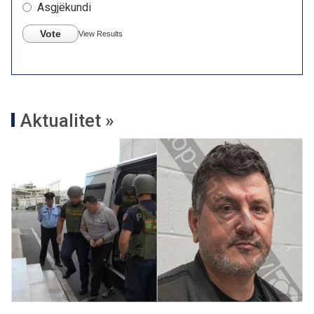
Asgjëkundi
Vote
View Results
Aktualitet »