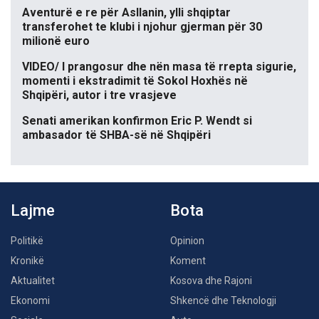
Aventurë e re për Asllanin, ylli shqiptar
transferohet te klubi i njohur gjerman për 30
milionë euro
VIDEO/ I prangosur dhe nën masa të rrepta sigurie,
momenti i ekstradimit të Sokol Hoxhës në
Shqipëri, autor i tre vrasjeve
Senati amerikan konfirmon Eric P. Wendt si
ambasador të SHBA-së në Shqipëri
Lajme
Bota
Politikë
Opinion
Kronikë
Koment
Aktualitet
Kosova dhe Rajoni
Ekonomi
Shkencë dhe Teknologji