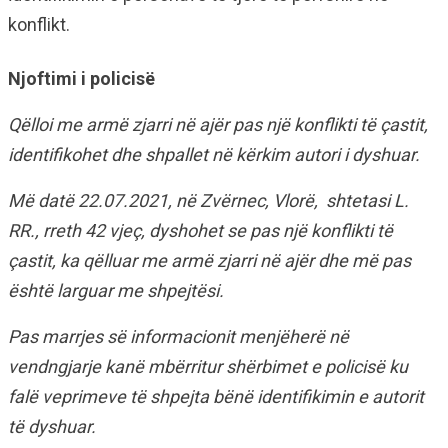
konflikt.
Njoftimi i policisë
Qëlloi me armë zjarri në ajër pas një konflikti të çastit,
identifikohet dhe shpallet në kërkim autori i dyshuar.
Më datë 22.07.2021, në Zvërnec, Vlorë, shtetasi L.
RR., rreth 42 vjeç, dyshohet se pas një konflikti të
çastit, ka qëlluar me armë zjarri në ajër dhe më pas
është larguar me shpejtësi.
Pas marrjes së informacionit menjëherë në
vendngjarje kanë mbërritur shërbimet e policisë ku
falë veprimeve të shpejta bënë identifikimin e autorit
të dyshuar.