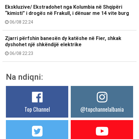
Ekskluzive/ Ekstradohet nga Kolumbia në Shqipëri
“kimisti” i drogës në Frakull, i dënuar me 14 vite burg
06/08 22:24
Zjarri përfshin banesën dy katëshe në Fier, shkak
dyshohet një shkëndijë elektrike
06/08 22:23
Na ndiqni:
Top Channel
@topchannelalbania