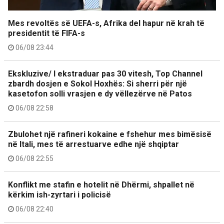
Mes revoltës së UEFA-s, Afrika del hapur në krah të
presidentit të FIFA-s
06/08 23:44
Ekskluzive/ I ekstraduar pas 30 vitesh, Top Channel
zbardh dosjen e Sokol Hoxhës: Si sherri për një
kasetofon solli vrasjen e dy vëllezërve në Patos
06/08 22:58
Zbulohet një rafineri kokaine e fshehur mes bimësisë
në Itali, mes të arrestuarve edhe një shqiptar
06/08 22:55
Konflikt me stafin e hotelit në Dhërmi, shpallet në
kërkim ish-zyrtari i policisë
06/08 22:40