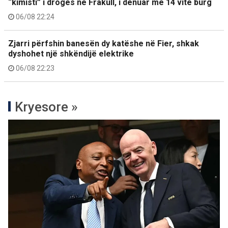
“kimisti” i drogës në Frakull, i dënuar me 14 vite burg
06/08 22:24
Zjarri përfshin banesën dy katëshe në Fier, shkak
dyshohet një shkëndijë elektrike
06/08 22:23
Kryesore »