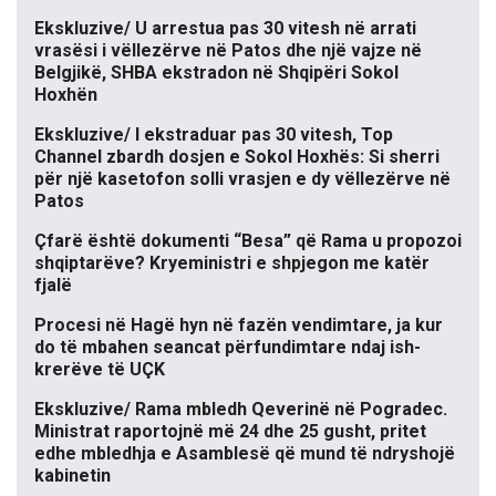
Ekskluzive/ U arrestua pas 30 vitesh në arrati
vrasësi i vëllezërve në Patos dhe një vajze në
Belgjikë, SHBA ekstradon në Shqipëri Sokol
Hoxhën
Ekskluzive/ I ekstraduar pas 30 vitesh, Top
Channel zbardh dosjen e Sokol Hoxhës: Si sherri
për një kasetofon solli vrasjen e dy vëllezërve në
Patos
Çfarë është dokumenti “Besa” që Rama u propozoi
shqiptarëve? Kryeministri e shpjegon me katër
fjalë
Procesi në Hagë hyn në fazën vendimtare, ja kur
do të mbahen seancat përfundimtare ndaj ish-
krerëve të UÇK
Ekskluzive/ Rama mbledh Qeverinë në Pogradec.
Ministrat raportojnë më 24 dhe 25 gusht, pritet
edhe mbledhja e Asamblesë që mund të ndryshojë
kabinetin