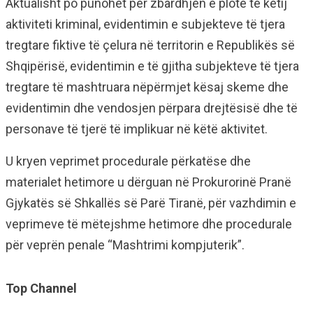
Aktualisht po punohet për zbardhjen e plotë të këtij
aktiviteti kriminal, evidentimin e subjekteve të tjera
tregtare fiktive të çelura në territorin e Republikës së
Shqipërisë, evidentimin e të gjitha subjekteve të tjera
tregtare të mashtruara nëpërmjet kësaj skeme dhe
evidentimin dhe vendosjen përpara drejtësisë dhe të
personave të tjerë të implikuar në këtë aktivitet.
U kryen veprimet procedurale përkatëse dhe
materialet hetimore u dërguan në Prokurorinë Pranë
Gjykatës së Shkallës së Parë Tiranë, për vazhdimin e
veprimeve të mëtejshme hetimore dhe procedurale
për veprën penale “Mashtrimi kompjuterik”.
Top Channel