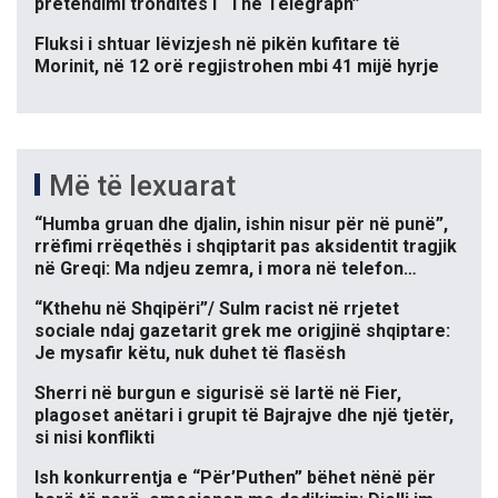
pretendimi tronditës i “The Telegraph”
Fluksi i shtuar lëvizjesh në pikën kufitare të
Morinit, në 12 orë regjistrohen mbi 41 mijë hyrje
Më të lexuarat
“Humba gruan dhe djalin, ishin nisur për në punë”,
rrëfimi rrëqethës i shqiptarit pas aksidentit tragjik
në Greqi: Ma ndjeu zemra, i mora në telefon…
“Kthehu në Shqipëri”/ Sulm racist në rrjetet
sociale ndaj gazetarit grek me origjinë shqiptare:
Je mysafir këtu, nuk duhet të flasësh
Sherri në burgun e sigurisë së lartë në Fier,
plagoset anëtari i grupit të Bajrajve dhe një tjetër,
si nisi konflikti
Ish konkurrentja e “Për’Puthen” bëhet nënë për