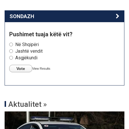
SONDAZH
Pushimet tuaja këtë vit?
Në Shqipëri
Jashtë vendit
Asgjëkundi
Vote
View Results
Aktualitet »