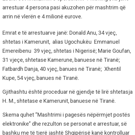
arrestuar 4 persona pasi akuzohen për mashtrim që
arrin në vlerën e 4 milionë eurove.
Emrat e të arrestuarve janë: Donald Anu, 34 vjeç,
shtetas i Kamerunit, alias Ugochukëu Emmanuel
Emereibenu 39 vjeç, shtetas i Nigerisë; Marie Goufan,
31 vjeçe, shtetase Kamerune, banuese në Tiranë;
Fatbardh Danja, 40 vjeç, banues në Tiranë; Xhentil
Kupe, 54 vjeç, banues në Tiranë.
Gjithashtu është proceduar në gjendje të lirë shtetasja
H. M., shtetase e Kamerunit, banuese në Tiranë.
Skema quhet “Mashtrimi i pagesës nëpërmjet postës
elektronike” dhe rezulton se personat e arrestuar, së
bashku me të tjerë jashtë Shqipërisë kanë kontrolluar