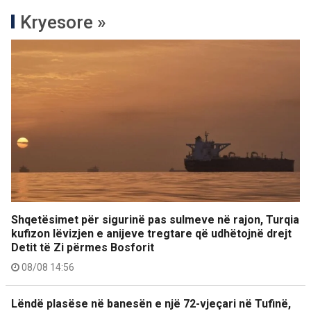
Kryesore »
Shqetësimet për sigurinë pas sulmeve në rajon, Turqia
kufizon lëvizjen e anijeve tregtare që udhëtojnë drejt
Detit të Zi përmes Bosforit
08/08 14:56
Lëndë plasëse në banesën e një 72-vjeçari në Tufinë,