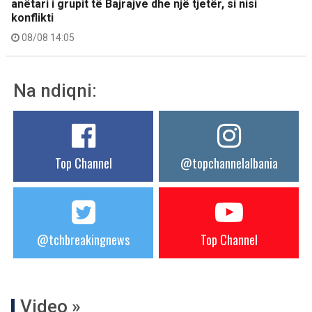
anëtari i grupit të Bajrajve dhe një tjetër, si nisi
konflikti
08/08 14:05
Na ndiqni:
Top Channel
@topchannelalbania
@tchbreakingnews
Top Channel
Video »