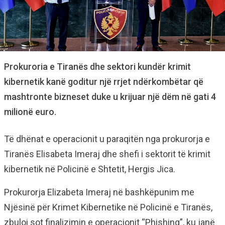
Prokuroria e Tiranës dhe sektori kundër krimit
kibernetik kanë goditur një rrjet ndërkombëtar që
mashtronte bizneset duke u krijuar një dëm në gati 4
milionë euro.
Të dhënat e operacionit u paraqitën nga prokurorja e
Tiranës Elisabeta Imeraj dhe shefi i sektorit të krimit
kibernetik në Policinë e Shtetit, Hergis Jica.
Prokurorja Elizabeta Imeraj në bashkëpunim me
Njësinë për Krimet Kibernetike në Policinë e Tiranës,
zbuloi sot finalizimin e operacionit “Phishing”, ku janë