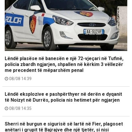
Lëndë plasëse në banesën e një 72-vjeçari në Tufinë,
policia zbardh ngjarjen, shpallen në kërkim 3 vëllezër
me precedent të mëparshëm penal
08/08 14:39
Lëndë eksplozive e pashpërthyer në derën e dyqanit
të Noizyt në Durrës, policia nis hetimet për ngjarjen
08/08 14:35
Sherri në burgun e sigurisë së lartë në Fier, plagoset
anëtari i grupit të Bajrajve dhe një tjetër, si nisi