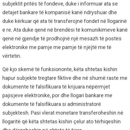
subjektit pritës të fondeve, duke i informuar ata se
detajet bankare të kompanisë kanë ndryshuar dhe
duke kërkuar që ata të transferojnë fondet në llogarinë
e re. Ata duke qenë në brendësi të komunikimeve kanë
qenë në gjendje të prodhojnë një mesazh të postës
elektronike me pamje me pamje të njëjtë me të
vërtetin.
Që kjo skemë të funksiononte, këta shtetas kishin
hapur subjekte tregtare fiktive dhe në shumë raste me
dokumente të falsifikuara të krijuara nëpërmjet
pajisjeve elektronike, por dhe llogari bankare me
dokumente të falsifikuara si administratorë
subjektesh. Pasi vlerat monetare transferoheshin në
llogaritë që këta shtetas kishin çelur ato tërhiqeshin