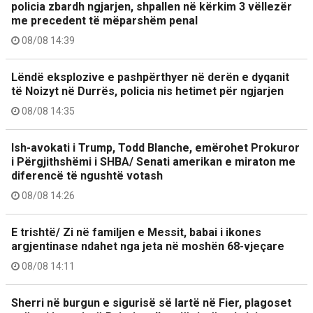
policia zbardh ngjarjen, shpallen në kërkim 3 vëllezër
me precedent të mëparshëm penal
08/08 14:39
Lëndë eksplozive e pashpërthyer në derën e dyqanit
të Noizyt në Durrës, policia nis hetimet për ngjarjen
08/08 14:35
Ish-avokati i Trump, Todd Blanche, emërohet Prokuror
i Përgjithshëmi i SHBA/ Senati amerikan e miraton me
diferencë të ngushtë votash
08/08 14:26
E trishtë/ Zi në familjen e Messit, babai i ikones
argjentinase ndahet nga jeta në moshën 68-vjeçare
08/08 14:11
Sherri në burgun e sigurisë së lartë në Fier, plagoset