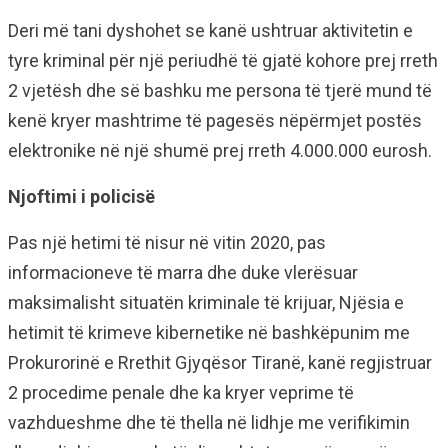
Deri më tani dyshohet se kanë ushtruar aktivitetin e
tyre kriminal për një periudhë të gjatë kohore prej rreth
2 vjetësh dhe së bashku me persona të tjerë mund të
kenë kryer mashtrime të pagesës nëpërmjet postës
elektronike në një shumë prej rreth 4.000.000 eurosh.
Njoftimi i policisë
Pas një hetimi të nisur në vitin 2020, pas
informacioneve të marra dhe duke vlerësuar
maksimalisht situatën kriminale të krijuar, Njësia e
hetimit të krimeve kibernetike në bashkëpunim me
Prokurorinë e Rrethit Gjyqësor Tiranë, kanë regjistruar
2 procedime penale dhe ka kryer veprime të
vazhdueshme dhe të thella në lidhje me verifikimin