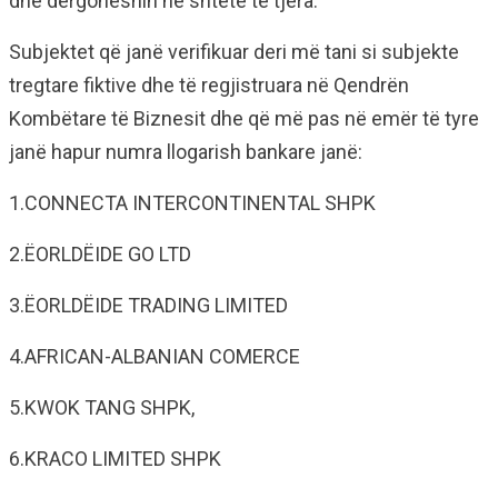
dhe dërgoheshin në shtete të tjera.
Subjektet që janë verifikuar deri më tani si subjekte
tregtare fiktive dhe të regjistruara në Qendrën
Kombëtare të Biznesit dhe që më pas në emër të tyre
janë hapur numra llogarish bankare janë:
1.CONNECTA INTERCONTINENTAL SHPK
2.ËORLDËIDE GO LTD
3.ËORLDËIDE TRADING LIMITED
4.AFRICAN-ALBANIAN COMERCE
5.KWOK TANG SHPK,
6.KRACO LIMITED SHPK