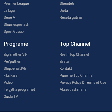
Premier League
Shëndeti
La Liga
Dieta
Serie A
Receta gatimi
Shumësportësh
Sport Gossip
Programe
Top Channel
Big Brother VIP
Rreth Top Channel
Për’puthen
Bileta
Shqipëria LIVE
Kontakt
Fiks Fare
Puno në Top Channel
Video
Privacy Policy & Terms of Use
Të gjitha programet
Aksesueshmëria
Guida TV