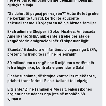
herë të parë, emocionon me dedikimin: Dielli im,
gjithçka e imja
“Sa duhet të paguaj për vajzën?” Autoritetet greke
në kërkim të turistit, kërkoi të abuzonte
seksualisht me 10-vjeçaren në një biznes familjar
Ekstradimi në Shqipëri i Sokol Hoxhës, Ambasada
Amerikane: SHBA nuk është strehë për ata që
keqpërdorin emigracioni për t’i shpëtuar ligjit
Skandal/ E dashura e Infantinos u pagua nga UEFA,
pretendimi tronditës i “The Telegraph”
30 milionë euro rrogë dhe 5 mijë euro vetëm për
letra higjienike, kontrata e çmendur e Salah
E pabesueshme, dështojnë kontrollet mjekësore,
prishet transferimi i Fisnik Asllanit te Leipzig
E trishtë/ Zi në familjen e Messit, babai i ikones
argjentinase ndahet nga jeta në moshën 68-
vjeçare