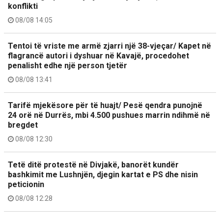
konflikti
08/08 14:05
Tentoi të vriste me armë zjarri një 38-vjeçar/ Kapet në
flagrancë autori i dyshuar në Kavajë, procedohet
penalisht edhe një person tjetër
08/08 13:41
Tarifë mjekësore për të huajt/ Pesë qendra punojnë
24 orë në Durrës, mbi 4.500 pushues marrin ndihmë në
bregdet
08/08 12:30
Tetë ditë protestë në Divjakë, banorët kundër
bashkimit me Lushnjën, djegin kartat e PS dhe nisin
peticionin
08/08 12:28