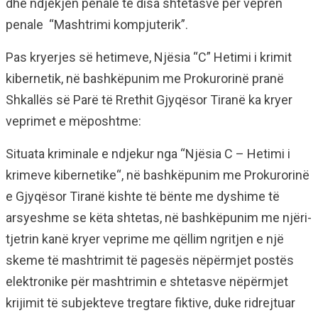
dhe ndjekjen penale të disa shtetasve për veprën
penale “Mashtrimi kompjuterik”.
Pas kryerjes së hetimeve, Njësia “C” Hetimi i krimit
kibernetik, në bashkëpunim me Prokurorinë pranë
Shkallës së Parë të Rrethit Gjyqësor Tiranë ka kryer
veprimet e mëposhtme:
Situata kriminale e ndjekur nga “Njësia C – Hetimi i
krimeve kibernetike“, në bashkëpunim me Prokurorinë
e Gjyqësor Tiranë kishte të bënte me dyshime të
arsyeshme se këta shtetas, në bashkëpunim me njëri-
tjetrin kanë kryer veprime me qëllim ngritjen e një
skeme të mashtrimit të pagesës nëpërmjet postës
elektronike për mashtrimin e shtetasve nëpërmjet
krijimit të subjekteve tregtare fiktive, duke ridrejtuar