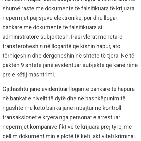
shumë raste me dokumente të falsifikuara të krijuara
nëpërmjet pajisjeve elektronike, por dhe llogari
bankare me dokumente të falsifikuara si
administratorë subjektesh. Pasi vlerat monetare
transferoheshin në llogaritë që kishin hapur, ato
tërhiqeshin dhe dërgoheshin në shtete të tjera. Në të
paktën 9 shtete janë evidentuar subjekte që kanë rënë
pre e këtij mashtrimi.
Gjithashtu janë evidentuar llogaritë bankare të hapura
në bankat e nivelit të dytë dhe në bashkëpunim të
ngushtë me këto banka janë mbajtur në kontroll
transaksionet e kryera nga personat e arrestuar
nëpërmjet kompanive fiktive të krijuara prej tyre, me
qëllim dokumentimin e plotë të këtij aktiviteti kriminal.