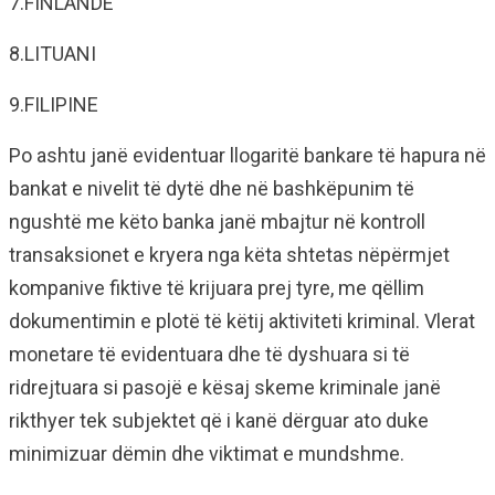
7.FINLANDË
8.LITUANI
9.FILIPINE
Po ashtu janë evidentuar llogaritë bankare të hapura në
bankat e nivelit të dytë dhe në bashkëpunim të
ngushtë me këto banka janë mbajtur në kontroll
transaksionet e kryera nga këta shtetas nëpërmjet
kompanive fiktive të krijuara prej tyre, me qëllim
dokumentimin e plotë të këtij aktiviteti kriminal. Vlerat
monetare të evidentuara dhe të dyshuara si të
ridrejtuara si pasojë e kësaj skeme kriminale janë
rikthyer tek subjektet që i kanë dërguar ato duke
minimizuar dëmin dhe viktimat e mundshme.