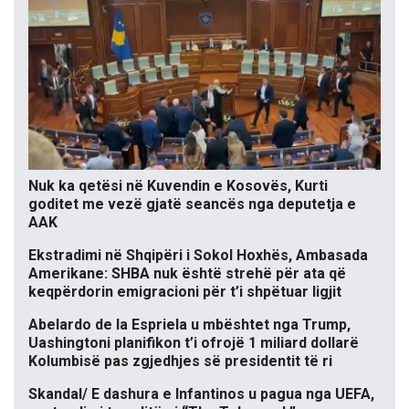
Nuk ka qetësi në Kuvendin e Kosovës, Kurti
goditet me vezë gjatë seancës nga deputetja e
AAK
Ekstradimi në Shqipëri i Sokol Hoxhës, Ambasada
Amerikane: SHBA nuk është strehë për ata që
keqpërdorin emigracioni për t’i shpëtuar ligjit
Abelardo de la Espriela u mbështet nga Trump,
Uashingtoni planifikon t’i ofrojë 1 miliard dollarë
Kolumbisë pas zgjedhjes së presidentit të ri
Skandal/ E dashura e Infantinos u pagua nga UEFA,