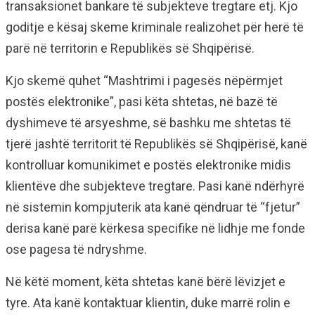
transaksionet bankare të subjekteve tregtare etj. Kjo
goditje e kësaj skeme kriminale realizohet për herë të
parë në territorin e Republikës së Shqipërisë.
Kjo skemë quhet “Mashtrimi i pagesës nëpërmjet
postës elektronike”, pasi këta shtetas, në bazë të
dyshimeve të arsyeshme, së bashku me shtetas të
tjerë jashtë territorit të Republikës së Shqipërisë, kanë
kontrolluar komunikimet e postës elektronike midis
klientëve dhe subjekteve tregtare. Pasi kanë ndërhyrë
në sistemin kompjuterik ata kanë qëndruar të “fjetur”
derisa kanë parë kërkesa specifike në lidhje me fonde
ose pagesa të ndryshme.
Në këtë moment, këta shtetas kanë bërë lëvizjet e
tyre. Ata kanë kontaktuar klientin, duke marrë rolin e