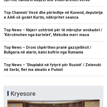
Top Channel/ Vezë dhe përledhje në Kuvend, deputetja
e AAK-së godet Kurtin, ndërpritet seanca
Top News – Nxjerr ushtrinë për të mbrojtur avokadot /
‘Kërcënohen nga kartelet’, Meksika merr masa
Top News – Droni shpërthen pranë gazsjellësit /
Bullgaria në alarm, kaloi kufirin nga Rumania
Top News – ‘Shuplakë në fytyrë për Rusinë’ / Zelenski
në Serbi, flet me aleatin e Putinit
Kryesore