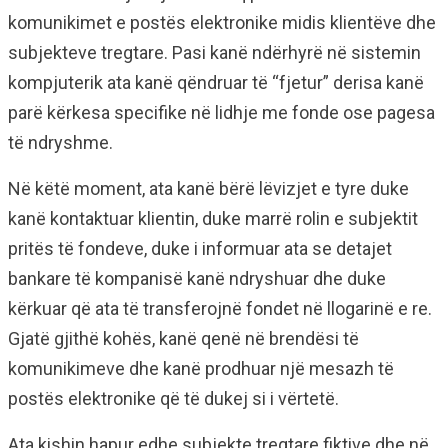
komunikimet e postës elektronike midis klientëve dhe
subjekteve tregtare. Pasi kanë ndërhyrë në sistemin
kompjuterik ata kanë qëndruar të “fjetur” derisa kanë
parë kërkesa specifike në lidhje me fonde ose pagesa
të ndryshme.
Në këtë moment, ata kanë bërë lëvizjet e tyre duke
kanë kontaktuar klientin, duke marrë rolin e subjektit
pritës të fondeve, duke i informuar ata se detajet
bankare të kompanisë kanë ndryshuar dhe duke
kërkuar që ata të transferojnë fondet në llogarinë e re.
Gjatë gjithë kohës, kanë qenë në brendësi të
komunikimeve dhe kanë prodhuar një mesazh të
postës elektronike që të dukej si i vërtetë.
Ata kishin hapur edhe subjekte tregtare fiktive dhe në