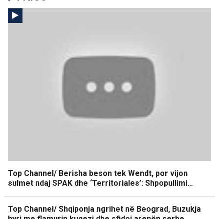
Top Channel/ Berisha beson tek Wendt, por vijon
sulmet ndaj SPAK dhe ‘Territoriales’: Shpopullimi…
Top Channel/ Shqiponja ngrihet në Beograd, Buzukja
hyri me flamurin kuqezi dhe sfidoi arenën serbe