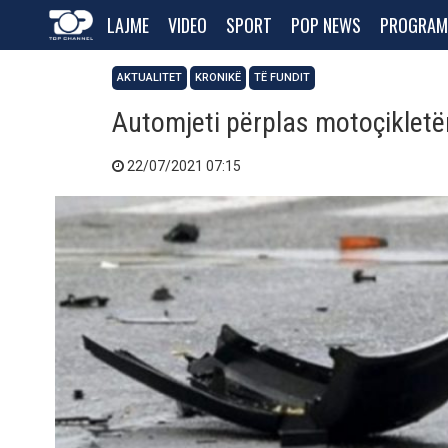
LAJME
VIDEO
SPORT
POP NEWS
PROGRAM
AKTUALITET
KRONIKË
TË FUNDIT
Automjeti përplas motoçikletën
22/07/2021 07:15