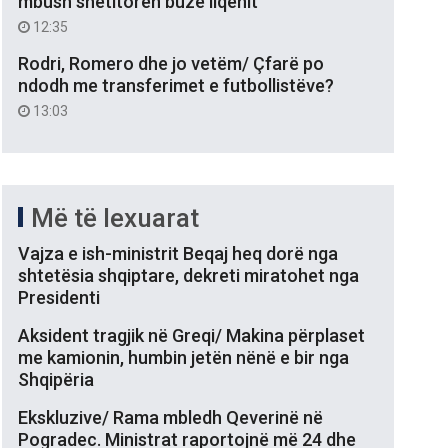
mbush shëtitoren buzë liqenit
12:35
Rodri, Romero dhe jo vetëm/ Çfarë po
ndodh me transferimet e futbollistëve?
13:03
Më të lexuarat
Vajza e ish-ministrit Beqaj heq dorë nga
shtetësia shqiptare, dekreti miratohet nga
Presidenti
Aksident tragjik në Greqi/ Makina përplaset
me kamionin, humbin jetën nënë e bir nga
Shqipëria
Ekskluzive/ Rama mbledh Qeverinë në
Pogradec. Ministrat raportojnë më 24 dhe