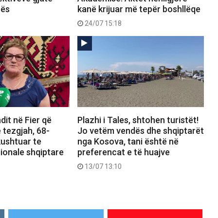
rës
kanë krijuar më tepër boshllëqe
24/07 15:18
dit në Fier që
Plazhi i Tales, shtohen turistët!
 tezgjah, 68-
Jo vetëm vendës dhe shqiptarët
kushtuar te
nga Kosova, tani është në
ionale shqiptare
preferencat e të huajve
13/07 13:10