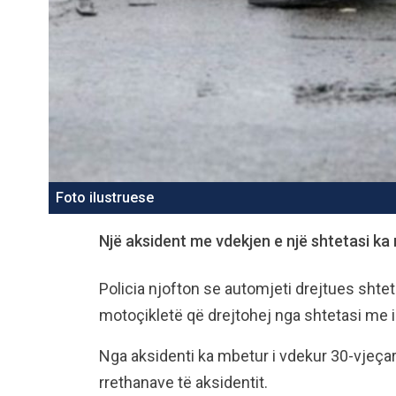
Foto ilustruese
Një aksident me vdekjen e një shtetasi ka
Policia njofton se automjeti drejtues shtet
motoçikletë që drejtohej nga shtetasi me in
Nga aksidenti ka mbetur i vdekur 30-vjeçar
rrethanave të aksidentit.