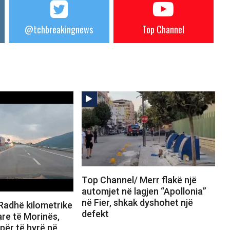
@tchbreakingnews
Top Channel
Top Channel/ Merr flakë një
automjet në lagjen “Apollonia”
në Fier, shkak dyshohet një
Radhë kilometrike
defekt
are të Morinës,
 për të hyrë në