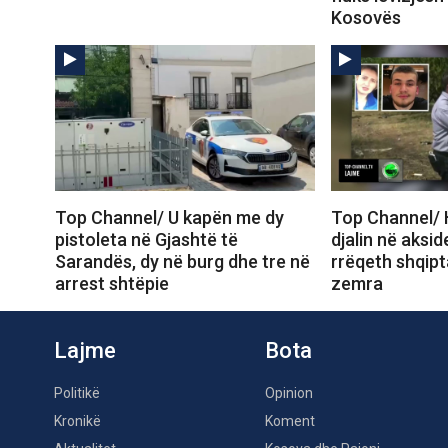
Kosovës
Top Channel/ U kapën me dy
Top Channel/ 
pistoleta në Gjashtë të
djalin në aksid
Sarandës, dy në burg dhe tre në
rrëqeth shqipt
arrest shtëpie
zemra
Lajme
Bota
Politikë
Opinion
Kronikë
Koment