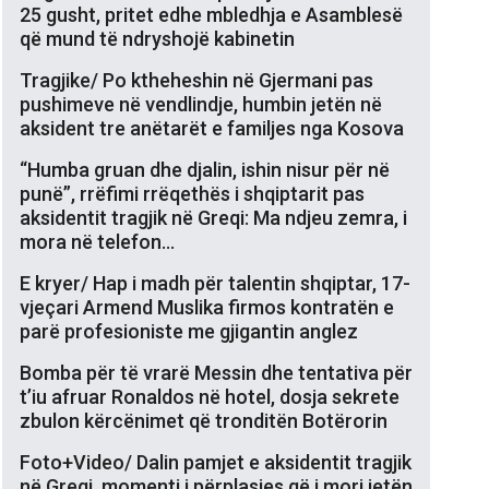
25 gusht, pritet edhe mbledhja e Asamblesë
që mund të ndryshojë kabinetin
Tragjike/ Po ktheheshin në Gjermani pas
pushimeve në vendlindje, humbin jetën në
aksident tre anëtarët e familjes nga Kosova
“Humba gruan dhe djalin, ishin nisur për në
punë”, rrëfimi rrëqethës i shqiptarit pas
aksidentit tragjik në Greqi: Ma ndjeu zemra, i
mora në telefon…
E kryer/ Hap i madh për talentin shqiptar, 17-
vjeçari Armend Muslika firmos kontratën e
parë profesioniste me gjigantin anglez
Bomba për të vrarë Messin dhe tentativa për
t’iu afruar Ronaldos në hotel, dosja sekrete
zbulon kërcënimet që tronditën Botërorin
Foto+Video/ Dalin pamjet e aksidentit tragjik
në Greqi, momenti i përplasjes që i mori jetën