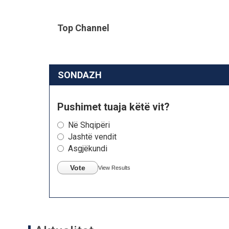
Top Channel
SONDAZH
Pushimet tuaja këtë vit?
Në Shqipëri
Jashtë vendit
Asgjëkundi
Vote
View Results