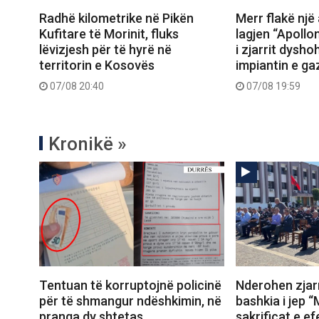
Radhë kilometrike në Pikën
Merr flakë një
Kufitare të Morinit, fluks
lagjen “Apollon
lëvizjesh për të hyrë në
i zjarrit dysho
territorin e Kosovës
impiantin e ga
07/08 20:40
07/08 19:59
Kronikë »
Tentuan të korruptojnë policinë
Nderohen zjarr
për të shmangur ndëshkimin, në
bashkia i jep “
pranga dy shtetas
sakrificat e ef