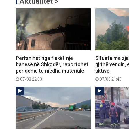
Aktualitet »
Përfshihet nga flakët një
Situata me zjar
banesë në Shkodër, raportohet
gjithë vendin, 
për dëme të mëdha materiale
aktive
07/08 22:03
07/08 21:43