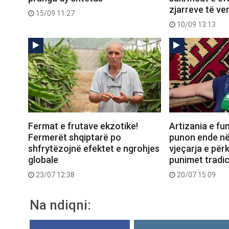
zjarreve të ve
15/09 11:27
10/09 13:13
Fermat e frutave ekzotike!
Artizania e fun
Fermerët shqiptarë po
punon ende në
shfrytëzojnë efektet e ngrohjes
vjeçarja e për
globale
punimet tradic
23/07 12:38
20/07 15:09
Na ndiqni: