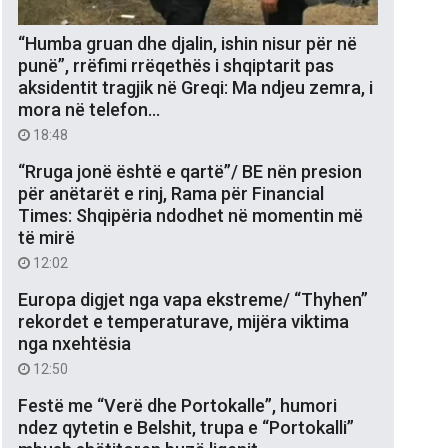
“Humba gruan dhe djalin, ishin nisur për në
punë”, rrëfimi rrëqethës i shqiptarit pas
aksidentit tragjik në Greqi: Ma ndjeu zemra, i
mora në telefon…
18:48
“Rruga jonë është e qartë”/ BE nën presion
për anëtarët e rinj, Rama për Financial
Times: Shqipëria ndodhet në momentin më
të mirë
12:02
Europa digjet nga vapa ekstreme/ “Thyhen”
rekordet e temperaturave, mijëra viktima
nga nxehtësia
12:50
Festë me “Verë dhe Portokalle”, humori
ndez qytetin e Belshit, trupa e “Portokalli”