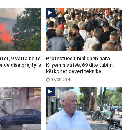
ret, 9 vatra në të
Protestuesit mblidhen para
ende disa prej tyre
Kryeministrisë, 69 ditë tubim,
kërkohet qeveri teknike
07/08 20:42