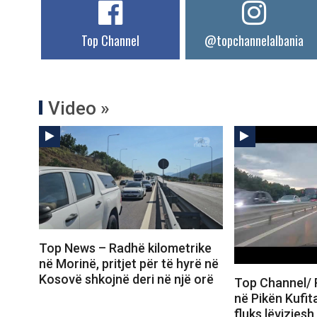
Top Channel
@topchannelalbania
Video »
Top News – Radhë kilometrike
në Morinë, pritjet për të hyrë në
Kosovë shkojnë deri në një orë
Top Channel/ 
në Pikën Kufit
fluks lëvizjesh