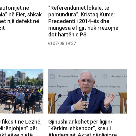
 automjet në
“Referendumet lokale, të
ia” në Fier, shkak
pamundura”, Kristaq Kume:
het një defekt në
Precedenti i 2014-ës dhe
zit
mungesa e ligjit nuk rrëzojnë
dot hartën e PS
07/08 19:37
fikësit në Lezhë,
Gjinushi ankohet për ligjin/
Mirënjohjen” për
“Kërkimi shkencor”, kreu i
ektivëve gjatë
Akademisë: Aktet nënligjore