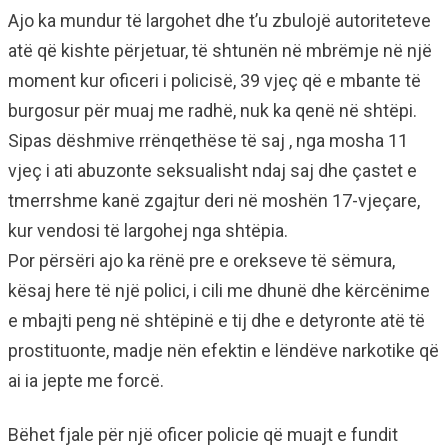
Ajo ka mundur të largohet dhe t’u zbulojë autoriteteve
atë që kishte përjetuar, të shtunën në mbrëmje në një
moment kur oficeri i policisë, 39 vjeç që e mbante të
burgosur për muaj me radhë, nuk ka qenë në shtëpi.
Sipas dëshmive rrënqethëse të saj , nga mosha 11
vjeç i ati abuzonte seksualisht ndaj saj dhe çastet e
tmerrshme kanë zgajtur deri në moshën 17-vjeçare,
kur vendosi të largohej nga shtëpia.
Por përsëri ajo ka rënë pre e orekseve të sëmura,
kësaj here të një polici, i cili me dhunë dhe kërcënime
e mbajti peng në shtëpinë e tij dhe e detyronte atë të
prostituonte, madje nën efektin e lëndëve narkotike që
ai ia jepte me forcë.
Bëhet fjale për një oficer policie që muajt e fundit