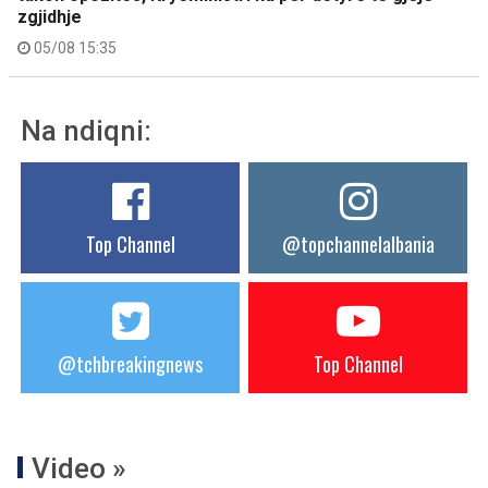
zgjidhje
05/08 15:35
Na ndiqni:
Top Channel
@topchannelalbania
@tchbreakingnews
Top Channel
Video »