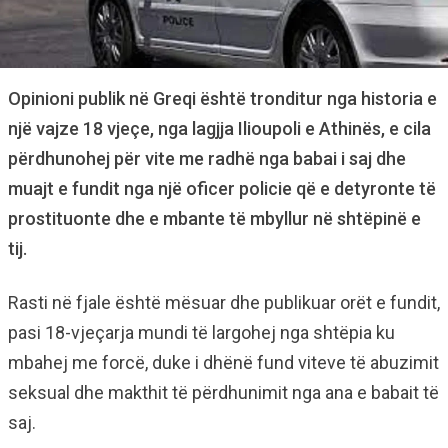
Opinioni publik në Greqi është tronditur nga historia e
një vajze 18 vjeçe, nga lagjja Ilioupoli e Athinës, e cila
përdhunohej për vite me radhë nga babai i saj dhe
muajt e fundit nga një oficer policie që e detyronte të
prostituonte dhe e mbante të mbyllur në shtëpinë e
tij.
Rasti në fjale është mësuar dhe publikuar orët e fundit,
pasi 18-vjeçarja mundi të largohej nga shtëpia ku
mbahej me forcë, duke i dhënë fund viteve të abuzimit
seksual dhe makthit të përdhunimit nga ana e babait të
saj.