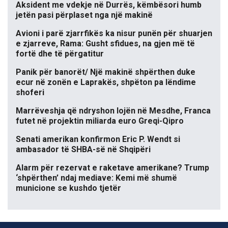
Aksident me vdekje në Durrës, këmbësori humb
jetën pasi përplaset nga një makinë
Avioni i parë zjarrfikës ka nisur punën për shuarjen
e zjarreve, Rama: Gusht sfidues, na gjen më të
fortë dhe të përgatitur
Panik për banorët/ Një makinë shpërthen duke
ecur në zonën e Laprakës, shpëton pa lëndime
shoferi
Marrëveshja që ndryshon lojën në Mesdhe, Franca
futet në projektin miliarda euro Greqi-Qipro
Senati amerikan konfirmon Eric P. Wendt si
ambasador të SHBA-së në Shqipëri
Alarm për rezervat e raketave amerikane? Trump
‘shpërthen’ ndaj mediave: Kemi më shumë
municione se kushdo tjetër