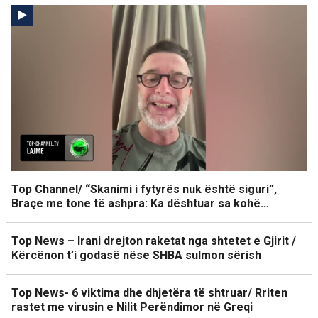
Top Channel/ “Skanimi i fytyrës nuk është siguri”,
Braçe me tone të ashpra: Ka dështuar sa kohë…
Top News – Irani drejton raketat nga shtetet e Gjirit /
Kërcënon t’i godasë nëse SHBA sulmon sërish
Top News- 6 viktima dhe dhjetëra të shtruar/ Rriten
rastet me virusin e Nilit Perëndimor në Greqi