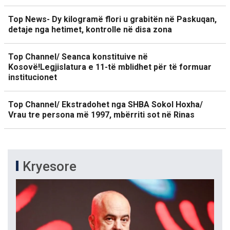
Top News- Dy kilogramë flori u grabitën në Paskuqan,
detaje nga hetimet, kontrolle në disa zona
Top Channel/ Seanca konstituive në
Kosovë!Legjislatura e 11-të mblidhet për të formuar
institucionet
Top Channel/ Ekstradohet nga SHBA Sokol Hoxha/
Vrau tre persona më 1997, mbërriti sot në Rinas
Kryesore