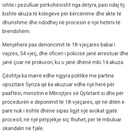
ishte i pezulluar përkohësisht nga detyra, pasi ndaj tij
kishte akuza të kolegëve për kërcënime dhe akte të
dhunshme dhe ndodhej në procesin e një hetimi të
brendshëm.
Menjëherë pas denoncimit të 18-vjeçares babai i
vajzës, 54 vjeç, dhe oficeri i policisë janë arrestuar dhe
janë çuar në prokurori, ku u janë dhënë mbi 14 akuza.
Çështja ka marrë edhe ngjyra politike me partine
opozitare Syriza që ka akuzuar edhe një herë për
paaftësi, ministrin e Mbrojtjes së Qytetarit si dhe për
procedurën e deponimit të 18-vjeçares, që në ditën e
parë nuk i është dhënë sipas ligjit një avokat gjatë
procesit, në një përpjekje siç thuhet, për të mbuluar
skandalin në fjalë.