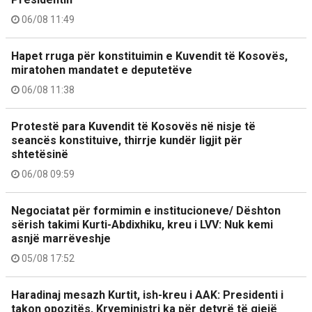
06/08 11:49
Hapet rruga për konstituimin e Kuvendit të Kosovës,
miratohen mandatet e deputetëve
06/08 11:38
Protestë para Kuvendit të Kosovës në nisje të
seancës konstituive, thirrje kundër ligjit për
shtetësinë
06/08 09:59
Negociatat për formimin e institucioneve/ Dështon
sërish takimi Kurti-Abdixhiku, kreu i LVV: Nuk kemi
asnjë marrëveshje
05/08 17:52
Haradinaj mesazh Kurtit, ish-kreu i AAK: Presidenti i
takon opozitës, Kryeministri ka për detyrë të gjejë