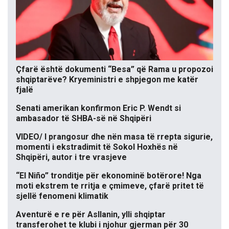
Çfarë është dokumenti “Besa” që Rama u propozoi
shqiptarëve? Kryeministri e shpjegon me katër
fjalë
Senati amerikan konfirmon Eric P. Wendt si
ambasador të SHBA-së në Shqipëri
VIDEO/ I prangosur dhe nën masa të rrepta sigurie,
momenti i ekstradimit të Sokol Hoxhës në
Shqipëri, autor i tre vrasjeve
“El Niño” tronditje për ekonominë botërore! Nga
moti ekstrem te rritja e çmimeve, çfarë pritet të
sjellë fenomeni klimatik
Aventurë e re për Asllanin, ylli shqiptar
transferohet te klubi i njohur gjerman për 30