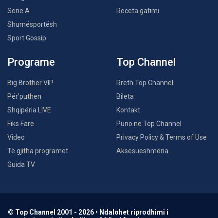
Serie A
Receta gatimi
Shumësportësh
Sport Gossip
Programe
Top Channel
Big Brother VIP
Rreth Top Channel
Për’puthen
Bileta
Shqipëria LIVE
Kontakt
Fiks Fare
Puno në Top Channel
Video
Privacy Policy & Terms of Use
Të gjitha programet
Aksesueshmëria
Guida TV
© Top Channel 2001 - 2026 • Ndalohet riprodhimi i