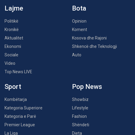
Lajme
Bota
Politikë
Opinion
Kronikë
Koment
Aktualitet
Kosova dhe Rajoni
Ekonomi
Shkencë dhe Teknologji
Sociale
Auto
Video
Top News LIVE
Sport
Pop News
Kombëtarja
Showbiz
Kategoria Superiore
Lifestyle
Kategoria e Parë
Fashion
Premier League
Shëndeti
La Liga
Dieta