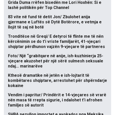
Grida Duma rrëfen bisedën me Lori Hoxhën: Si e
lashë politikën për Top Channel
83 vite në fund të detit Jon/ Zbulohet anija
gjermane e Luftës së Dytë Botërore, e vetmja e
llojit të saj në botë
Tronditëse në Greqi/ E detyroi të flinte me të nën
kërcënimin se do t’i vriste familjarët, 41-vjeçari
shqiptar përdhunon vajzën 9-vjeçare të partneres
Foto/ Një “grabitqare në anije, ish-kuzhinierja 25-
vjeçare akuzohet për një sërë sulmesh seksuale
ndaj… marinarëve
Kthesë dramatike në jetën e ish-lojtarit të
kombëtares shqiptare, arrestohet për shpërndarje
kokaine
Vendim i papritur/ Prindërit e 14-vjeçares së vrarë
nën masa të rrepta sigurie, i ndalohet t’i afrohen
familjes së autorit
SHBA pezullon importet e avokados nga Meksika,