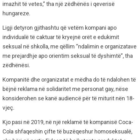
imazhit të vetes,” tha një zëdhënës i qeverisë
hungareze.
Ligji detyron gjithashtu që vetëm kompani apo
individualë të caktuar të kryejnë orët e edukimit
seksual në shkolla, me qëllim “ndalimin e organizatave
me prejardhje apo orientim seksual të dyshimtë”, tha
zëdhënësi.
Kompanitë dhe organizatat e mëdha do të ndalohen të
bëjnë reklama në solidaritet me personat gay, nëse
konsiderohen se kanë audiencë për të miturit nën 18-
vjeç.
Kjo pasi në 2019, në një reklamë të kompanisë Coca-
Cola shfaqeshin çifte të buzëqeshur homoseksualë,