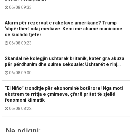
06/08 09:33
Alarm për rezervat e raketave amerikane? Trump
‘shpërthen’ ndaj mediave: Kemi më shumë municione
se kushdo tjetër
06/08 09:23
Skandal në kolegjin ushtarak britanik, katër gra akuza
për përdhunim dhe sulme seksuale: Ushtarët e rinj…
06/08 09:00
“El Niño” tronditje për ekonominë botërore! Nga moti
ekstrem te rritja e çmimeve, çfarë pritet të sjellë
fenomeni klimatik
06/08 08:22
Na ndiqni: