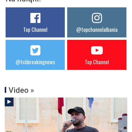
Top Channel
@topchannelalbania
@tchbreakingnews
Top Channel
Video »