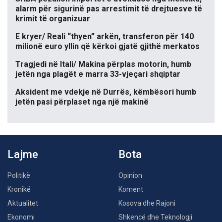
alarm për sigurinë pas arrestimit të drejtuesve të
krimit të organizuar
E kryer/ Reali “thyen” arkën, transferon për 140
milionë euro yllin që kërkoi gjatë gjithë merkatos
Tragjedi në Itali/ Makina përplas motorin, humb
jetën nga plagët e marra 33-vjeçari shqiptar
Aksident me vdekje në Durrës, këmbësori humb
jetën pasi përplaset nga një makinë
Lajme
Bota
Politikë
Opinion
Kronikë
Koment
Aktualitet
Kosova dhe Rajoni
Ekonomi
Shkencë dhe Teknologji