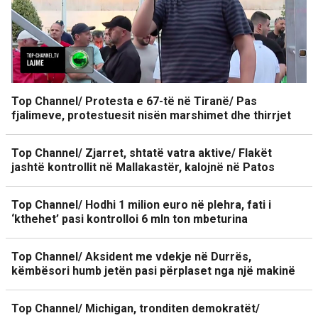
Top Channel/ Protesta e 67-të në Tiranë/ Pas
fjalimeve, protestuesit nisën marshimet dhe thirrjet
Top Channel/ Zjarret, shtatë vatra aktive/ Flakët
jashtë kontrollit në Mallakastër, kalojnë në Patos
Top Channel/ Hodhi 1 milion euro në plehra, fati i
‘kthehet’ pasi kontrolloi 6 mln ton mbeturina
Top Channel/ Aksident me vdekje në Durrës,
këmbësori humb jetën pasi përplaset nga një makinë
Top Channel/ Michigan, tronditen demokratët/