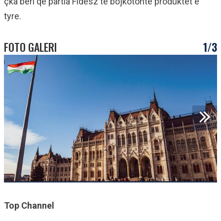
çka bëri që partia Fidesz të bojkotonte produktet e
tyre.
FOTO GALERI
1/3
Top Channel