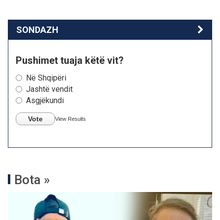
SONDAZH
Pushimet tuaja këtë vit?
Në Shqipëri
Jashtë vendit
Asgjëkundi
Vote
View Results
Bota »