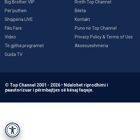
Big Brother VIP
Rreth Top Channel
Për’puthen
Bileta
Shqipëria LIVE
Kontakt
Fiks Fare
Puno në Top Channel
Video
Privacy Policy & Terms of Use
Të gjitha programet
Aksesueshmëria
Guida TV
© Top Channel 2001 - 2026 • Ndalohet riprodhimi i
paautorizuar i përmbajtjes së kësaj faqeje.
Accessibility