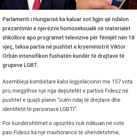
Parlamenti i Hungarisë ka kaluar sot ligjin që ndalon
prezantimin e njerëzve homoseksualë në materialet
shkollore apo programet televizive për fëmijët nën 18
vjeç, teksa partia në pushtet e kryeministrit Viktor
Orbán intensifikon fushatën kundër të drejtave të
grupeve LGBT.
Asembleja kombëtare kaloi legjislacionin me 157 vota
pro, megjithse një nga deputetët e partisë Fidesz në
pushtet e quajti planin “sulm ndaj të drejtave dhe
identitetit të personave LGBTI”.
Por kundërshtimet e opozitës nuk ndikuan në votë
pasi Fidesz ka një maxhorancë të shëndetshme,