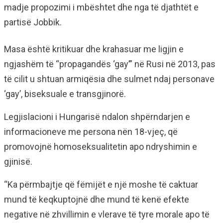
madje propozimi i mbështet dhe nga të djathtët e
partisë Jobbik.
Masa është kritikuar dhe krahasuar me ligjin e
ngjashëm të “propagandës ‘gay’” në Rusi në 2013, pas
të cilit u shtuan armiqësia dhe sulmet ndaj personave
‘gay’, biseksuale e transgjinorë.
Legjislacioni i Hungarisë ndalon shpërndarjen e
informacioneve me persona nën 18-vjeç, që
promovojnë homoseksualitetin apo ndryshimin e
gjinisë.
“Ka përmbajtje që fëmijët e një moshe të caktuar
mund të keqkuptojnë dhe mund të kenë efekte
negative në zhvillimin e vlerave të tyre morale apo të