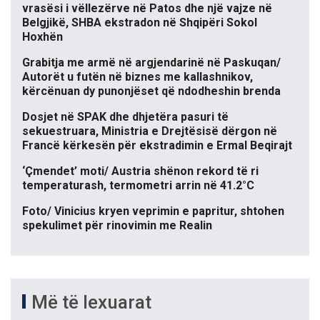
vrasësi i vëllezërve në Patos dhe një vajze në
Belgjikë, SHBA ekstradon në Shqipëri Sokol
Hoxhën
Grabitja me armë në argjendarinë në Paskuqan/
Autorët u futën në biznes me kallashnikov,
kërcënuan dy punonjëset që ndodheshin brenda
Dosjet në SPAK dhe dhjetëra pasuri të
sekuestruara, Ministria e Drejtësisë dërgon në
Francë kërkesën për ekstradimin e Ermal Beqirajt
‘Çmendet’ moti/ Austria shënon rekord të ri
temperaturash, termometri arrin në 41.2°C
Foto/ Vinicius kryen veprimin e papritur, shtohen
spekulimet për rinovimin me Realin
Më të lexuarat