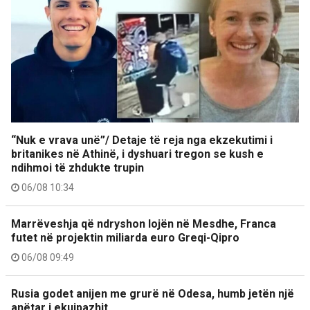
“Nuk e vrava unë”/ Detaje të reja nga ekzekutimi i
britanikes në Athinë, i dyshuari tregon se kush e
ndihmoi të zhdukte trupin
06/08 10:34
Marrëveshja që ndryshon lojën në Mesdhe, Franca
futet në projektin miliarda euro Greqi-Qipro
06/08 09:49
Rusia godet anijen me grurë në Odesa, humb jetën një
anëtar i ekuipazhit