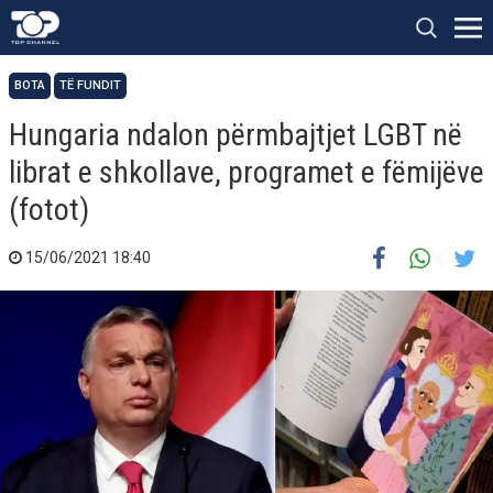
BOTA
TË FUNDIT
Hungaria ndalon përmbajtjet LGBT në
librat e shkollave, programet e fëmijëve
(fotot)
15/06/2021 18:40