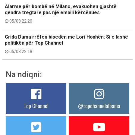
Alarme për bombë në Milano, evakuohen gjashtë
qendra tregtare pas një emaili kërcënues
05/08 22:20
Grida Duma rrëfen bisedën me Lori Hoxhën: Si e lashë
politikën për Top Channel
05/08 22:18
Na ndiqni:
Top Channel
@topchannelalbania