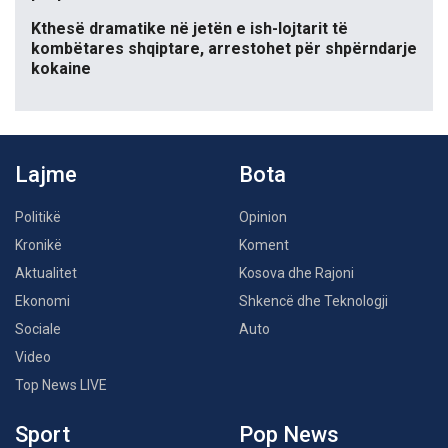
Kthesë dramatike në jetën e ish-lojtarit të
kombëtares shqiptare, arrestohet për shpërndarje
kokaine
Lajme
Bota
Politikë
Opinion
Kronikë
Koment
Aktualitet
Kosova dhe Rajoni
Ekonomi
Shkencë dhe Teknologji
Sociale
Auto
Video
Top News LIVE
Sport
Pop News