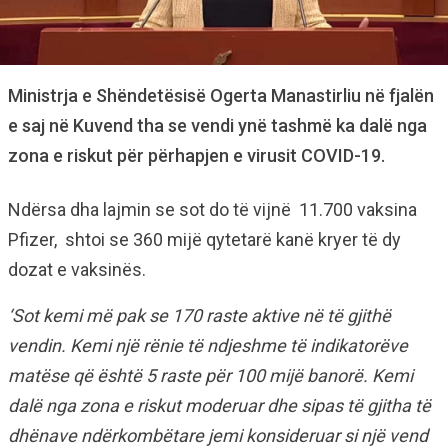
Ministrja e Shëndetësisë Ogerta Manastirliu në fjalën
e saj në Kuvend tha se vendi ynë tashmë ka dalë nga
zona e riskut për përhapjen e virusit COVID-19.
Ndërsa dha lajmin se sot do të vijnë 11.700 vaksina
Pfizer, shtoi se 360 mijë qytetarë kanë kryer të dy
dozat e vaksinës.
‘Sot kemi më pak se 170 raste aktive në të gjithë
vendin. Kemi një rënie të ndjeshme të indikatorëve
matëse që është 5 raste për 100 mijë banorë. Kemi
dalë nga zona e riskut moderuar dhe sipas të gjitha të
dhënave ndërkombëtare jemi konsideruar si një vend