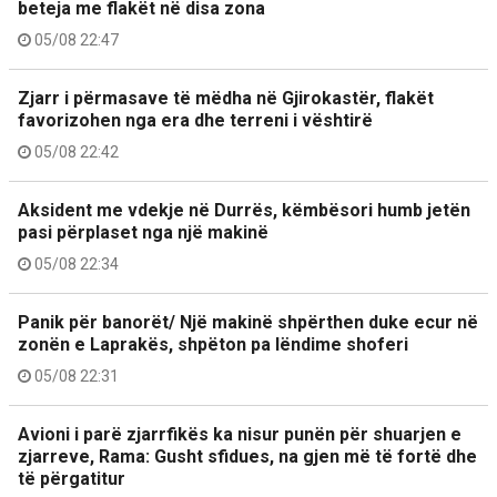
beteja me flakët në disa zona
05/08 22:47
Zjarr i përmasave të mëdha në Gjirokastër, flakët
favorizohen nga era dhe terreni i vështirë
05/08 22:42
Aksident me vdekje në Durrës, këmbësori humb jetën
pasi përplaset nga një makinë
05/08 22:34
Panik për banorët/ Një makinë shpërthen duke ecur në
zonën e Laprakës, shpëton pa lëndime shoferi
05/08 22:31
Avioni i parë zjarrfikës ka nisur punën për shuarjen e
zjarreve, Rama: Gusht sfidues, na gjen më të fortë dhe
të përgatitur