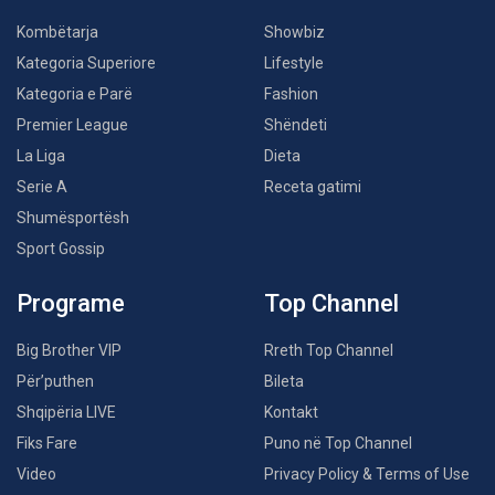
Kombëtarja
Showbiz
Kategoria Superiore
Lifestyle
Kategoria e Parë
Fashion
Premier League
Shëndeti
La Liga
Dieta
Serie A
Receta gatimi
Shumësportësh
Sport Gossip
Programe
Top Channel
Big Brother VIP
Rreth Top Channel
Për’puthen
Bileta
Shqipëria LIVE
Kontakt
Fiks Fare
Puno në Top Channel
Video
Privacy Policy & Terms of Use