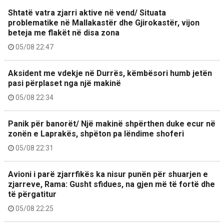
Shtatë vatra zjarri aktive në vend/ Situata
problematike në Mallakastër dhe Gjirokastër, vijon
beteja me flakët në disa zona
05/08 22:47
Aksident me vdekje në Durrës, këmbësori humb jetën
pasi përplaset nga një makinë
05/08 22:34
Panik për banorët/ Një makinë shpërthen duke ecur në
zonën e Laprakës, shpëton pa lëndime shoferi
05/08 22:31
Avioni i parë zjarrfikës ka nisur punën për shuarjen e
zjarreve, Rama: Gusht sfidues, na gjen më të fortë dhe
të përgatitur
05/08 22:25