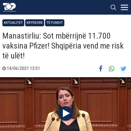
AKTUALITET
KRYESORE
TË FUNDIT
Manastirliu: Sot mbërrijnë 11.700
vaksina Pfizer! Shqipëria vend me risk
të ulët!
14/06/2021 13:51