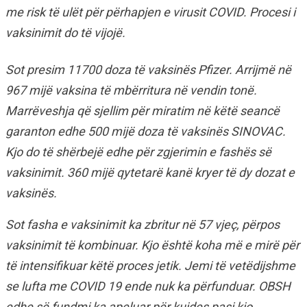
me risk të ulët për përhapjen e virusit COVID. Procesi i
vaksinimit do të vijojë.
Sot presim 11700 doza të vaksinës Pfizer. Arrijmë në
967 mijë vaksina të mbërritura në vendin tonë.
Marrëveshja që sjellim për miratim në këtë seancë
garanton edhe 500 mijë doza të vaksinës SINOVAC.
Kjo do të shërbejë edhe për zgjerimin e fashës së
vaksinimit. 360 mijë qytetarë kanë kryer të dy dozat e
vaksinës.
Sot fasha e vaksinimit ka zbritur në 57 vjeç, përpos
vaksinimit të kombinuar. Kjo është koha më e mirë për
të intensifikuar këtë proces jetik. Jemi të vetëdijshme
se lufta me COVID 19 ende nuk ka përfunduar. OBSH
edhe së fundmi ka apeluar për kujdes pasi kjo