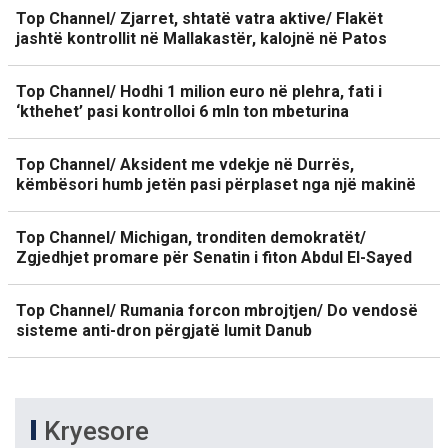
Top Channel/ Zjarret, shtatë vatra aktive/ Flakët
jashtë kontrollit në Mallakastër, kalojnë në Patos
Top Channel/ Hodhi 1 milion euro në plehra, fati i
‘kthehet’ pasi kontrolloi 6 mln ton mbeturina
Top Channel/ Aksident me vdekje në Durrës,
këmbësori humb jetën pasi përplaset nga një makinë
Top Channel/ Michigan, tronditen demokratët/
Zgjedhjet promare për Senatin i fiton Abdul El-Sayed
Top Channel/ Rumania forcon mbrojtjen/ Do vendosë
sisteme anti-dron përgjatë lumit Danub
Kryesore