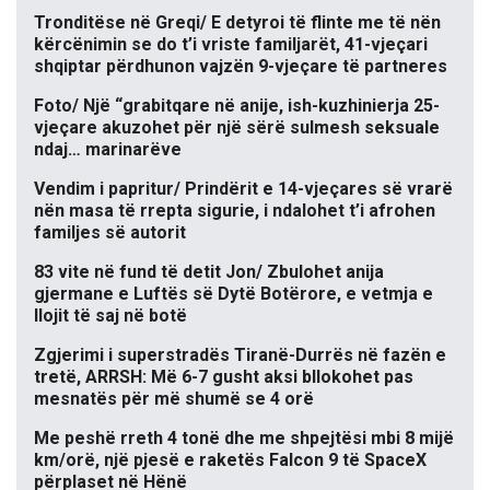
Tronditëse në Greqi/ E detyroi të flinte me të nën
kërcënimin se do t’i vriste familjarët, 41-vjeçari
shqiptar përdhunon vajzën 9-vjeçare të partneres
Foto/ Një “grabitqare në anije, ish-kuzhinierja 25-
vjeçare akuzohet për një sërë sulmesh seksuale
ndaj… marinarëve
Vendim i papritur/ Prindërit e 14-vjeçares së vrarë
nën masa të rrepta sigurie, i ndalohet t’i afrohen
familjes së autorit
83 vite në fund të detit Jon/ Zbulohet anija
gjermane e Luftës së Dytë Botërore, e vetmja e
llojit të saj në botë
Zgjerimi i superstradës Tiranë-Durrës në fazën e
tretë, ARRSH: Më 6-7 gusht aksi bllokohet pas
mesnatës për më shumë se 4 orë
Me peshë rreth 4 tonë dhe me shpejtësi mbi 8 mijë
km/orë, një pjesë e raketës Falcon 9 të SpaceX
përplaset në Hënë