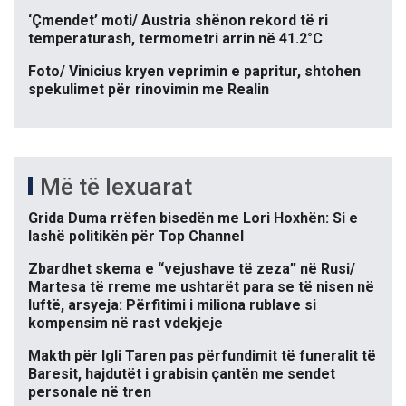
‘Çmendet’ moti/ Austria shënon rekord të ri
temperaturash, termometri arrin në 41.2°C
Foto/ Vinicius kryen veprimin e papritur, shtohen
spekulimet për rinovimin me Realin
Më të lexuarat
Grida Duma rrëfen bisedën me Lori Hoxhën: Si e
lashë politikën për Top Channel
Zbardhet skema e “vejushave të zeza” në Rusi/
Martesa të rreme me ushtarët para se të nisen në
luftë, arsyeja: Përfitimi i miliona rublave si
kompensim në rast vdekjeje
Makth për Igli Taren pas përfundimit të funeralit të
Baresit, hajdutët i grabisin çantën me sendet
personale në tren