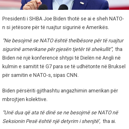
Presidenti i SHBA Joe Biden thotë se ai e sheh NATO-
n si jetësore për të ruajtur sigurinë e Amerikës.
“Ne besojmë se NATO është thelbësore për të ruajtur
sigurinë amerikane për pjesën tjetër të shekullit”
, tha
Biden në një konferencë shtypi të Dielën në Angli në
kulmin e samitit të G7 para se të udhëtonte në Bruksel
për samitin e NATO-s, sipas CNN.
Biden përsëriti gjithashtu angazhimin amerikan për
mbrojtjen kolektive.
“Unë dua që ata të dinë se ne besojmë se NATO në
Seksionin Pesë është një detyrim i shenjtë’,
tha ai.