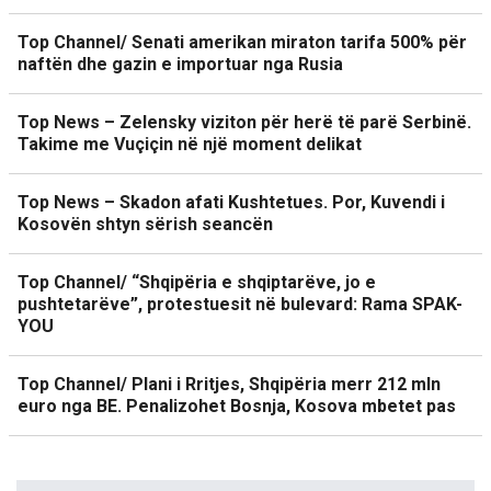
Top Channel/ Senati amerikan miraton tarifa 500% për
naftën dhe gazin e importuar nga Rusia
Top News – Zelensky viziton për herë të parë Serbinë.
Takime me Vuçiçin në një moment delikat
Top News – Skadon afati Kushtetues. Por, Kuvendi i
Kosovën shtyn sërish seancën
Top Channel/ “Shqipëria e shqiptarëve, jo e
pushtetarëve”, protestuesit në bulevard: Rama SPAK-
YOU
Top Channel/ Plani i Rritjes, Shqipëria merr 212 mln
euro nga BE. Penalizohet Bosnja, Kosova mbetet pas