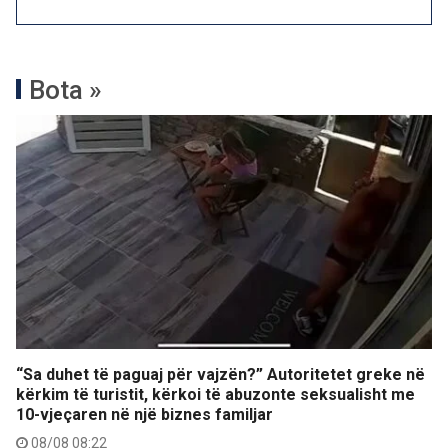
Bota »
“Sa duhet të paguaj për vajzën?” Autoritetet greke në
kërkim të turistit, kërkoi të abuzonte seksualisht me
10-vjeçaren në një biznes familjar
08/08 08:22