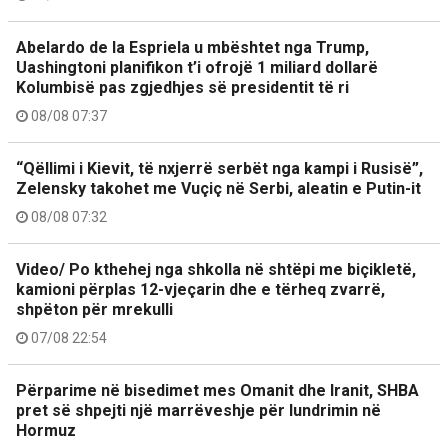
Abelardo de la Espriela u mbështet nga Trump,
Uashingtoni planifikon t’i ofrojë 1 miliard dollarë
Kolumbisë pas zgjedhjes së presidentit të ri
08/08 07:37
“Qëllimi i Kievit, të nxjerrë serbët nga kampi i Rusisë”,
Zelensky takohet me Vuçiç në Serbi, aleatin e Putin-it
08/08 07:32
Video/ Po kthehej nga shkolla në shtëpi me biçikletë,
kamioni përplas 12-vjeçarin dhe e tërheq zvarrë,
shpëton për mrekulli
07/08 22:54
Përparime në bisedimet mes Omanit dhe Iranit, SHBA
pret së shpejti një marrëveshje për lundrimin në
Hormuz