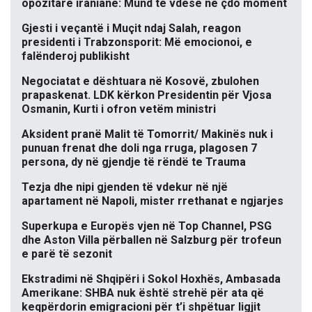
opozitare iraniane: Mund të vdesë në çdo moment
Gjesti i veçantë i Muçit ndaj Salah, reagon
presidenti i Trabzonsporit: Më emocionoi, e
falënderoj publikisht
Negociatat e dështuara në Kosovë, zbulohen
prapaskenat. LDK kërkon Presidentin për Vjosa
Osmanin, Kurti i ofron vetëm ministri
Aksident pranë Malit të Tomorrit/ Makinës nuk i
punuan frenat dhe doli nga rruga, plagosen 7
persona, dy në gjendje të rëndë te Trauma
Tezja dhe nipi gjenden të vdekur në një
apartament në Napoli, mister rrethanat e ngjarjes
Superkupa e Europës vjen në Top Channel, PSG
dhe Aston Villa përballen në Salzburg për trofeun
e parë të sezonit
Ekstradimi në Shqipëri i Sokol Hoxhës, Ambasada
Amerikane: SHBA nuk është strehë për ata që
keqpërdorin emigracioni për t’i shpëtuar ligjit