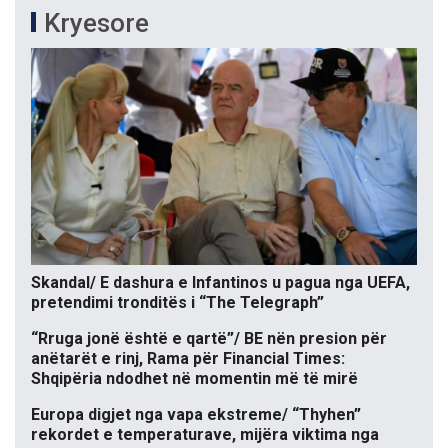
Kryesore
Skandal/ E dashura e Infantinos u pagua nga UEFA,
pretendimi tronditës i “The Telegraph”
“Rruga jonë është e qartë”/ BE nën presion për
anëtarët e rinj, Rama për Financial Times:
Shqipëria ndodhet në momentin më të mirë
Europa digjet nga vapa ekstreme/ “Thyhen”
rekordet e temperaturave, mijëra viktima nga