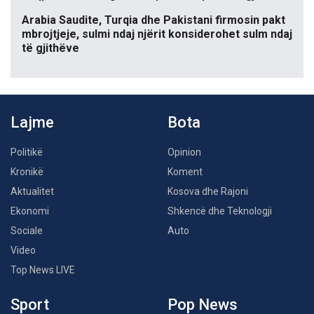
Arabia Saudite, Turqia dhe Pakistani firmosin pakt
mbrojtjeje, sulmi ndaj njërit konsiderohet sulm ndaj
të gjithëve
Lajme
Bota
Politikë
Opinion
Kronikë
Koment
Aktualitet
Kosova dhe Rajoni
Ekonomi
Shkencë dhe Teknologji
Sociale
Auto
Video
Top News LIVE
Sport
Pop News