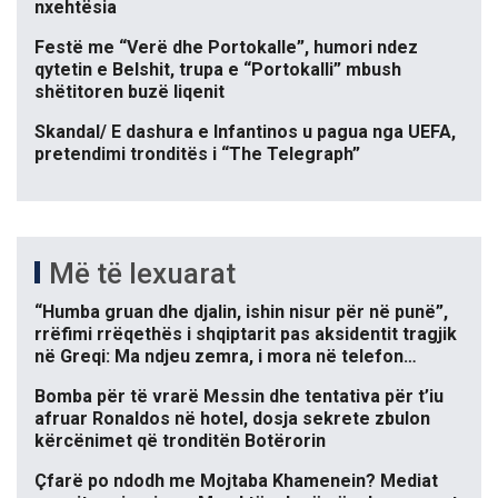
nxehtësia
Festë me “Verë dhe Portokalle”, humori ndez
qytetin e Belshit, trupa e “Portokalli” mbush
shëtitoren buzë liqenit
Skandal/ E dashura e Infantinos u pagua nga UEFA,
pretendimi tronditës i “The Telegraph”
Më të lexuarat
“Humba gruan dhe djalin, ishin nisur për në punë”,
rrëfimi rrëqethës i shqiptarit pas aksidentit tragjik
në Greqi: Ma ndjeu zemra, i mora në telefon…
Bomba për të vrarë Messin dhe tentativa për t’iu
afruar Ronaldos në hotel, dosja sekrete zbulon
kërcënimet që tronditën Botërorin
Çfarë po ndodh me Mojtaba Khamenein? Mediat