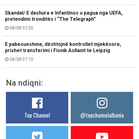
Skandal/ E dashura e Infantinos u pagua nga UEFA,
pretendimi tronditës i “The Telegraph”
08/08 07:20
E pabesueshme, dështojnë kontrollet mjekësore,
prishet transferimi i Fisnik Asllanit te Leipzig
08/08 07:10
Na ndiqni:
Top Channel
@topchannelalbania