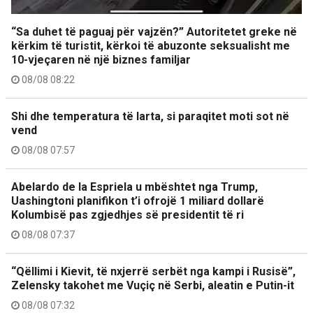
“Sa duhet të paguaj për vajzën?” Autoritetet greke në
kërkim të turistit, kërkoi të abuzonte seksualisht me
10-vjeçaren në një biznes familjar
08/08 08:22
Shi dhe temperatura të larta, si paraqitet moti sot në
vend
08/08 07:57
Abelardo de la Espriela u mbështet nga Trump,
Uashingtoni planifikon t’i ofrojë 1 miliard dollarë
Kolumbisë pas zgjedhjes së presidentit të ri
08/08 07:37
“Qëllimi i Kievit, të nxjerrë serbët nga kampi i Rusisë”,
Zelensky takohet me Vuçiç në Serbi, aleatin e Putin-it
08/08 07:32