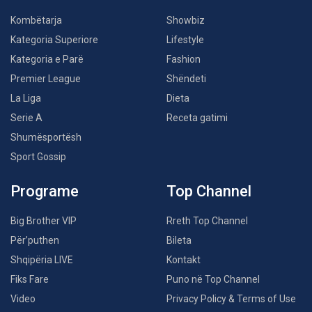
Kombëtarja
Showbiz
Kategoria Superiore
Lifestyle
Kategoria e Parë
Fashion
Premier League
Shëndeti
La Liga
Dieta
Serie A
Receta gatimi
Shumësportësh
Sport Gossip
Programe
Top Channel
Big Brother VIP
Rreth Top Channel
Për’puthen
Bileta
Shqipëria LIVE
Kontakt
Fiks Fare
Puno në Top Channel
Video
Privacy Policy & Terms of Use