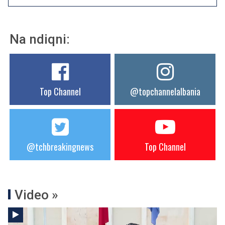
Na ndiqni:
Top Channel
@topchannelalbania
@tchbreakingnews
Top Channel
Video »