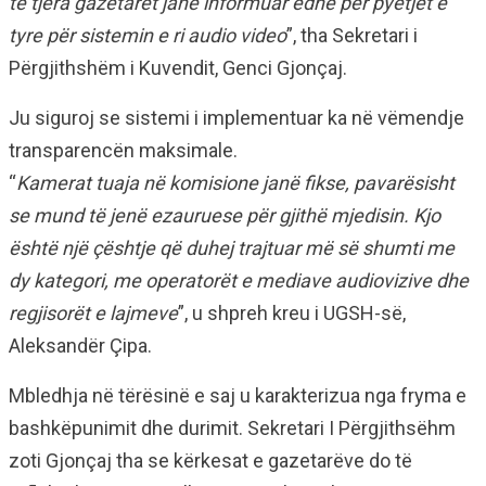
të tjera gazetarët janë informuar edhe për pyetjet e
tyre për sistemin e ri audio video
”, tha Sekretari i
Përgjithshëm i Kuvendit, Genci Gjonçaj.
Ju siguroj se sistemi i implementuar ka në vëmendje
transparencën maksimale.
“
Kamerat tuaja në komisione janë fikse, pavarësisht
se mund të jenë ezauruese për gjithë mjedisin. Kjo
është një çështje që duhej trajtuar më së shumti me
dy kategori, me operatorët e mediave audiovizive dhe
regjisorët e lajmeve
”, u shpreh kreu i UGSH-së,
Aleksandër Çipa.
Mbledhja në tërësinë e saj u karakterizua nga fryma e
bashkëpunimit dhe durimit. Sekretari I Përgjithsëhm
zoti Gjonçaj tha se kërkesat e gazetarëve do të