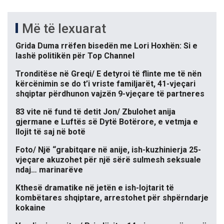
Më të lexuarat
Grida Duma rrëfen bisedën me Lori Hoxhën: Si e
lashë politikën për Top Channel
Tronditëse në Greqi/ E detyroi të flinte me të nën
kërcënimin se do t’i vriste familjarët, 41-vjeçari
shqiptar përdhunon vajzën 9-vjeçare të partneres
83 vite në fund të detit Jon/ Zbulohet anija
gjermane e Luftës së Dytë Botërore, e vetmja e
llojit të saj në botë
Foto/ Një “grabitqare në anije, ish-kuzhinierja 25-
vjeçare akuzohet për një sërë sulmesh seksuale
ndaj… marinarëve
Kthesë dramatike në jetën e ish-lojtarit të
kombëtares shqiptare, arrestohet për shpërndarje
kokaine