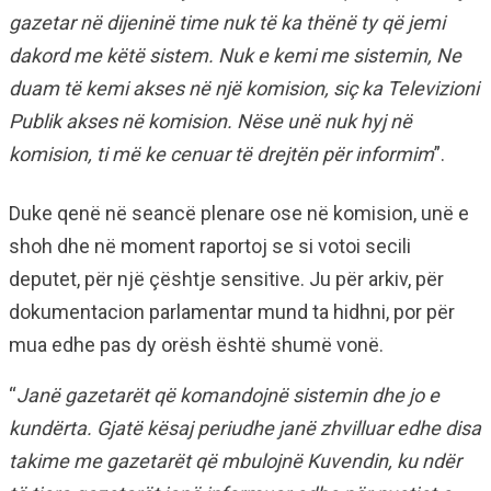
gazetar në dijeninë time nuk të ka thënë ty që jemi
dakord me këtë sistem. Nuk e kemi me sistemin, Ne
duam të kemi akses në një komision, siç ka Televizioni
Publik akses në komision. Nëse unë nuk hyj në
komision, ti më ke cenuar të drejtën për informim
”.
Duke qenë në seancë plenare ose në komision, unë e
shoh dhe në moment raportoj se si votoi secili
deputet, për një çështje sensitive. Ju për arkiv, për
dokumentacion parlamentar mund ta hidhni, por për
mua edhe pas dy orësh është shumë vonë.
“
Janë gazetarët që komandojnë sistemin dhe jo e
kundërta. Gjatë kësaj periudhe janë zhvilluar edhe disa
takime me gazetarët që mbulojnë Kuvendin, ku ndër