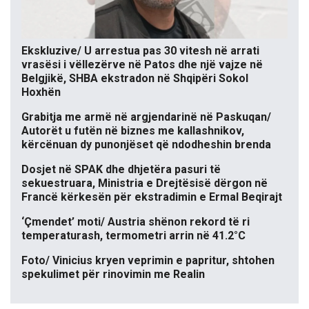
Ekskluzive/ U arrestua pas 30 vitesh në arrati
vrasësi i vëllezërve në Patos dhe një vajze në
Belgjikë, SHBA ekstradon në Shqipëri Sokol
Hoxhën
Grabitja me armë në argjendarinë në Paskuqan/
Autorët u futën në biznes me kallashnikov,
kërcënuan dy punonjëset që ndodheshin brenda
Dosjet në SPAK dhe dhjetëra pasuri të
sekuestruara, Ministria e Drejtësisë dërgon në
Francë kërkesën për ekstradimin e Ermal Beqirajt
‘Çmendet’ moti/ Austria shënon rekord të ri
temperaturash, termometri arrin në 41.2°C
Foto/ Vinicius kryen veprimin e papritur, shtohen
spekulimet për rinovimin me Realin