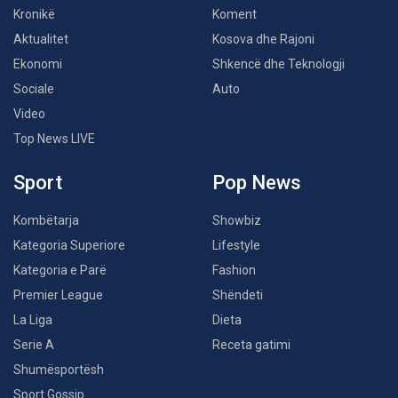
Kronikë
Koment
Aktualitet
Kosova dhe Rajoni
Ekonomi
Shkencë dhe Teknologji
Sociale
Auto
Video
Top News LIVE
Sport
Pop News
Kombëtarja
Showbiz
Kategoria Superiore
Lifestyle
Kategoria e Parë
Fashion
Premier League
Shëndeti
La Liga
Dieta
Serie A
Receta gatimi
Shumësportësh
Sport Gossip