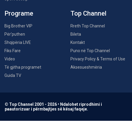
Programe
Top Channel
Big Brother VIP
Rreth Top Channel
Për’puthen
Bileta
Shqipëria LIVE
Kontakt
Fiks Fare
Puno në Top Channel
Video
Privacy Policy & Terms of Use
Të gjitha programet
Aksesueshmëria
Guida TV
© Top Channel 2001 - 2026 • Ndalohet riprodhimi i
paautorizuar i përmbajtjes së kësaj faqeje.