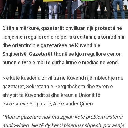
Ditën e mërkurë, gazetarët zhvilluan një protestë në
lidhje me rregulloren e re për akreditimin, akomodimin
dhe orientimin e gazetarëve në Kuvendin e
Shqipërisë. Gazetarët thonë se kjo rregullore cenon
punën e tyre e mbi të gjitha lirinë e medias në vend.
Në këtë kuadër u zhvillua në Kuvend një mbledhje me
gazetarët, Sekretarin e Përgjithshëm dhe zyrën e
shtypit të Kuvendit si dhe kreun e Unionit të
Gazetarëve Shqiptarë, Aleksandër Çipën.
“
Mua si gazetare nuk ma zgjidh këtë problem sistemi
audio-video. Ne të dy kemi biseduar shpesh, por asnjë