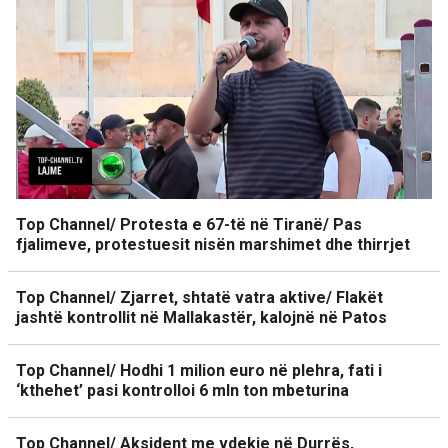
Top Channel/ Protesta e 67-të në Tiranë/ Pas
fjalimeve, protestuesit nisën marshimet dhe thirrjet
Top Channel/ Zjarret, shtatë vatra aktive/ Flakët
jashtë kontrollit në Mallakastër, kalojnë në Patos
Top Channel/ Hodhi 1 milion euro në plehra, fati i
‘kthehet’ pasi kontrolloi 6 mln ton mbeturina
Top Channel/ Aksident me vdekje në Durrës,