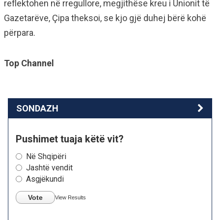
reflektohen në rregullore, megjithëse kreu i Unionit të
Gazetarëve, Çipa theksoi, se kjo gjë duhej bërë kohë
përpara.
Top Channel
SONDAZH
Pushimet tuaja këtë vit?
Në Shqipëri
Jashtë vendit
Asgjëkundi
Vote
View Results