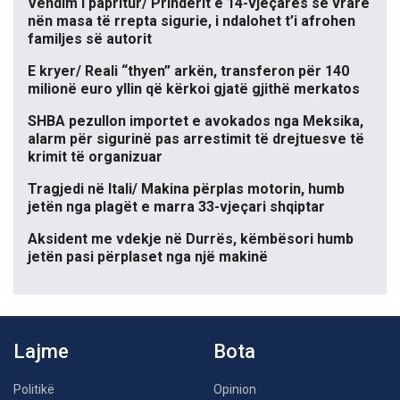
Vendim i papritur/ Prindërit e 14-vjeçares së vrarë
nën masa të rrepta sigurie, i ndalohet t’i afrohen
familjes së autorit
E kryer/ Reali “thyen” arkën, transferon për 140
milionë euro yllin që kërkoi gjatë gjithë merkatos
SHBA pezullon importet e avokados nga Meksika,
alarm për sigurinë pas arrestimit të drejtuesve të
krimit të organizuar
Tragjedi në Itali/ Makina përplas motorin, humb
jetën nga plagët e marra 33-vjeçari shqiptar
Aksident me vdekje në Durrës, këmbësori humb
jetën pasi përplaset nga një makinë
Lajme
Bota
Politikë
Opinion