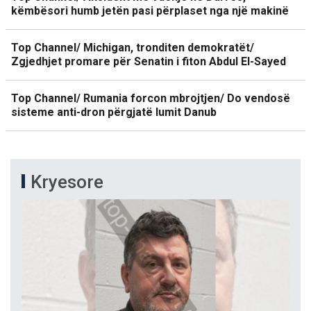
këmbësori humb jetën pasi përplaset nga një makinë
Top Channel/ Michigan, tronditen demokratët/
Zgjedhjet promare për Senatin i fiton Abdul El-Sayed
Top Channel/ Rumania forcon mbrojtjen/ Do vendosë
sisteme anti-dron përgjatë lumit Danub
Kryesore