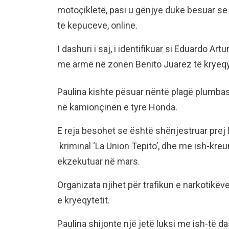
motoçikletë, pasi u gënjye duke besuar se 
te kepuceve, online.
I dashuri i saj, i identifikuar si Eduardo Ar
me armë në zonën Benito Juarez të kryeqy
Paulina kishte pësuar nëntë plagë plumbas
në kamionçinën e tyre Honda.
E reja besohet se është shënjestruar prej 
kriminal ‘La Union Tepito’, dhe me ish-kreun 
ekzekutuar në mars.
Organizata njihet për trafikun e narkotikëv
e kryeqytetit.
Paulina shijonte një jetë luksi me ish-të d