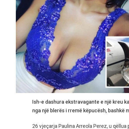
Ish-e dashura ekstravagante e një kreu k
nga një blerës i rremë këpucësh, bashkë me
26 vjeçarja Paulina Arreola Perez, u qëllua