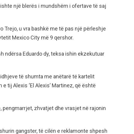
ishte një blerës i mundshëm i ofertave të saj
turo Trejo, u vra bashkë me të pas një përleshje
tetit Mexico City më 9 qershor.
h ndërsa Eduardo dy, teksa ishin ekzekutuar
lidhjeve të shumta me anëtarë të kartelit
e tij Alexis ‘El Alexis’ Martinez, që është
e, pengmarrjet, zhvatjet dhe vrasjet në rajonin
ashurin gangster, të cilën e reklamonte shpesh