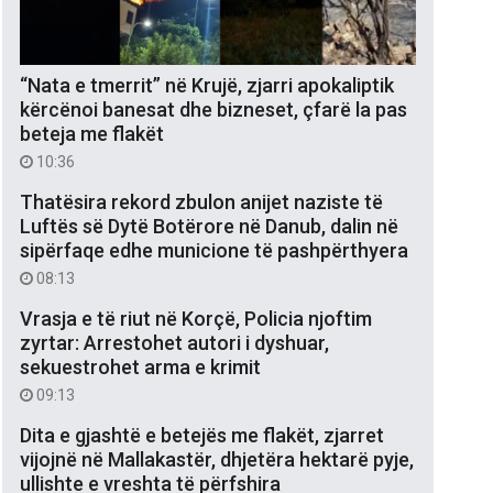
“Nata e tmerrit” në Krujë, zjarri apokaliptik
kërcënoi banesat dhe bizneset, çfarë la pas
beteja me flakët
10:36
Thatësira rekord zbulon anijet naziste të
Luftës së Dytë Botërore në Danub, dalin në
sipërfaqe edhe municione të pashpërthyera
08:13
Vrasja e të riut në Korçë, Policia njoftim
zyrtar: Arrestohet autori i dyshuar,
sekuestrohet arma e krimit
09:13
Dita e gjashtë e betejës me flakët, zjarret
vijojnë në Mallakastër, dhjetëra hektarë pyje,
ullishte e vreshta të përfshira