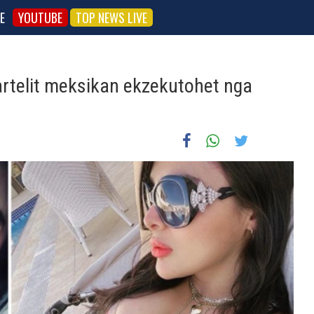
E
YOUTUBE
TOP NEWS LIVE
artelit meksikan ekzekutohet nga