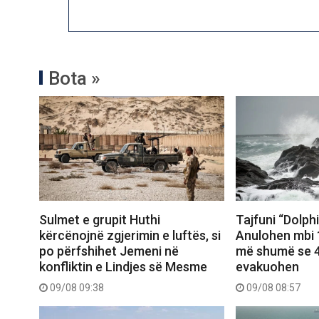
Bota »
Sulmet e grupit Huthi
Tajfuni “Dolph
kërcënojnë zgjerimin e luftës, si
Anulohen mbi 1
po përfshihet Jemeni në
më shumë se 4
konfliktin e Lindjes së Mesme
evakuohen
09/08 09:38
09/08 08:57