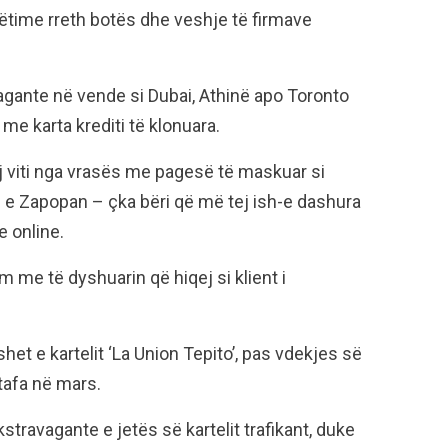
dhëtime rreth botës dhe veshje të firmave
agante në vende si Dubai, Athinë apo Toronto
me karta krediti të klonuara.
j viti nga vrasës me pagesë të maskuar si
 e Zapopan – çka bëri që më tej ish-e dashura
e online.
im me të dyshuarin që hiqej si klient i
het e kartelit ‘La Union Tepito’, pas vdekjes së
stafa në mars.
stravagante e jetës së kartelit trafikant, duke