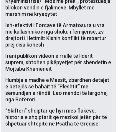
Kryeministrisë/ “Mos më prek”, protestuesja
bllokon vendin e fjalimeve. Mbyllet me
marshim në kryeqytet
Ish-efektivi i Forcave të Armatosura u vra
me kallashnikov nga shoku i fëmijërisë, zv.
drejtori i Hetimit: Kishin konflikt të mbartur
prej disa kohësh
Irani publikon videon e rrallë të liderit
suprem, shtohen pikëpyetjet për shëndetin e
Mojtaba Khameneit
Humbja e madhe e Messit, zbardhen detajet
e betejës së babait të “Pleshtit” me
sëmundjen e rëndë: Leo mendoi të largohej
nga Botërori
“Skifteri” shqiptar që hyri mes flakëve,
historia e shqiptarit që rrezikoi jetën për të
shpëtuar shtëpitë në Psatha të Greqisë