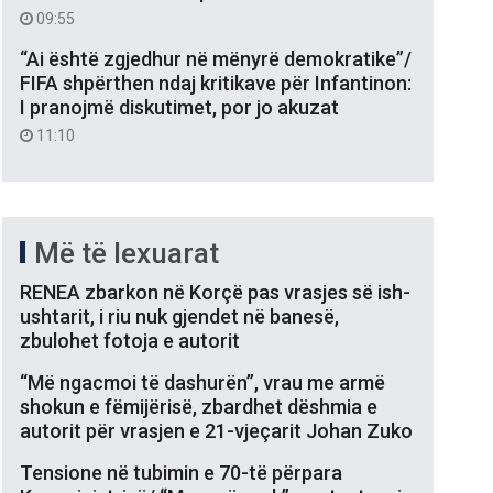
09:55
“Ai është zgjedhur në mënyrë demokratike”/
FIFA shpërthen ndaj kritikave për Infantinon:
I pranojmë diskutimet, por jo akuzat
11:10
Më të lexuarat
RENEA zbarkon në Korçë pas vrasjes së ish-
ushtarit, i riu nuk gjendet në banesë,
zbulohet fotoja e autorit
“Më ngacmoi të dashurën”, vrau me armë
shokun e fëmijërisë, zbardhet dëshmia e
autorit për vrasjen e 21-vjeçarit Johan Zuko
Tensione në tubimin e 70-të përpara