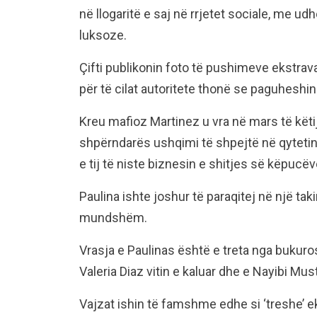
në llogaritë e saj në rrjetet sociale, me u
luksoze.
Çifti publikonin foto të pushimeve ekstrav
për të cilat autoritete thonë se paguheshin 
Kreu mafioz Martinez u vra në mars të këti
shpërndarës ushqimi të shpejtë në qytetin
e tij të niste biznesin e shitjes së këpucëv
Paulina ishte joshur të paraqitej në një tak
mundshëm.
Vrasja e Paulinas është e treta nga bukuros
Valeria Diaz vitin e kaluar dhe e Nayibi Mu
Vajzat ishin të famshme edhe si ‘treshe’ ek