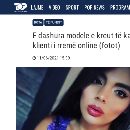
LAJME
VIDEO
SPORT
POP NEWS
PROGRAM
BOTA
TË FUNDIT
E dashura modele e kreut të k
klienti i rremë online (fotot)
11/06/2021 15:39