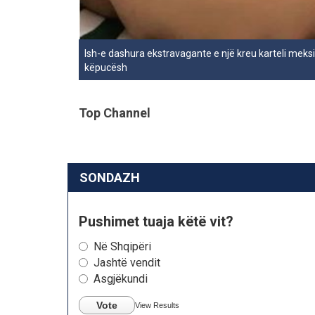
Ish-e dashura ekstravagante e një kreu karteli meks
këpucësh
Top Channel
SONDAZH
Pushimet tuaja këtë vit?
Në Shqipëri
Jashtë vendit
Asgjëkundi
Vote
View Results