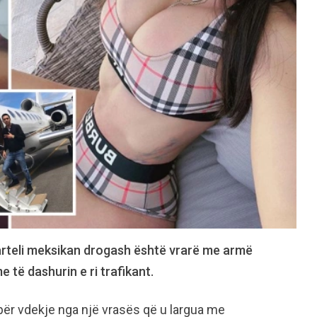
arteli meksikan drogash është vrarë me armë
 të dashurin e ri trafikant.
 për vdekje nga një vrasës që u largua me