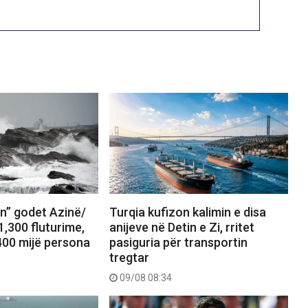
in” godet Azinë/
Turqia kufizon kalimin e disa
,300 fluturime,
anijeve në Detin e Zi, rritet
00 mijë persona
pasiguria për transportin
tregtar
09/08 08:34