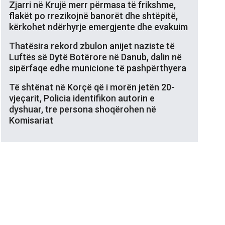
Zjarri në Krujë merr përmasa të frikshme,
flakët po rrezikojnë banorët dhe shtëpitë,
kërkohet ndërhyrje emergjente dhe evakuim
Thatësira rekord zbulon anijet naziste të
Luftës së Dytë Botërore në Danub, dalin në
sipërfaqe edhe municione të pashpërthyera
Të shtënat në Korçë që i morën jetën 20-
vjeçarit, Policia identifikon autorin e
dyshuar, tre persona shoqërohen në
Komisariat