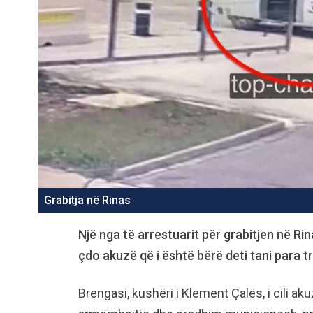
Grabitja në Rinas
Një nga të arrestuarit për grabitjen në Ri
çdo akuzë që i është bërë deti tani para t
Brengasi, kushëri i Klement Çalës, i cili ak