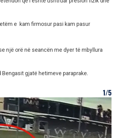
tendon që i është ushtruar presion fizik dhe
vetëm e kam firmosur pasi kam pasur
 se një orë në seancën me dyer të mbyllura
 Bengasit gjatë hetimeve paraprake.
1/5