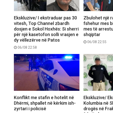
Ekskluzive/ I ekstraduar pas 30
Zbulohet një r
vitesh, Top Channel zbardh
fshehur mes bi
dosjen e Sokol Hoxhës: Si sherri
mes të arrest
për një kasetofon solli vrasjen e
shqiptar
dy vëllezërve në Patos
06/08 22:55
06/08 22:58
Konflikt me stafin e hotelit në
Ekskluzive/ E
Dhërmi, shpallet në kërkim ish-
Kolumbia në Shq
zyrtari i policisë
drogës në Frak