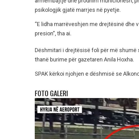
armëmbajtje dhe prodhim municionesh, pre
psikologjik gjatë marrjes në pyetje.
“E lidha marrëveshjen me drejtësinë dhe 
presion”, tha ai.
Dëshmitari i drejtësisë foli për më shumë
thanë burime për gazetaren Anila Hoxha.
SPAK kërkoi njohjen e dëshmisë se Alkond
FOTO GALERI