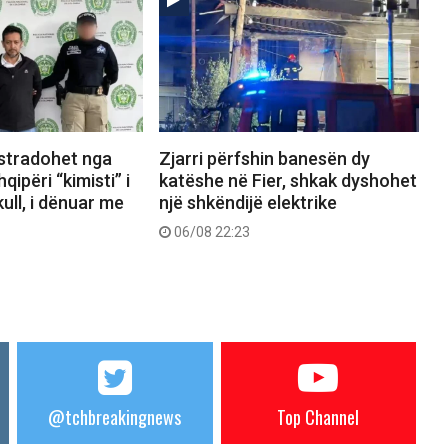
kstradohet nga
Zjarri përfshin banesën dy
ipëri “kimisti” i
katëshe në Fier, shkak dyshohet
ull, i dënuar me
një shkëndijë elektrike
06/08 22:23
@tchbreakingnews
Top Channel