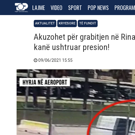
LAJME
VIDEO
SPORT
POP NEWS
PROGRAM
AKTUALITET
KRYESORE
TË FUNDIT
Akuzohet për grabitjen në Rina
kanë ushtruar presion!
09/06/2021 15:55