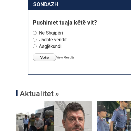
SONDAZH
Pushimet tuaja këtë vit?
Në Shqipëri
Jashtë vendit
Asgjëkundi
Vote
View Results
Aktualitet »