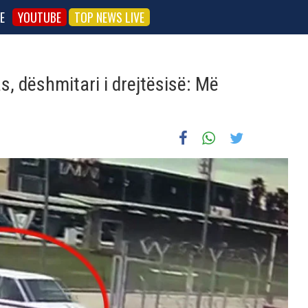
E
YOUTUBE
TOP NEWS LIVE
s, dëshmitari i drejtësisë: Më