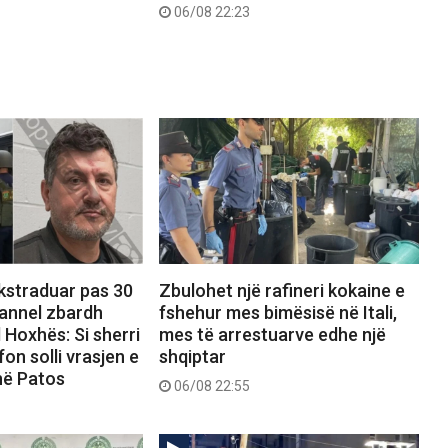
06/08 22:23
ekstraduar pas 30
Zbulohet një rafineri kokaine e
hannel zbardh
fshehur mes bimësisë në Itali,
 Hoxhës: Si sherri
mes të arrestuarve edhe një
on solli vrasjen e
shqiptar
në Patos
06/08 22:55