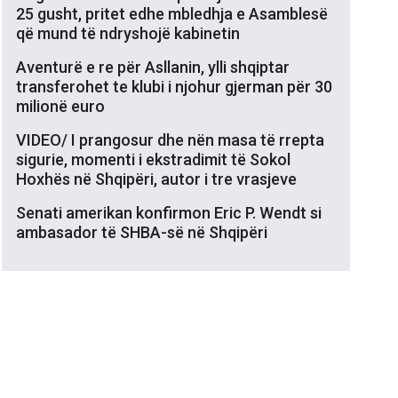
25 gusht, pritet edhe mbledhja e Asamblesë
që mund të ndryshojë kabinetin
Aventurë e re për Asllanin, ylli shqiptar
transferohet te klubi i njohur gjerman për 30
milionë euro
VIDEO/ I prangosur dhe nën masa të rrepta
sigurie, momenti i ekstradimit të Sokol
Hoxhës në Shqipëri, autor i tre vrasjeve
Senati amerikan konfirmon Eric P. Wendt si
ambasador të SHBA-së në Shqipëri