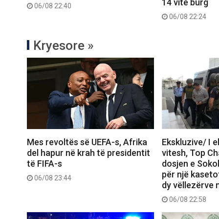
14 vite burg
06/08 22:40
06/08 22:24
Kryesore »
Mes revoltës së UEFA-s, Afrika
Ekskluzive/ I 
del hapur në krah të presidentit
vitesh, Top C
të FIFA-s
dosjen e Sokol
për një kasetof
06/08 23:44
dy vëllezërve 
06/08 22:58