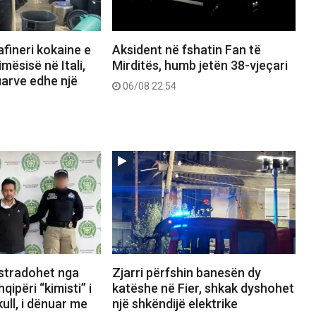
afineri kokaine e
Aksident në fshatin Fan të
mësisë në Itali,
Mirditës, humb jetën 38-vjeçari
uarve edhe një
06/08 22:54
kstradohet nga
Zjarri përfshin banesën dy
ipëri “kimisti” i
katëshe në Fier, shkak dyshohet
ull, i dënuar me
një shkëndijë elektrike