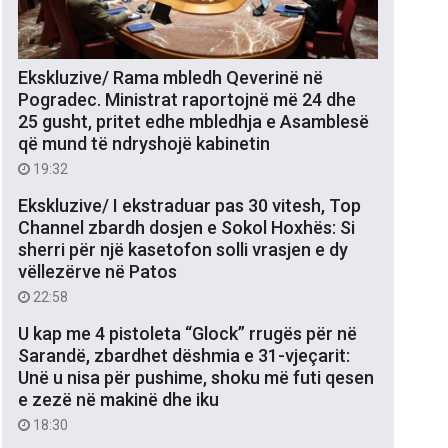
Ekskluzive/ Rama mbledh Qeverinë në
Pogradec. Ministrat raportojnë më 24 dhe
25 gusht, pritet edhe mbledhja e Asamblesë
që mund të ndryshojë kabinetin
19:32
Ekskluzive/ I ekstraduar pas 30 vitesh, Top
Channel zbardh dosjen e Sokol Hoxhës: Si
sherri për një kasetofon solli vrasjen e dy
vëllezërve në Patos
22:58
U kap me 4 pistoleta “Glock” rrugës për në
Sarandë, zbardhet dëshmia e 31-vjeçarit:
Unë u nisa për pushime, shoku më futi qesen
e zezë në makinë dhe iku
18:30