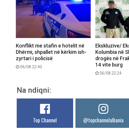
Konflikt me stafin e hotelit në
Ekskluzive/ E
Dhërmi, shpallet në kërkim ish-
Kolumbia në Shq
zyrtari i policisë
drogës në Frak
14 vite burg
06/08 22:40
06/08 22:24
Na ndiqni:
Top Channel
@topchannelalbania