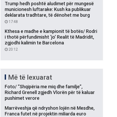
Trump hedh poshtë aludimet për mungesë
municionesh luftarake: Kush ka publikuar
deklarata tradhtare, të dënohet me burg
17:48
Kthesa e madhe e kampionit të botës/ Rodri
i thotë përfundimisht ‘jo’ Realit të Madridit,
zgjodhi kalimin te Barcelona
20:12
Më të lexuarat
Foto/ “Shqipëria me miq dhe familje”,
Richard Grenell zgjedh Vlorën për të kaluar
pushimet verore
Marrëveshja që ndryshon lojën në Mesdhe,
Franca futet në projektin miliarda euro