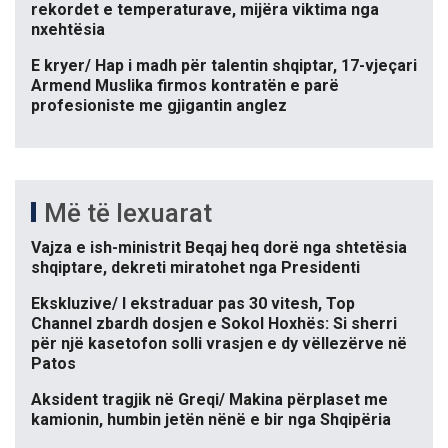
rekordet e temperaturave, mijëra viktima nga
nxehtësia
E kryer/ Hap i madh për talentin shqiptar, 17-vjeçari
Armend Muslika firmos kontratën e parë
profesioniste me gjigantin anglez
Më të lexuarat
Vajza e ish-ministrit Beqaj heq dorë nga shtetësia
shqiptare, dekreti miratohet nga Presidenti
Ekskluzive/ I ekstraduar pas 30 vitesh, Top
Channel zbardh dosjen e Sokol Hoxhës: Si sherri
për një kasetofon solli vrasjen e dy vëllezërve në
Patos
Aksident tragjik në Greqi/ Makina përplaset me
kamionin, humbin jetën nënë e bir nga Shqipëria