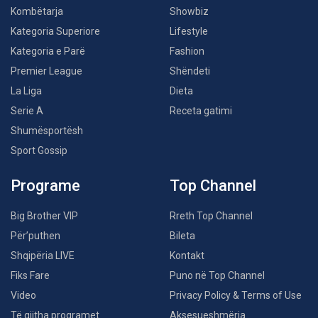
Kombëtarja
Showbiz
Kategoria Superiore
Lifestyle
Kategoria e Parë
Fashion
Premier League
Shëndeti
La Liga
Dieta
Serie A
Receta gatimi
Shumësportësh
Sport Gossip
Programe
Top Channel
Big Brother VIP
Rreth Top Channel
Për’puthen
Bileta
Shqipëria LIVE
Kontakt
Fiks Fare
Puno në Top Channel
Video
Privacy Policy & Terms of Use
Të gjitha programet
Aksesueshmëria