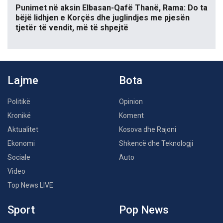
Punimet në aksin Elbasan-Qafë Thanë, Rama: Do ta
bëjë lidhjen e Korçës dhe juglindjes me pjesën
tjetër të vendit, më të shpejtë
Lajme
Bota
Politikë
Opinion
Kronikë
Koment
Aktualitet
Kosova dhe Rajoni
Ekonomi
Shkencë dhe Teknologji
Sociale
Auto
Video
Top News LIVE
Sport
Pop News