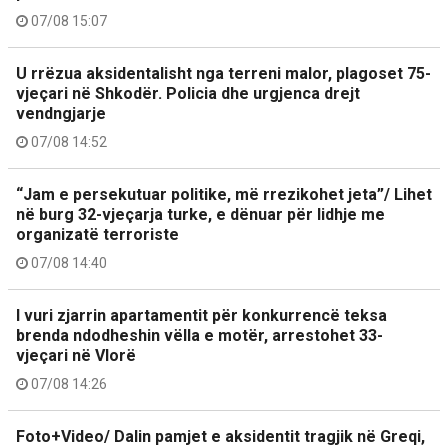
07/08 15:07
U rrëzua aksidentalisht nga terreni malor, plagoset 75-
vjeçari në Shkodër. Policia dhe urgjenca drejt
vendngjarje
07/08 14:52
“Jam e persekutuar politike, më rrezikohet jeta”/ Lihet
në burg 32-vjeçarja turke, e dënuar për lidhje me
organizatë terroriste
07/08 14:40
I vuri zjarrin apartamentit për konkurrencë teksa
brenda ndodheshin vëlla e motër, arrestohet 33-
vjeçari në Vlorë
07/08 14:26
Foto+Video/ Dalin pamjet e aksidentit tragjik në Greqi,