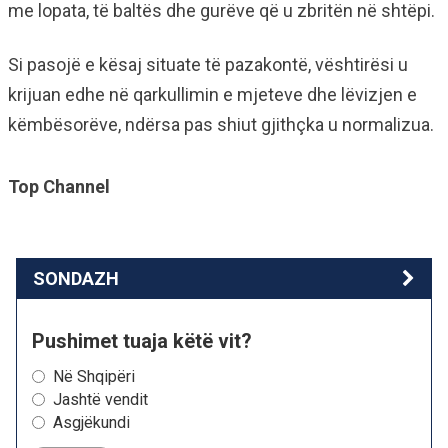
me lopata, të baltës dhe gurëve që u zbritën në shtëpi.
Si pasojë e kësaj situate të pazakontë, vështirësi u
krijuan edhe në qarkullimin e mjeteve dhe lëvizjen e
këmbësorëve, ndërsa pas shiut gjithçka u normalizua.
Top Channel
SONDAZH
Pushimet tuaja këtë vit?
Në Shqipëri
Jashtë vendit
Asgjëkundi