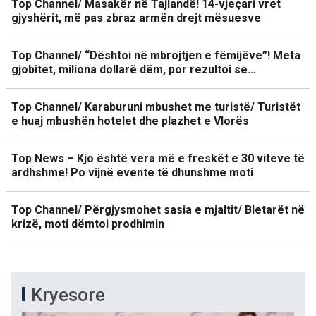
Top Channel/ Masakër në Tajlandë! 14-vjeçari vret
gjyshërit, më pas zbraz armën drejt mësuesve
Top Channel/ “Dështoi në mbrojtjen e fëmijëve”! Meta
gjobitet, miliona dollarë dëm, por rezultoi se…
Top Channel/ Karaburuni mbushet me turistë/ Turistët
e huaj mbushën hotelet dhe plazhet e Vlorës
Top News – Kjo është vera më e freskët e 30 viteve të
ardhshme! Po vijnë evente të dhunshme moti
Top Channel/ Përgjysmohet sasia e mjaltit/ Bletarët në
krizë, moti dëmtoi prodhimin
Kryesore