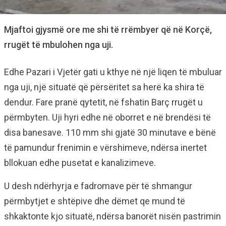
Mjaftoi gjysmë ore me shi të rrëmbyer që në Korçë,
rrugët të mbulohen nga uji.
Edhe Pazari i Vjetër gati u kthye në një liqen të mbuluar
nga uji, një situatë që përsëritet sa herë ka shira të
dendur. Fare pranë qytetit, në fshatin Barç rrugët u
përmbyten. Uji hyri edhe në oborret e në brendësi të
disa banesave. 110 mm shi gjatë 30 minutave e bënë
të pamundur frenimin e vërshimeve, ndërsa inertet
bllokuan edhe pusetat e kanalizimeve.
U desh ndërhyrja e fadromave për të shmangur
përmbytjet e shtëpive dhe dëmet qe mund të
shkaktonte kjo situatë, ndërsa banorët nisën pastrimin