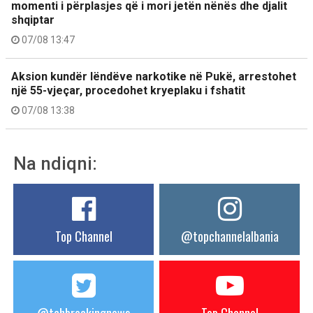
momenti i përplasjes që i mori jetën nënës dhe djalit
shqiptar
07/08 13:47
Aksion kundër lëndëve narkotike në Pukë, arrestohet
një 55-vjeçar, procedohet kryeplaku i fshatit
07/08 13:38
Na ndiqni:
Top Channel
@topchannelalbania