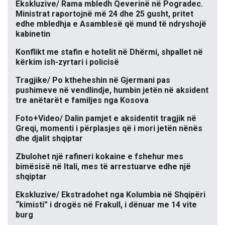
Ekskluzive/ Rama mbledh Qeverinë në Pogradec.
Ministrat raportojnë më 24 dhe 25 gusht, pritet
edhe mbledhja e Asamblesë që mund të ndryshojë
kabinetin
Konflikt me stafin e hotelit në Dhërmi, shpallet në
kërkim ish-zyrtari i policisë
Tragjike/ Po ktheheshin në Gjermani pas
pushimeve në vendlindje, humbin jetën në aksident
tre anëtarët e familjes nga Kosova
Foto+Video/ Dalin pamjet e aksidentit tragjik në
Greqi, momenti i përplasjes që i mori jetën nënës
dhe djalit shqiptar
Zbulohet një rafineri kokaine e fshehur mes
bimësisë në Itali, mes të arrestuarve edhe një
shqiptar
Ekskluzive/ Ekstradohet nga Kolumbia në Shqipëri
“kimisti” i drogës në Frakull, i dënuar me 14 vite
burg