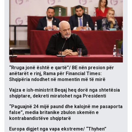
“Rruga jonë është e qartë”/ BE nën presion për
anëtarët e rinj, Rama për Financial Times:
Shqipëria ndodhet në momentin më të mirë
Vajza e ish-ministrit Beqaj heq dorë nga shtetësia
shqiptare, dekreti miratohet nga Presidenti
“Paguajnë 24 mijë paund dhe kalojnë me pasaporta
false”, media britanike zbulon skemën e
kontrabandistëve shqiptarë
Europa digjet nga vapa ekstreme/ “Thyhen”