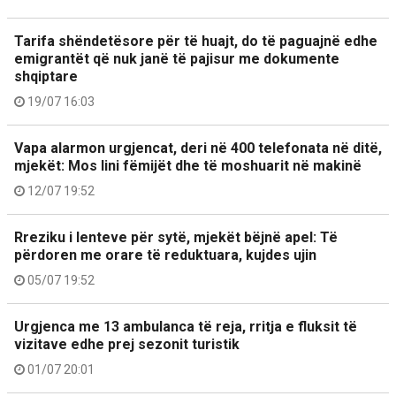
Tarifa shëndetësore për të huajt, do të paguajnë edhe
emigrantët që nuk janë të pajisur me dokumente
shqiptare
19/07 16:03
Vapa alarmon urgjencat, deri në 400 telefonata në ditë,
mjekët: Mos lini fëmijët dhe të moshuarit në makinë
12/07 19:52
Rreziku i lenteve për sytë, mjekët bëjnë apel: Të
përdoren me orare të reduktuara, kujdes ujin
05/07 19:52
Urgjenca me 13 ambulanca të reja, rritja e fluksit të
vizitave edhe prej sezonit turistik
01/07 20:01