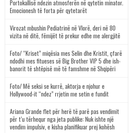
Portokallisë ndezin atmosferën në qytetin minator.
Emocionesh të forta për qytetarët
Virozat mbushin Pediatrinë në Vlorë, deri në 80
vizita në ditë, fëmijët të prekur edhe me alergjitë
Foto/ “Kriset” miqësia mes Selin dhe Kristit, çfarë
ndodhi mes fitueses së Big Brother VIP 5 dhe ish-
banorit të shtëpisë më të famshme në Shqipëri
Foto/ Më seksi se kurrë, aktorja e njohur e
Hollywood-it “ndez” rrjetin me setin e fundit
Ariana Grande flet për herë të parë pas vendimit
për t’u tërhequr nga jeta publike: Nuk ishte një
vendim impulsiv, e kisha planifikuar prej kohësh