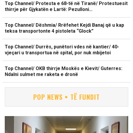
Top Channel/ Protesta e 68-të në Tiranë/ Protestuesit
thirrje për Gjykatën e Lartë: Pezulloni…
Top Channel/ Dëshmia/ Rrëfehet Kejdi Banaj që u kap
teksa transportonte 4 pistoleta “Glock”
Top Channel/ Durrës, punëtori vdes në kantier/ 40-
vjeçari u transportua në spital, por nuk mbijetoi
Top Channel/ OKB thirrje Moskës e Kievit/ Guterres:
Ndalni sulmet me raketa e dronë
POP NEWS • TË FUNDIT