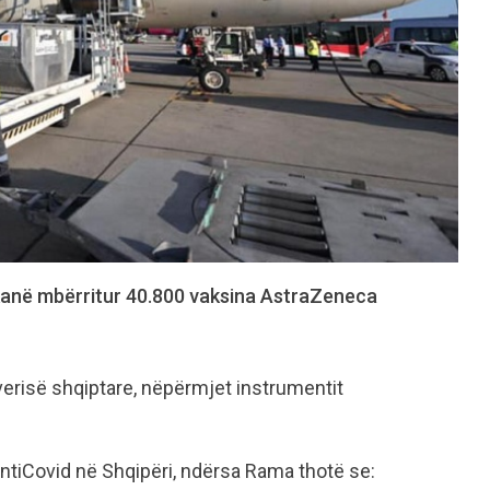
 kanë mbërritur 40.800 vaksina AstraZeneca
everisë shqiptare, nëpërmjet instrumentit
AntiCovid në Shqipëri, ndërsa Rama thotë se: