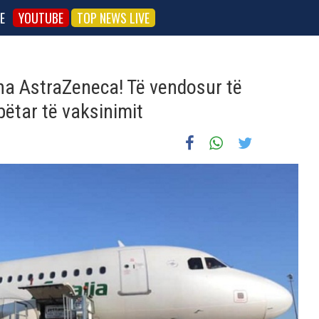
E
YOUTUBE
TOP NEWS LIVE
na AstraZeneca! Të vendosur të
ëtar të vaksinimit