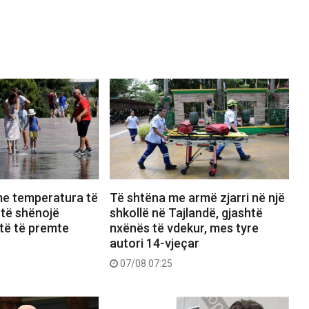
me temperatura të
Të shtëna me armë zjarri në një
t të shënojë
shkollë në Tajlandë, gjashtë
të të premte
nxënës të vdekur, mes tyre
autori 14-vjeçar
07/08 07:25