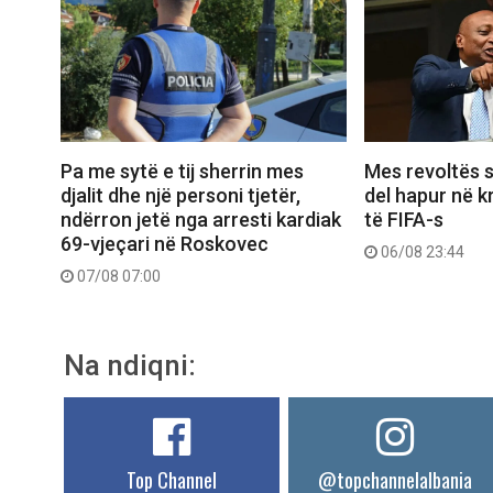
Pa me sytë e tij sherrin mes
Mes revoltës s
djalit dhe një personi tjetër,
del hapur në k
ndërron jetë nga arresti kardiak
të FIFA-s
69-vjeçari në Roskovec
06/08 23:44
07/08 07:00
Na ndiqni:
Top Channel
@topchannelalbania