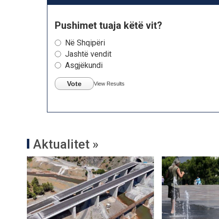
Pushimet tuaja këtë vit?
Në Shqipëri
Jashtë vendit
Asgjëkundi
Vote
View Results
Aktualitet »