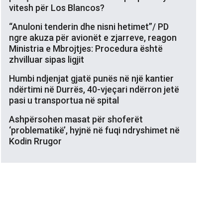
vitesh për Los Blancos?
“Anuloni tenderin dhe nisni hetimet”/ PD
ngre akuza për avionët e zjarreve, reagon
Ministria e Mbrojtjes: Procedura është
zhvilluar sipas ligjit
Humbi ndjenjat gjatë punës në një kantier
ndërtimi në Durrës, 40-vjeçari ndërron jetë
pasi u transportua në spital
Ashpërsohen masat për shoferët
‘problematikë’, hyjnë në fuqi ndryshimet në
Kodin Rrugor