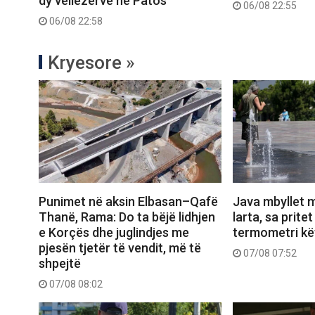
dy vëllezërve në Patos
06/08 22:55
06/08 22:58
Kryesore »
Punimet në aksin Elbasan–Qafë
Java mbyllet 
Thanë, Rama: Do ta bëjë lidhjen
larta, sa prite
e Korçës dhe juglindjes me
termometri kë
pjesën tjetër të vendit, më të
07/08 07:52
shpejtë
07/08 08:02