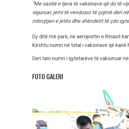
“Me sasitë e tjera të vaksinave që do të vi
siguruar, jemi të vendosur të çojmë deri në
mbrojtjen e jetës dhe shëndetit të çdo qytet
Dy ditë më parë, në aeroportin e Rinasit ka
Kështu numri në total i vaksinave që kanë 
Deri tani numri i qytetarëve të vaksinuar n
FOTO GALERI