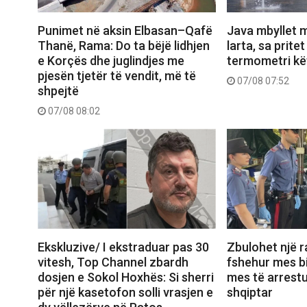
Punimet në aksin Elbasan–Qafë
Java mbyllet 
Thanë, Rama: Do ta bëjë lidhjen
larta, sa prite
e Korçës dhe juglindjes me
termometri kë
pjesën tjetër të vendit, më të
07/08 07:52
shpejtë
07/08 08:02
Ekskluzive/ I ekstraduar pas 30
Zbulohet një r
vitesh, Top Channel zbardh
fshehur mes bi
dosjen e Sokol Hoxhës: Si sherri
mes të arrest
për një kasetofon solli vrasjen e
shqiptar