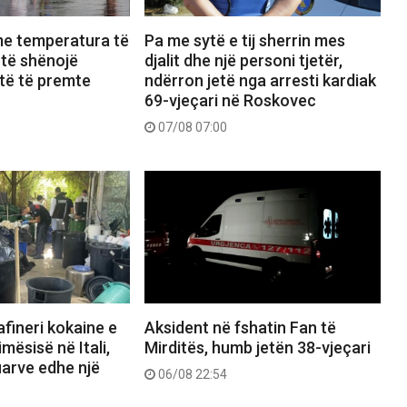
me temperatura të
Pa me sytë e tij sherrin mes
t të shënojë
djalit dhe një personi tjetër,
të të premte
ndërron jetë nga arresti kardiak
69-vjeçari në Roskovec
07/08 07:00
afineri kokaine e
Aksident në fshatin Fan të
mësisë në Itali,
Mirditës, humb jetën 38-vjeçari
uarve edhe një
06/08 22:54