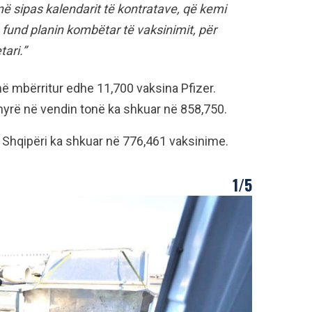
jnë sipas kalendarit të kontratave, që kemi
 fund planin kombëtar të vaksinimit, për
ari.”
në mbërritur edhe 11,700 vaksina Pfizer.
hyrë në vendin tonë ka shkuar në 858,750.
ë Shqipëri ka shkuar në 776,461 vaksinime.
1/5