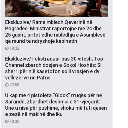
Ekskluzive/ Rama mbledh Qeverinë në
Pogradec. Ministrat raportojnë më 24 dhe
25 gusht, pritet edhe mbledhja e Asamblesë
që mund të ndryshojë kabinetin
19:32
Ekskluzive/ I ekstraduar pas 30 vitesh, Top
Channel zbardh dosjen e Sokol Hoxhës: Si
sherri për një kasetofon solli vrasjen e dy
vëllezërve në Patos
22:58
U kap me 4 pistoleta “Glock” rrugës për në
Sarandë, zbardhet dëshmia e 31-vjeçarit:
Unë u nisa për pushime, shoku më futi qesen
e zezë në makinë dhe iku
18:30