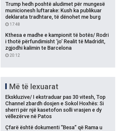
Trump hedh poshtë aludimet për mungesë
municionesh luftarake: Kush ka publikuar
deklarata tradhtare, të dënohet me burg
17:48
Kthesa e madhe e kampionit të botës/ Rodri
i thotë përfundimisht ‘jo’ Realit të Madridit,
zgjodhi kalimin te Barcelona
20:12
Më të lexuarat
Ekskluzive/ I ekstraduar pas 30 vitesh, Top
Channel zbardh dosjen e Sokol Hoxhës: Si
sherri për një kasetofon solli vrasjen e dy
vëllezërve në Patos
Çfarë është dokumenti “Besa” që Rama u