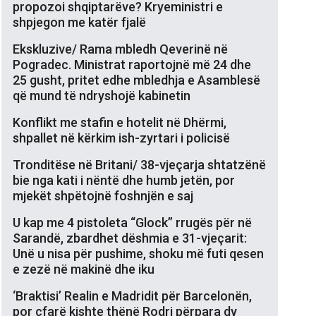
propozoi shqiptarëve? Kryeministri e
shpjegon me katër fjalë
Ekskluzive/ Rama mbledh Qeverinë në
Pogradec. Ministrat raportojnë më 24 dhe
25 gusht, pritet edhe mbledhja e Asamblesë
që mund të ndryshojë kabinetin
Konflikt me stafin e hotelit në Dhërmi,
shpallet në kërkim ish-zyrtari i policisë
Tronditëse në Britani/ 38-vjeçarja shtatzënë
bie nga kati i nëntë dhe humb jetën, por
mjekët shpëtojnë foshnjën e saj
U kap me 4 pistoleta “Glock” rrugës për në
Sarandë, zbardhet dëshmia e 31-vjeçarit:
Unë u nisa për pushime, shoku më futi qesen
e zezë në makinë dhe iku
‘Braktisi’ Realin e Madridit për Barcelonën,
por çfarë kishte thënë Rodri përpara dy