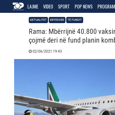
LAJME
VIDEO
SPORT
POP NEWS
PROGRAM
AKTUALITET
KRYESORE
TË FUNDIT
Rama: Mbërrijnë 40.800 vaksi
çojmë deri në fund planin komb
02/06/2021 19:43