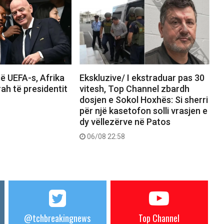
ë UEFA-s, Afrika
Ekskluzive/ I ekstraduar pas 30
rah të presidentit
vitesh, Top Channel zbardh
dosjen e Sokol Hoxhës: Si sherri
për një kasetofon solli vrasjen e
dy vëllezërve në Patos
06/08 22:58
@tchbreakingnews
Top Channel