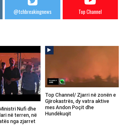
@tchbreakingnews
Top Channel
Top Channel/ Zjarri në zonën e
Gjirokastrës, dy vatra aktive
mes Andon Poçit dhe
inistri Nufi dhe
Hundëkuqit
ari në terren, në
uatës nga zjarret