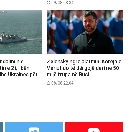
09/08 08:34
ndalimin e
Zelensky ngre alarmin: Koreja e
n e Zi, i bën
Veriut do të dërgojë deri në 50
 dhe Ukrainës për
mijë trupa në Rusi
08/08 22:04