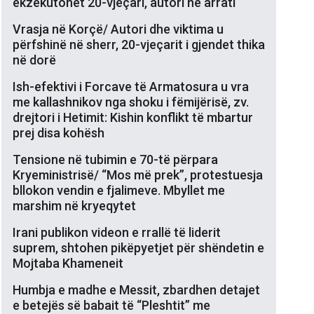
ekzekutohet 20-vjeçari, autori në arrati
Vrasja në Korçë/ Autori dhe viktima u
përfshinë në sherr, 20-vjeçarit i gjendet thika
në dorë
Ish-efektivi i Forcave të Armatosura u vra
me kallashnikov nga shoku i fëmijërisë, zv.
drejtori i Hetimit: Kishin konflikt të mbartur
prej disa kohësh
Tensione në tubimin e 70-të përpara
Kryeministrisë/ “Mos më prek”, protestuesja
bllokon vendin e fjalimeve. Mbyllet me
marshim në kryeqytet
Irani publikon videon e rrallë të liderit
suprem, shtohen pikëpyetjet për shëndetin e
Mojtaba Khameneit
Humbja e madhe e Messit, zbardhen detajet
e betejës së babait të “Pleshtit” me