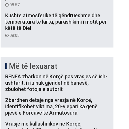
08:57
Kushte atmosferike të qëndrueshme dhe
temperatura të larta, parashikimi i motit për
këtë të Diel
08:05
Më të lexuarat
RENEA zbarkon në Korçë pas vrasjes së ish-
ushtarit, i riu nuk gjendet në banesë,
zbulohet fotoja e autorit
Zbardhen detaje nga vrasja në Korçë,
identifikohet viktima, 20-vjeçari ka qenë
pjesë e Forcave të Armatosura
Vrasje me kallashnikov në Korçë,