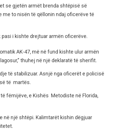
het se gjetën armët brenda shtëpisë së
 me to nisën të qëllonin ndaj oficerëve të
 pasi i kishte drejtuar armën oficerëve.
tomatik AK-47, më në fund kishte ulur armën
lagosur,” thuhej në një deklaratë të sherifit.
je të stabilizuar. Asnjë nga oficerët e policisë
së të martës.
 të fëmijëve, e Kishës Metodiste në Florida,
 në një shtëpi. Kalimtarët kishin dëgjuar
tetet.