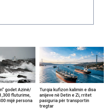
in” godet Azinë/
Turqia kufizon kalimin e disa
,300 fluturime,
anijeve në Detin e Zi, rritet
00 mijë persona
pasiguria për transportin
tregtar