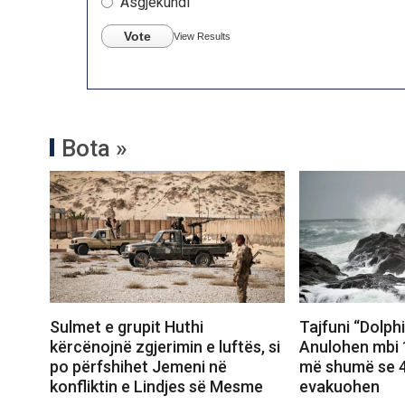
Asgjëkundi
Vote
View Results
Bota »
Sulmet e grupit Huthi
Tajfuni “Dolph
kërcënojnë zgjerimin e luftës, si
Anulohen mbi 1
po përfshihet Jemeni në
më shumë se 4
konfliktin e Lindjes së Mesme
evakuohen