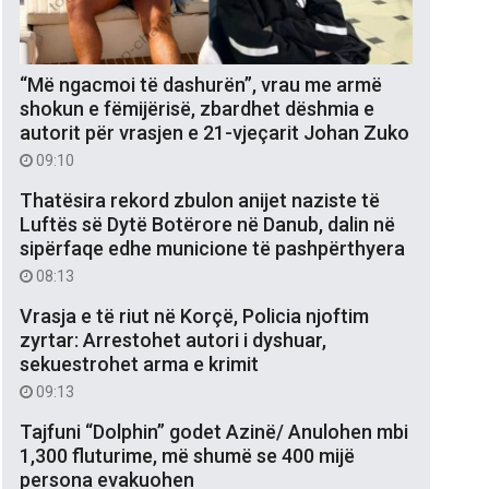
“Më ngacmoi të dashurën”, vrau me armë
shokun e fëmijërisë, zbardhet dëshmia e
autorit për vrasjen e 21-vjeçarit Johan Zuko
09:10
Thatësira rekord zbulon anijet naziste të
Luftës së Dytë Botërore në Danub, dalin në
sipërfaqe edhe municione të pashpërthyera
08:13
Vrasja e të riut në Korçë, Policia njoftim
zyrtar: Arrestohet autori i dyshuar,
sekuestrohet arma e krimit
09:13
Tajfuni “Dolphin” godet Azinë/ Anulohen mbi
1,300 fluturime, më shumë se 400 mijë
persona evakuohen