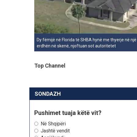
Dy fëmijë në Florida të SHBA hynë me thyerje në një 
erdhën në skenë, njoftuan sot autoritetet
Top Channel
SONDAZH
Pushimet tuaja këtë vit?
Në Shqipëri
Jashtë vendit