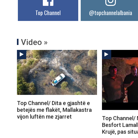
Top Channel
@topchannelalbania
Video »
Top Channel/ Dita e gjashtë e
betejës me flakët, Mallakastra
vijon luftën me zjarret
Top Channel/ M
Besfort Lamall
Krujë, pas sit