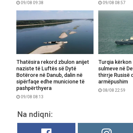
09/08 09:38
09/08 08:57
Turqia kërkon 
Thatësira rekord zbulon anijet
sulmeve në Deti
naziste të Luftës së Dytë
thirrje Rusisë
Botërore në Danub, dalin në
armëpushim
sipërfaqe edhe municione të
pashpërthyera
08/08 22:59
09/08 08:13
Na ndiqni: