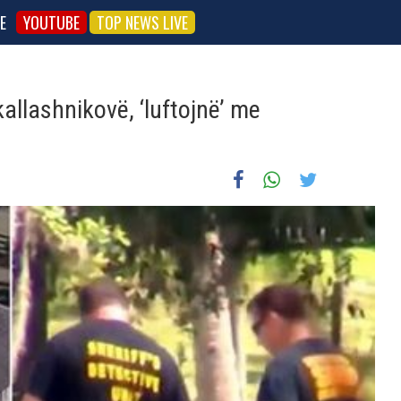
E
YOUTUBE
TOP NEWS LIVE
allashnikovë, ‘luftojnë’ me