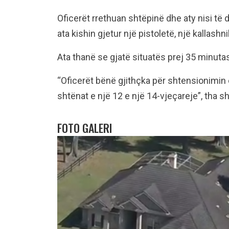
Oficerët rrethuan shtëpinë dhe aty nisi të
ata kishin gjetur një pistoletë, një kalla
Ata thanë se gjatë situatës prej 35 minuta
“Oficerët bënë gjithçka për shtensionimin 
shtënat e një 12 e një 14-vjeçareje”, tha she
FOTO GALERI