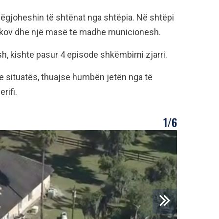
 dëgjoheshin të shtënat nga shtëpia. Në shtëpi
shnikov dhe një masë të madhe municionesh.
sh, kishte pasur 4 episode shkëmbimi zjarri.
e situatës, thuajse humbën jetën nga të
rifi.
1/6