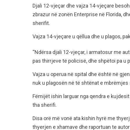
Djali 12-vjeçar dhe vajza 14-vjeçare beso
zbrazur në zonën Enterprise në Florida, dhe
sherifit.
Vajza 14-vjeçare u qëllua dhe u plagos, pak
“Ndërsa djali 12-vjeçar, i armatosur me au
pas thirrjeve të policisë, dhe shpëtoi pa u p
Vajza u operua në spital dhe është në gjend
nuk u plagosën në të shtënat e mbrëmjes 
Fëmijët ishin larguar nga qendra e kujdesit
tha sherifi.
Disa orë më vonë ata kishin hyrë me thyerje
thyerjen e xhamave dhe raportuan te autori