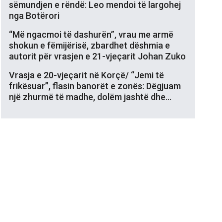
sëmundjen e rëndë: Leo mendoi të largohej
nga Botërori
“Më ngacmoi të dashurën”, vrau me armë
shokun e fëmijërisë, zbardhet dëshmia e
autorit për vrasjen e 21-vjeçarit Johan Zuko
Vrasja e 20-vjeçarit në Korçë/ “Jemi të
frikësuar”, flasin banorët e zonës: Dëgjuam
një zhurmë të madhe, dolëm jashtë dhe…