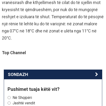
vranësirash dhe kthjellimesh të cilat do të sjellin mot
kryesisht të qëndrueshëm, por nuk do të mungojnë
reshjet e izoluara të shiut. Temperaturat do të pësojnë
një rënie të lehtë ku do të variojnë: në zonat malore
nga 07°C në 18°C dhe në zonat e ulëta nga 11°C në
20°C.
Top Channel
SONDAZH
Pushimet tuaja këtë vit?
Në Shqipëri
Jashtë vendit