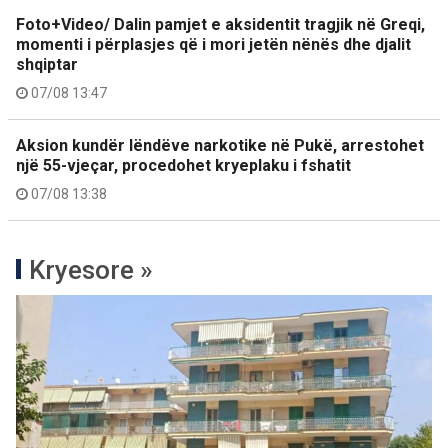
Foto+Video/ Dalin pamjet e aksidentit tragjik në Greqi,
momenti i përplasjes që i mori jetën nënës dhe djalit
shqiptar
07/08 13:47
Aksion kundër lëndëve narkotike në Pukë, arrestohet
një 55-vjeçar, procedohet kryeplaku i fshatit
07/08 13:38
Kryesore »