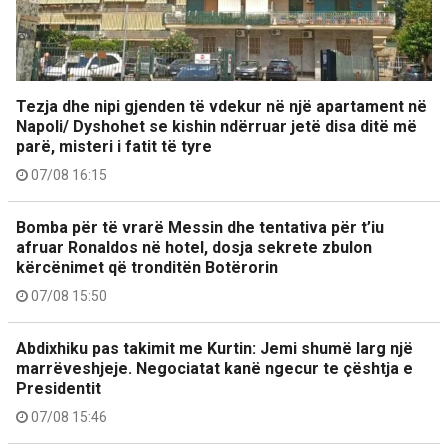
Tezja dhe nipi gjenden të vdekur në një apartament në
Napoli/ Dyshohet se kishin ndërruar jetë disa ditë më
parë, misteri i fatit të tyre
07/08 16:15
Bomba për të vrarë Messin dhe tentativa për t’iu
afruar Ronaldos në hotel, dosja sekrete zbulon
kërcënimet që tronditën Botërorin
07/08 15:50
Abdixhiku pas takimit me Kurtin: Jemi shumë larg një
marrëveshjeje. Negociatat kanë ngecur te çështja e
Presidentit
07/08 15:46