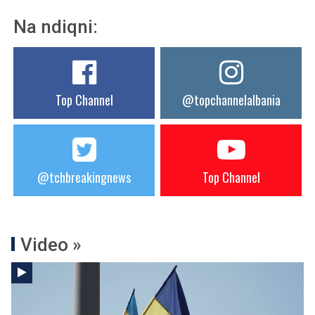
Na ndiqni:
Top Channel
@topchannelalbania
@tchbreakingnews
Top Channel
Video »