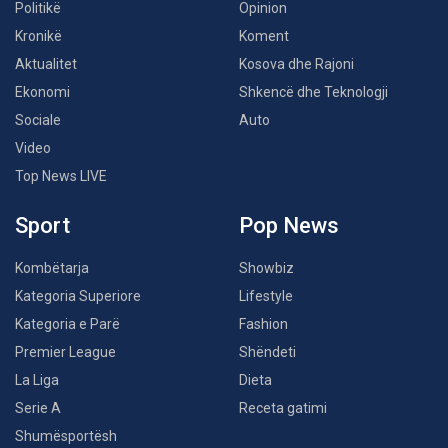
Politikë
Opinion
Kronikë
Koment
Aktualitet
Kosova dhe Rajoni
Ekonomi
Shkencë dhe Teknologji
Sociale
Auto
Video
Top News LIVE
Sport
Pop News
Kombëtarja
Showbiz
Kategoria Superiore
Lifestyle
Kategoria e Parë
Fashion
Premier League
Shëndeti
La Liga
Dieta
Serie A
Receta gatimi
Shumësportësh