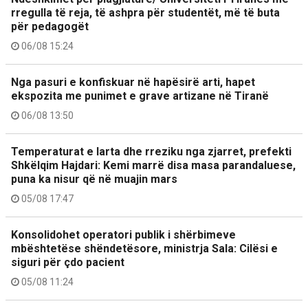
rregulla të reja, të ashpra për studentët, më të buta
për pedagogët
06/08 15:24
Nga pasuri e konfiskuar në hapësirë arti, hapet
ekspozita me punimet e grave artizane në Tiranë
06/08 13:50
Temperaturat e larta dhe rreziku nga zjarret, prefekti
Shkëlqim Hajdari: Kemi marrë disa masa parandaluese,
puna ka nisur që në muajin mars
05/08 17:47
Konsolidohet operatori publik i shërbimeve
mbështetëse shëndetësore, ministrja Sala: Cilësi e
siguri për çdo pacient
05/08 11:24