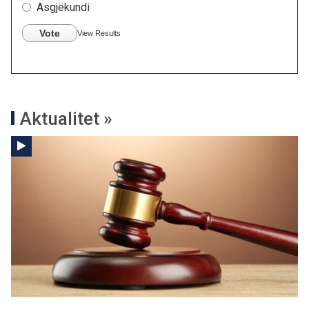
Asgjëkundi
Vote
View Results
Aktualitet »