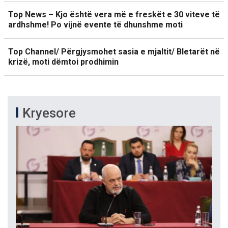
Top News – Kjo është vera më e freskët e 30 viteve të
ardhshme! Po vijnë evente të dhunshme moti
Top Channel/ Përgjysmohet sasia e mjaltit/ Bletarët në
krizë, moti dëmtoi prodhimin
Kryesore