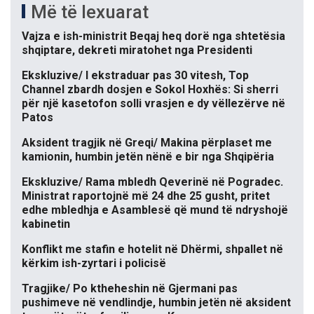
Më të lexuarat
Vajza e ish-ministrit Beqaj heq dorë nga shtetësia
shqiptare, dekreti miratohet nga Presidenti
Ekskluzive/ I ekstraduar pas 30 vitesh, Top
Channel zbardh dosjen e Sokol Hoxhës: Si sherri
për një kasetofon solli vrasjen e dy vëllezërve në
Patos
Aksident tragjik në Greqi/ Makina përplaset me
kamionin, humbin jetën nënë e bir nga Shqipëria
Ekskluzive/ Rama mbledh Qeverinë në Pogradec.
Ministrat raportojnë më 24 dhe 25 gusht, pritet
edhe mbledhja e Asamblesë që mund të ndryshojë
kabinetin
Konflikt me stafin e hotelit në Dhërmi, shpallet në
kërkim ish-zyrtari i policisë
Tragjike/ Po ktheheshin në Gjermani pas
pushimeve në vendlindje, humbin jetën në aksident