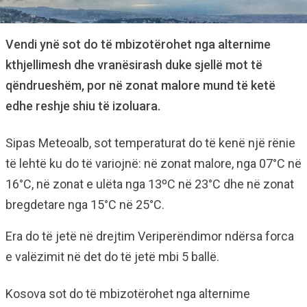
Vendi ynë sot do të mbizotërohet nga alternime
kthjellimesh dhe vranësirash duke sjellë mot të
qëndrueshëm, por në zonat malore mund të ketë
edhe reshje shiu të izoluara.
Sipas Meteoalb, sot temperaturat do të kenë një rënie
të lehtë ku do të variojnë: në zonat malore, nga 07°C në
16°C, në zonat e ulëta nga 13ºC në 23°C dhe në zonat
bregdetare nga 15°C në 25°C.
Era do të jetë në drejtim Veriperëndimor ndërsa forca
e valëzimit në det do të jetë mbi 5 ballë.
Kosova sot do të mbizotërohet nga alternime