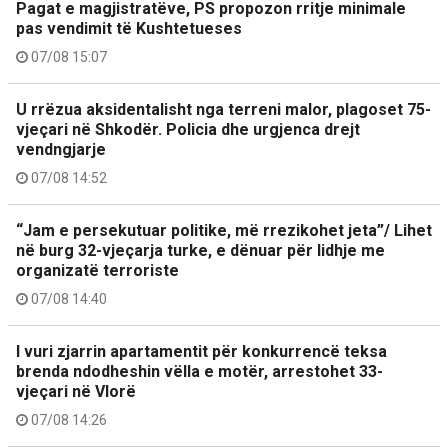
Pagat e magjistratëve, PS propozon rritje minimale
pas vendimit të Kushtetueses
07/08 15:07
U rrëzua aksidentalisht nga terreni malor, plagoset 75-
vjeçari në Shkodër. Policia dhe urgjenca drejt
vendngjarje
07/08 14:52
“Jam e persekutuar politike, më rrezikohet jeta”/ Lihet
në burg 32-vjeçarja turke, e dënuar për lidhje me
organizatë terroriste
07/08 14:40
I vuri zjarrin apartamentit për konkurrencë teksa
brenda ndodheshin vëlla e motër, arrestohet 33-
vjeçari në Vlorë
07/08 14:26