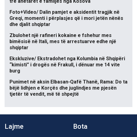
tre anëtarët e familjes nga Kosova
Foto+Video/ Dalin pamjet e aksidentit tragjik në
Greqi, momenti i përplasjes që i mori jetën nënës
dhe djalit shqiptar
Zbulohet një rafineri kokaine e fshehur mes
bimësisë në Itali, mes të arrestuarve edhe një
shqiptar
Ekskluzive/ Ekstradohet nga Kolumbia në Shqipëri
“kimisti” i drogës në Frakull, i dënuar me 14 vite
burg
Punimet në aksin Elbasan-Qafë Thanë, Rama: Do ta
bëjë lidhjen e Korçës dhe juglindjes me pjesën
tjetër të vendit, më të shpejtë
Lajme
Bota