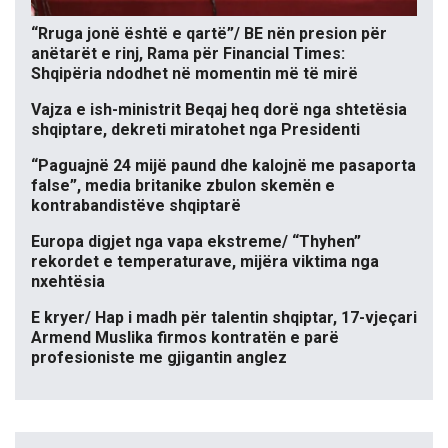
“Rruga jonë është e qartë”/ BE nën presion për
anëtarët e rinj, Rama për Financial Times:
Shqipëria ndodhet në momentin më të mirë
Vajza e ish-ministrit Beqaj heq dorë nga shtetësia
shqiptare, dekreti miratohet nga Presidenti
“Paguajnë 24 mijë paund dhe kalojnë me pasaporta
false”, media britanike zbulon skemën e
kontrabandistëve shqiptarë
Europa digjet nga vapa ekstreme/ “Thyhen”
rekordet e temperaturave, mijëra viktima nga
nxehtësia
E kryer/ Hap i madh për talentin shqiptar, 17-vjeçari
Armend Muslika firmos kontratën e parë
profesioniste me gjigantin anglez