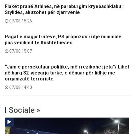
Flakët pranë Athinës, në paraburgim kryebashkiaku i
Stylidës, akuzohet për zjarrvënie
07/08 15:26
Pagat e magjistratëve, PS propozon rritje minimale
pas vendimit të Kushtetueses
07/08 15:07
“Jam e persekutuar politike, më rrezikohet jeta”/ Lihet
në burg 32-vjeçarja turke, e dënuar për lidhje me
organizatë terroriste
07/08 14:40
Sociale »