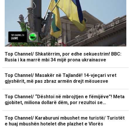
Top Channel/ Shkatërrim, por edhe sekuestrim! BBC:
Rusia i ka marrë mbi 34 mijë prona ukrainasve
Top Channel/ Masakër në Tajlandë! 14-vjeçari vret
gjyshërit, më pas zbraz armën drejt mësuesve
Top Channel/ “Dështoi në mbrojtjen e fëmijëve”! Meta
gjobitet, miliona dollarë dëm, por rezultoi se…
Top Channel/ Karaburuni mbushet me turistë/ Turistët
e huaj mbushën hotelet dhe plazhet e Vlorës