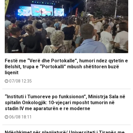
Festë me “Verë dhe Portokalle”, humori ndez qytetin e
Belshit, trupa e “Portokalli” mbush shëtitoren buzë
liqenit
07/08 12:35
“Instituti i Tumoreve po funksionon”, Ministrja Sala në
spitalin Onkologjik: 10-vjeçari mposht tumorin në
stadin IV me aparaturën e re moderne
06/08 18:11
Ndëshkimet për plagjiaturë/ Universiteti i Tiranës me