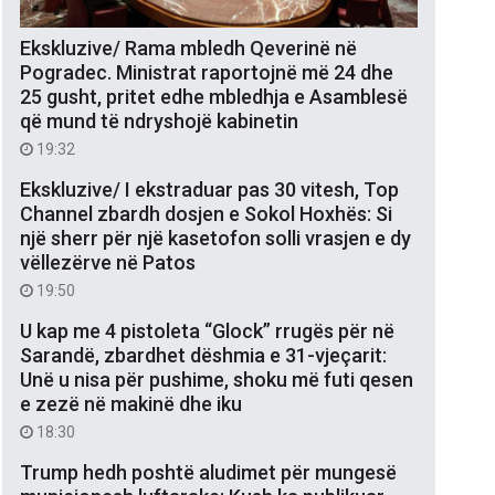
Ekskluzive/ Rama mbledh Qeverinë në
Pogradec. Ministrat raportojnë më 24 dhe
25 gusht, pritet edhe mbledhja e Asamblesë
që mund të ndryshojë kabinetin
19:32
Ekskluzive/ I ekstraduar pas 30 vitesh, Top
Channel zbardh dosjen e Sokol Hoxhës: Si
një sherr për një kasetofon solli vrasjen e dy
vëllezërve në Patos
19:50
U kap me 4 pistoleta “Glock” rrugës për në
Sarandë, zbardhet dëshmia e 31-vjeçarit:
Unë u nisa për pushime, shoku më futi qesen
e zezë në makinë dhe iku
18:30
Trump hedh poshtë aludimet për mungesë