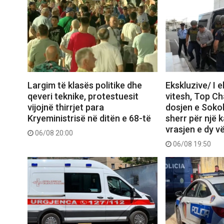
Largim të klasës politike dhe
Ekskluzive/ I 
qeveri teknike, protestuesit
vitesh, Top C
vijojnë thirrjet para
dosjen e Sokol
Kryeministrisë në ditën e 68-të
sherr për një k
vrasjen e dy v
06/08 20:00
06/08 19:50