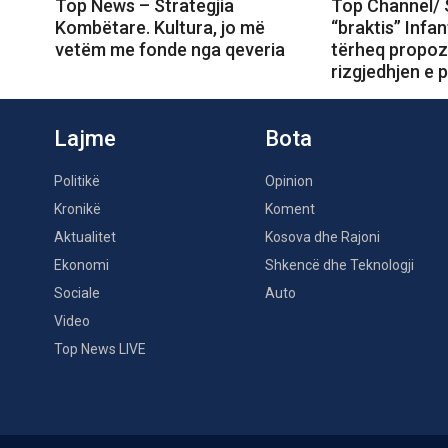
Top News – Strategjia
Top Channel/ 
Kombëtare. Kultura, jo më
“braktis” Infa
vetëm me fonde nga qeveria
tërheq propoz
rizgjedhjen e p
Lajme
Bota
Politikë
Opinion
Kronikë
Koment
Aktualitet
Kosova dhe Rajoni
Ekonomi
Shkencë dhe Teknologji
Sociale
Auto
Video
Top News LIVE