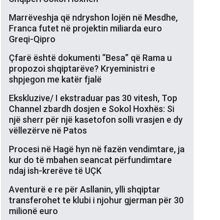
Marrëveshja që ndryshon lojën në Mesdhe,
Franca futet në projektin miliarda euro
Greqi-Qipro
Çfarë është dokumenti “Besa” që Rama u
propozoi shqiptarëve? Kryeministri e
shpjegon me katër fjalë
Ekskluzive/ I ekstraduar pas 30 vitesh, Top
Channel zbardh dosjen e Sokol Hoxhës: Si
një sherr për një kasetofon solli vrasjen e dy
vëllezërve në Patos
Procesi në Hagë hyn në fazën vendimtare, ja
kur do të mbahen seancat përfundimtare
ndaj ish-krerëve të UÇK
Aventurë e re për Asllanin, ylli shqiptar
transferohet te klubi i njohur gjerman për 30
milionë euro