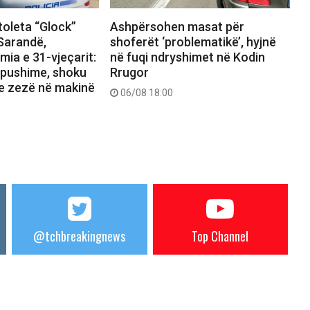
toleta “Glock”
Ashpërsohen masat për
 Sarandë,
shoferët ‘problematikë’, hyjnë
ia e 31-vjeçarit:
në fuqi ndryshimet në Kodin
 pushime, shoku
Rrugor
 e zezë në makinë
06/08 18:00
@tchbreakingnews
Top Channel