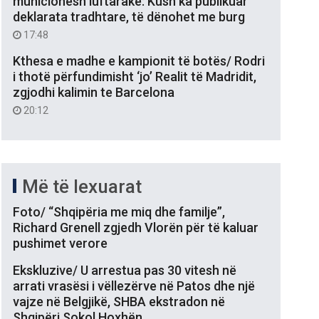
municionesh luftarake: Kush ka publikuar
deklarata tradhtare, të dënohet me burg
17:48
Kthesa e madhe e kampionit të botës/ Rodri
i thotë përfundimisht ‘jo’ Realit të Madridit,
zgjodhi kalimin te Barcelona
20:12
Më të lexuarat
Foto/ “Shqipëria me miq dhe familje”,
Richard Grenell zgjedh Vlorën për të kaluar
pushimet verore
Ekskluzive/ U arrestua pas 30 vitesh në
arrati vrasësi i vëllezërve në Patos dhe një
vajze në Belgjikë, SHBA ekstradon në
Shqipëri Sokol Hoxhën