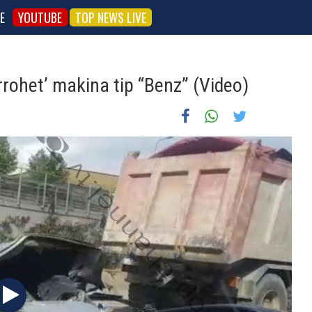
E
YOUTUBE
TOP NEWS LIVE
rrohet’ makina tip “Benz” (Video)