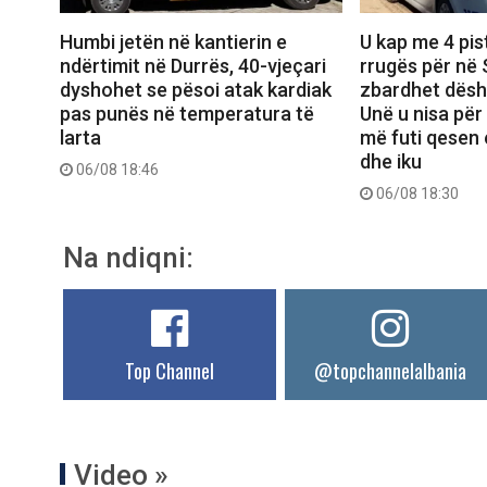
Humbi jetën në kantierin e
U kap me 4 pis
ndërtimit në Durrës, 40-vjeçari
rrugës për në
dyshohet se pësoi atak kardiak
zbardhet dëshm
pas punës në temperatura të
Unë u nisa për
larta
më futi qesen
dhe iku
06/08 18:46
06/08 18:30
Na ndiqni:
Top Channel
@topchannelalbania
Video »