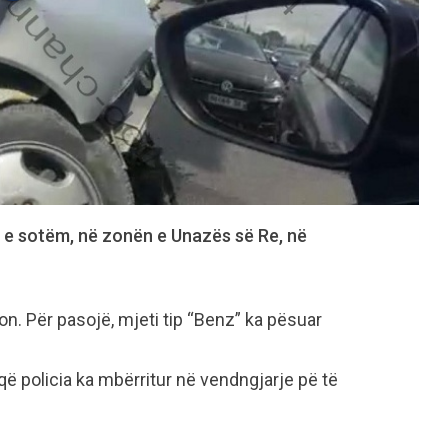
 e sotëm, në zonën e Unazës së Re, në
n. Për pasojë, mjeti tip “Benz” ka pësuar
që policia ka mbërritur në vendngjarje pë të