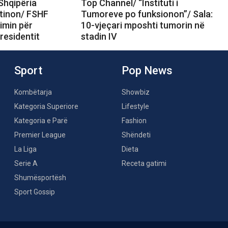
Shqipëria
Top Channel/ “Instituti i
ntinon/ FSHF
Tumoreve po funksionon”/ Sala:
imin për
10-vjeçari mposhti tumorin në
residentit
stadin IV
Sport
Pop News
Kombëtarja
Showbiz
Kategoria Superiore
Lifestyle
Kategoria e Parë
Fashion
Premier League
Shëndeti
La Liga
Dieta
Serie A
Receta gatimi
Shumësportësh
Sport Gossip