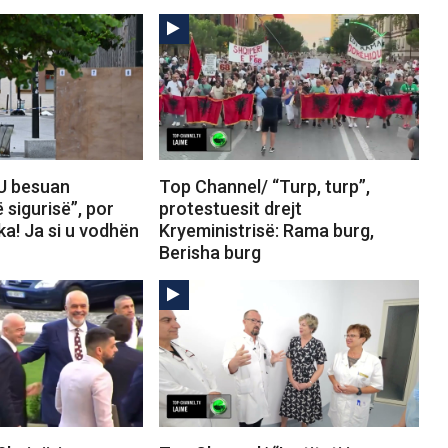
U besuan
Top Channel/ “Turp, turp”,
 sigurisë”, por
protestuesit drejt
a! Ja si u vodhën
Kryeministrisë: Rama burg,
o
Berisha burg