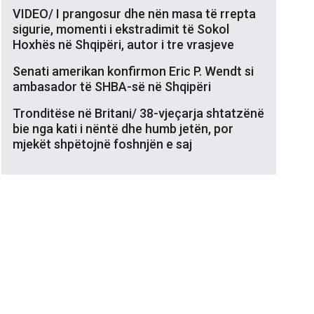
VIDEO/ I prangosur dhe nën masa të rrepta
sigurie, momenti i ekstradimit të Sokol
Hoxhës në Shqipëri, autor i tre vrasjeve
Senati amerikan konfirmon Eric P. Wendt si
ambasador të SHBA-së në Shqipëri
Tronditëse në Britani/ 38-vjeçarja shtatzënë
bie nga kati i nëntë dhe humb jetën, por
mjekët shpëtojnë foshnjën e saj