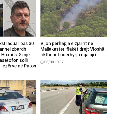
ekstraduar pas 30
Vijon përhapja e zjarrit në
hannel zbardh
Mallakastër, flakët drejt Vloshit,
 Hoxhës: Si një
rikthehet ndërhyrja nga ajri
asetofon solli
06/08 19:02
ëllezërve në Patos