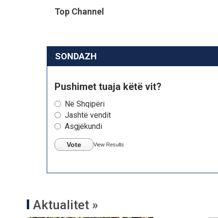
Top Channel
SONDAZH
Pushimet tuaja këtë vit?
Në Shqipëri
Jashtë vendit
Asgjëkundi
Vote
View Results
Aktualitet »