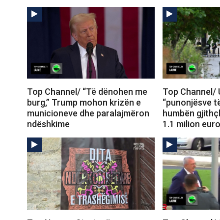
Top Channel/ “Të dënohen me
Top Channel/ 
burg,” Trump mohon krizën e
“punonjësve të
municioneve dhe paralajmëron
humbën gjithçk
ndëshkime
1.1 milion eur