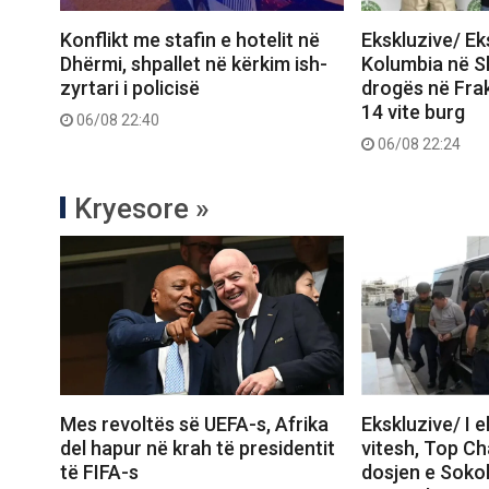
Konflikt me stafin e hotelit në
Ekskluzive/ E
Dhërmi, shpallet në kërkim ish-
Kolumbia në Shq
zyrtari i policisë
drogës në Frak
14 vite burg
06/08 22:40
06/08 22:24
Kryesore »
Mes revoltës së UEFA-s, Afrika
Ekskluzive/ I 
del hapur në krah të presidentit
vitesh, Top C
të FIFA-s
dosjen e Sokol