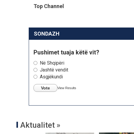
Top Channel
SONDAZH
Pushimet tuaja këtë vit?
Në Shqipëri
Jashtë vendit
Asgjëkundi
Vote
View Results
Aktualitet »