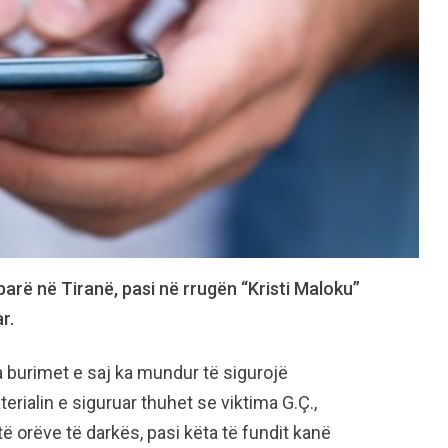
parë në Tiranë, pasi në rrugën “Kristi Maloku”
r.
 burimet e saj ka mundur të sigurojë
erialin e siguruar thuhet se viktima G.Ç.,
atë orëve të darkës, pasi këta të fundit kanë