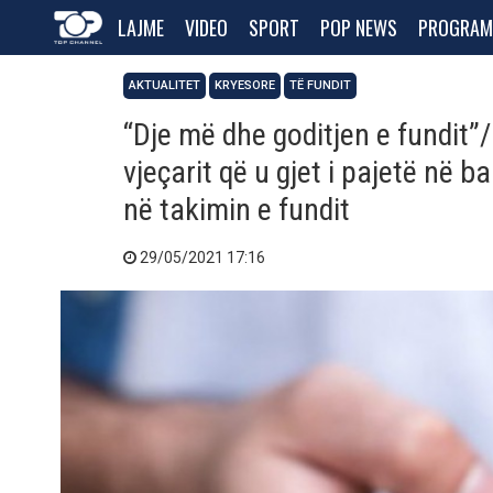
LAJME
VIDEO
SPORT
POP NEWS
PROGRAM
AKTUALITET
KRYESORE
TË FUNDIT
“Dje më dhe goditjen e fundit
vjeçarit që u gjet i pajetë në b
në takimin e fundit
29/05/2021 17:16