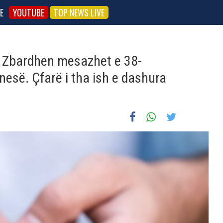
E
YOUTUBE
TOP NEWS LIVE
”/ Zbardhen mesazhet e 38-
anesë. Çfarë i tha ish e dashura