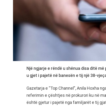
Një ngjarje e rëndë u shënua disa ditë më 
u gjet i pajetë në banesën e tij një 38-vjeça
Gazetarja e “Top Channel”, Anila Hoxha nga
referimin e çështjes në prokurori ku në mat
është gjetur i pajetë nga familjarët e tij gj