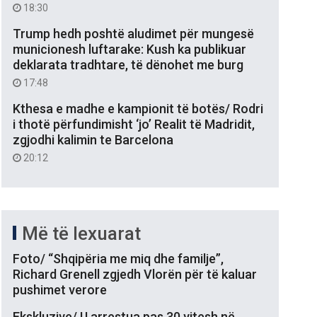
18:30
Trump hedh poshtë aludimet për mungesë
municionesh luftarake: Kush ka publikuar
deklarata tradhtare, të dënohet me burg
17:48
Kthesa e madhe e kampionit të botës/ Rodri
i thotë përfundimisht ‘jo’ Realit të Madridit,
zgjodhi kalimin te Barcelona
20:12
Më të lexuarat
Foto/ “Shqipëria me miq dhe familje”,
Richard Grenell zgjedh Vlorën për të kaluar
pushimet verore
Ekskluzive/ U arrestua pas 30 vitesh në