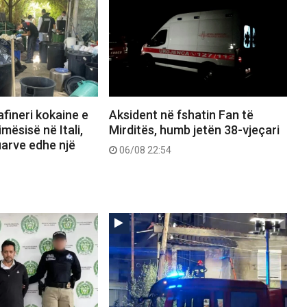
afineri kokaine e
Aksident në fshatin Fan të
mësisë në Itali,
Mirditës, humb jetën 38-vjeçari
uarve edhe një
06/08 22:54