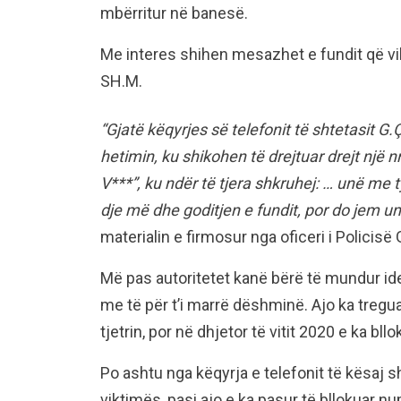
mbërritur në banesë.
Me interes shihen mesazhet e fundit që vik
SH.M.
“Gjatë këqyrjes së telefonit të shtetasit 
hetimin, ku shikohen të drejtuar drejt një 
V***”, ku ndër të tjera shkruhej: … unë me ty
dje më dhe goditjen e fundit, por do jem unë
materialin e firmosur nga oficeri i Policisë
Më pas autoritetet kanë bërë të mundur id
me të për t’i marrë dëshminë. Ajo ka tregu
tjetrin, por në dhjetor të vitit 2020 e ka b
Po ashtu nga këqyrja e telefonit të kësaj 
viktimës, pasi ajo e ka pasur të bllokuar numr