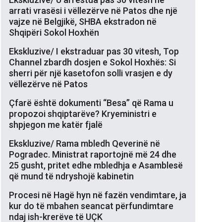
arrati vrasësi i vëllezërve në Patos dhe një
vajze në Belgjikë, SHBA ekstradon në
Shqipëri Sokol Hoxhën
Ekskluzive/ I ekstraduar pas 30 vitesh, Top
Channel zbardh dosjen e Sokol Hoxhës: Si
sherri për një kasetofon solli vrasjen e dy
vëllezërve në Patos
Çfarë është dokumenti “Besa” që Rama u
propozoi shqiptarëve? Kryeministri e
shpjegon me katër fjalë
Ekskluzive/ Rama mbledh Qeverinë në
Pogradec. Ministrat raportojnë më 24 dhe
25 gusht, pritet edhe mbledhja e Asamblesë
që mund të ndryshojë kabinetin
Procesi në Hagë hyn në fazën vendimtare, ja
kur do të mbahen seancat përfundimtare
ndaj ish-krerëve të UÇK