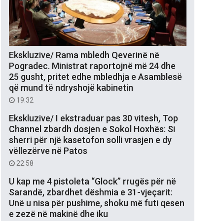
Ekskluzive/ Rama mbledh Qeverinë në
Pogradec. Ministrat raportojnë më 24 dhe
25 gusht, pritet edhe mbledhja e Asamblesë
që mund të ndryshojë kabinetin
19:32
Ekskluzive/ I ekstraduar pas 30 vitesh, Top
Channel zbardh dosjen e Sokol Hoxhës: Si
sherri për një kasetofon solli vrasjen e dy
vëllezërve në Patos
22:58
U kap me 4 pistoleta “Glock” rrugës për në
Sarandë, zbardhet dëshmia e 31-vjeçarit:
Unë u nisa për pushime, shoku më futi qesen
e zezë në makinë dhe iku