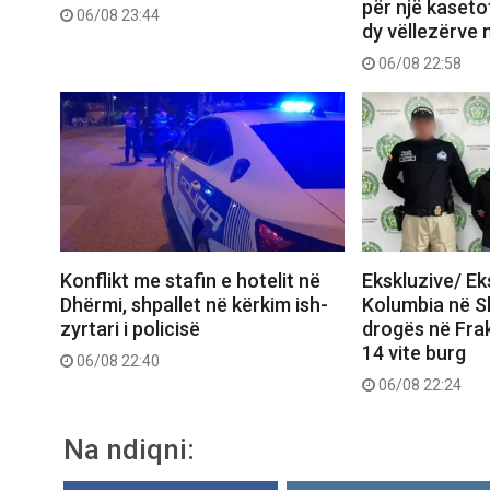
për një kasetof
06/08 23:44
dy vëllezërve 
06/08 22:58
Konflikt me stafin e hotelit në
Ekskluzive/ E
Dhërmi, shpallet në kërkim ish-
Kolumbia në Shq
zyrtari i policisë
drogës në Frak
14 vite burg
06/08 22:40
06/08 22:24
Na ndiqni: