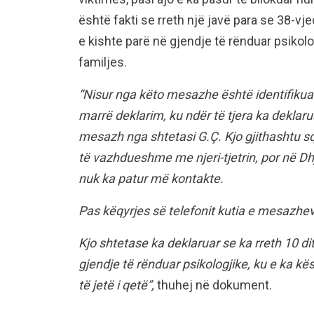
është fakti se rreth një javë para se 38-vjeç
e kishte parë në gjendje të rënduar psikolo
familjes.
“Nisur nga këto mesazhe është identifikuar
marrë deklarim, ku ndër të tjera ka deklarua
mesazh nga shtetasi G.Ç. Kjo gjithashtu s
të vazhdueshme me njeri-tjetrin, por në Dhj
nuk ka patur më kontakte.
Pas këqyrjes së telefonit kutia e mesazhev
Kjo shtetase ka deklaruar se ka rreth 10 di
gjendje të rënduar psikologjike, ku e ka kës
të jetë i qetë”,
thuhej në dokument.