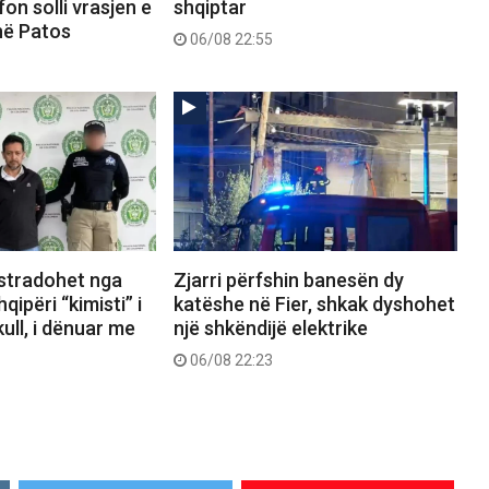
on solli vrasjen e
shqiptar
në Patos
06/08 22:55
kstradohet nga
Zjarri përfshin banesën dy
ipëri “kimisti” i
katëshe në Fier, shkak dyshohet
ull, i dënuar me
një shkëndijë elektrike
06/08 22:23