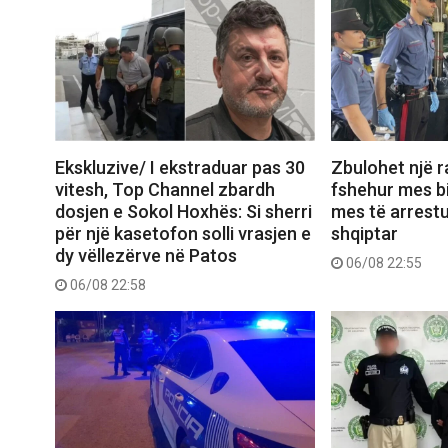
Ekskluzive/ I ekstraduar pas 30
Zbulohet një r
vitesh, Top Channel zbardh
fshehur mes bi
dosjen e Sokol Hoxhës: Si sherri
mes të arrest
për një kasetofon solli vrasjen e
shqiptar
dy vëllezërve në Patos
06/08 22:55
06/08 22:58