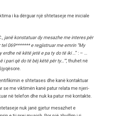
tima i ka dërguar një shtetaseje me iniciale
G.Ç., janë konstatuar dy mesazhe me interes për
nr tel 069******* e regjistruar me emrin “My
 erdhe në këtë jetë e pa ty do të iki
…” : – …
 i pari që do të bëj këtë për ty…’”,
thuhet në
 Gjyqësore.
entifikimin e shtetases dhe kanë kontaktuar
ar se me viktimën kanë patur relata me njeri-
llokuar në telefon dhe nuk ka patur më kontakte.
shtetaseje nuk janë gjetur mesazhet e
in e tij prej muajsh. Por një zhvillim i ri