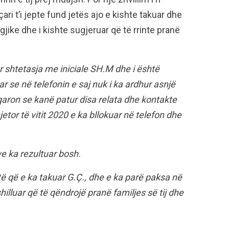
ari t’i jepte fund jetës ajo e kishte takuar dhe
gjike dhe i kishte sugjeruar që të rrinte pranë
 shtetasja me iniciale SH.M dhe i është
r se në telefonin e saj nuk i ka ardhur asnjë
qaron se kanë patur disa relata dhe kontakte
etor të vitit 2020 e ka bllokuar në telefon dhe
e ka rezultuar bosh.
të që e ka takuar G.Ç., dhe e ka parë paksa në
hilluar që të qëndrojë pranë familjes së tij dhe