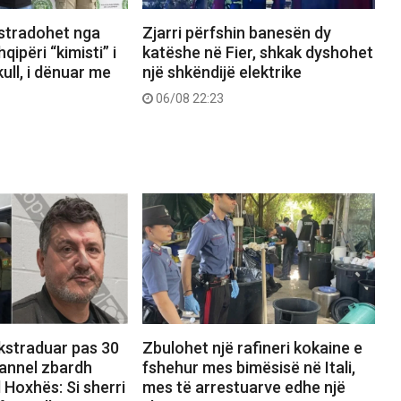
kstradohet nga
Zjarri përfshin banesën dy
ipëri “kimisti” i
katëshe në Fier, shkak dyshohet
ull, i dënuar me
një shkëndijë elektrike
06/08 22:23
ekstraduar pas 30
Zbulohet një rafineri kokaine e
hannel zbardh
fshehur mes bimësisë në Itali,
 Hoxhës: Si sherri
mes të arrestuarve edhe një