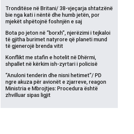
Tronditëse në Britani/ 38-vjeçarja shtatzënë
bie nga kati i nëntë dhe humb jetën, por
mjekët shpëtojnë foshnjën e saj
Bota po jeton në “borxh”, njerëzimi i tejkaloi
të gjitha burimet natyrore që planeti mund
të gjenerojë brenda vitit
Konflikt me stafin e hotelit në Dhërmi,
shpallet në kërkim ish-zyrtari i policisë
“Anuloni tenderin dhe nisni hetimet”/ PD
ngre akuza për avionët e zjarreve, reagon
Ministria e Mbrojtjes: Procedura është
zhvilluar sipas ligjit