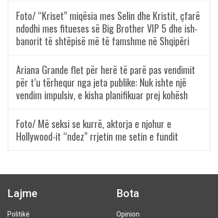
Foto/ “Kriset” miqësia mes Selin dhe Kristit, çfarë
ndodhi mes fitueses së Big Brother VIP 5 dhe ish-
banorit të shtëpisë më të famshme në Shqipëri
Ariana Grande flet për herë të parë pas vendimit
për t’u tërhequr nga jeta publike: Nuk ishte një
vendim impulsiv, e kisha planifikuar prej kohësh
Foto/ Më seksi se kurrë, aktorja e njohur e
Hollywood-it “ndez” rrjetin me setin e fundit
Lajme
Bota
Politikë
Opinion