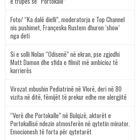
e trupës së “Portokalli”
Foto/ “Ka dalë dielli”, moderatorja e Top Channel
nis pushimet, Françeska Rustem dhuron ‘show’
nga deti
Si e solli Nolan “Odisenë” në ekran, pse zgjodhi
Matt Damon dhe sfida e filmit më ambicioz të
karrierës
Virozat mbushin Pediatrinë në Vlorë, deri në 80
vizita në ditë, fëmijët të prekur edhe me alergjitë
“Verë dhe Portokalle” në Bulqizë, aktorët e
Portokallisë ndezin atmosferën në qytetin minator.
Emocionesh të forta për qytetarët