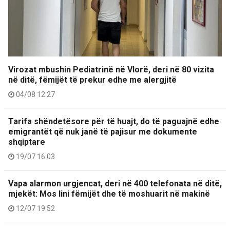
Virozat mbushin Pediatrinë në Vlorë, deri në 80 vizita
në ditë, fëmijët të prekur edhe me alergjitë
04/08 12:27
Tarifa shëndetësore për të huajt, do të paguajnë edhe
emigrantët që nuk janë të pajisur me dokumente
shqiptare
19/07 16:03
Vapa alarmon urgjencat, deri në 400 telefonata në ditë,
mjekët: Mos lini fëmijët dhe të moshuarit në makinë
12/07 19:52