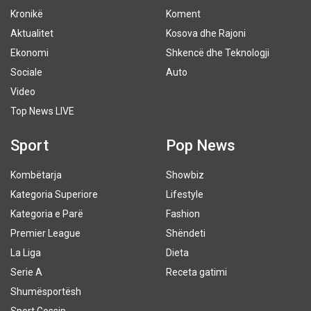
Kronikë
Koment
Aktualitet
Kosova dhe Rajoni
Ekonomi
Shkencë dhe Teknologji
Sociale
Auto
Video
Top News LIVE
Sport
Pop News
Kombëtarja
Showbiz
Kategoria Superiore
Lifestyle
Kategoria e Parë
Fashion
Premier League
Shëndeti
La Liga
Dieta
Serie A
Receta gatimi
Shumësportësh
Sport Gossip