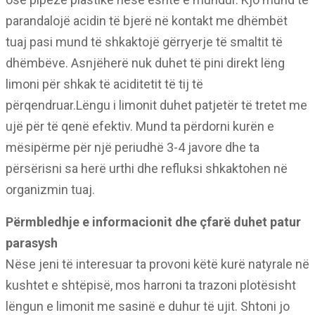
parandalojë acidin të bjerë në kontakt me dhëmbët
tuaj pasi mund të shkaktojë gërryerje të smaltit të
dhëmbëve. Asnjëherë nuk duhet të pini direkt lëng
limoni për shkak të aciditetit të tij të
përqendruar.Lëngu i limonit duhet patjetër të tretet me
ujë për të qenë efektiv. Mund ta përdorni kurën e
mësipërme për një periudhë 3-4 javore dhe ta
përsërisni sa herë urthi dhe refluksi shkaktohen në
organizmin tuaj.
Përmbledhje e informacionit dhe çfarë duhet patur
parasysh
Nëse jeni të interesuar ta provoni këtë kurë natyrale në
kushtet e shtëpisë, mos harroni ta trazoni plotësisht
lëngun e limonit me sasinë e duhur të ujit. Shtoni jo