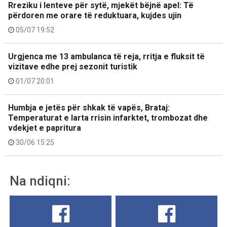
Rreziku i lenteve për sytë, mjekët bëjnë apel: Të
përdoren me orare të reduktuara, kujdes ujin
05/07 19:52
Urgjenca me 13 ambulanca të reja, rritja e fluksit të
vizitave edhe prej sezonit turistik
01/07 20:01
Humbja e jetës për shkak të vapës, Brataj:
Temperaturat e larta rrisin infarktet, trombozat dhe
vdekjet e papritura
30/06 15:25
Na ndiqni: