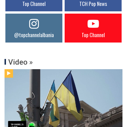
Top Channel
TCH Pop News
@topchannelalbania
Top Channel
Video »