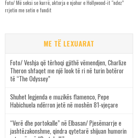
Foto/ Më seksi se kurrë, aktorja e njohur e Hollywood-it “ndez”
rrjetin me setin e fundit
ME TË LEXUARAT
Foto/ Veshja që tërhoqi gjithë vëmendjen, Charlize
Theron shfaqet me një look të ri në turin botëror
të “The Odyssey”
Shuhet legjenda e muzikës flamenco, Pepe
Habichuela ndërron jetë në moshën 81-vjeçare
“Verë dhe portokalle” në Elbasan/ Pjesëmarrje e
jashtëzakonshme, qindra qytetarë shijuan humorin