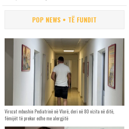
POP NEWS • TË FUNDIT
Virozat mbushin Pediatrinë në Vlorë, deri në 80 vizita në ditë,
fëmijët të prekur edhe me alergjitë