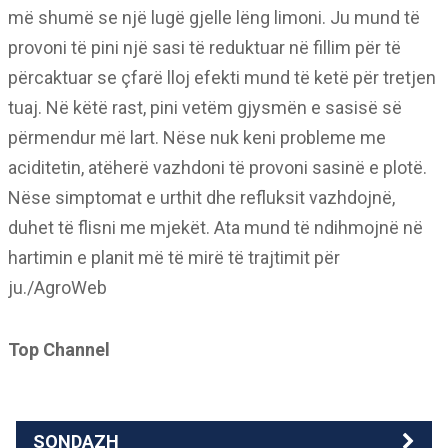
më shumë se një lugë gjelle lëng limoni. Ju mund të
provoni të pini një sasi të reduktuar në fillim për të
përcaktuar se çfarë lloj efekti mund të ketë për tretjen
tuaj. Në këtë rast, pini vetëm gjysmën e sasisë së
përmendur më lart. Nëse nuk keni probleme me
aciditetin, atëherë vazhdoni të provoni sasinë e plotë.
Nëse simptomat e urthit dhe refluksit vazhdojnë,
duhet të flisni me mjekët. Ata mund të ndihmojnë në
hartimin e planit më të mirë të trajtimit për
ju./AgroWeb
Top Channel
SONDAZH