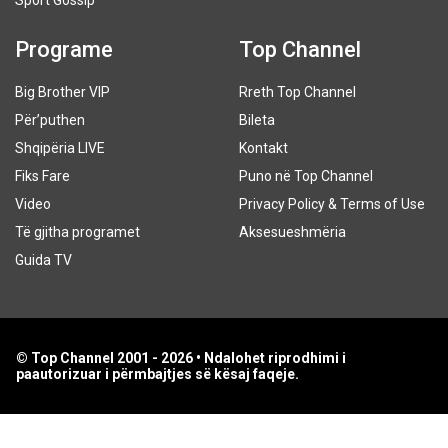
Programe
Top Channel
Big Brother VIP
Rreth Top Channel
Për’puthen
Bileta
Shqipëria LIVE
Kontakt
Fiks Fare
Puno në Top Channel
Video
Privacy Policy & Terms of Use
Të gjitha programet
Aksesueshmëria
Guida TV
© Top Channel 2001 - 2026 • Ndalohet riprodhimi i
paautorizuar i përmbajtjes së kësaj faqeje.