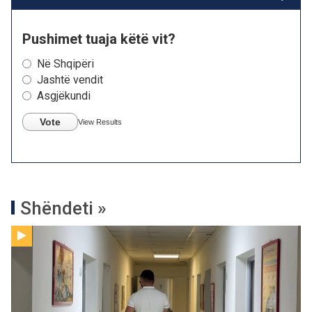
Pushimet tuaja këtë vit?
Në Shqipëri
Jashtë vendit
Asgjëkundi
Vote
View Results
Shëndeti »