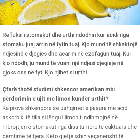
Refluksi i stomakut dhe urthi ndodhin kur acidi nga
stomaku juaj arrin në fytin tuaj. Kjo mund të shkaktojë
ndjesinë e djegies dhe acarim në ezofagun tuaj. Kur
kjo ndodh, ju mund të vuani një ndjesi djegieje në
gjoks ose në fyt. Kjo njihet si urthi.
Çfarë thotë studimi shkencor amerikan mbi
përdorimin e ujit me limon kundër urthit?
Ka prova shkencore se ushqimet e pasura me acid
askorbik, të tilla si lëngu i limonit, ndihmojnë në
mbrojtjen e stomakut nga disa tumore të caktuara dhe
dëmtime të tjera. Këto gjetje ishin veçanërisht të