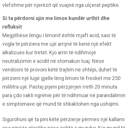
vlefshme për njerëzit që vuajnë nga ulçerat peptike.
Si ta përdorni ujin me limon kundër urthit dhe
refluksit
Megjithëse lëngu i limonit është mjaft acid, sasi të
vogla të përziera me ujë arrijnë të kenë një efekt
alkalizues kur tretet. Kjo arrin të ndihmojë
neutralizimin e acidit në stomakun tuaj. Nëse
vendosni të provoni këtë trajtim në shtëpi, duhet të
përzieni një lugë gjelle lëng limoni të freskët me 250
mililitra ujë. Pastaj pijeni përzjerjen rreth 20 minuta
para çdo vakti ngrënie për të ndihmuar në parandalimin
e simptomave që mund të shkaktohen nga ushqimi.
Sigurohuni që ta pini këtë përzierje përmes një kallami
ose pipëze plastike nëse është e mundur. Kjo mund të