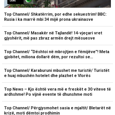
Top Channel/ Shkatërrim, por edhe sekuestrim! BBC:
Rusia i ka marrë mbi 34 mijë prona ukrainasve
Top Channel/ Masakër në Tajlandë! 14-vjeçari vret
gjyshërit, më pas zbraz armën drejt mësuesve
Top Channel/ “Dështoi në mbrojtjen e fëmijëve”! Meta
gjobitet, miliona dollarë dëm, por rezultoi se…
Top Channel/ Karaburuni mbushet me turistë/ Turistët
e huaj mbushën hotelet dhe plazhet e Vlorës
Top News – Kjo është vera më e freskët e 30 viteve të
ardhshme! Po vijnë evente të dhunshme moti
Top Channel/ Përgjysmohet sasia e mjaltit/ Bletarët në
krizë, moti dëmtoi prodhimin