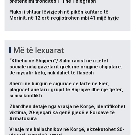
pretendimi tronditës i “The Telegraph”
Fluksi i shtuar lëvizjesh në pikën kufitare të
Morinit, në 12 orë regjistrohen mbi 41 mijë hyrje
Më të lexuarat
“Kthehu në Shqipëri”/ Sulm racist në rrjetet
sociale ndaj gazetarit grek me origjinë shqiptare:
Je mysafir këtu, nuk duhet të flasësh
Sherri në burgun e sigurisë së lartë në Fier,
plagoset anëtari i grupit të Bajrajve dhe një tjetër,
si nisi konflikti
Zbardhen detaje nga vrasja në Korçë, identifikohet
viktima, 20-vjeçari ka qenë pjesë e Forcave të
Armatosura
Vrasje me kallashnikov në Korçë, ekzekutohet 20-