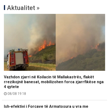
Aktualitet »
Vazhdon zjarri në Koilacin të Mallakastrës, flakët
rrezikojnë banesat, mobilizohen forca zjarrfikëse nga
4 qytete
08/08 19:18
Ish-efektivi i Forcave të Armatosura u vra me