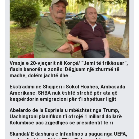
Vrasja e 20-vjeçarit në Korçë/ “Jemi të frikësuar”,
flasin banorët e zonës: Dëgjuam një zhurmë të
madhe, dolëm jashtë dhe…
Ekstradimi në Shqipëri i Sokol Hoxhës, Ambasada
Amerikane: SHBA nuk është strehë për ata që
keqpërdorin emigracioni për t’i shpëtuar ligjit
Abelardo de la Espriela u mbështet nga Trump,
Uashingtoni planifikon t’i ofrojë 1 miliard dollarë
Kolumbisë pas zgjedhjes së presidentit të ri
Skandal/ E dashura e Infantinos u pagua nga UEFA,