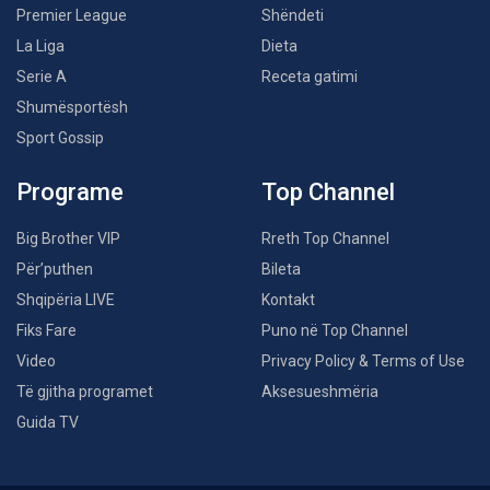
Premier League
Shëndeti
La Liga
Dieta
Serie A
Receta gatimi
Shumësportësh
Sport Gossip
Programe
Top Channel
Big Brother VIP
Rreth Top Channel
Për’puthen
Bileta
Shqipëria LIVE
Kontakt
Fiks Fare
Puno në Top Channel
Video
Privacy Policy & Terms of Use
Të gjitha programet
Aksesueshmëria
Guida TV