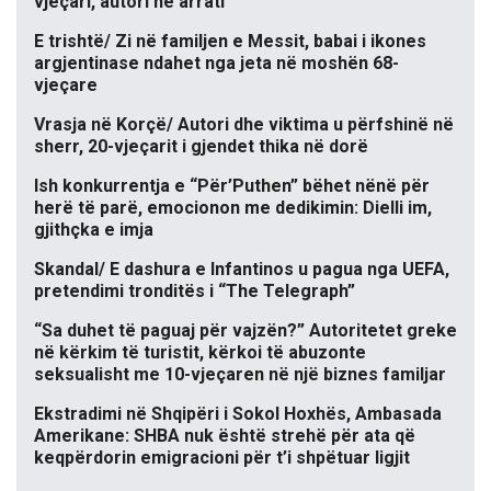
vjeçari, autori në arrati
E trishtë/ Zi në familjen e Messit, babai i ikones
argjentinase ndahet nga jeta në moshën 68-
vjeçare
Vrasja në Korçë/ Autori dhe viktima u përfshinë në
sherr, 20-vjeçarit i gjendet thika në dorë
Ish konkurrentja e “Për’Puthen” bëhet nënë për
herë të parë, emocionon me dedikimin: Dielli im,
gjithçka e imja
Skandal/ E dashura e Infantinos u pagua nga UEFA,
pretendimi tronditës i “The Telegraph”
“Sa duhet të paguaj për vajzën?” Autoritetet greke
në kërkim të turistit, kërkoi të abuzonte
seksualisht me 10-vjeçaren në një biznes familjar
Ekstradimi në Shqipëri i Sokol Hoxhës, Ambasada
Amerikane: SHBA nuk është strehë për ata që
keqpërdorin emigracioni për t’i shpëtuar ligjit