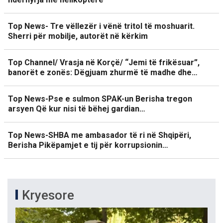
Top News- Tre vëllezër i vënë tritol të moshuarit.
Sherri për mobilje, autorët në kërkim
Top Channel/ Vrasja në Korçë/ “Jemi të frikësuar”,
banorët e zonës: Dëgjuam zhurmë të madhe dhe…
Top News-Pse e sulmon SPAK-un Berisha tregon
arsyen Që kur nisi të bëhej gardian…
Top News-SHBA me ambasador të ri në Shqipëri,
Berisha Pikëpamjet e tij për korrupsionin…
Kryesore