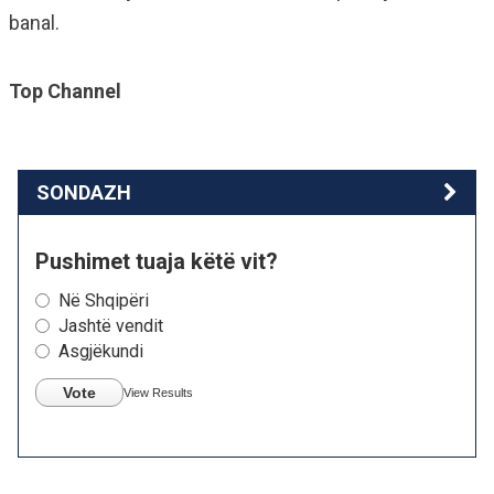
banal.
Top Channel
SONDAZH
Pushimet tuaja këtë vit?
Në Shqipëri
Jashtë vendit
Asgjëkundi
Vote
View Results