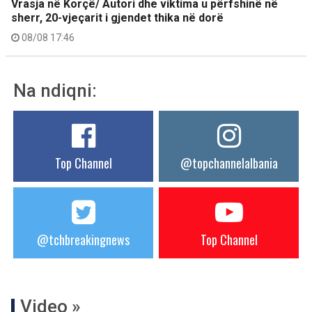
Vrasja në Korçë/ Autori dhe viktima u përfshinë në
sherr, 20-vjeçarit i gjendet thika në dorë
08/08 17:46
Na ndiqni:
Top Channel
@topchannelalbania
@tchbreakingnews
Top Channel
Video »