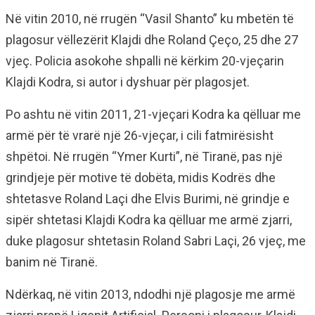
Në vitin 2010, në rrugën “Vasil Shanto” ku mbetën të
plagosur vëllezërit Klajdi dhe Roland Çeço, 25 dhe 27
vjeç. Policia asokohe shpalli në kërkim 20-vjeçarin
Klajdi Kodra, si autor i dyshuar për plagosjet.
Po ashtu në vitin 2011, 21-vjeçari Kodra ka qëlluar me
armë për të vrarë një 26-vjeçar, i cili fatmirësisht
shpëtoi. Në rrugën “Ymer Kurti”, në Tiranë, pas një
grindjeje për motive të dobëta, midis Kodrës dhe
shtetasve Roland Laçi dhe Elvis Burimi, në grindje e
sipër shtetasi Klajdi Kodra ka qëlluar me armë zjarri,
duke plagosur shtetasin Roland Sabri Laçi, 26 vjeç, me
banim në Tiranë.
Ndërkaq, në vitin 2013, ndodhi një plagosje me armë