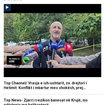
Top Channel/ Vrasja e ish-ushtarit, zv. drejtori i
Hetimit: Konflikt i mbartur mes shokësh, prej…
Top News- Zjarri rrezikon banesat në Krujë, nis
ndërhyrja me helikopterë