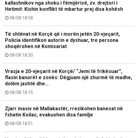
kallashnikov nga shoku i fëmijërisë, zv. drejtori i
Hetimit: Kishin konflikt të mbartur prej disa kohësh
08/08 18:58
Të shtënat në Korçë që i morën jetën 20-vjeçarit,
Policia identifikon autorin e dyshuar, tre persona
shoqërohen në Komisariat
08/08 18:30
Vrasja e 20-vjeçarit në Korçë/ “Jemi të frikësuar”,
flasin banorët e zonës: Dëgjuam një zhurmë të madhe,
dolëm jashtë dhe…
08/08 18:15
Zjarr masiv në Mallakastër, rrezikohen banesat në
fshatin Koilac, evakuohen disa familje
08/08 18:01