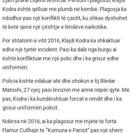
zjarri pranë Liqenit Artificial. Personi i plagosur, Klajdi
Kodra është qëlluar me plumb në këmbë. Plagosja ka
ndodhur pas një konflikti të çastit, ku shkas dyshohet
të ketë qenë një çështje e lëndëve narkotike.
Por shtatorin e vitit 2016, Klajdi Kodra ka shkaktuar
edhe një tjetër incident. Pasi ka dalë nga burgu ai
është konfliktuar me një polic dhe i ka grisur edhe
uniformën.
Policia kishte ndaluar atë dhe shokun e tij Bledar
Matoshi, 27 vjeç pasi lëviznin me armë nëpër qyte. Më
pas, Kodra i ka kundërshtuar forcat e rendit dhe i ka
grisur uniformën policit.
Ndërsa në 2016, ai ka plagosur me mjete te forta
Flamur Cullhajn te “Komuna e Parisit” pas një sherri