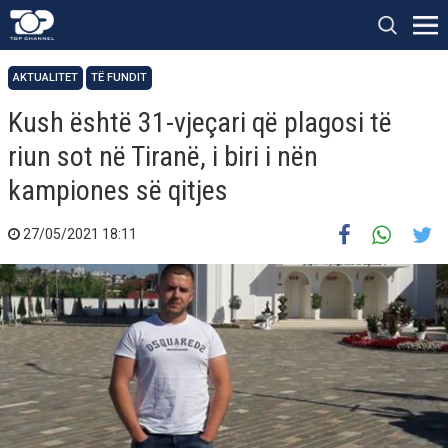
AKTUALITET
TË FUNDIT
Kush është 31-vjeçari që plagosi të
riun sot në Tiranë, i biri i nën
kampiones së qitjes
27/05/2021 18:11