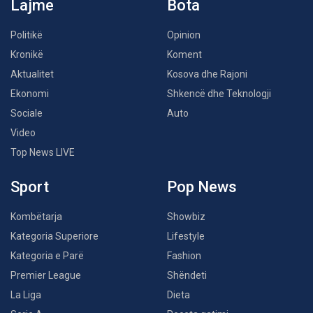
Lajme
Bota
Politikë
Opinion
Kronikë
Koment
Aktualitet
Kosova dhe Rajoni
Ekonomi
Shkencë dhe Teknologji
Sociale
Auto
Video
Top News LIVE
Sport
Pop News
Kombëtarja
Showbiz
Kategoria Superiore
Lifestyle
Kategoria e Parë
Fashion
Premier League
Shëndeti
La Liga
Dieta