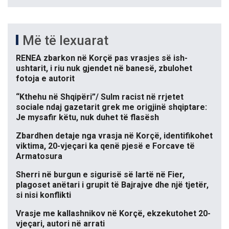
Më të lexuarat
RENEA zbarkon në Korçë pas vrasjes së ish-
ushtarit, i riu nuk gjendet në banesë, zbulohet
fotoja e autorit
“Kthehu në Shqipëri”/ Sulm racist në rrjetet
sociale ndaj gazetarit grek me origjinë shqiptare:
Je mysafir këtu, nuk duhet të flasësh
Zbardhen detaje nga vrasja në Korçë, identifikohet
viktima, 20-vjeçari ka qenë pjesë e Forcave të
Armatosura
Sherri në burgun e sigurisë së lartë në Fier,
plagoset anëtari i grupit të Bajrajve dhe një tjetër,
si nisi konflikti
Vrasje me kallashnikov në Korçë, ekzekutohet 20-
vjeçari, autori në arrati