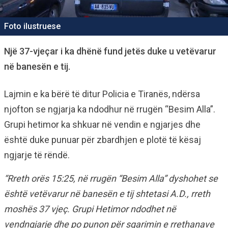
Foto ilustruese
Një 37-vjeçar i ka dhënë fund jetës duke u vetëvarur
në banesën e tij.
Lajmin e ka bërë të ditur Policia e Tiranës, ndërsa
njofton se ngjarja ka ndodhur në rrugën “Besim Alla”.
Grupi hetimor ka shkuar në vendin e ngjarjes dhe
është duke punuar për zbardhjen e plotë të kësaj
ngjarje të rëndë.
“Rreth orës 15:25, në rrugën “Besim Alla” dyshohet se
është vetëvarur në banesën e tij shtetasi A.D., rreth
moshës 37 vjeç.
Grupi Hetimor ndodhet në
vendngjarje dhe po punon për sqarimin e rrethanave