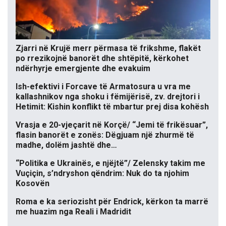
Zjarri në Krujë merr përmasa të frikshme, flakët
po rrezikojnë banorët dhe shtëpitë, kërkohet
ndërhyrje emergjente dhe evakuim
Ish-efektivi i Forcave të Armatosura u vra me
kallashnikov nga shoku i fëmijërisë, zv. drejtori i
Hetimit: Kishin konflikt të mbartur prej disa kohësh
Vrasja e 20-vjeçarit në Korçë/ “Jemi të frikësuar”,
flasin banorët e zonës: Dëgjuam një zhurmë të
madhe, dolëm jashtë dhe…
“Politika e Ukrainës, e njëjtë”/ Zelensky takim me
Vuçiçin, s’ndryshon qëndrim: Nuk do ta njohim
Kosovën
Roma e ka seriozisht për Endrick, kërkon ta marrë
me huazim nga Reali i Madridit