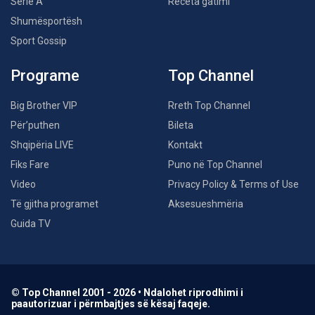
Serie A
Receta gatimi
Shumësportësh
Sport Gossip
Programe
Top Channel
Big Brother VIP
Rreth Top Channel
Për’puthen
Bileta
Shqipëria LIVE
Kontakt
Fiks Fare
Puno në Top Channel
Video
Privacy Policy & Terms of Use
Të gjitha programet
Aksesueshmëria
Guida TV
© Top Channel 2001 - 2026 • Ndalohet riprodhimi i
paautorizuar i përmbajtjes së kësaj faqeje.