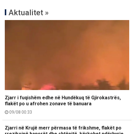
Aktualitet »
Zjarr i fuqishëm edhe në Hundëkuq të Gjirokastrës,
flakët po u afrohen zonave të banuara
09/08 00:33
Zjarri në Krujë merr përmasa të frikshme, flakët po
rrezikojnë banorët dhe shtëpitë, kërkohet ndërhyrje