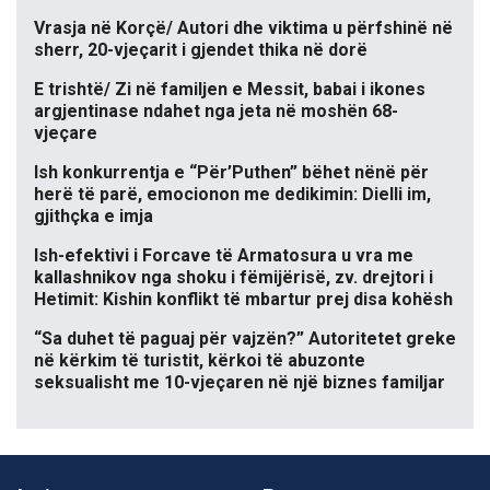
Vrasja në Korçë/ Autori dhe viktima u përfshinë në
sherr, 20-vjeçarit i gjendet thika në dorë
E trishtë/ Zi në familjen e Messit, babai i ikones
argjentinase ndahet nga jeta në moshën 68-
vjeçare
Ish konkurrentja e “Për’Puthen” bëhet nënë për
herë të parë, emocionon me dedikimin: Dielli im,
gjithçka e imja
Ish-efektivi i Forcave të Armatosura u vra me
kallashnikov nga shoku i fëmijërisë, zv. drejtori i
Hetimit: Kishin konflikt të mbartur prej disa kohësh
“Sa duhet të paguaj për vajzën?” Autoritetet greke
në kërkim të turistit, kërkoi të abuzonte
seksualisht me 10-vjeçaren në një biznes familjar