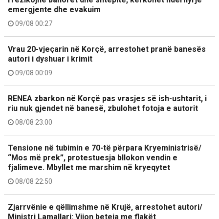
emergjente dhe evakuim
09/08 00:27
Vrau 20-vjeçarin në Korçë, arrestohet pranë banesës
autori i dyshuar i krimit
09/08 00:09
RENEA zbarkon në Korçë pas vrasjes së ish-ushtarit, i
riu nuk gjendet në banesë, zbulohet fotoja e autorit
08/08 23:00
Tensione në tubimin e 70-të përpara Kryeministrisë/
“Mos më prek”, protestuesja bllokon vendin e
fjalimeve. Mbyllet me marshim në kryeqytet
08/08 22:50
Zjarrvënie e qëllimshme në Krujë, arrestohet autori/
Ministri Lamallari: Vijon beteja me flakët