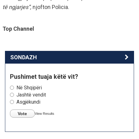
të ngjarjes”,
njofton Policia.
Top Channel
SONDAZH
Pushimet tuaja këtë vit?
Në Shqipëri
Jashtë vendit
Asgjëkundi
Vote
View Results