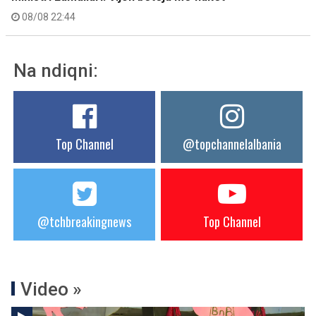
08/08 22:44
Na ndiqni:
Top Channel
@topchannelalbania
@tchbreakingnews
Top Channel
Video »