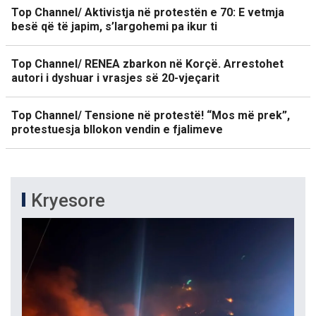
Top Channel/ Aktivistja në protestën e 70: E vetmja
besë që të japim, s’largohemi pa ikur ti
Top Channel/ RENEA zbarkon në Korçë. Arrestohet
autori i dyshuar i vrasjes së 20-vjeçarit
Top Channel/ Tensione në protestë! “Mos më prek”,
protestuesja bllokon vendin e fjalimeve
Kryesore