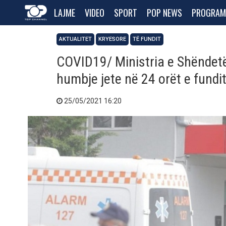
LAJME
VIDEO
SPORT
POP NEWS
PROGRAM
AKTUALITET
KRYESORE
TË FUNDIT
COVID19/ Ministria e Shëndetës
humbje jete në 24 orët e fundi
25/05/2021 16:20