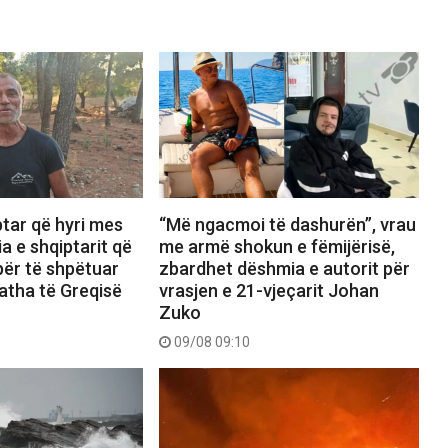
ptar që hyri mes
“Më ngacmoi të dashurën”, vrau
ia e shqiptarit që
me armë shokun e fëmijërisë,
 për të shpëtuar
zbardhet dëshmia e autorit për
atha të Greqisë
vrasjen e 21-vjeçarit Johan
Zuko
09/08 09:10