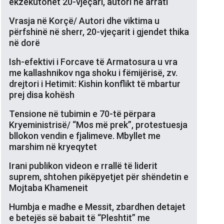
ekzekutohet 20-vjeçari, autori në arrati
Vrasja në Korçë/ Autori dhe viktima u
përfshinë në sherr, 20-vjeçarit i gjendet thika
në dorë
Ish-efektivi i Forcave të Armatosura u vra
me kallashnikov nga shoku i fëmijërisë, zv.
drejtori i Hetimit: Kishin konflikt të mbartur
prej disa kohësh
Tensione në tubimin e 70-të përpara
Kryeministrisë/ “Mos më prek”, protestuesja
bllokon vendin e fjalimeve. Mbyllet me
marshim në kryeqytet
Irani publikon videon e rrallë të liderit
suprem, shtohen pikëpyetjet për shëndetin e
Mojtaba Khameneit
Humbja e madhe e Messit, zbardhen detajet
e betejës së babait të “Pleshtit” me