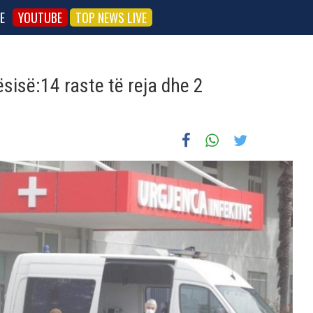
E
YOUTUBE
TOP NEWS LIVE
isë:14 raste të reja dhe 2
t