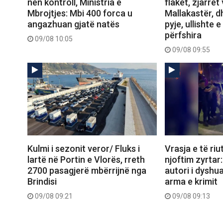
nën kontroll, Ministria e
flakët, zjarret 
Mbrojtjes: Mbi 400 forca u
Mallakastër, d
angazhuan gjatë natës
pyje, ullishte 
përfshira
09/08 10:05
09/08 09:55
Kulmi i sezonit veror/ Fluks i
Vrasja e të riu
lartë në Portin e Vlorës, rreth
njoftim zyrtar
2700 pasagjerë mbërrijnë nga
autori i dyshu
Brindisi
arma e krimit
09/08 09:21
09/08 09:13