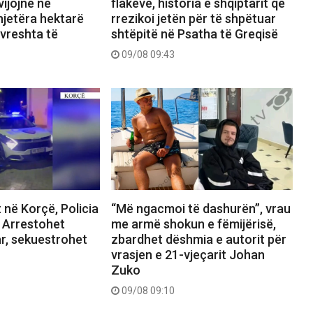
vijojnë në
flakëve, historia e shqiptarit që
hjetëra hektarë
rrezikoi jetën për të shpëtuar
e vreshta të
shtëpitë në Psatha të Greqisë
09/08 09:43
t në Korçë, Policia
“Më ngacmoi të dashurën”, vrau
: Arrestohet
me armë shokun e fëmijërisë,
ar, sekuestrohet
zbardhet dëshmia e autorit për
vrasjen e 21-vjeçarit Johan
Zuko
09/08 09:10