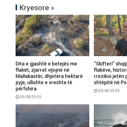
Kryesore »
Dita e gjashtë e betejës me
“Skifteri” shqi
flakët, zjarret vijojnë në
flakëve, histor
Mallakastër, dhjetëra hektarë
rrezikoi jetën
pyje, ullishte e vreshta të
shtëpitë në Ps
përfshira
09/08 09:43
09/08 09:55