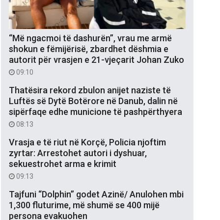
“Më ngacmoi të dashurën”, vrau me armë
shokun e fëmijërisë, zbardhet dëshmia e
autorit për vrasjen e 21-vjeçarit Johan Zuko
09:10
Thatësira rekord zbulon anijet naziste të
Luftës së Dytë Botërore në Danub, dalin në
sipërfaqe edhe municione të pashpërthyera
08:13
Vrasja e të riut në Korçë, Policia njoftim
zyrtar: Arrestohet autori i dyshuar,
sekuestrohet arma e krimit
09:13
Tajfuni “Dolphin” godet Azinë/ Anulohen mbi
1,300 fluturime, më shumë se 400 mijë
persona evakuohen