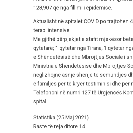
128,907 që nga fillimi i epidemisë.
Aktualisht në spitalet COVID po trajtohen 4
terapi intensive.
Me gjithë përpjekjet e stafit mjekësor be
qytetarë; 1 qytetar nga Tirana, 1 qytetar n
e Shëndetësisë dhe Mbrojtjes Sociale i sh
Ministria e Shëndetësisë dhe Mbrojtjes So
neglizhojnë asnjë shenjë të sëmundjes d
e familjes për të kryer testimin si dhe për
Telefononi në numri 127 të Urgjencës Ko
spital.
Statistika (25 Maj 2021)
Raste të reja ditore 14