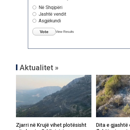
Në Shqipëri
Jashtë vendit
Asgjëkundi
Vote
View Results
Aktualitet »
Zjarri në Krujë vihet plotësisht
Dita e gjashtë