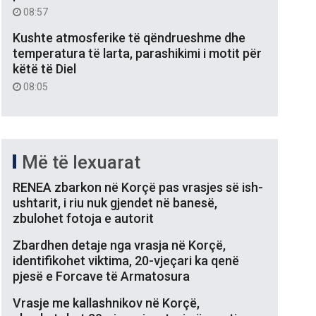
08:57
Kushte atmosferike të qëndrueshme dhe
temperatura të larta, parashikimi i motit për
këtë të Diel
08:05
Më të lexuarat
RENEA zbarkon në Korçë pas vrasjes së ish-
ushtarit, i riu nuk gjendet në banesë,
zbulohet fotoja e autorit
Zbardhen detaje nga vrasja në Korçë,
identifikohet viktima, 20-vjeçari ka qenë
pjesë e Forcave të Armatosura
Vrasje me kallashnikov në Korçë,