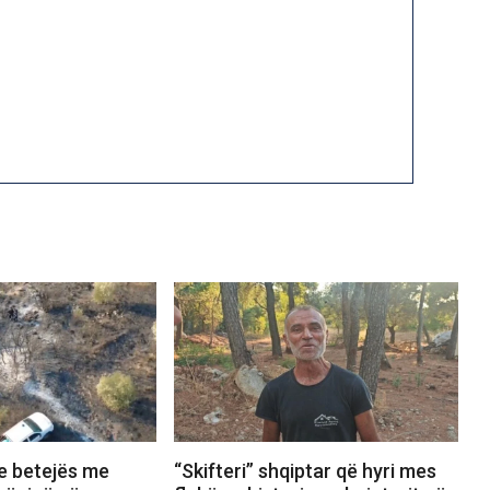
 e betejës me
“Skifteri” shqiptar që hyri mes