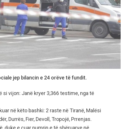
iale jep bilancin e 24 orëve të fundit.
 si vijon: Janë kryer 3,366 testime, nga të
kuar në këto bashki: 2 raste në Tiranë, Malësi
r, Durrës, Fier, Devoll, Tropojë, Prrenjas.
rë, duke e çuar numrin e të shëruarve në