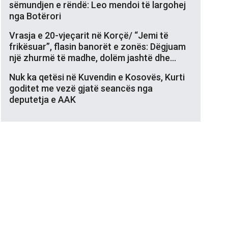
sëmundjen e rëndë: Leo mendoi të largohej
nga Botërori
Vrasja e 20-vjeçarit në Korçë/ “Jemi të
frikësuar”, flasin banorët e zonës: Dëgjuam
një zhurmë të madhe, dolëm jashtë dhe…
Nuk ka qetësi në Kuvendin e Kosovës, Kurti
goditet me vezë gjatë seancës nga
deputetja e AAK