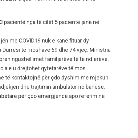
3 pacientë nga të cilët 5 pacientë janë në
tejën me COVID19 nuk e kanë fituar dy
ga Durrësi të moshave 69 dhe 74 vjeç. Ministria
preh ngushëllimet familjarëve të të ndjerëve.
ciale u drejtohet qytetarëve të mos
he të kontaktojnë për çdo dyshim me mjekun
 ndjekjen dhe trajtimin ambulator në banesë.
mbëtare për çdo emergjencë apo referim në