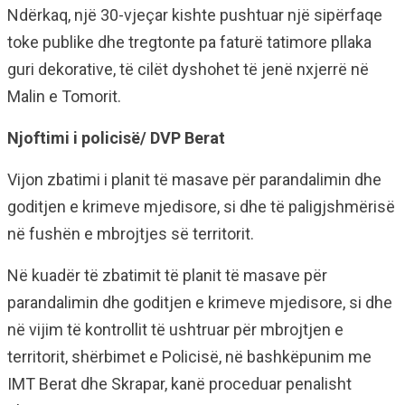
Ndërkaq, një 30-vjeçar kishte pushtuar një sipërfaqe
toke publike dhe tregtonte pa faturë tatimore pllaka
guri dekorative, të cilët dyshohet të jenë nxjerrë në
Malin e Tomorit.
Njoftimi i policisë/ DVP Berat
Vijon zbatimi i planit të masave për parandalimin dhe
goditjen e krimeve mjedisore, si dhe të paligjshmërisë
në fushën e mbrojtjes së territorit.
Në kuadër të zbatimit të planit të masave për
parandalimin dhe goditjen e krimeve mjedisore, si dhe
në vijim të kontrollit të ushtruar për mbrojtjen e
territorit, shërbimet e Policisë, në bashkëpunim me
IMT Berat dhe Skrapar, kanë proceduar penalisht