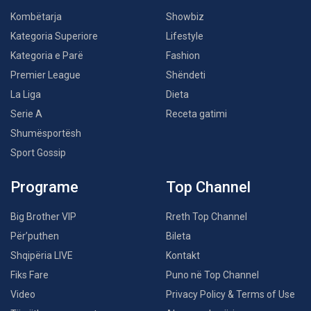
Kombëtarja
Showbiz
Kategoria Superiore
Lifestyle
Kategoria e Parë
Fashion
Premier League
Shëndeti
La Liga
Dieta
Serie A
Receta gatimi
Shumësportësh
Sport Gossip
Programe
Top Channel
Big Brother VIP
Rreth Top Channel
Për’puthen
Bileta
Shqipëria LIVE
Kontakt
Fiks Fare
Puno në Top Channel
Video
Privacy Policy & Terms of Use