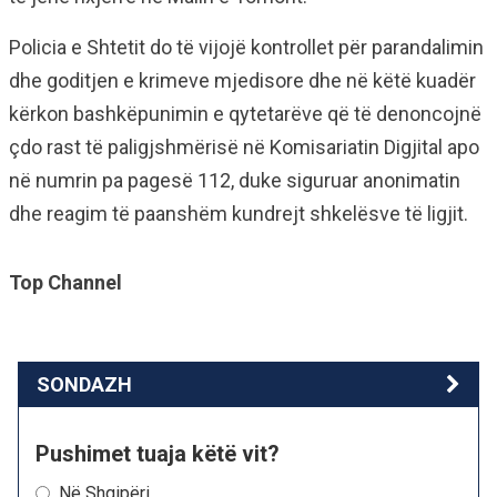
Policia e Shtetit do të vijojë kontrollet për parandalimin
dhe goditjen e krimeve mjedisore dhe në këtë kuadër
kërkon bashkëpunimin e qytetarëve që të denoncojnë
çdo rast të paligjshmërisë në Komisariatin Digjital apo
në numrin pa pagesë 112, duke siguruar anonimatin
dhe reagim të paanshëm kundrejt shkelësve të ligjit.
Top Channel
SONDAZH
Pushimet tuaja këtë vit?
Në Shqipëri