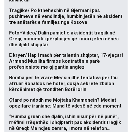
Tragjike/ Po ktheheshin në Gjermani pas
pushimeve në vendlindje, humbin jetën në aksident
tre anëtarët e familjes nga Kosova
Foto+Video/ Dalin pamjet e aksidentit tragjik në
Greqi, momenti i përplasjes që i mori jetën nënës
dhe djalit shqiptar
E kryer/ Hap i madh për talentin shqiptar, 17-vjeçari
Armend Muslika firmos kontratën e parë
profesioniste me gjigantin anglez
Bomba për të vrarë Messin dhe tentativa për t’iu
afruar Ronaldos në hotel, dosja sekrete zbulon
kërcënimet që tronditën Botërorin
Çfarë po ndodh me Mojtaba Khamenein? Mediat
opozitare iraniane: Mund të vdesë në çdo moment
“Humba gruan dhe djalin, ishin nisur për në punë”,
rrëfimi rrëqethës i shqiptarit pas aksidentit tragjik
në Greqi: Ma ndjeu zemra, i mora në telefon…