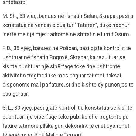
shtetasit:
M. Sh., 53 vjeç, banues në fshatin Selan, Skrapar, pasi u
konstatua në vendin e quajtur “Teteren”, duke hedhur
inerte me një mjet fadromë në shtratin e lumit Osum.
F. D., 38 vjeç, banues në Poliçan, pasi gjatë kontrollit të
ushtruar në fshatin Bogovë, Skrapar, ka rezultuar se
kishte pushtuar një sipërfaqe toke dhe ushtronte
aktivitetin tregtar duke mos paguar tatimet, taksat,
dispononte mall pa faturë, si dhe kishte dy punonjës të
pasiguruar.
S. L., 30 vjeç, pasi gjatë kontrollit u konstatua se kishte
pushtuar një sipërfaqe toke publike dhe tregtonte pa
faturë tatimore pllaka guri dekorativ, të cilët dyshohet
të jenë nxjerrë në Malin e Tomorit.