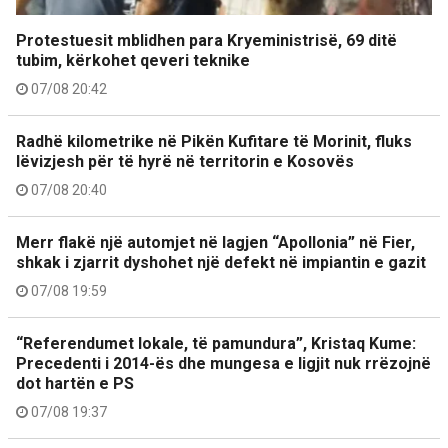
Protestuesit mblidhen para Kryeministrisë, 69 ditë
tubim, kërkohet qeveri teknike
07/08 20:42
Radhë kilometrike në Pikën Kufitare të Morinit, fluks
lëvizjesh për të hyrë në territorin e Kosovës
07/08 20:40
Merr flakë një automjet në lagjen “Apollonia” në Fier,
shkak i zjarrit dyshohet një defekt në impiantin e gazit
07/08 19:59
“Referendumet lokale, të pamundura”, Kristaq Kume:
Precedenti i 2014-ës dhe mungesa e ligjit nuk rrëzojnë
dot hartën e PS
07/08 19:37