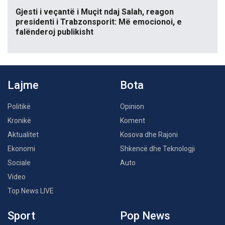
Gjesti i veçantë i Muçit ndaj Salah, reagon
presidenti i Trabzonsporit: Më emocionoi, e
falënderoj publikisht
Lajme
Bota
Politikë
Opinion
Kronikë
Koment
Aktualitet
Kosova dhe Rajoni
Ekonomi
Shkencë dhe Teknologji
Sociale
Auto
Video
Top News LIVE
Sport
Pop News