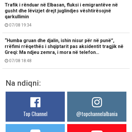
Trafik i rënduar në Elbasan, fluksi i emigrantëve në
gusht dhe lëvizjet drejt juglindjes vështirësojnë
qarkullimin
07/08 19:34
“Humba gruan dhe djalin, ishin nisur për në punë”,
rrëfimi rrëqethës i shqiptarit pas aksidentit tragjik në
Greqi: Ma ndjeu zemra, i mora në telefon…
07/08 18:48
Na ndiqni:
Top Channel
@topchannelalbania