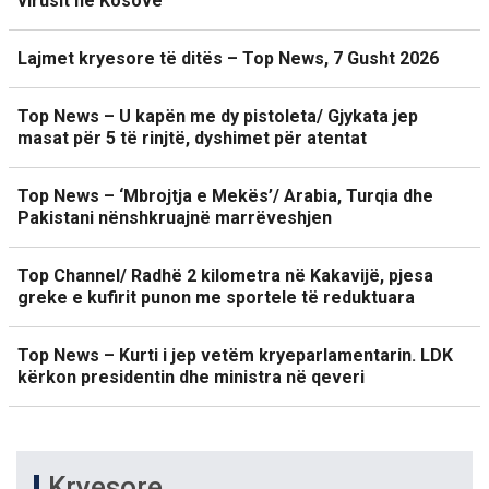
virusit në Kosovë
Lajmet kryesore të ditës – Top News, 7 Gusht 2026
Top News – U kapën me dy pistoleta/ Gjykata jep
masat për 5 të rinjtë, dyshimet për atentat
Top News – ‘Mbrojtja e Mekës’/ Arabia, Turqia dhe
Pakistani nënshkruajnë marrëveshjen
Top Channel/ Radhë 2 kilometra në Kakavijë, pjesa
greke e kufirit punon me sportele të reduktuara
Top News – Kurti i jep vetëm kryeparlamentarin. LDK
kërkon presidentin dhe ministra në qeveri
Kryesore