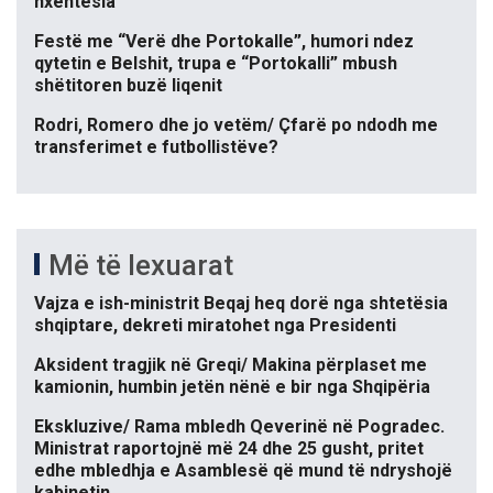
nxehtësia
Festë me “Verë dhe Portokalle”, humori ndez
qytetin e Belshit, trupa e “Portokalli” mbush
shëtitoren buzë liqenit
Rodri, Romero dhe jo vetëm/ Çfarë po ndodh me
transferimet e futbollistëve?
Më të lexuarat
Vajza e ish-ministrit Beqaj heq dorë nga shtetësia
shqiptare, dekreti miratohet nga Presidenti
Aksident tragjik në Greqi/ Makina përplaset me
kamionin, humbin jetën nënë e bir nga Shqipëria
Ekskluzive/ Rama mbledh Qeverinë në Pogradec.
Ministrat raportojnë më 24 dhe 25 gusht, pritet
edhe mbledhja e Asamblesë që mund të ndryshojë
kabinetin