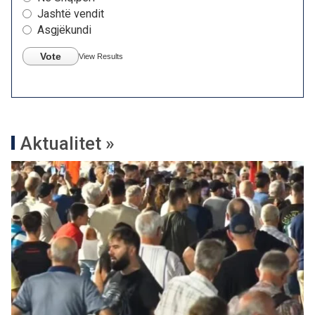
Jashtë vendit
Asgjëkundi
Vote
View Results
Aktualitet »