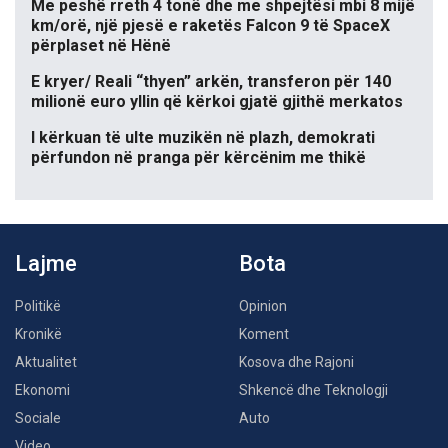
Me peshë rreth 4 tonë dhe me shpejtësi mbi 8 mijë
km/orë, një pjesë e raketës Falcon 9 të SpaceX
përplaset në Hënë
E kryer/ Reali “thyen” arkën, transferon për 140
milionë euro yllin që kërkoi gjatë gjithë merkatos
I kërkuan të ulte muzikën në plazh, demokrati
përfundon në pranga për kërcënim me thikë
Lajme
Bota
Politikë
Opinion
Kronikë
Koment
Aktualitet
Kosova dhe Rajoni
Ekonomi
Shkencë dhe Teknologji
Sociale
Auto
Video