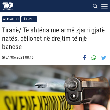
AKTUALITET
TË FUNDIT
Tiranë/ Të shtëna me armë zjarri gjatë
natës, qëllohet në drejtim të një
banese
24/05/2021 08:16