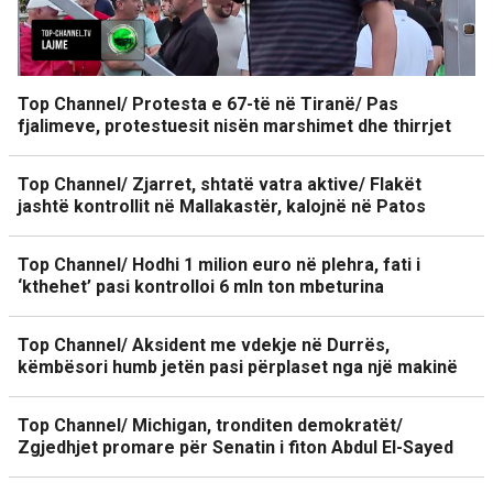
Top Channel/ Protesta e 67-të në Tiranë/ Pas
fjalimeve, protestuesit nisën marshimet dhe thirrjet
Top Channel/ Zjarret, shtatë vatra aktive/ Flakët
jashtë kontrollit në Mallakastër, kalojnë në Patos
Top Channel/ Hodhi 1 milion euro në plehra, fati i
‘kthehet’ pasi kontrolloi 6 mln ton mbeturina
Top Channel/ Aksident me vdekje në Durrës,
këmbësori humb jetën pasi përplaset nga një makinë
Top Channel/ Michigan, tronditen demokratët/
Zgjedhjet promare për Senatin i fiton Abdul El-Sayed