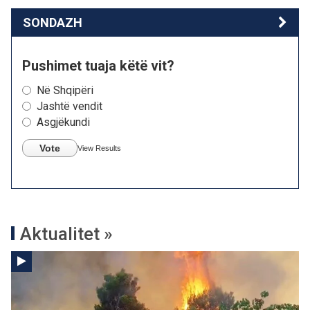
SONDAZH
Pushimet tuaja këtë vit?
Në Shqipëri
Jashtë vendit
Asgjëkundi
Vote
View Results
Aktualitet »