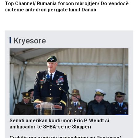
Top Channel/ Rumania forcon mbrojtjen/ Do vendosë
sisteme anti-dron përgjatë lumit Danub
Kryesore
Senati amerikan konfirmon Eric P. Wendt si
ambasador të SHBA-së në Shqipëri
Grabitja me armë në argjendarinë në Paskuqan/