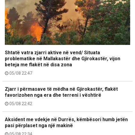
Shtatë vatra zjarri aktive në vend/ Situata
problematike në Mallakastër dhe Gjirokastër, vijon
beteja me flakët në disa zona
05/08 22:47
Zjarr i përmasave të mëdha në Gjirokastër, flakët
favorizohen nga era dhe terreni i vështirë
05/08 22:42
Aksident me vdekje në Durrës, këmbësori humb jetën
pasi përplaset nga një makinë
05/08 22:34