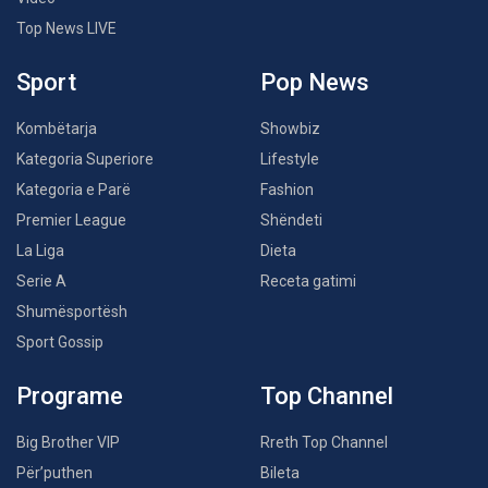
Top News LIVE
Sport
Pop News
Kombëtarja
Showbiz
Kategoria Superiore
Lifestyle
Kategoria e Parë
Fashion
Premier League
Shëndeti
La Liga
Dieta
Serie A
Receta gatimi
Shumësportësh
Sport Gossip
Programe
Top Channel
Big Brother VIP
Rreth Top Channel
Për’puthen
Bileta