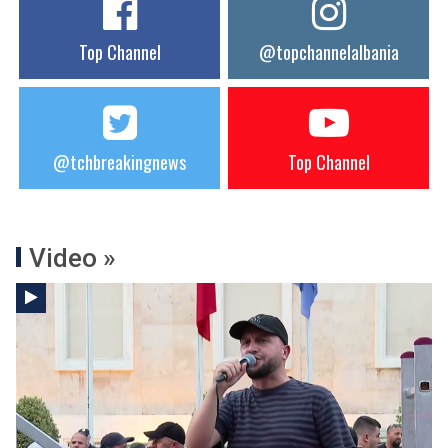
Top Channel
@topchannelalbania
@tchbreakingnews
Top Channel
Video »