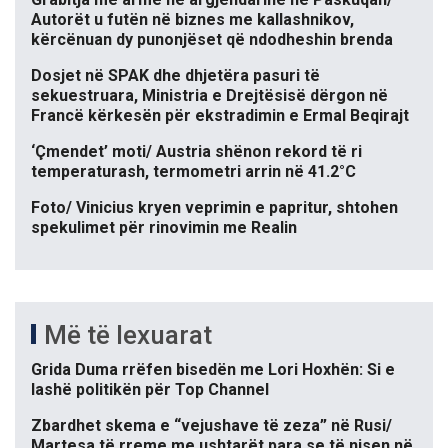
Autorët u futën në biznes me kallashnikov,
kërcënuan dy punonjëset që ndodheshin brenda
Dosjet në SPAK dhe dhjetëra pasuri të
sekuestruara, Ministria e Drejtësisë dërgon në
Francë kërkesën për ekstradimin e Ermal Beqirajt
‘Çmendet’ moti/ Austria shënon rekord të ri
temperaturash, termometri arrin në 41.2°C
Foto/ Vinicius kryen veprimin e papritur, shtohen
spekulimet për rinovimin me Realin
Më të lexuarat
Grida Duma rrëfen bisedën me Lori Hoxhën: Si e
lashë politikën për Top Channel
Zbardhet skema e “vejushave të zeza” në Rusi/
Martesa të rreme me ushtarët para se të nisen në