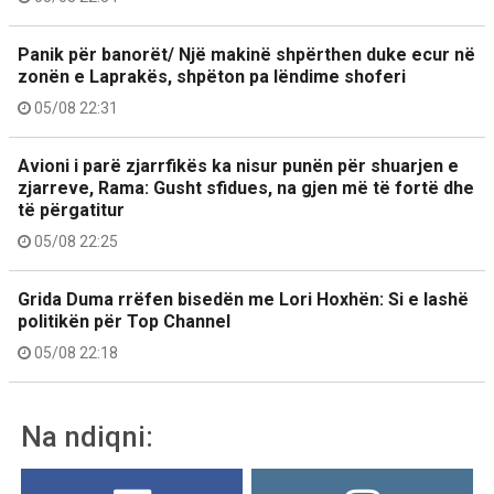
Panik për banorët/ Një makinë shpërthen duke ecur në
zonën e Laprakës, shpëton pa lëndime shoferi
05/08 22:31
Avioni i parë zjarrfikës ka nisur punën për shuarjen e
zjarreve, Rama: Gusht sfidues, na gjen më të fortë dhe
të përgatitur
05/08 22:25
Grida Duma rrëfen bisedën me Lori Hoxhën: Si e lashë
politikën për Top Channel
05/08 22:18
Na ndiqni: