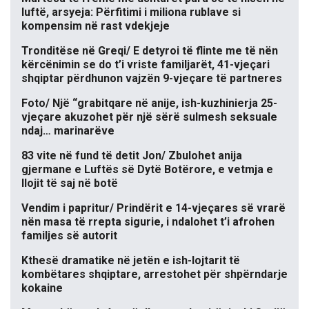
luftë, arsyeja: Përfitimi i miliona rublave si
kompensim në rast vdekjeje
Tronditëse në Greqi/ E detyroi të flinte me të nën
kërcënimin se do t’i vriste familjarët, 41-vjeçari
shqiptar përdhunon vajzën 9-vjeçare të partneres
Foto/ Një “grabitqare në anije, ish-kuzhinierja 25-
vjeçare akuzohet për një sërë sulmesh seksuale
ndaj… marinarëve
83 vite në fund të detit Jon/ Zbulohet anija
gjermane e Luftës së Dytë Botërore, e vetmja e
llojit të saj në botë
Vendim i papritur/ Prindërit e 14-vjeçares së vrarë
nën masa të rrepta sigurie, i ndalohet t’i afrohen
familjes së autorit
Kthesë dramatike në jetën e ish-lojtarit të
kombëtares shqiptare, arrestohet për shpërndarje
kokaine