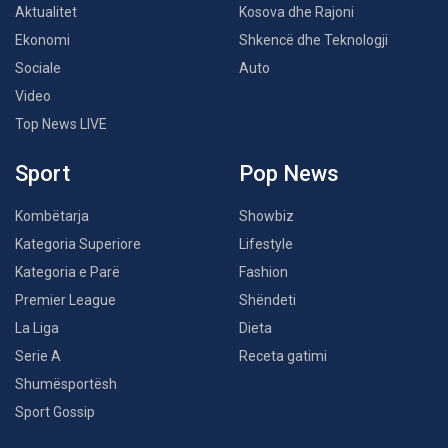
Aktualitet
Kosova dhe Rajoni
Ekonomi
Shkencë dhe Teknologji
Sociale
Auto
Video
Top News LIVE
Sport
Pop News
Kombëtarja
Showbiz
Kategoria Superiore
Lifestyle
Kategoria e Parë
Fashion
Premier League
Shëndeti
La Liga
Dieta
Serie A
Receta gatimi
Shumësportësh
Sport Gossip