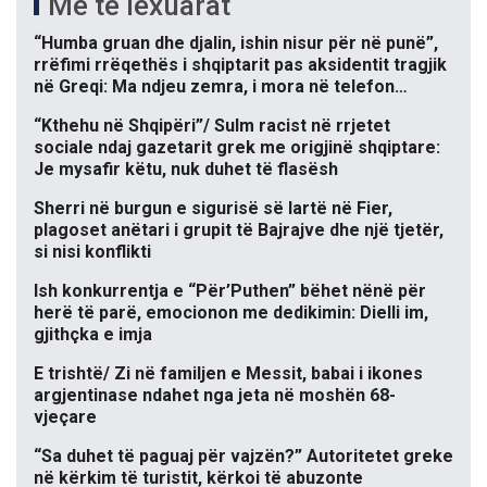
Më të lexuarat
“Humba gruan dhe djalin, ishin nisur për në punë”,
rrëfimi rrëqethës i shqiptarit pas aksidentit tragjik
në Greqi: Ma ndjeu zemra, i mora në telefon…
“Kthehu në Shqipëri”/ Sulm racist në rrjetet
sociale ndaj gazetarit grek me origjinë shqiptare:
Je mysafir këtu, nuk duhet të flasësh
Sherri në burgun e sigurisë së lartë në Fier,
plagoset anëtari i grupit të Bajrajve dhe një tjetër,
si nisi konflikti
Ish konkurrentja e “Për’Puthen” bëhet nënë për
herë të parë, emocionon me dedikimin: Dielli im,
gjithçka e imja
E trishtë/ Zi në familjen e Messit, babai i ikones
argjentinase ndahet nga jeta në moshën 68-
vjeçare
“Sa duhet të paguaj për vajzën?” Autoritetet greke
në kërkim të turistit, kërkoi të abuzonte