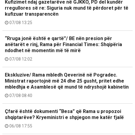
Kufizimet ndaj gazetarëve në GJKKO, PD del kundër
rregullores së re: Siguria nuk mund të përdoret për të
kufizuar transparencën
07/08 13:25
“Rruga jonë është e qartë”/ BE nën presion për
anëtarët e rinj, Rama për Financial Times: Shqipëria
ndodhet në momentin më të mirë
07/08 12:02
Ekskluzive/ Rama mbledh Qeverinë në Pogradec.
Ministrat raportojnë më 24 dhe 25 gusht, pritet edhe
mbledhja e Asamblesë që mund të ndryshojë kabinetin
07/08 08:40
Çfarë është dokumenti “Besa” që Rama u propozoi
shqiptarëve? Kryeministri e shpjegon me katër fjalë
06/08 17:55