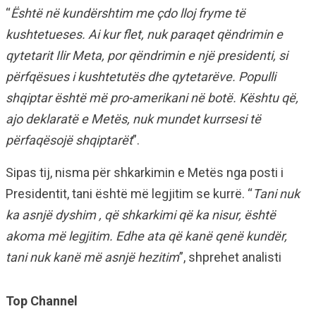
“
Është në kundërshtim me çdo lloj fryme të
kushtetueses. Ai kur flet, nuk paraqet qëndrimin e
qytetarit Ilir Meta, por qëndrimin e një presidenti, si
përfqësues i kushtetutës dhe qytetarëve. Populli
shqiptar është më pro-amerikani në botë. Kështu që,
ajo deklaratë e Metës, nuk mundet kurrsesi të
përfaqësojë shqiptarët
”.
Sipas tij, nisma për shkarkimin e Metës nga posti i
Presidentit, tani është më legjitim se kurrë. “
Tani nuk
ka asnjë dyshim , që shkarkimi që ka nisur, është
akoma më legjitim. Edhe ata që kanë qenë kundër,
tani nuk kanë më asnjë hezitim
”, shprehet analisti
Top Channel