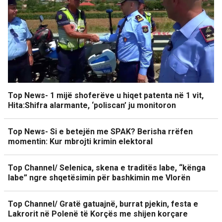
Top News- 1 mijë shoferëve u hiqet patenta në 1 vit,
Hita:Shifra alarmante, ‘poliscan’ ju monitoron
Top News- Si e betejën me SPAK? Berisha rrëfen
momentin: Kur mbrojti krimin elektoral
Top Channel/ Selenica, skena e traditës labe, “kënga
labe” ngre shqetësimin për bashkimin me Vlorën
Top Channel/ Gratë gatuajnë, burrat pjekin, festa e
Lakrorit në Polenë të Korçës me shijen korçare