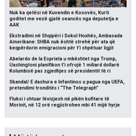
Nuk ka qetësi në Kuvendin e Kosovës, Kurti
goditet me vezë gjatë seancës nga deputetja e
AAK
Ekstradimi në Shqipëri i Sokol Hoxhës, Ambasada
Amerikane: SHBA nuk është strehë për ata që
keqpërdorin emigracioni për t’i shpëtuar ligjit
Abelardo de la Espriela u mbështet nga Trump,
Uashingtoni planifikon t’i ofrojë 1 miliard dollarë
Kolumbisë pas zgjedhjes së presidentit të ri
Skandal/ E dashura e Infantinos u pagua nga UEFA,
pretendimi tronditës i “The Telegraph”
Fluksi i shtuar lëvizjesh në pikën kufitare të
Morinit, në 12 orë regjistrohen mbi 41 mijë hyrje