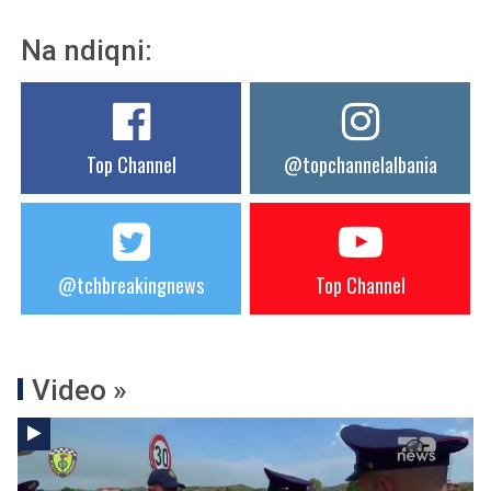
Na ndiqni:
Top Channel
@topchannelalbania
@tchbreakingnews
Top Channel
Video »