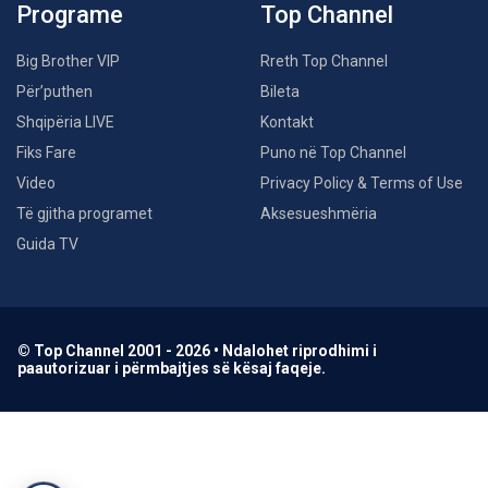
Programe
Top Channel
Big Brother VIP
Rreth Top Channel
Për’puthen
Bileta
Shqipëria LIVE
Kontakt
Fiks Fare
Puno në Top Channel
Video
Privacy Policy & Terms of Use
Të gjitha programet
Aksesueshmëria
Guida TV
© Top Channel 2001 - 2026 • Ndalohet riprodhimi i
paautorizuar i përmbajtjes së kësaj faqeje.