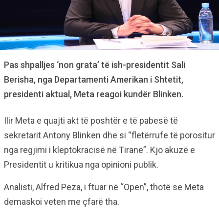
Pas shpalljes ‘non grata’ të ish-presidentit Sali
Berisha, nga Departamenti Amerikan i Shtetit,
presidenti aktual, Meta reagoi kundër Blinken.
Ilir Meta e quajti akt të poshtër e të pabesë të
sekretarit Antony Blinken dhe si “fletërrufe të porositur
nga regjimi i kleptokracisë në Tiranë”. Kjo akuzë e
Presidentit u kritikua nga opinioni publik.
Analisti, Alfred Peza, i ftuar në “Open”, thotë se Meta
demaskoi veten me çfarë tha.