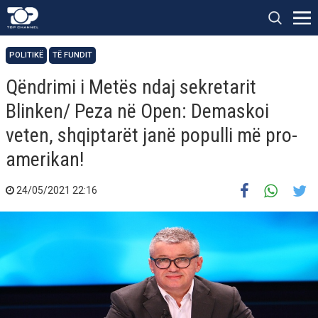
POLITIKË
TË FUNDIT
Qëndrimi i Metës ndaj sekretarit
Blinken/ Peza në Open: Demaskoi
veten, shqiptarët janë populli më pro-
amerikan!
24/05/2021 22:16