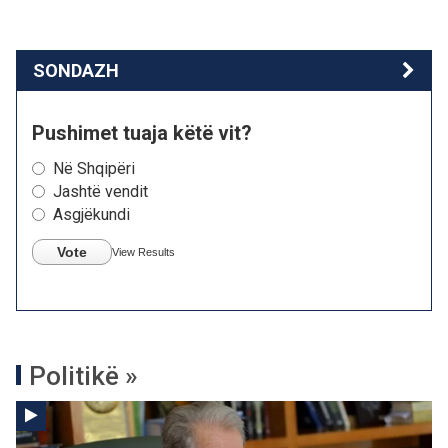
SONDAZH
Pushimet tuaja këtë vit?
Në Shqipëri
Jashtë vendit
Asgjëkundi
Vote
View Results
Politikë »