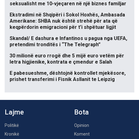
seksualisht me 10-vjeçaren në një biznes familjar
Ekstradimi në Shqipëri i Sokol Hoxhës, Ambasada
Amerikane: SHBA nuk është strehë për ata që
keqpërdorin emigracioni për t’i shpëtuar ligjit
Skandal/ E dashura e Infantinos u pagua nga UEFA,
pretendimi tronditës i “The Telegraph”
30 milionë euro rrogë dhe 5 mijë euro vetëm për
letra higjienike, kontrata e çmendur e Salah
E pabesueshme, dështojnë kontrollet mjekësore,
prishet transferimi i Fisnik Asllanit te Leipzig
Lajme
Bota
Politikë
Opinion
Kronikë
Koment