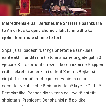
Marrëdhënia e Sali Berishës me Shtetet e bashkuara
të Amerikës ka qenë shumë e luhatshme dhe ka
njohur kontraste shumë të forta.
Shpallja si i padëshiruar nga Shtetet e Bashkuara
është akti i fundit i një historie shumë të gjatë gati 30
vjecare. Kur sapo ishte rrëzuar komunizmi në Shqipëri
erdhi sekretari amerikan i shtetit Xhejms Bejker si
sinjal i fortë mbështetje për ndryshimin që po
ndodhte. Në atë kohë Berisha ishte në krye të Partisë
Demokratike. Por pas disa vitesh në krye të shtetit
shqiptar si President, Berisha nisi një politike