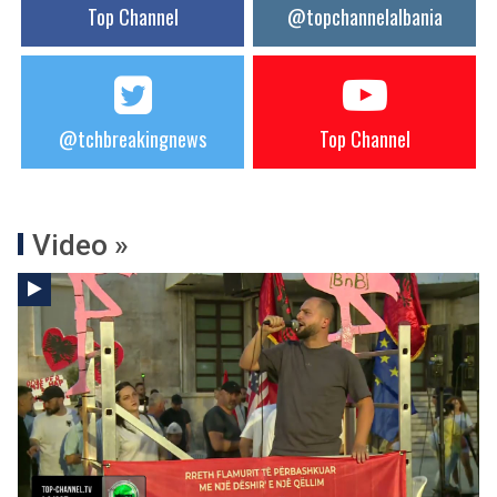
Top Channel
@topchannelalbania
@tchbreakingnews
Top Channel
Video »