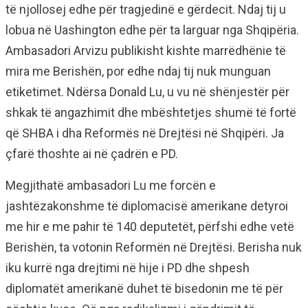
të njollosej edhe për tragjedinë e gërdecit. Ndaj tij u
lobua në Uashington edhe për ta larguar nga Shqipëria.
Ambasadori Arvizu publikisht kishte marrëdhënie të
mira me Berishën, por edhe ndaj tij nuk munguan
etiketimet. Ndërsa Donald Lu, u vu në shënjestër për
shkak të angazhimit dhe mbështetjes shumë të fortë
që SHBA i dha Reformës në Drejtësi në Shqipëri. Ja
çfarë thoshte ai në çadrën e PD.
Megjithatë ambasadori Lu me forcën e
jashtëzakonshme të diplomacisë amerikane detyroi
me hir e me pahir të 140 deputetët, përfshi edhe vetë
Berishën, ta votonin Reformën në Drejtësi. Berisha nuk
iku kurrë nga drejtimi në hije i PD dhe shpesh
diplomatët amerikanë duhet të bisedonin me të për