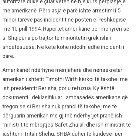
autoritare duke e çuar veten në një kurs përplasjeje
me amerikanë. Përplasja e parë ishte arrestimi i 5
minoritarëve pas incidentit ne posten e Peshkëpisë
me 10 prill 1994. Raportet amerikane për mënyrën se
si Shqipëria po trajtonte minoritetin grek ishin
shqetësuese. Në këtë kohë ndodhi edhe incidenti i
parë.
Amerikanët ndërhynë menjëherë dhe nënsekretari
amerikan i shtetit Timothi Wirth kërkoi të takohej me
ish presidentit Berisha, por u refuzua. Ky është
dokumenti i deklasifikuar i ambasadës amerikane që
tregon se si Berisha nuk pranoi të takohej me të
dërguarin amerikan me gjithë ndërhyrjet pranë ish
ministrit të mbrojtjes Safet Zhulali dhe ish ministrit të
jashtëm Tritan Shehu. SHBA duhej të kujdesej për