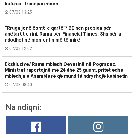
kufizuar transparencën
07/08 13:25
“Rruga jonë është e qartë”/ BE nën presion për
anëtarët e rinj, Rama për Financial Times: Shqipëria
ndodhet në momentin më të mirë
07/08 12:02
Ekskluzive/ Rama mbledh Qeverinë në Pogradec.
Ministrat raportojnë më 24 dhe 25 gusht, pritet edhe
mbledhja e Asamblesë që mund të ndryshojë kabinetin
07/08 08:40
Na ndiqni: