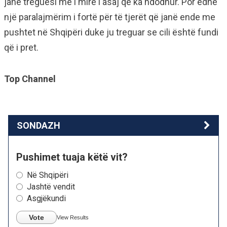
janë treguesi më i mirë i asaj që ka ndodhur. Por edhe
një paralajmërim i fortë për të tjerët që janë ende me
pushtet në Shqipëri duke ju treguar se cili është fundi
që i pret.
Top Channel
SONDAZH
Pushimet tuaja këtë vit?
Në Shqipëri
Jashtë vendit
Asgjëkundi
Vote
View Results