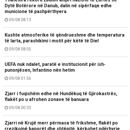
Dytë Botërore në Danub, dalin në sipërfaqe edhe
municione të pashpërthyera
09/08 08:13
Kushte atmosferike të qëndrueshme dhe temperatura
të larta, parashikimi i motit për këtë të Diel
09/08 08:05
UEFA nuk ndalet, paratë e institucionit për ish-
punonjësen, Infantino nën hetim
09/08 01:56
Zjarr i fuqishëm edhe në Hundëkuq të Gjirokastrës,
flakët po u afrohen zonave të banuara
09/08 00:33
Zjarri në Krujë merr përmasa të frikshme, flakët po
rrezikojnë banorët dhe shtëpitë, kërkohet ndërhyrje