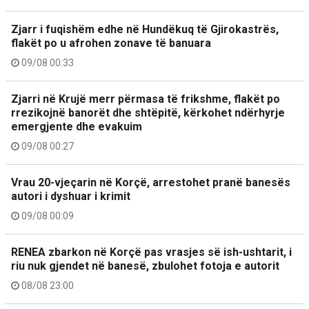
Zjarr i fuqishëm edhe në Hundëkuq të Gjirokastrës,
flakët po u afrohen zonave të banuara
09/08 00:33
Zjarri në Krujë merr përmasa të frikshme, flakët po
rrezikojnë banorët dhe shtëpitë, kërkohet ndërhyrje
emergjente dhe evakuim
09/08 00:27
Vrau 20-vjeçarin në Korçë, arrestohet pranë banesës
autori i dyshuar i krimit
09/08 00:09
RENEA zbarkon në Korçë pas vrasjes së ish-ushtarit, i
riu nuk gjendet në banesë, zbulohet fotoja e autorit
08/08 23:00