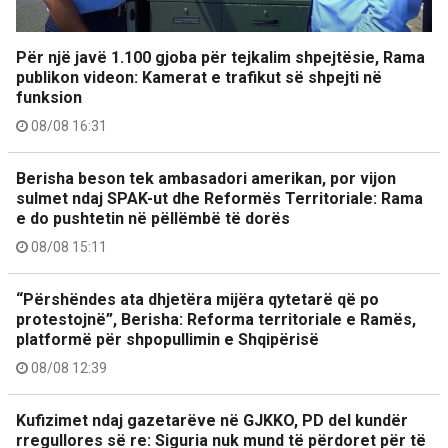
Për një javë 1.100 gjoba për tejkalim shpejtësie, Rama
publikon videon: Kamerat e trafikut së shpejti në
funksion
08/08 16:31
Berisha beson tek ambasadori amerikan, por vijon
sulmet ndaj SPAK-ut dhe Reformës Territoriale: Rama
e do pushtetin në pëllëmbë të dorës
08/08 15:11
“Përshëndes ata dhjetëra mijëra qytetarë që po
protestojnë”, Berisha: Reforma territoriale e Ramës,
platformë për shpopullimin e Shqipërisë
08/08 12:39
Kufizimet ndaj gazetarëve në GJKKO, PD del kundër
rregullores së re: Siguria nuk mund të përdoret për të