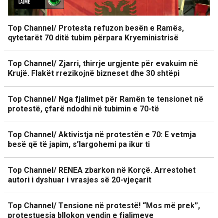
Top Channel/ Protesta refuzon besën e Ramës,
qytetarët 70 ditë tubim përpara Kryeministrisë
Top Channel/ Zjarri, thirrje urgjente për evakuim në
Krujë. Flakët rrezikojnë bizneset dhe 30 shtëpi
Top Channel/ Nga fjalimet për Ramën te tensionet në
protestë, çfarë ndodhi në tubimin e 70-të
Top Channel/ Aktivistja në protestën e 70: E vetmja
besë që të japim, s’largohemi pa ikur ti
Top Channel/ RENEA zbarkon në Korçë. Arrestohet
autori i dyshuar i vrasjes së 20-vjeçarit
Top Channel/ Tensione në protestë! “Mos më prek”,
protestuesja bllokon vendin e fjalimeve