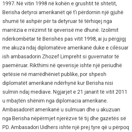
1997. Në vitin 1998 në kohën e grushtit të shtetit,
Berisha detyroi amerikanët që t’i përdornin një gjuhë
shumë të ashpër për ta detyruar të tërhiqej nga
marrëzia e rrëzimit të qeverisë me dhunë. Izolimit
ndërkombëtar të Berishës pas vitit 1998, ai ju përgjigj
me akuza ndaj diplomatëve amerikanë duke e cilësuar
ish ambasadorin Zhozef Limpreht si guvernator të
paemëruar. Rikthimi në qeverisje ishte një periudhë
qetësie në marrëdhëniet publike, por shpesh
diplomatët amerikanë ndërhynë kur Berisha nisi
sulmin ndaj mediave. Ngjarjet e 21 janarit të vitit 2011
u mbajtën shënim nga diplomacia amerikane.
Ambasadorët amerikanë u sulmuan dhe u akuzuan
nga Berisha nëpërmjet njerëzve të tij dhe gazetës së
PD. Ambasadori Uidhers ishte një prej tyre që u përpoq