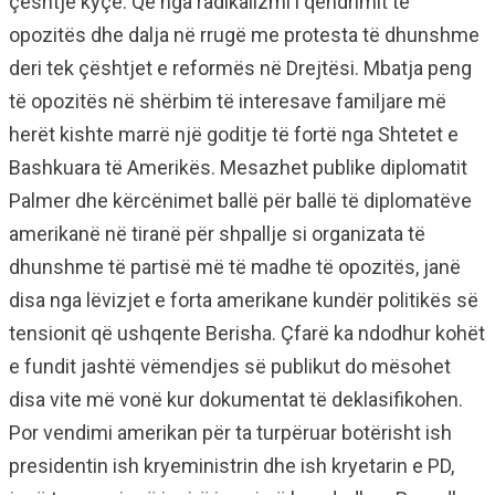
çështje kyçe. Që nga radikalizmi i qëndrimit të
opozitës dhe dalja në rrugë me protesta të dhunshme
deri tek çështjet e reformës në Drejtësi. Mbatja peng
të opozitës në shërbim të interesave familjare më
herët kishte marrë një goditje të fortë nga Shtetet e
Bashkuara të Amerikës. Mesazhet publike diplomatit
Palmer dhe kërcënimet ballë për ballë të diplomatëve
amerikanë në tiranë për shpallje si organizata të
dhunshme të partisë më të madhe të opozitës, janë
disa nga lëvizjet e forta amerikane kundër politikës së
tensionit që ushqente Berisha. Çfarë ka ndodhur kohët
e fundit jashtë vëmendjes së publikut do mësohet
disa vite më vonë kur dokumentat të deklasifikohen.
Por vendimi amerikan për ta turpëruar botërisht ish
presidentin ish kryeministrin dhe ish kryetarin e PD,