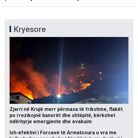
Kryesore
Zjarri në Krujë merr përmasa të frikshme, flakët
po rrezikojnë banorët dhe shtëpitë, kërkohet
ndërhyrje emergjente dhe evakuim
Ish-efektivi i Forcave të Armatosura u vra me