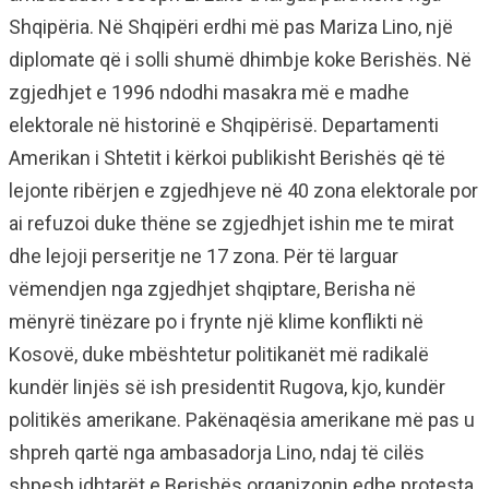
Shqipëria. Në Shqipëri erdhi më pas Mariza Lino, një
diplomate që i solli shumë dhimbje koke Berishës. Në
zgjedhjet e 1996 ndodhi masakra më e madhe
elektorale në historinë e Shqipërisë. Departamenti
Amerikan i Shtetit i kërkoi publikisht Berishës që të
lejonte ribërjen e zgjedhjeve në 40 zona elektorale por
ai refuzoi duke thëne se zgjedhjet ishin me te mirat
dhe lejoji perseritje ne 17 zona. Për të larguar
vëmendjen nga zgjedhjet shqiptare, Berisha në
mënyrë tinëzare po i frynte një klime konflikti në
Kosovë, duke mbështetur politikanët më radikalë
kundër linjës së ish presidentit Rugova, kjo, kundër
politikës amerikane. Pakënaqësia amerikane më pas u
shpreh qartë nga ambasadorja Lino, ndaj të cilës
shpesh idhtarët e Berishës organizonin edhe protesta