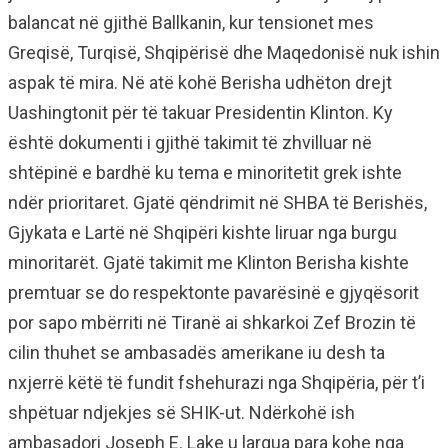
balancat në gjithë Ballkanin, kur tensionet mes
Greqisë, Turqisë, Shqipërisë dhe Maqedonisë nuk ishin
aspak të mira. Në atë kohë Berisha udhëton drejt
Uashingtonit për të takuar Presidentin Klinton. Ky
është dokumenti i gjithë takimit të zhvilluar në
shtëpinë e bardhë ku tema e minoritetit grek ishte
ndër prioritaret. Gjatë qëndrimit në SHBA të Berishës,
Gjykata e Lartë në Shqipëri kishte liruar nga burgu
minoritarët. Gjatë takimit me Klinton Berisha kishte
premtuar se do respektonte pavarësinë e gjyqësorit
por sapo mbërriti në Tiranë ai shkarkoi Zef Brozin të
cilin thuhet se ambasadës amerikane iu desh ta
nxjerrë këtë të fundit fshehurazi nga Shqipëria, për t’i
shpëtuar ndjekjes së SHIK-ut. Ndërkohë ish
ambasadori Joseph E. Lake u largua para kohe nga