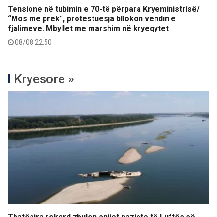
Tensione në tubimin e 70-të përpara Kryeministrisë/
“Mos më prek”, protestuesja bllokon vendin e
fjalimeve. Mbyllet me marshim në kryeqytet
08/08 22:50
Kryesore »
Thatësira rekord zbulon anijet naziste të Luftës së