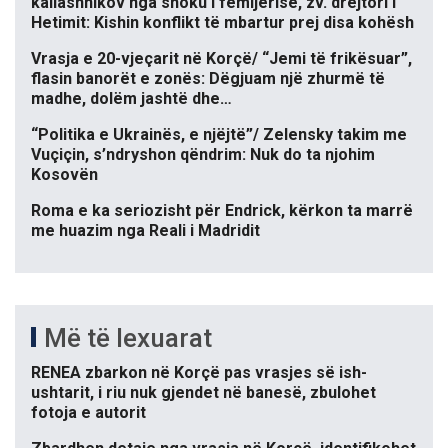
kallashnikov nga shoku i fëmijërisë, zv. drejtori i
Hetimit: Kishin konflikt të mbartur prej disa kohësh
Vrasja e 20-vjeçarit në Korçë/ “Jemi të frikësuar”,
flasin banorët e zonës: Dëgjuam një zhurmë të
madhe, dolëm jashtë dhe…
“Politika e Ukrainës, e njëjtë”/ Zelensky takim me
Vuçiçin, s’ndryshon qëndrim: Nuk do ta njohim
Kosovën
Roma e ka seriozisht për Endrick, kërkon ta marrë
me huazim nga Reali i Madridit
Më të lexuarat
RENEA zbarkon në Korçë pas vrasjes së ish-
ushtarit, i riu nuk gjendet në banesë, zbulohet
fotoja e autorit