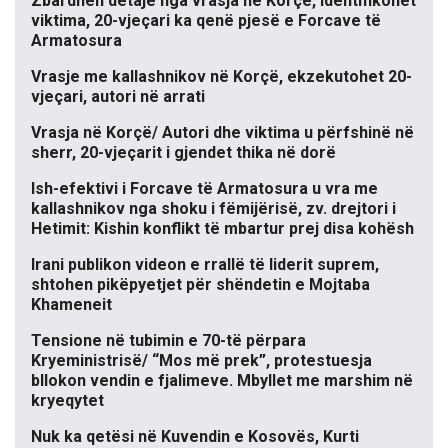
Zbardhen detaje nga vrasja në Korçë, identifikohet
viktima, 20-vjeçari ka qenë pjesë e Forcave të
Armatosura
Vrasje me kallashnikov në Korçë, ekzekutohet 20-
vjeçari, autori në arrati
Vrasja në Korçë/ Autori dhe viktima u përfshinë në
sherr, 20-vjeçarit i gjendet thika në dorë
Ish-efektivi i Forcave të Armatosura u vra me
kallashnikov nga shoku i fëmijërisë, zv. drejtori i
Hetimit: Kishin konflikt të mbartur prej disa kohësh
Irani publikon videon e rrallë të liderit suprem,
shtohen pikëpyetjet për shëndetin e Mojtaba
Khameneit
Tensione në tubimin e 70-të përpara
Kryeministrisë/ “Mos më prek”, protestuesja
bllokon vendin e fjalimeve. Mbyllet me marshim në
kryeqytet
Nuk ka qetësi në Kuvendin e Kosovës, Kurti