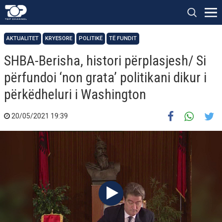
AKTUALITET
KRYESORE
POLITIKË
TË FUNDIT
SHBA-Berisha, histori përplasjesh/ Si
përfundoi ‘non grata’ politikani dikur i
përkëdheluri i Washington
20/05/2021 19:39