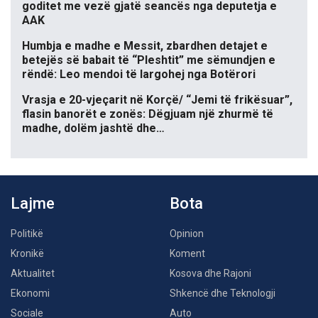
goditet me vezë gjatë seancës nga deputetja e
AAK
Humbja e madhe e Messit, zbardhen detajet e
betejës së babait të “Pleshtit” me sëmundjen e
rëndë: Leo mendoi të largohej nga Botërori
Vrasja e 20-vjeçarit në Korçë/ “Jemi të frikësuar”,
flasin banorët e zonës: Dëgjuam një zhurmë të
madhe, dolëm jashtë dhe…
Lajme
Bota
Politikë
Opinion
Kronikë
Koment
Aktualitet
Kosova dhe Rajoni
Ekonomi
Shkencë dhe Teknologji
Sociale
Auto