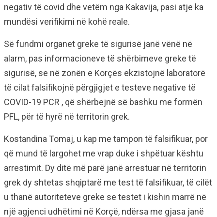
negativ të covid dhe vetëm nga Kakavija, pasi atje ka
mundësi verifikimi në kohë reale.
Së fundmi organet greke të sigurisë janë vënë në
alarm, pas informacioneve të shërbimeve greke të
sigurisë, se në zonën e Korçës ekzistojnë laboratorë
të cilat falsifikojnë përgjigjet e testeve negative të
COVID-19 PCR , që shërbejnë së bashku me formën
PFL, për të hyrë në territorin grek.
Kostandina Tomaj, u kap me tampon të falsifikuar, por
që mund të largohet me vrap duke i shpëtuar kështu
arrestimit. Dy ditë më parë janë arrestuar në territorin
grek dy shtetas shqiptarë me test të falsifikuar, të cilët
u thanë autoriteteve greke se testet i kishin marrë në
një agjenci udhëtimi në Korçë, ndërsa me gjasa janë