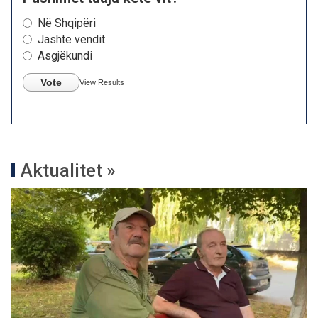
Në Shqipëri
Jashtë vendit
Asgjëkundi
Vote
View Results
Aktualitet »