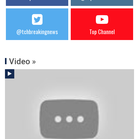
@tchbreakingnews
Top Channel
Video »