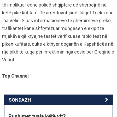
të implikuar edhe policë shqiptare që shërbejnë në
këtë pikë kufitare. Të arrestuarit janë Idajet Tocka dhe
Ina Veliu. Sipas informacioneve të shërbimeve greke,
trafikantët kanë shfrytëzuar mungesën e ekipit të
mjekëve që kryejnë testet verifikuese rapid test në
pikën kufitare, duke e kthyer doganën e Kapshticës në
një pikë të kuqe për infektimin nga covid për Greqinë e
Veriut.
Top Channel
SONDAZH
Pushimet tuaja këtë vit?