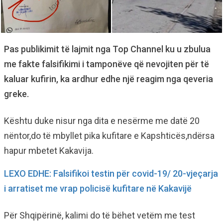
Pas publikimit të lajmit nga Top Channel ku u zbulua
me fakte falsifikimi i tamponëve që nevojiten për të
kaluar kufirin, ka ardhur edhe një reagim nga qeveria
greke.
Kështu duke nisur nga dita e nesërme me datë 20
nëntor,do të mbyllet pika kufitare e Kapshticës,ndërsa
hapur mbetet Kakavija.
LEXO EDHE: Falsifikoi testin për covid-19/ 20-vjeçarja
i arratiset me vrap policisë kufitare në Kakavijë
Për Shqipërinë, kalimi do të bëhet vetëm me test