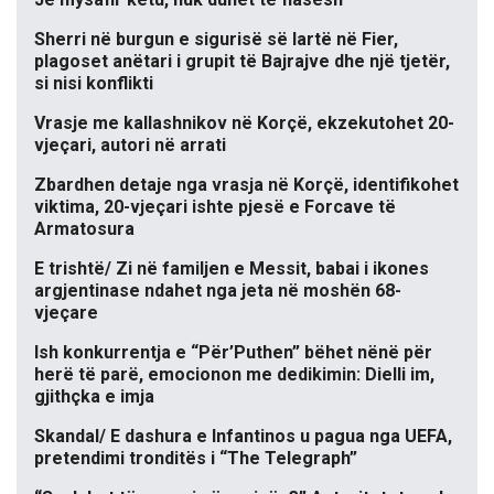
Sherri në burgun e sigurisë së lartë në Fier,
plagoset anëtari i grupit të Bajrajve dhe një tjetër,
si nisi konflikti
Vrasje me kallashnikov në Korçë, ekzekutohet 20-
vjeçari, autori në arrati
Zbardhen detaje nga vrasja në Korçë, identifikohet
viktima, 20-vjeçari ishte pjesë e Forcave të
Armatosura
E trishtë/ Zi në familjen e Messit, babai i ikones
argjentinase ndahet nga jeta në moshën 68-
vjeçare
Ish konkurrentja e “Për’Puthen” bëhet nënë për
herë të parë, emocionon me dedikimin: Dielli im,
gjithçka e imja
Skandal/ E dashura e Infantinos u pagua nga UEFA,
pretendimi tronditës i “The Telegraph”