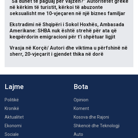
“Sa duhet të paguaj për vajzën?” Autoritetet greke
në kërkim të turistit, kërkoi të abuzonte
seksualisht me 10-vjeçaren në një biznes familjar
Ekstradimi në Shqipëri i Sokol Hoxhës, Ambasada
Amerikane: SHBA nuk është strehë për ata që
keqpërdorin emigracioni për t’i shpëtuar ligjit
Vrasja në Korçë/ Autori dhe viktima u përfshinë në
sherr, 20-vjeçarit i gjendet thika në dorë
Lajme
Bota
Politikë
Opinion
Kronikë
Koment
Aktualitet
Kosova dhe Rajoni
Ekonomi
Shkencë dhe Teknologji
Sociale
Auto