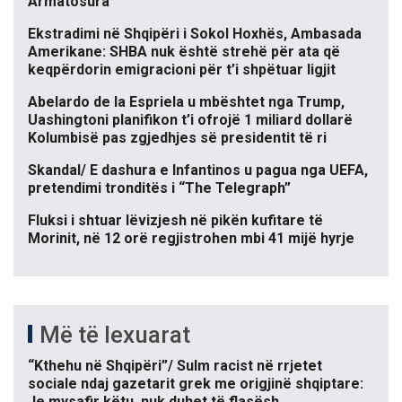
Armatosura
Ekstradimi në Shqipëri i Sokol Hoxhës, Ambasada
Amerikane: SHBA nuk është strehë për ata që
keqpërdorin emigracioni për t’i shpëtuar ligjit
Abelardo de la Espriela u mbështet nga Trump,
Uashingtoni planifikon t’i ofrojë 1 miliard dollarë
Kolumbisë pas zgjedhjes së presidentit të ri
Skandal/ E dashura e Infantinos u pagua nga UEFA,
pretendimi tronditës i “The Telegraph”
Fluksi i shtuar lëvizjesh në pikën kufitare të
Morinit, në 12 orë regjistrohen mbi 41 mijë hyrje
Më të lexuarat
“Kthehu në Shqipëri”/ Sulm racist në rrjetet
sociale ndaj gazetarit grek me origjinë shqiptare:
Je mysafir këtu, nuk duhet të flasësh