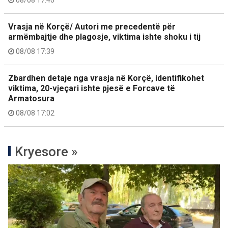
08/08 17:40
Vrasja në Korçë/ Autori me precedentë për
armëmbajtje dhe plagosje, viktima ishte shoku i tij
08/08 17:39
Zbardhen detaje nga vrasja në Korçë, identifikohet
viktima, 20-vjeçari ishte pjesë e Forcave të
Armatosura
08/08 17:02
Kryesore »