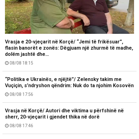
Vrasja e 20-vjeçarit në Korçë/ “Jemi të frikësuar”,
flasin banorët e zonës: Dëgjuam një zhurmë të madhe,
dolëm jashtë dhe…
08/08 18:15
“Politika e Ukrainës, e njëjtë”/ Zelensky takim me
Vuçiçin, s’ndryshon qëndrim: Nuk do ta njohim Kosovën
08/08 17:56
Vrasja në Korçë/ Autori dhe viktima u përfshinë në
sherr, 20-vjeçarit i gjendet thika në dorë
08/08 17:46