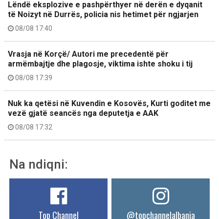
Lëndë eksplozive e pashpërthyer në derën e dyqanit
të Noizyt në Durrës, policia nis hetimet për ngjarjen
08/08 17:40
Vrasja në Korçë/ Autori me precedentë për
armëmbajtje dhe plagosje, viktima ishte shoku i tij
08/08 17:39
Nuk ka qetësi në Kuvendin e Kosovës, Kurti goditet me
vezë gjatë seancës nga deputetja e AAK
08/08 17:32
Na ndiqni:
Top Channel
@topchannelalbania