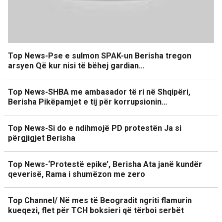
Top News-Pse e sulmon SPAK-un Berisha tregon
arsyen Që kur nisi të bëhej gardian…
Top News-SHBA me ambasador të ri në Shqipëri,
Berisha Pikëpamjet e tij për korrupsionin…
Top News-Si do e ndihmojë PD protestën Ja si
përgjigjet Berisha
Top News-‘Protestë epike’, Berisha Ata janë kundër
qeverisë, Rama i shumëzon me zero
Top Channel/ Në mes të Beogradit ngriti flamurin
kueqezi, flet për TCH boksieri që tërboi serbët