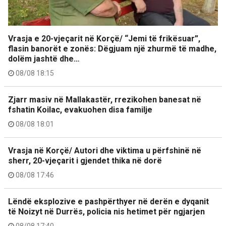
Vrasja e 20-vjeçarit në Korçë/ “Jemi të frikësuar”,
flasin banorët e zonës: Dëgjuam një zhurmë të madhe,
dolëm jashtë dhe…
08/08 18:15
Zjarr masiv në Mallakastër, rrezikohen banesat në
fshatin Koilac, evakuohen disa familje
08/08 18:01
Vrasja në Korçë/ Autori dhe viktima u përfshinë në
sherr, 20-vjeçarit i gjendet thika në dorë
08/08 17:46
Lëndë eksplozive e pashpërthyer në derën e dyqanit
të Noizyt në Durrës, policia nis hetimet për ngjarjen