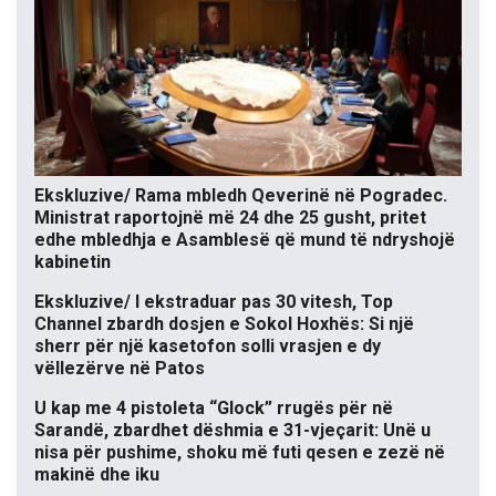
Ekskluzive/ Rama mbledh Qeverinë në Pogradec.
Ministrat raportojnë më 24 dhe 25 gusht, pritet
edhe mbledhja e Asamblesë që mund të ndryshojë
kabinetin
Ekskluzive/ I ekstraduar pas 30 vitesh, Top
Channel zbardh dosjen e Sokol Hoxhës: Si një
sherr për një kasetofon solli vrasjen e dy
vëllezërve në Patos
U kap me 4 pistoleta “Glock” rrugës për në
Sarandë, zbardhet dëshmia e 31-vjeçarit: Unë u
nisa për pushime, shoku më futi qesen e zezë në
makinë dhe iku