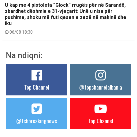
U kap me 4 pistoleta “Glock” rrugës për në Sarandë,
zbardhet dëshmia e 31-vjeçarit: Unë u nisa për
pushime, shoku më futi qesen e zezë në makinë dhe
iku
06/08 18:30
Na ndiqni:
Top Channel
@topchannelalbania
@tchbreakingnews
Top Channel