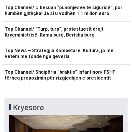
Top Channel/ U besuan “punonjësve të sigurisë”, por
humbën gjithçka! Ja si u vodhën 1.1 milion euro
Top Channel/ “Turp, turp”, protestuesit drejt
Kryeministrisë: Rama burg, Berisha burg
Top News – Strategjia Kombëtare. Kultura, jo më
vetëm me fonde nga qeveria
Top Channel/ Shqipëria “braktis” Infantinon/ FSHF
tërheq propozimin për rizgjedhjen e presidentit
Kryesore