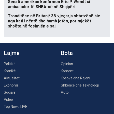
Senati amerikan konfirmon Eric P. Wendt si
ambasador të SHBA-së në Shqipëri
Tronditëse në Britani/ 38-vjeçarja shtatzënë bie
nga kati i nëntë dhe humb jetën, por mjekët
shpëtojnë foshnjën e saj
Lajme
Bota
Politikë
Opinion
Kronikë
Koment
Aktualitet
Kosova dhe Rajoni
Ekonomi
Shkencë dhe Teknologji
Sociale
Auto
Video
Top News LIVE