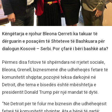
Këngëtarja e njohur Bleona Qerreti ka takuar të
dërguarin e posaçëm të Shteteve të Bashkuara për
dialogun Kosovë – Serbi. Por çfarë i bëri bashkë ata?
Përmes disa fotove të shpërndara në rrjetet sociale,
Bleona, Grenell, biznesmenë dhe udhëheqës fetarë të
komunitetit shqiptar, pozojnë teksa darkojnë në
Detroit, dhe tema e bisedës është mbështetja e
presidentit Donald Trump për një mandat të dytë.
“Në Detroit për të folur me biznesin dhe udhëheqësit
fetarë të komunitetit shqiptar. Ata e bënë të qartë: