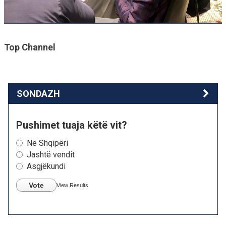
Top Channel
SONDAZH
Pushimet tuaja këtë vit?
Në Shqipëri
Jashtë vendit
Asgjëkundi
Vote
View Results