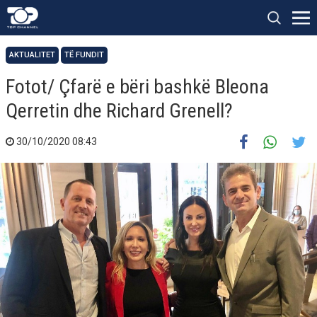
AKTUALITET
TË FUNDIT
Fotot/ Çfarë e bëri bashkë Bleona
Qerretin dhe Richard Grenell?
30/10/2020 08:43