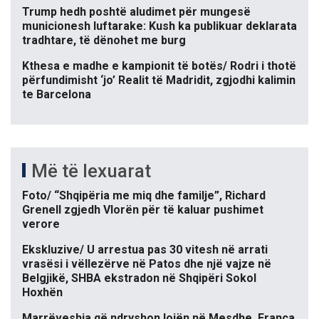
Trump hedh poshtë aludimet për mungesë
municionesh luftarake: Kush ka publikuar deklarata
tradhtare, të dënohet me burg
Kthesa e madhe e kampionit të botës/ Rodri i thotë
përfundimisht ‘jo’ Realit të Madridit, zgjodhi kalimin
te Barcelona
Më të lexuarat
Foto/ “Shqipëria me miq dhe familje”, Richard
Grenell zgjedh Vlorën për të kaluar pushimet
verore
Ekskluzive/ U arrestua pas 30 vitesh në arrati
vrasësi i vëllezërve në Patos dhe një vajze në
Belgjikë, SHBA ekstradon në Shqipëri Sokol
Hoxhën
Marrëveshja që ndryshon lojën në Mesdhe, Franca