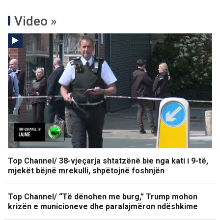
Video »
Top Channel/ 38-vjeçarja shtatzënë bie nga kati i 9-të,
mjekët bëjnë mrekulli, shpëtojnë foshnjën
Top Channel/ “Të dënohen me burg,” Trump mohon
krizën e municioneve dhe paralajmëron ndëshkime