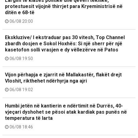
Largim të klasës politike dhe qeveri teknike,
protestuesit vijojnë thirrjet para Kryeministrisë në
ditën e 68-të
06/08 20:00
Ekskluzive/ I ekstraduar pas 30 vitesh, Top Channel
zbardh dosjen e Sokol Hoxhës: Si një sherr për një
kasetofon solli vrasjen e dy vëllezërve në Patos
06/08 19:50
Vijon përhapja e zjarrit në Mallakastër, flakët drejt
Vloshit, rikthehet ndërhyrja nga ajri
06/08 19:02
Humbi jetën në kantierin e ndërtimit në Durrës, 40-
vjeçari dyshohet se pësoi atak kardiak pas punës në
temperatura të larta
06/08 18:46