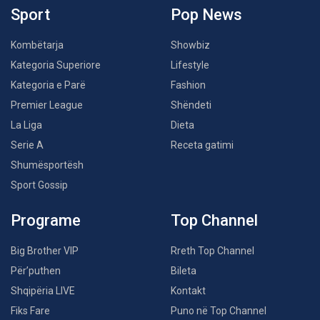
Sport
Pop News
Kombëtarja
Showbiz
Kategoria Superiore
Lifestyle
Kategoria e Parë
Fashion
Premier League
Shëndeti
La Liga
Dieta
Serie A
Receta gatimi
Shumësportësh
Sport Gossip
Programe
Top Channel
Big Brother VIP
Rreth Top Channel
Për’puthen
Bileta
Shqipëria LIVE
Kontakt
Fiks Fare
Puno në Top Channel