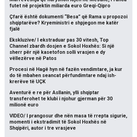
futet në projektin miliarda euro Greqi-Qipro
Çfarë është dokumenti “Besa” që Rama u propozoi
shqiptarëve? Kryeministri e shpjegon me katër
fjalë
Ekskluzive/ I ekstraduar pas 30 vitesh, Top
Channel zbardh dosjen e Sokol Hoxhës: Si një
sherr për një kasetofon solli vrasjen e dy
vëllezërve në Patos
Procesi në Hagë hyn në fazën vendimtare, ja kur
do të mbahen seancat përfundimtare ndaj ish-
krerëve të UÇK
Aventurë e re për Asllanin, ylli shqiptar
transferohet te klubi i njohur gjerman për 30
milionë euro
VIDEO/ I prangosur dhe nën masa të rrepta sigurie,
momenti i ekstradimit të Sokol Hoxhës në
Shqipëri, autor i tre vrasjeve