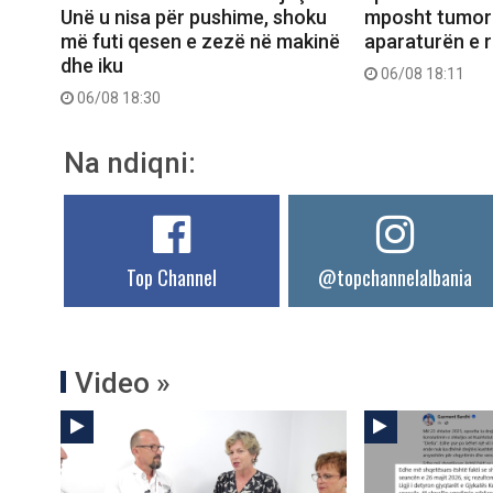
Unë u nisa për pushime, shoku
mposht tumori
më futi qesen e zezë në makinë
aparaturën e 
dhe iku
06/08 18:11
06/08 18:30
Na ndiqni:
Top Channel
@topchannelalbania
Video »