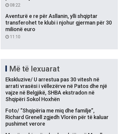
08:22
Aventurë e re për Asllanin, ylli shqiptar
transferohet te klubi i njohur gjerman për 30
milionë euro
11:10
Më të lexuarat
Ekskluzive/ U arrestua pas 30 vitesh në
arrati vrasësi i vëllezërve në Patos dhe një
vajze në Belgjikë, SHBA ekstradon në
Shqipëri Sokol Hoxhën
Foto/ “Shqipëria me miq dhe familje”,
Richard Grenell zgjedh Vlorën për të kaluar
pushimet verore