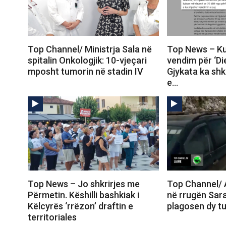
Top Channel/ Ministrja Sala në
Top News – Ku
spitalin Onkologjik: 10-vjeçari
vendim për ‘Die
mposht tumorin në stadin IV
Gjykata ka shke
e…
Top News – Jo shkrirjes me
Top Channel/ A
Përmetin. Këshilli bashkiak i
në rrugën Sar
Këlcyrës ‘rrëzon’ draftin e
plagosen dy tu
territoriales