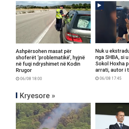
Nuk u ekstrad
Ashpërsohen masat për
nga SHBA, si u
shoferët ‘problematikë’, hyjnë
Sokol Hoxha p
në fuqi ndryshimet në Kodin
arrati, autor i
Rrugor
06/08 17:45
06/08 18:00
Kryesore »