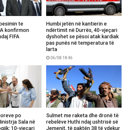
besimin te
Humbi jetën në kantierin e
FA konfirmon
ndërtimit në Durrës, 40-vjeçari
ndaj FIFA
dyshohet se pësoi atak kardiak
pas punës në temperatura të
larta
06/08 18:46
umoreve po
Sulmet me raketa dhe dronë të
inistrja Sala në
rebelëve Huthi ndaj ushtrisë së
gjik: 10-vjeçari
Jemenit, të paktën 38 të vdekur