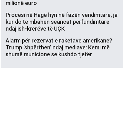
milionë euro
Procesi në Hagë hyn në fazën vendimtare, ja
kur do të mbahen seancat përfundimtare
ndaj ish-krerëve të UÇK
Alarm për rezervat e raketave amerikane?
Trump ‘shpërthen’ ndaj mediave: Kemi më
shumë municione se kushdo tjetër