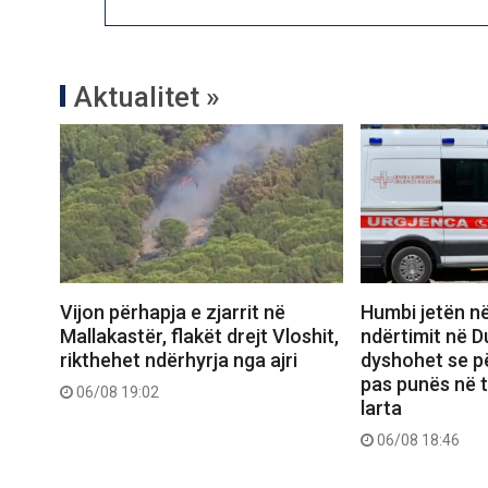
Aktualitet »
Vijon përhapja e zjarrit në
Humbi jetën në
Mallakastër, flakët drejt Vloshit,
ndërtimit në D
rikthehet ndërhyrja nga ajri
dyshohet se pë
pas punës në 
06/08 19:02
larta
06/08 18:46