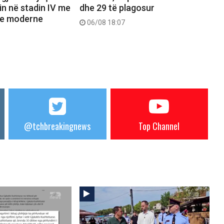
n në stadin IV me
dhe 29 të plagosur
re moderne
06/08 18:07
@tchbreakingnews
Top Channel