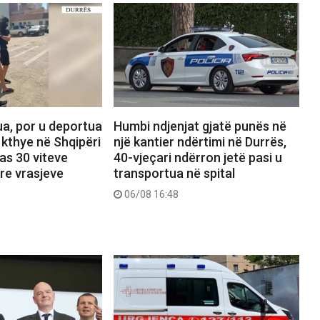
ua, por u deportua
Humbi ndjenjat gjatë punës në
 kthye në Shqipëri
një kantier ndërtimi në Durrës,
as 30 viteve
40-vjeçari ndërron jetë pasi u
 tre vrasjeve
transportua në spital
06/08 16:48