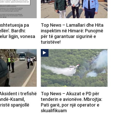
shtetuesja pa
Top News – Lamallari dhe Hita
llën’. Bardhi:
inspektim në Himarë: Punojmë
lur ligjin, vonesa
për të garantuar sigurinë e
turistëve!
ksident i trefishë
Top News – Akuzat e PD për
andë-Ksamil,
tenderin e avionëve. Mbrojtja:
ristë spanjollë
Pati garë, por një operator e
skualifikuam