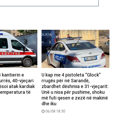
 kantierin e
U kap me 4 pistoleta “Glock”
urrës, 40-vjeçari
rrugës për në Sarandë,
soi atak kardiak
zbardhet dëshmia e 31-vjeçarit:
temperatura të
Unë u nisa për pushime, shoku
më futi qesen e zezë në makinë
dhe iku
06/08 18:30