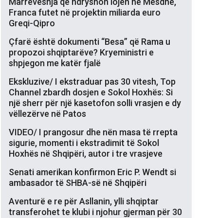
Marrëveshja që ndryshon lojën në Mesdhe,
Franca futet në projektin miliarda euro
Greqi-Qipro
Çfarë është dokumenti “Besa” që Rama u
propozoi shqiptarëve? Kryeministri e
shpjegon me katër fjalë
Ekskluzive/ I ekstraduar pas 30 vitesh, Top
Channel zbardh dosjen e Sokol Hoxhës: Si
një sherr për një kasetofon solli vrasjen e dy
vëllezërve në Patos
VIDEO/ I prangosur dhe nën masa të rrepta
sigurie, momenti i ekstradimit të Sokol
Hoxhës në Shqipëri, autor i tre vrasjeve
Senati amerikan konfirmon Eric P. Wendt si
ambasador të SHBA-së në Shqipëri
Aventurë e re për Asllanin, ylli shqiptar
transferohet te klubi i njohur gjerman për 30