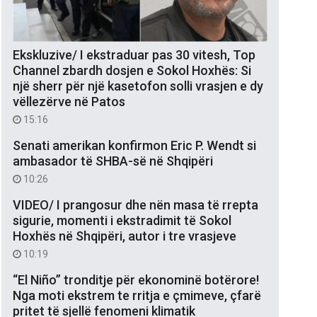
Ekskluzive/ I ekstraduar pas 30 vitesh, Top
Channel zbardh dosjen e Sokol Hoxhës: Si
një sherr për një kasetofon solli vrasjen e dy
vëllezërve në Patos
15:16
Senati amerikan konfirmon Eric P. Wendt si
ambasador të SHBA-së në Shqipëri
10:26
VIDEO/ I prangosur dhe nën masa të rrepta
sigurie, momenti i ekstradimit të Sokol
Hoxhës në Shqipëri, autor i tre vrasjeve
10:19
“El Niño” tronditje për ekonominë botërore!
Nga moti ekstrem te rritja e çmimeve, çfarë
pritet të sjellë fenomeni klimatik