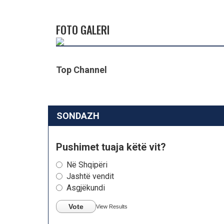
FOTO GALERI
Top Channel
SONDAZH
Pushimet tuaja këtë vit?
Në Shqipëri
Jashtë vendit
Asgjëkundi
Vote
View Results