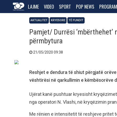
LAJME
VIDEO
SPORT
POP NEWS
PROGRAM
AKTUALITET
KRYESORE
TË FUNDIT
Pamjet/ Durrësi ‘mbërthehet’ n
përmbytura
21/05/2020 09:38
Reshjet e dendura të shiut përgjatë orëve
vështirësi në qarkullimin e këmbësorëve 
Ujërat kanë pushtuar kryesisht kryqëzimet
nga operatori N. Vlashi, në kryqëzimin pra
Me rënien e intensitetit të reshjeve pritet 