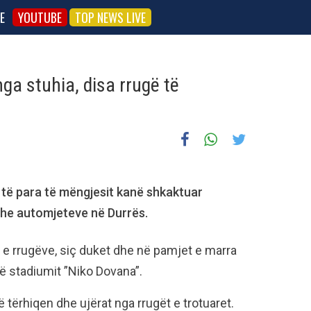
E
YOUTUBE
TOP NEWS LIVE
ga stuhia, disa rrugë të
 të para të mëngjesit kanë shkaktuar
dhe automjeteve në Durrës.
 e rrugëve, siç duket dhe në pamjet e marra
në stadiumit ”Niko Dovana”.
të tërhiqen dhe ujërat nga rrugët e trotuaret.