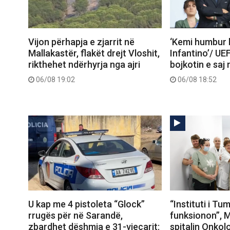
Vijon përhapja e zjarrit në
‘Kemi humbur 
Mallakastër, flakët drejt Vloshit,
Infantino’/ UE
rikthehet ndërhyrja nga ajri
bojkotin e saj 
06/08 19:02
06/08 18:52
U kap me 4 pistoleta “Glock”
“Instituti i T
rrugës për në Sarandë,
funksionon”, M
zbardhet dëshmia e 31-vjeçarit:
spitalin Onkolo