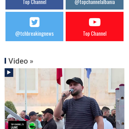
Top Channel
@topchannelalbania
@tchbreakingnews
Top Channel
Video »