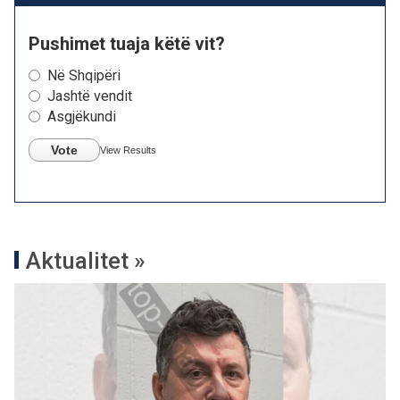
Pushimet tuaja këtë vit?
Në Shqipëri
Jashtë vendit
Asgjëkundi
Vote
View Results
Aktualitet »