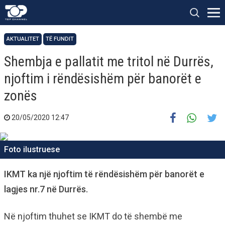
AKTUALITET
TË FUNDIT
Shembja e pallatit me tritol në Durrës,
njoftim i rëndësishëm për banorët e
zonës
20/05/2020 12:47
Foto ilustruese
IKMT ka një njoftim të rëndësishëm për banorët e
lagjes nr.7 në Durrës.
Në njoftim thuhet se IKMT do të shembë me