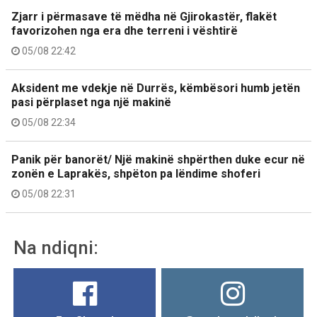
Zjarr i përmasave të mëdha në Gjirokastër, flakët
favorizohen nga era dhe terreni i vështirë
05/08 22:42
Aksident me vdekje në Durrës, këmbësori humb jetën
pasi përplaset nga një makinë
05/08 22:34
Panik për banorët/ Një makinë shpërthen duke ecur në
zonën e Laprakës, shpëton pa lëndime shoferi
05/08 22:31
Na ndiqni: