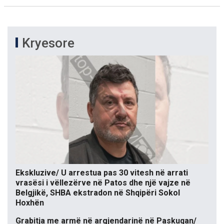
Kryesore
Ekskluzive/ U arrestua pas 30 vitesh në arrati
vrasësi i vëllezërve në Patos dhe një vajze në
Belgjikë, SHBA ekstradon në Shqipëri Sokol
Hoxhën
Grabitja me armë në argjendarinë në Paskuqan/