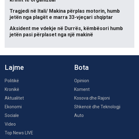
Tragjedi në Itali/ Makina përplas motorin, humb
jetën nga plagët e marra 33-vjeçari shqiptar
Aksident me vdekje në Durrës, këmbësori humb
jetën pasi përplaset nga një makinë
Lajme
Bota
Politikë
Opinion
Kronikë
Koment
Aktualitet
Kosova dhe Rajoni
Ekonomi
Shkencë dhe Teknologji
Sociale
Auto
Video
Top News LIVE