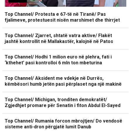
Top Channel/ Protesta e 67-të në Tiranë/ Pas
fjalimeve, protestuesit nisën marshimet dhe thirrjet
Top Channel/ Zjarret, shtatë vatra aktive/ Flakët
jashtë kontrollit në Mallakastër, kalojnë në Patos
Top Channel/ Hodhi 1 milion euro në plehra, fati i
‘kthehet’ pasi kontrolloi 6 mln ton mbeturina
Top Channel/ Aksident me vdekje në Durrës,
këmbësori humb jetën pasi përplaset nga një makinë
Top Channel/ Michigan, tronditen demokratët/
Zgjedhjet promare për Senatin i fiton Abdul El-Sayed
Top Channel/ Rumania forcon mbrojtjen/ Do vendosë
sisteme anti-dron përgjatë lumit Danub