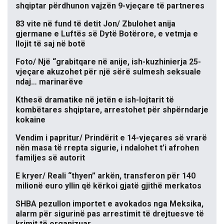
shqiptar përdhunon vajzën 9-vjeçare të partneres
83 vite në fund të detit Jon/ Zbulohet anija
gjermane e Luftës së Dytë Botërore, e vetmja e
llojit të saj në botë
Foto/ Një “grabitqare në anije, ish-kuzhinierja 25-
vjeçare akuzohet për një sërë sulmesh seksuale
ndaj… marinarëve
Kthesë dramatike në jetën e ish-lojtarit të
kombëtares shqiptare, arrestohet për shpërndarje
kokaine
Vendim i papritur/ Prindërit e 14-vjeçares së vrarë
nën masa të rrepta sigurie, i ndalohet t’i afrohen
familjes së autorit
E kryer/ Reali “thyen” arkën, transferon për 140
milionë euro yllin që kërkoi gjatë gjithë merkatos
SHBA pezullon importet e avokados nga Meksika,
alarm për sigurinë pas arrestimit të drejtuesve të
krimit të organizuar