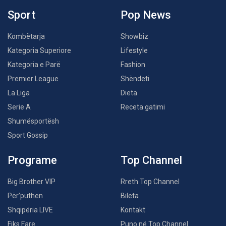
Sport
Pop News
Kombëtarja
Showbiz
Kategoria Superiore
Lifestyle
Kategoria e Parë
Fashion
Premier League
Shëndeti
La Liga
Dieta
Serie A
Receta gatimi
Shumësportësh
Sport Gossip
Programe
Top Channel
Big Brother VIP
Rreth Top Channel
Për’puthen
Bileta
Shqipëria LIVE
Kontakt
Fiks Fare
Puno në Top Channel