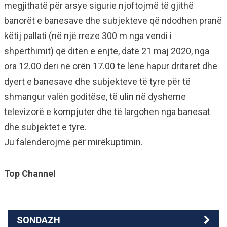
megjithatë për arsye sigurie njoftojmë të gjithë
banorët e banesave dhe subjekteve që ndodhen pranë
këtij pallati (në një rreze 300 m nga vendi i
shpërthimit) që ditën e enjte, datë 21 maj 2020, nga
ora 12.00 deri në orën 17.00 të lënë hapur dritaret dhe
dyert e banesave dhe subjekteve të tyre për të
shmangur valën goditëse, të ulin në dysheme
televizorë e kompjuter dhe të largohen nga banesat
dhe subjektet e tyre.
Ju falenderojmë për mirëkuptimin.
Top Channel
SONDAZH