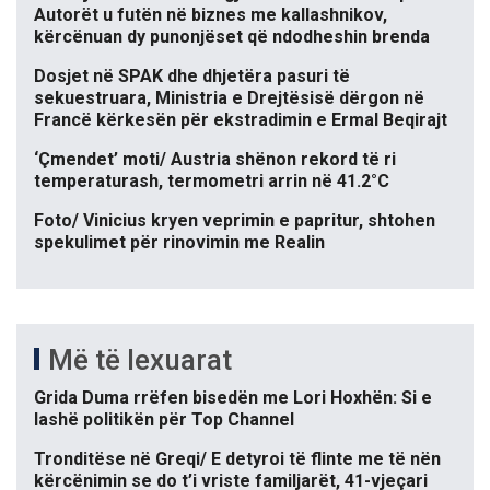
Autorët u futën në biznes me kallashnikov,
kërcënuan dy punonjëset që ndodheshin brenda
Dosjet në SPAK dhe dhjetëra pasuri të
sekuestruara, Ministria e Drejtësisë dërgon në
Francë kërkesën për ekstradimin e Ermal Beqirajt
‘Çmendet’ moti/ Austria shënon rekord të ri
temperaturash, termometri arrin në 41.2°C
Foto/ Vinicius kryen veprimin e papritur, shtohen
spekulimet për rinovimin me Realin
Më të lexuarat
Grida Duma rrëfen bisedën me Lori Hoxhën: Si e
lashë politikën për Top Channel
Tronditëse në Greqi/ E detyroi të flinte me të nën
kërcënimin se do t’i vriste familjarët, 41-vjeçari