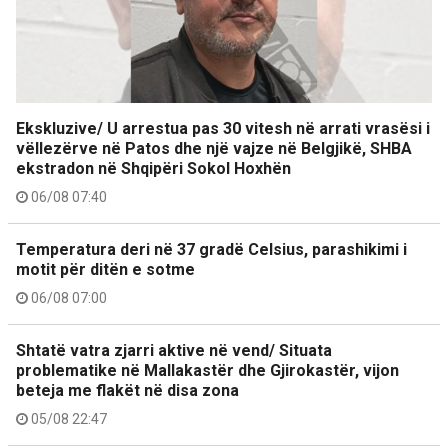
Ekskluzive/ U arrestua pas 30 vitesh në arrati vrasësi i
vëllezërve në Patos dhe një vajze në Belgjikë, SHBA
ekstradon në Shqipëri Sokol Hoxhën
06/08 07:40
Temperatura deri në 37 gradë Celsius, parashikimi i
motit për ditën e sotme
06/08 07:00
Shtatë vatra zjarri aktive në vend/ Situata
problematike në Mallakastër dhe Gjirokastër, vijon
beteja me flakët në disa zona
05/08 22:47