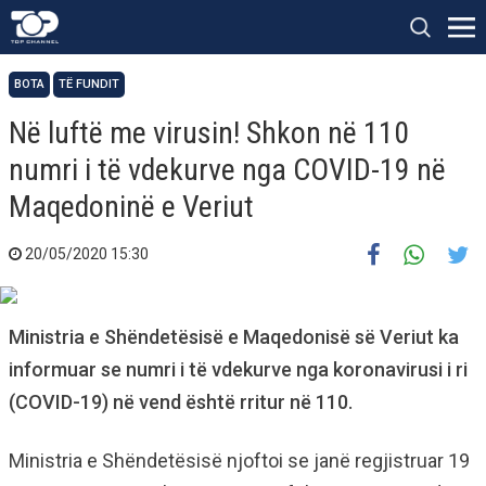
BOTA
TË FUNDIT
Në luftë me virusin! Shkon në 110
numri i të vdekurve nga COVID-19 në
Maqedoninë e Veriut
20/05/2020 15:30
Ministria e Shëndetësisë e Maqedonisë së Veriut ka
informuar se numri i të vdekurve nga koronavirusi i ri
(COVID-19) në vend është rritur në 110.
Ministria e Shëndetësisë njoftoi se janë regjistruar 19