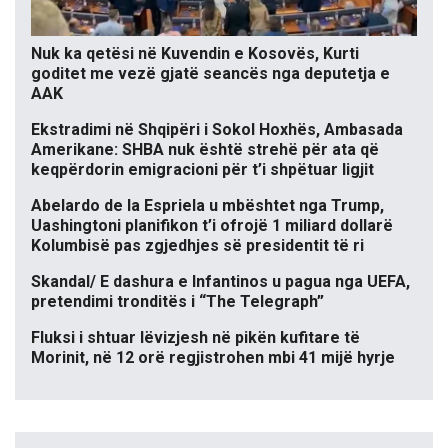
Nuk ka qetësi në Kuvendin e Kosovës, Kurti
goditet me vezë gjatë seancës nga deputetja e
AAK
Ekstradimi në Shqipëri i Sokol Hoxhës, Ambasada
Amerikane: SHBA nuk është strehë për ata që
keqpërdorin emigracioni për t’i shpëtuar ligjit
Abelardo de la Espriela u mbështet nga Trump,
Uashingtoni planifikon t’i ofrojë 1 miliard dollarë
Kolumbisë pas zgjedhjes së presidentit të ri
Skandal/ E dashura e Infantinos u pagua nga UEFA,
pretendimi tronditës i “The Telegraph”
Fluksi i shtuar lëvizjesh në pikën kufitare të
Morinit, në 12 orë regjistrohen mbi 41 mijë hyrje