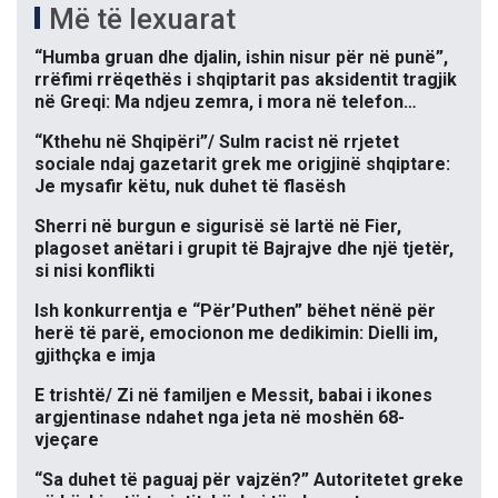
Më të lexuarat
“Humba gruan dhe djalin, ishin nisur për në punë”,
rrëfimi rrëqethës i shqiptarit pas aksidentit tragjik
në Greqi: Ma ndjeu zemra, i mora në telefon…
“Kthehu në Shqipëri”/ Sulm racist në rrjetet
sociale ndaj gazetarit grek me origjinë shqiptare:
Je mysafir këtu, nuk duhet të flasësh
Sherri në burgun e sigurisë së lartë në Fier,
plagoset anëtari i grupit të Bajrajve dhe një tjetër,
si nisi konflikti
Ish konkurrentja e “Për’Puthen” bëhet nënë për
herë të parë, emocionon me dedikimin: Dielli im,
gjithçka e imja
E trishtë/ Zi në familjen e Messit, babai i ikones
argjentinase ndahet nga jeta në moshën 68-
vjeçare
“Sa duhet të paguaj për vajzën?” Autoritetet greke