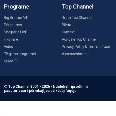
Programe
Top Channel
Big Brother VIP
Rreth Top Channel
Për’puthen
Bileta
Shqipëria LIVE
Kontakt
Fiks Fare
Puno në Top Channel
Video
Privacy Policy & Terms of Use
Të gjitha programet
Aksesueshmëria
Guida TV
© Top Channel 2001 - 2026 • Ndalohet riprodhimi i
paautorizuar i përmbajtjes së kësaj faqeje.