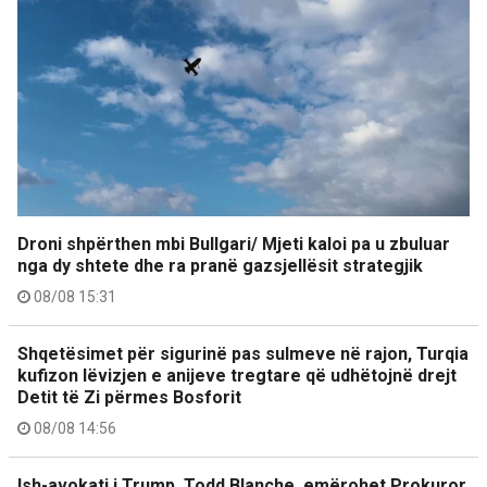
Droni shpërthen mbi Bullgari/ Mjeti kaloi pa u zbuluar
nga dy shtete dhe ra pranë gazsjellësit strategjik
08/08 15:31
Shqetësimet për sigurinë pas sulmeve në rajon, Turqia
kufizon lëvizjen e anijeve tregtare që udhëtojnë drejt
Detit të Zi përmes Bosforit
08/08 14:56
Ish-avokati i Trump, Todd Blanche, emërohet Prokuror