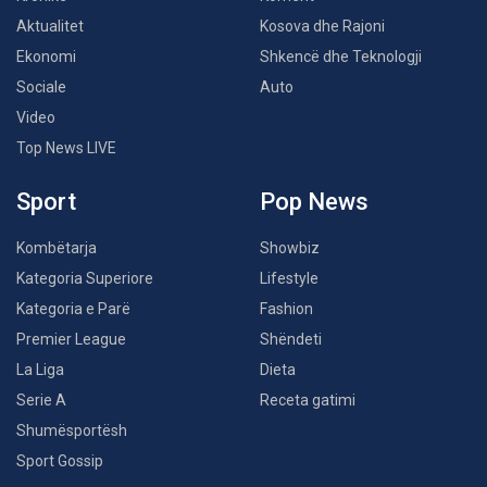
Aktualitet
Kosova dhe Rajoni
Ekonomi
Shkencë dhe Teknologji
Sociale
Auto
Video
Top News LIVE
Sport
Pop News
Kombëtarja
Showbiz
Kategoria Superiore
Lifestyle
Kategoria e Parë
Fashion
Premier League
Shëndeti
La Liga
Dieta
Serie A
Receta gatimi
Shumësportësh
Sport Gossip