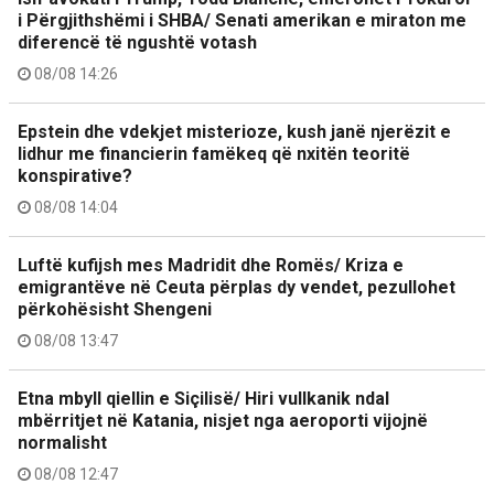
i Përgjithshëmi i SHBA/ Senati amerikan e miraton me
diferencë të ngushtë votash
08/08 14:26
Epstein dhe vdekjet misterioze, kush janë njerëzit e
lidhur me financierin famëkeq që nxitën teoritë
konspirative?
08/08 14:04
Luftë kufijsh mes Madridit dhe Romës/ Kriza e
emigrantëve në Ceuta përplas dy vendet, pezullohet
përkohësisht Shengeni
08/08 13:47
Etna mbyll qiellin e Siçilisë/ Hiri vullkanik ndal
mbërritjet në Katania, nisjet nga aeroporti vijojnë
normalisht
08/08 12:47