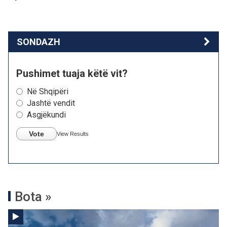
SONDAZH
Pushimet tuaja këtë vit?
Në Shqipëri
Jashtë vendit
Asgjëkundi
Vote
View Results
Bota »