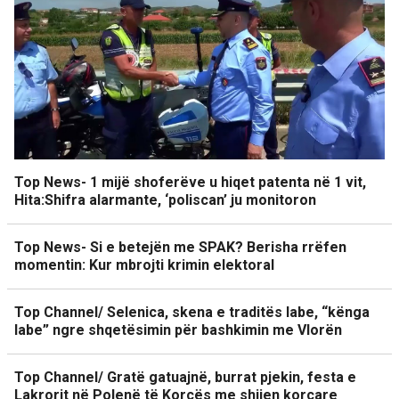
Top News- 1 mijë shoferëve u hiqet patenta në 1 vit,
Hita:Shifra alarmante, ‘poliscan’ ju monitoron
Top News- Si e betejën me SPAK? Berisha rrëfen
momentin: Kur mbrojti krimin elektoral
Top Channel/ Selenica, skena e traditës labe, “kënga
labe” ngre shqetësimin për bashkimin me Vlorën
Top Channel/ Gratë gatuajnë, burrat pjekin, festa e
Lakrorit në Polenë të Korçës me shijen korçare