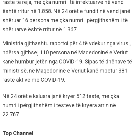
raste të reja, me çka numri i të infektuarve në vend
është rritur në 1.858. Në 24 orët e fundit në vend janë
shëruar 16 persona me çka numri i përgjithshëm i të
shëruarve është rritur në 1.367.
Ministria gjithashtu raportoi për 4 të vdekur nga virusi,
ndërsa gjithsej 110 persona në Maqedoninë e Veriut
kanë humbur jetën nga COVID-19. Sipas të dhënave të
ministrisë, në Maqedoninë e Veriut kanë mbetur 381
raste aktive me COVID-19.
Në 24 orët e kaluara janë kryer 512 teste, me çka
numri i përgjithshëm i testeve të kryera arrin në
22.767.
Top Channel