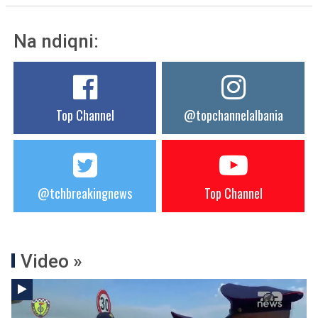
Na ndiqni:
Top Channel
@topchannelalbania
@tchbreakingnews
Top Channel
Video »