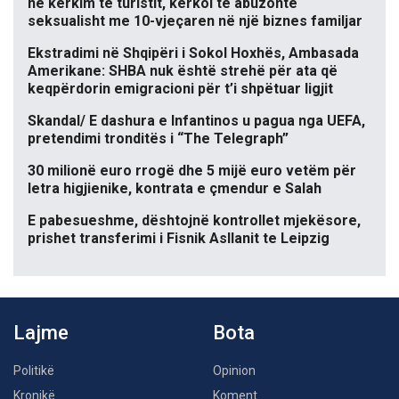
në kërkim të turistit, kërkoi të abuzonte
seksualisht me 10-vjeçaren në një biznes familjar
Ekstradimi në Shqipëri i Sokol Hoxhës, Ambasada
Amerikane: SHBA nuk është strehë për ata që
keqpërdorin emigracioni për t’i shpëtuar ligjit
Skandal/ E dashura e Infantinos u pagua nga UEFA,
pretendimi tronditës i “The Telegraph”
30 milionë euro rrogë dhe 5 mijë euro vetëm për
letra higjienike, kontrata e çmendur e Salah
E pabesueshme, dështojnë kontrollet mjekësore,
prishet transferimi i Fisnik Asllanit te Leipzig
Lajme
Bota
Politikë
Opinion
Kronikë
Koment